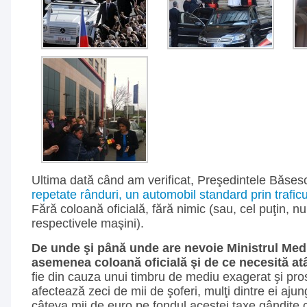
Ultima dată când am verificat, Preşedintele Băse
repetate rânduri, un automobil standard prin traficu
Fără coloană oficială, fără nimic (sau, cel puţin, nu
respectivele maşini).
De unde şi până unde are nevoie Ministrul Medi
asemenea coloană oficială şi de ce necesită at
fie din cauza unui timbru de mediu exagerat şi pros
afectează zeci de mii de şoferi, mulţi dintre ei aju
câteva mii de euro pe fondul acestei taxe gândite