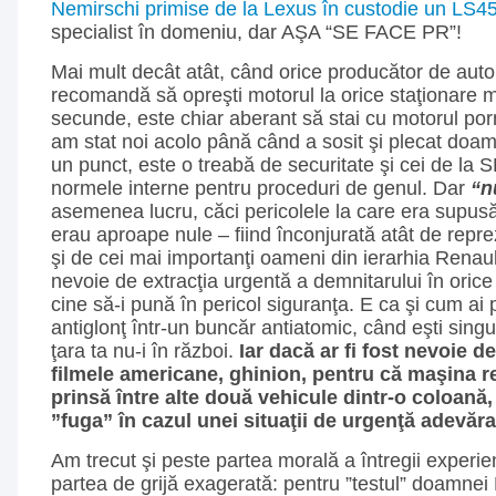
Nemirschi primise de la Lexus în custodie un LS4
specialist în domeniu, dar AŞA “SE FACE PR”!
Mai mult decât atât, când orice producător de auto
recomandă să opreşti motorul la orice staţionare 
secunde, este chiar aberant să stai cu motorul por
am stat noi acolo până când a sosit şi plecat do
un punct, este o treabă de securitate şi cei de la 
normele interne pentru proceduri de genul. Dar
“n
asemenea lucru, căci pericolele la care era sup
erau aproape nule – fiind înconjurată atât de repre
şi de cei mai importanţi oameni din ierarhia Renau
nevoie de extracţia urgentă a demnitarului în orice
cine să-i pună în pericol siguranţa. E ca şi cum ai
antiglonţ într-un buncăr antiatomic, când eşti singu
ţara ta nu-i în război.
Iar dacă ar fi fost nevoie de
filmele americane, ghinion, pentru că maşina r
prinsă între alte două vehicule dintr-o coloană,
”fuga” în cazul unei situaţii de urgenţă adevăra
Am trecut şi peste partea morală a întregii experi
partea de grijă exagerată: pentru ”testul” doamnei