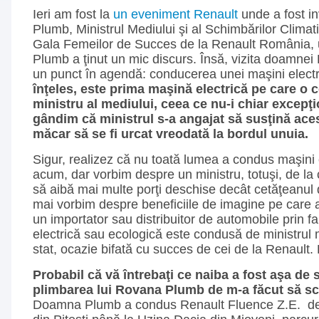
Ieri am fost la
un eveniment Renault
unde a fost i
Plumb, Ministrul Mediului şi al Schimbărilor Clima
Gala Femeilor de Succes de la Renault România
Plumb a ţinut un mic discurs. Însă, vizita doamnei
un punct în agendă: conducerea unei maşini elect
înţeles, este prima maşină electrică pe care o 
ministru al mediului, ceea ce nu-i chiar excepţ
gândim că ministrul s-a angajat să susţină aces
măcar să se fi urcat vreodată la bordul unuia.
Sigur, realizez că nu toată lumea a condus maşini 
acum, dar vorbim despre un ministru, totuşi, de la
să aibă mai multe porţi deschise decât cetăţeanul
mai vorbim despre beneficiile de imagine pe care a
un importator sau distribuitor de automobile prin f
electrică sau ecologică este condusă de ministrul 
stat, ocazie bifată cu succes de cei de la Renault.
Probabil că vă întrebaţi ce naiba a fost aşa de s
plimbarea lui Rovana Plumb de m-a făcut să sc
Doamna Plumb a condus Renault Fluence Z.E. de