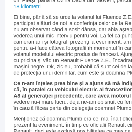
din Piteşti până la Uzina Dacia din Mioveni, parc
18 kilometri
.
Ei bine, până să se urce la volanul lui Fluence Z
participat alături de noi la conferinţa celor de la 
nu am observat când a sosit dânsa, dar abia aștep
vederea unui mic interviu pentru voi. La fel ca puhoi
cameramani şi fotografi prezenţi la eveniment, am 
pentru a-i face câteva fotografii în momentul în ca
volanul modelului electric produs de francezi. Ajung
cu pricina şi văd un Renault Fluence Z.E., încadra
maşini negre. Ok, zic eu, probabil că sunt cei de l
de protecţia unui demnitar, cum este și doamna P
Ce n-am înţeles prea bine şi a ajuns să mă indi
că, în paralel cu vehiculul electric al francezilo
A8 al generaţiei precedente, care avea motorul 
vedere nu-i mare lucru, deja ne-am obișnuit cu fe
în cauză făcea parte din delegația doamnei Plumb
Menţionez că doamna Plumb era cel mai înalt ofici
prezent la eveniment, în timp ce oficialii Renault 
Renault, deci este exclusă posibilitatea ca mașina s