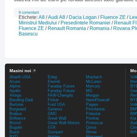
9 comentarii
Etichete:
A8
/
Audi A8
/
Dacia Logan
/
Fluence ZE
/
Le
Ministrul Mediului
/
Presedintele Romaniei
/
Renault F
Fluence ZE
/
Renault Romania
/
Romania
/
Rovana P
Basescu
Masini noi
Mo
Abarth USA
Edag
Maybach
Vol
Acura
Eterniti
McLaren
Mer
Alpine
Faraday Future
Mercury
BYD
Apollo
Faraday Future
MG
Gee
Artega
FAW-Chengdu
Morgan
Ren
Baoding Dadi
Fisker
NanoFlowcell
BYD
Bertone
Ford USA
Pagani
Vol
Borgward
Genesis
Pininfarina
BMW
Brabus
GMC
Polestar
BMW
Brilliance
Great Wall
Pontiac
Kia
Bristol
Great Wall Motors
Protoscar
Aud
Bugatti
GTA
Qoros
Cit
Buick
Gumpert
Rimac
MIN
BYD
Holden
Rinspeed