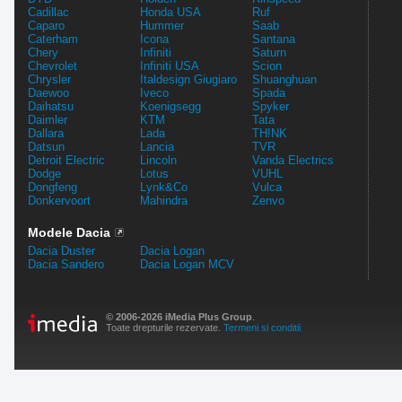
Cadillac
Honda USA
Ruf
Caparo
Hummer
Saab
Caterham
Icona
Santana
Chery
Infiniti
Saturn
Chevrolet
Infiniti USA
Scion
Chrysler
Italdesign Giugiaro
Shuanghuan
Daewoo
Iveco
Spada
Daihatsu
Koenigsegg
Spyker
Daimler
KTM
Tata
Dallara
Lada
TH!NK
Datsun
Lancia
TVR
Detroit Electric
Lincoln
Vanda Electrics
Dodge
Lotus
VUHL
Dongfeng
Lynk&Co
Vulca
Donkervoort
Mahindra
Zenvo
Modele Dacia
Dacia Duster
Dacia Logan
Dacia Sandero
Dacia Logan MCV
© 2006-2026 iMedia Plus Group
.
Toate drepturile rezervate.
Termeni si conditii