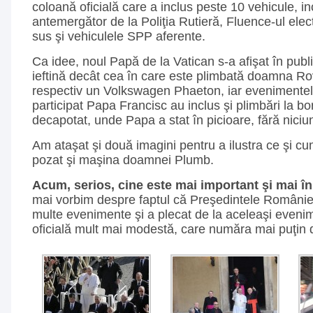
coloană oficială care a inclus peste 10 vehicule, in
antemergător de la Poliţia Rutieră, Fluence-ul elec
sus şi vehiculele SPP aferente.
Ca idee, noul Papă de la Vatican s-a afişat în publ
ieftină decât cea în care este plimbată doamna R
respectiv un Volkswagen Phaeton, iar evenimentel
participat Papa Francisc au inclus şi plimbări la b
decapotat, unde Papa a stat în picioare, fără niciun
Am ataşat şi două imagini pentru a ilustra ce şi c
pozat şi maşina doamnei Plumb.
Acum, serios, cine este mai important şi mai î
mai vorbim despre faptul că Preşedintele României
multe evenimente şi a plecat de la aceleaşi eveni
oficială mult mai modestă, care număra mai puţin d