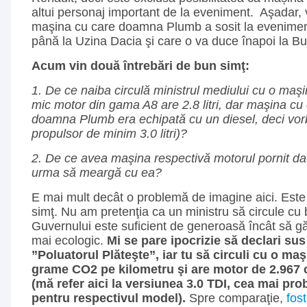
altui personaj important de la eveniment. Aşadar,
maşina cu care doamna Plumb a sosit la evenimen
până la Uzina Dacia şi care o va duce înapoi la Bu
Acum vin două întrebări de bun simţ:
1. De ce naiba circulă ministrul mediului cu o maşi
mic motor din gama A8 are 2.8 litri, dar maşina cu 
doamna Plumb era echipată cu un diesel, deci vo
propulsor de minim 3.0 litri)?
2. De ce avea maşina respectivă motorul pornit d
urma să meargă cu ea?
E mai mult decât o problemă de imagine aici. Est
simţ. Nu am pretenţia ca un ministru să circule cu bi
Guvernului este suficient de generoasă încât să 
mai ecologic.
Mi se pare ipocrizie să declari sus 
”Poluatorul Plăteşte”, iar tu să circuli cu o ma
grame CO2 pe kilometru şi are motor de 2.967 
(mă refer aici la versiunea 3.0 TDI, cea mai pro
pentru respectivul model).
Spre comparaţie,
fost