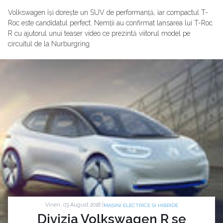
Volkswagen își dorește un SUV de performanță, iar compactul T-
Roc este candidatul perfect. Nemții au confirmat lansarea lui T-Roc
R cu ajutorul unui teaser video ce prezintă viitorul model pe
circuitul de la Nurburgring.
Vineri, 03 August 2018 |
MASINI ELECTRICE SI HIBRIDE
Divizia Volkswagen R se