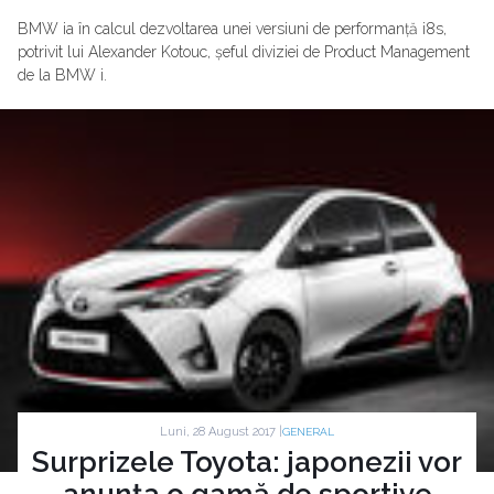
BMW ia în calcul dezvoltarea unei versiuni de performanță i8s,
potrivit lui Alexander Kotouc, șeful diviziei de Product Management
de la BMW i.
Luni, 28 August 2017 |
GENERAL
Surprizele Toyota: japonezii vor