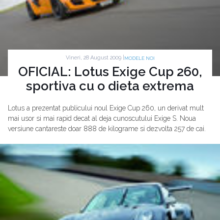
Vineri, 28 August 2009 |
MODELE NOI
OFICIAL: Lotus Exige Cup 260,
sportiva cu o dieta extrema
Lotus a prezentat publicului noul Exige Cup 260, un derivat mult
mai usor si mai rapid decat al deja cunoscutului Exige S. Noua
versiune cantareste doar 888 de kilograme si dezvolta 257 de cai.