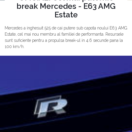
break Mercedes - E63 AMG
Estate
Mercedes a inghesuit 525 de cai putere sub capota noului E63 AMG
Estate, cel mai nou membru al familiei de performanta. Resursele
sunt suficiente pentru a propulsa break-ul in 4.6 secunde pana la
100 km/h.