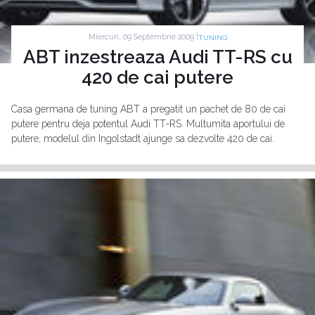
Miercuri, 09 Septembrie 2009 |
TUNING
ABT inzestreaza Audi TT-RS cu
420 de cai putere
Casa germana de tuning ABT a pregatit un pachet de 80 de cai
putere pentru deja potentul Audi TT-RS. Multumita aportului de
putere, modelul din Ingolstadt ajunge sa dezvolte 420 de cai.