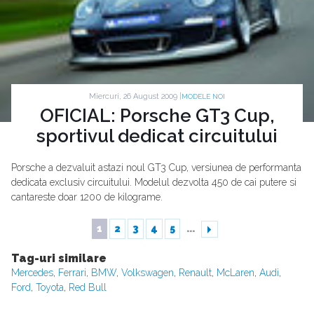
Miercuri, 26 August 2009 |
MODELE NOI
OFICIAL: Porsche GT3 Cup,
sportivul dedicat circuitului
Porsche a dezvaluit astazi noul GT3 Cup, versiunea de performanta
dedicata exclusiv circuitului. Modelul dezvolta 450 de cai putere si
cantareste doar 1200 de kilograme.
1
2
3
4
5
...
Tag-uri similare
Mercedes
,
Ferrari
,
BMW
,
Volkswagen
,
Renault
,
McLaren
,
Audi
,
Ford
,
Toyota
,
Red Bull