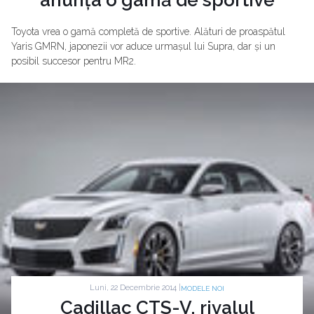
anunța o gamă de sportive
Toyota vrea o gamă completă de sportive. Alături de proaspătul
Yaris GMRN, japonezii vor aduce urmașul lui Supra, dar și un
posibil succesor pentru MR2.
Luni, 22 Decembrie 2014 |
MODELE NOI
Cadillac CTS-V, rivalul