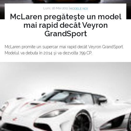
Luni, 16 Mai 2011 |
MODELE NOI
McLaren pregăteşte un model
mai rapid decât Veyron
GrandSport
McLaren promite un supercar mai rapid decât Veyron GrandSport.
Modelul va debuta în 2014 şi va dezvolta 799 CP.