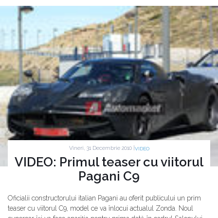
Vineri, 31 Decembrie 2010 |
VIDEO
VIDEO: Primul teaser cu viitorul
Pagani C9
Oficialii constructorului italian Pagani au oferit publicului un prim
teaser cu viitorul C9, model ce va înlocui actualul Zonda. Noul