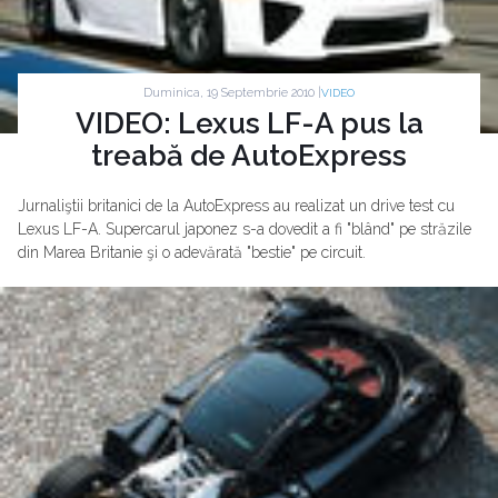
Duminica, 19 Septembrie 2010 |
VIDEO
VIDEO: Lexus LF-A pus la
treabă de AutoExpress
Jurnaliştii britanici de la AutoExpress au realizat un drive test cu
Lexus LF-A. Supercarul japonez s-a dovedit a fi "blând" pe străzile
din Marea Britanie şi o adevărată "bestie" pe circuit.