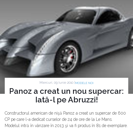
Miercuri, 09 Iunie 2010 |
MODELE NOI
Panoz a creat un nou supercar:
Iată-l pe Abruzzi!
Constructorul american de nişă Panoz a creat un supercar de 600
CP pe care l-a dedicat curselor de 24 de ore de la Le Mans.
Modelul intră în vânzare în 2013 şi va fi produs în 81 de exemplare.