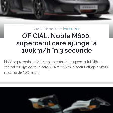
Vineri, 28 Ianuarie 2011 |
MODELE NOI
OFICIAL: Noble M600,
supercarul care ajunge la
100km/h în 3 secunde
Noble a prezentat astăzi versiunea finală a supercarului M600,
echipat cu 650 de cai putere şi 820 de Nm. Modelul atinge o viteză
maximă de 360 km/h.