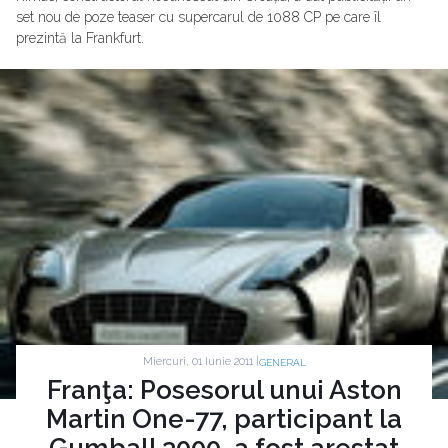
set nou de poze teaser cu supercarul de 1088 CP pe care îl
prezintă la Frankfurt.
Miercuri, 01 Iunie 2011 |
GENERAL
Franţa: Posesorul unui Aston
Martin One-77, participant la
Gumball 3000, a fost arestat