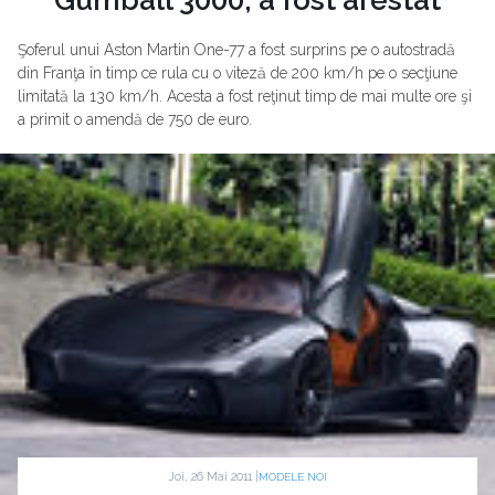
Şoferul unui Aston Martin One-77 a fost surprins pe o autostradă
din Franţa în timp ce rula cu o viteză de 200 km/h pe o secţiune
limitată la 130 km/h. Acesta a fost reţinut timp de mai multe ore şi
a primit o amendă de 750 de euro.
Joi, 26 Mai 2011 |
MODELE NOI