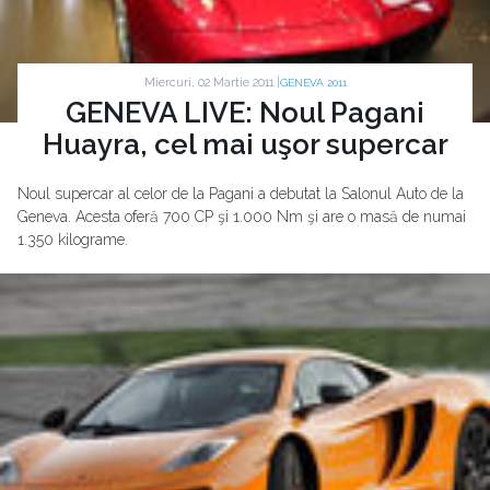
Miercuri, 02 Martie 2011 |
GENEVA 2011
GENEVA LIVE: Noul Pagani
Huayra, cel mai uşor supercar
Noul supercar al celor de la Pagani a debutat la Salonul Auto de la
Geneva. Acesta oferă 700 CP şi 1.000 Nm şi are o masă de numai
1.350 kilograme.