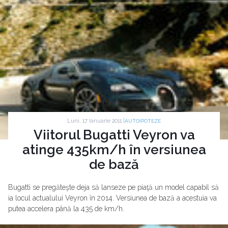
Luni, 17 Ianuarie 2011 |
AUTOIPOTEZE
Viitorul Bugatti Veyron va
atinge 435km/h în versiunea
de bază
Bugatti se pregăteşte deja să lanseze pe piaţă un model capabil să
ia locul actualului Veyron în 2014. Versiunea de bază a acestuia va
putea accelera până la 435 de km/h.