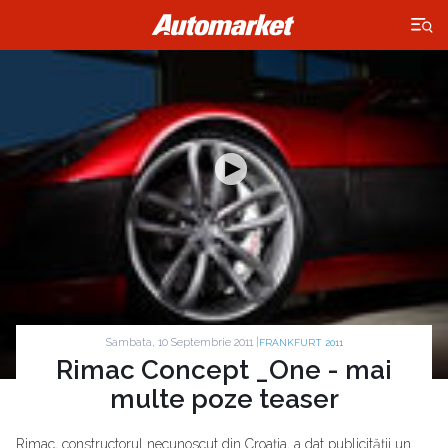
×
Sambata, 10 Septembrie 2011 |
FRANKFURT 2011
Rimac Concept _One - mai
multe poze teaser
Rimac, constructorul necunoscut din Croația, a dat publicității un