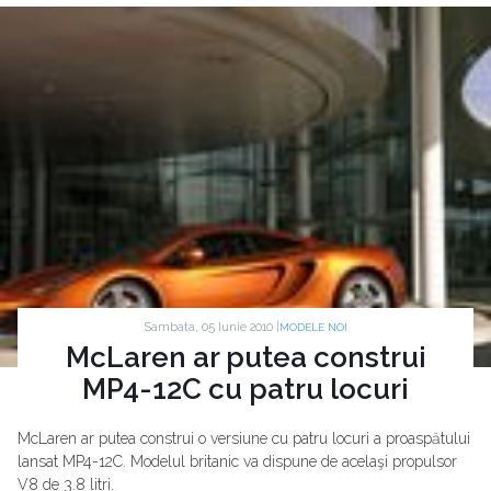
Sambata, 05 Iunie 2010 |
MODELE NOI
McLaren ar putea construi
MP4-12C cu patru locuri
McLaren ar putea construi o versiune cu patru locuri a proaspătului
lansat MP4-12C. Modelul britanic va dispune de acelaşi propulsor
V8 de 3.8 litri.