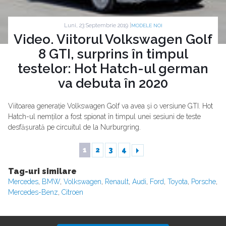
Luni, 23 Septembrie 2019 |
MODELE NOI
Video. Viitorul Volkswagen Golf
8 GTI, surprins în timpul
testelor: Hot Hatch-ul german
va debuta în 2020
Viitoarea generație Volkswagen Golf va avea și o versiune GTI. Hot
Hatch-ul nemților a fost spionat în timpul unei sesiuni de teste
desfășurată pe circuitul de la Nurburgring.
1
2
3
4
Tag-uri similare
Mercedes
,
BMW
,
Volkswagen
,
Renault
,
Audi
,
Ford
,
Toyota
,
Porsche
,
Mercedes-Benz
,
Citroen