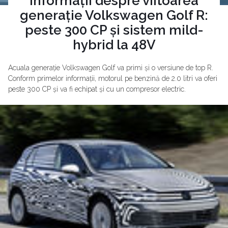
Informații despre viitoarea
generație Volkswagen Golf R:
peste 300 CP și sistem mild-
hybrid la 48V
Acuala generație Volkswagen Golf va primi și o versiune de top R.
Conform primelor informații, motorul pe benzină de 2.0 litri va oferi
peste 300 CP și va fi echipat și cu un compresor electric.