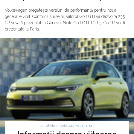
Volkswagen pregătește versiuni de performanță pentru noua
generație Golf. Conform surselor, viitorul Golf GTI va dezvolta 235
CP și va fi prezentat la Geneva. Noile Golf GTI TCR și Golf R vor fi
prezentate la Paris.
Joi, 28 Noiembrie 2019 |
MODELE NOI