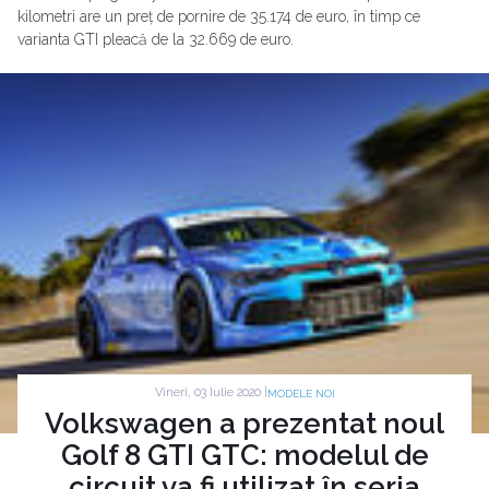
kilometri are un preț de pornire de 35.174 de euro, în timp ce
varianta GTI pleacă de la 32.669 de euro.
Vineri, 03 Iulie 2020 |
MODELE NOI
Volkswagen a prezentat noul
Golf 8 GTI GTC: modelul de
circuit va fi utilizat în seria