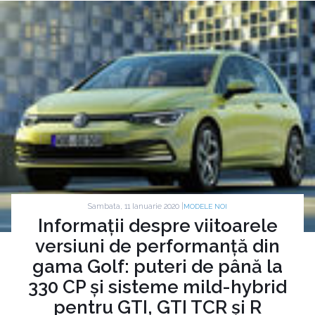
Sambata, 11 Ianuarie 2020 |
MODELE NOI
Informații despre viitoarele
versiuni de performanță din
gama Golf: puteri de până la
330 CP și sisteme mild-hybrid
pentru GTI, GTI TCR și R