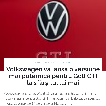
Marti, 14 Mai 2024 |
MODELE NOI
Volkswagen va lansa o versiune
mai puternică pentru Golf GTI
la sfârșitul lui mai
Volkswagen a anunțat oficial că va lansa, la sfârșitul lunii mai, o
nouă versiune pentru Golf GTI, mai puternică. Debutul va avea loc
în cadrul cursei de 24 de ore de la Nurburgring.