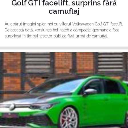
Golf GTI facelift, surprins fără
camuflaj
Au apărut imagini spion noi cu viitorul Volkswagen Golf GTI facelift.
De această dată, versiunea hot hatch a compactei germane a fost
surprinsă în timpul testelor publice fără urmă de camuflaj.