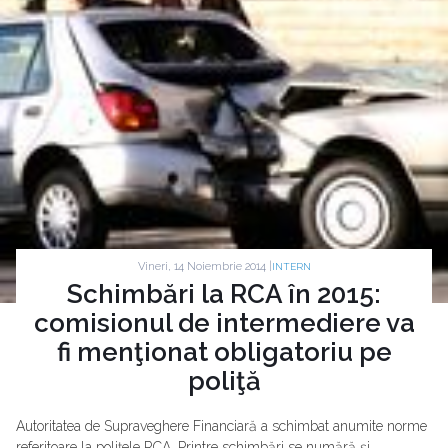
Vineri, 14 Noiembrie 2014 |
INTERN
Schimbări la RCA în 2015:
comisionul de intermediere va
fi menţionat obligatoriu pe
poliţă
Autoritatea de Supraveghere Financiară a schimbat anumite norme
referitoare la poliţele RCA. Printre schimbări se numără şi