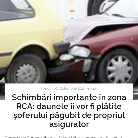
Miercuri, 03 Octombrie 2012 |
INTERN
Schimbări importante în zona
RCA: daunele îi vor fi plătite
şoferului păgubit de propriul
asigurator
Comisia de Supraveghere a Asigurărilor a anunţat astăzi că la