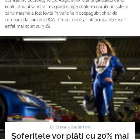
finalul anului va intra în vigoare o lege conform căruia un şofer a
cărui maşină a fost lovită în trafic va fi despăgubit chiar de
compania la care are RCA. Timpul necesar plăţii reparaţiei va fi
astfel mai scurt cu 30%.
Joi, 03 Martie 2011 |
INTERN
Şoferiţele vor plăti cu 20% mai