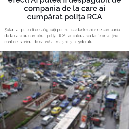
compania de la care ai
cumpărat poliţa RCA
Şoferii ar putea fi despăgubiţi pentru accidente chiar de compania
de la care au cumpărat poliţa RCA, iar calcularea tarifelor va ţine
cont de istoricul de daună al maşinii şi al şoferului.