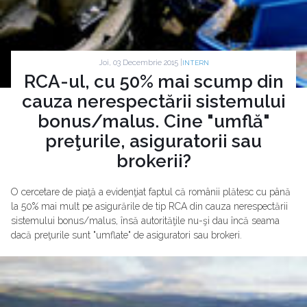
Joi, 03 Decembrie 2015 |
INTERN
RCA-ul, cu 50% mai scump din
cauza nerespectării sistemului
bonus/malus. Cine "umflă"
preţurile, asiguratorii sau
brokerii?
O cercetare de piaţă a evidenţiat faptul că românii plătesc cu până
la 50% mai mult pe asigurările de tip RCA din cauza nerespectării
sistemului bonus/malus, însă autorităţile nu-şi dau încă seama
dacă preţurile sunt "umflate" de asiguratori sau brokeri.