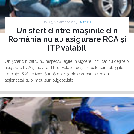
Joi, 05 Noiembrie 2015 |
INTERN
Un sfert dintre maşinile din
România nu au asigurare RCA şi
ITP valabil
Un şofer din patru nu respectă legile în vigoare, întrucât nu deţine o
asigurare RCA şi nu are ITP-ul valabil, deşi ambele sunt obligatorii.
Pe piaţa RCA activează însă doar şapte companii care au
acţionează sub impulsuri oligopoliste.