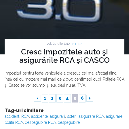
Joi, 01 Iulie 2010 |
INTERN
Cresc impozitele auto şi
asigurările RCA şi CASCO
Impozitul pentru toate vehiculele a crescut, cei mai afectaţi fiind
însă cei cu motoare mai mari de 2.000 centimetri cubi. Poliţele RCA
şi Casco se vor scumpi şi ele, deşi nu au TVA.
1
2
3
4
5
6
Tag-uri similare
accident
,
RCA
,
accidente
,
asigurari
,
soferi
,
asigurare RCA
,
asigurare
,
polita RCA
,
despagubire RCA
,
despagubire