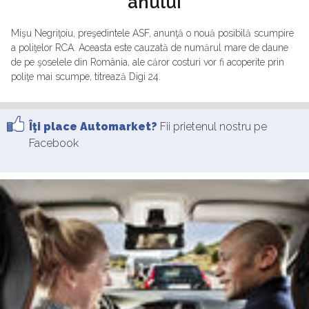
anului
Mişu Negriţoiu, preşedintele ASF, anunţă o nouă posibilă scumpire
a poliţelor RCA. Aceasta este cauzată de numărul mare de daune
de pe şoselele din România, ale căror costuri vor fi acoperite prin
poliţe mai scumpe, titrează Digi 24.
Îţi place Automarket?
Fii prietenul nostru pe
Facebook