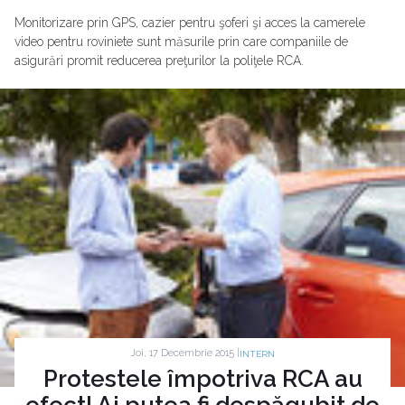
Monitorizare prin GPS, cazier pentru şoferi şi acces la camerele
video pentru roviniete sunt măsurile prin care companiile de
asigurări promit reducerea preţurilor la poliţele RCA.
Joi, 17 Decembrie 2015 |
INTERN
Protestele împotriva RCA au
efect! Ai putea fi despăgubit de