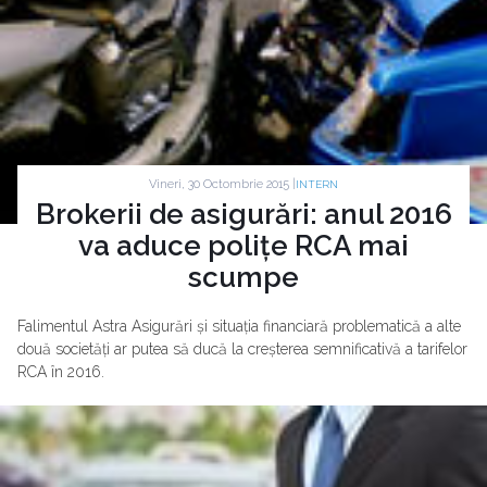
Vineri, 30 Octombrie 2015 |
INTERN
Brokerii de asigurări: anul 2016
va aduce polițe RCA mai
scumpe
Falimentul Astra Asigurări și situația financiară problematică a alte
două societăți ar putea să ducă la creșterea semnificativă a tarifelor
RCA în 2016.