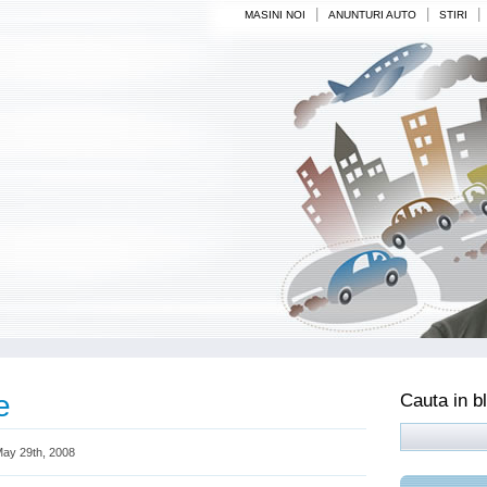
|
|
|
MASINI NOI
ANUNTURI AUTO
STIRI
e
Cauta in b
ay 29th, 2008