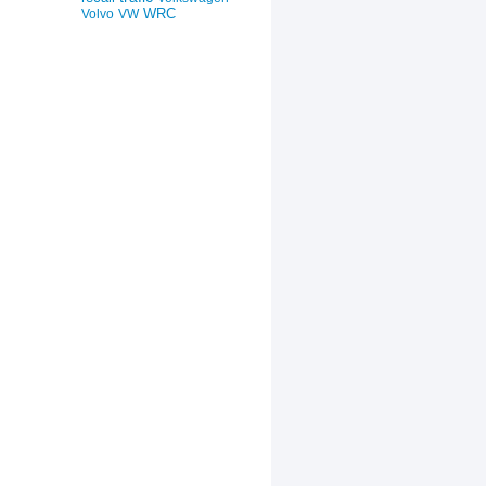
WRC
Volvo
VW