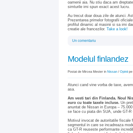
oamenii aia. Nu stiu daca am dreptate 
simturile imi spun exact acest lucru.
Au trecut doar doua zile de atunci. As
Prezentarea primelor fotografii oficia
profilul dinamic al masinii si sa imi d
creatie ale francezilor.
Take a look!
Un comentariu
Modelul finlandez
Postat de Mircea Mester in
Nissan
/
Opinii
pe 
Atunci cand vine vorba de taxe, avem i
asa.
Am vesti tari din Finlanda. Noul Nis
euro cu toate taxele incluse.
Un pret
anuntat de Nissan in Europa – 75.000 
se face cu piata din SUA, unde GT-R c
Motivul invocat de autoritatile fiscale
segmentul in care se incadreaza modelu
ca GT-R reuseste performante incredibi