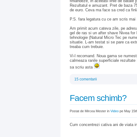
finlandeze, in aceeasi linie de batai
Rezultatul e amuzant. Pret de baza 75
de euro. Ceva ma face sa cred ca finlan
P.S. fara legatura cu ce am scris mai
Am primit acum cateva zile, pe adresa
gel de ras si un after shave Nivea fo
tehnologie (Natural Micro Tec pe numele
situatie. L-am testat si se pare ca ext
treaba cum trebuie.
Vi-l recomand. Noua gama se numeste
calmeaza ranile superficiale rezultate
sa scriu asta
15 comentarii
Facem schimb?
Postat de Mircea Mester in
Video
pe May 15t
Cum concentrezi cativa ani de viata in