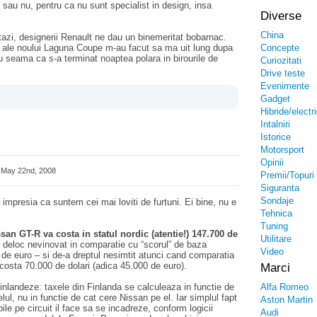
sau nu, pentru ca nu sunt specialist in design, insa
Diverse
China
tazi, designerii Renault ne dau un binemeritat bobarnac.
le ale noului Laguna Coupe m-au facut sa ma uit lung dupa
Concepte
au seama ca s-a terminat noaptea polara in birourile de
Curiozitati
Drive teste
Evenimente
Gadget
Hibride/electr
Intalniri
Istorice
Motorsport
Opinii
May 22nd, 2008
Premii/Topuri
Siguranta
Sondaje
mpresia ca suntem cei mai loviti de furtuni. Ei bine, nu e
Tehnica
Tuning
san GT-R va costa in statul nordic (atentie!) 147.700 de
Utilitare
 deloc nevinovat in comparatie cu “scorul” de baza
Video
de euro – si de-a dreptul nesimtit atunci cand comparatia
osta 70.000 de dolari (adica 45.000 de euro).
Marci
 finlandeze: taxele din Finlanda se calculeaza in functie de
Alfa Romeo
l, nu in functie de cat cere Nissan pe el. Iar simplul fapt
Aston Martin
le pe circuit il face sa se incadreze, conform logicii
Audi