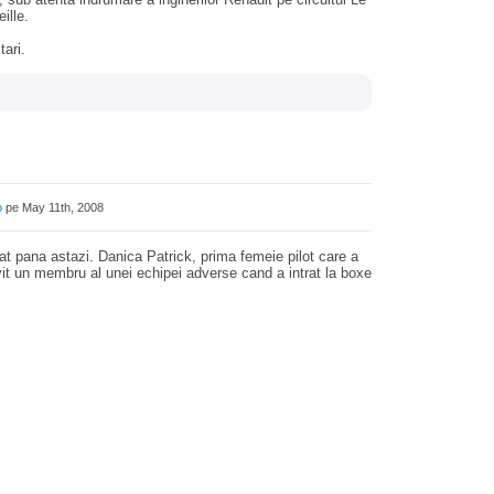
ille.
tari.
o
pe May 11th, 2008
at pana astazi. Danica Patrick, prima femeie pilot care a
vit un membru al unei echipei adverse cand a intrat la boxe