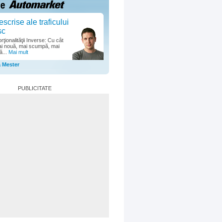
escrise ale traficului
sc
ţionalităţii Inverse: Cu cât
i nouă, mai scumpă, mai
ă...
Mai mult
a Mester
PUBLICITATE