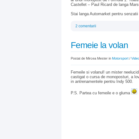
Castellet – Paul Ricard de langa Marse
Stai langa Automarket pentru senzatii 
2 comentarii
Femeie la volan
Postat de Mircea Mester in
Motorsport
/
Vide
Femeile si volanul! un mister neelucid
castigat o cursa de monoposturi, a lo
in antrenamentele pentru Indy 500.
P.S. Partea cu femeile e o gluma