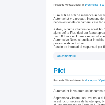
Postat de Mircea Mester in
Evenimente
/
Fiat
Cum ar fi sa stiti ce mananca in fiecare
Automarket v-a pregatit, incepand de as
neconventionale cu oamenii care fac c
Astazi, o prima intalnire de acest tip.
ajuns sef la Fiat, desi era foarte ap
Fiat 500, modelul care a renascut anul
Automotive News si publicat in editia 
profesionistii industriei.
Pasele de intrabari si raspunsuri pot f
Un comentariu
Pilot
Postat de Mircea Mester in
Motorsport
/
Opini
Automarket iti va arata ce inseamna sa
Saptamana viitoare, luni, voi trai o zi
acest lucru: sedinte de fizioterapie, br
al unui monopost de Formula 1. Toate, 