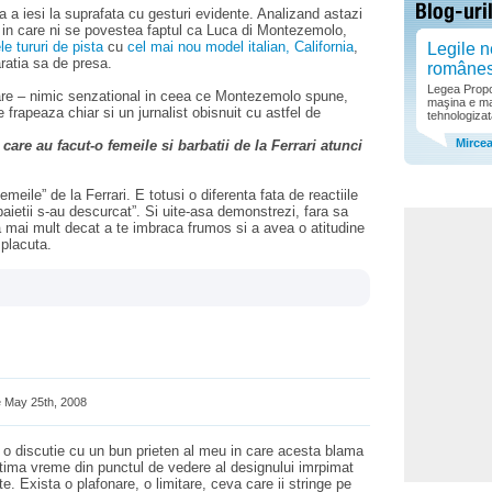
 a iesi la suprafata cu gesturi evidente. Analizand astazi
i in care ni se povestea faptul ca Luca di Montezemolo,
le tururi de pista
cu
cel mai nou model italian, California
,
Legile n
ratia sa de presa.
române
Legea Propor
pare – nimic senzational in ceea ce Montezemolo spune,
maşina e ma
frapeaza chiar si un jurnalist obisnuit cu astfel de
tehnologizat
Mirce
are au facut-o femeile si barbatii de la Ferrari atunci
emeile” de la Ferrari. E totusi o diferenta fata de reactiile
baietii s-au descurcat”. Si uite-asa demonstrezi, fara sa
 mai mult decat a te imbraca frumos si a avea o atitudine
 placuta.
 May 25th, 2008
 o discutie cu un bun prieten al meu in care acesta blama
 ultima vreme din punctul de vedere al designului imrpimat
te. Exista o plafonare, o limitare, ceva care ii stringe pe