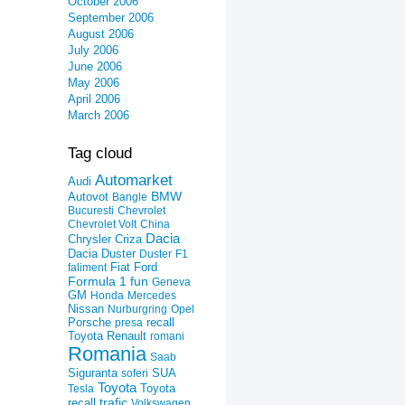
October 2006
September 2006
August 2006
July 2006
June 2006
May 2006
April 2006
March 2006
Tag cloud
Automarket
Audi
Autovot
BMW
Bangle
Bucuresti
Chevrolet
Chevrolet Volt
China
Dacia
Criza
Chrysler
Dacia Duster
Duster
F1
Fiat
Ford
faliment
Formula 1
fun
Geneva
GM
Honda
Mercedes
Nissan
Nurburgring
Opel
recall
Porsche
presa
Toyota
Renault
romani
Romania
Saab
Siguranta
SUA
soferi
Toyota
Toyota
Tesla
trafic
recall
Volkswagen