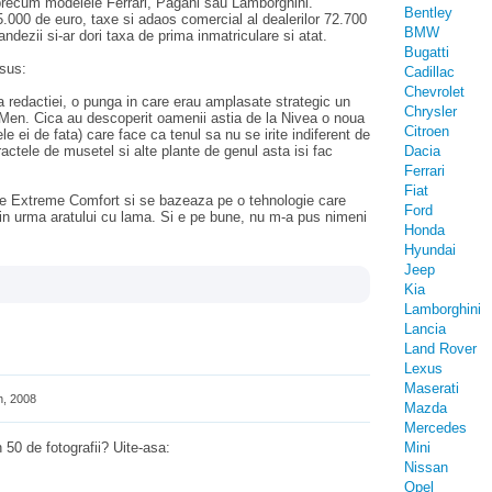
e precum modelele Ferrari, Pagani sau Lamborghini.
Bentley
.000 de euro, taxe si adaos comercial al dealerilor 72.700
BMW
dezii si-ar dori taxa de prima inmatriculare si atat.
Bugatti
 sus:
Cadillac
Chevrolet
 redactiei, o punga in care erau amplasate strategic un
Chrysler
r Men. Cica au descoperit oamenii astia de la Nivea o noua
Citroen
 ei de fata) care face ca tenul sa nu se irite indiferent de
ractele de musetel si alte plante de genul asta isi fac
Dacia
Ferrari
Fiat
 Extreme Comfort si se bazeaza pe o tehnologie care
Ford
 in urma aratului cu lama. Si e pe bune, nu m-a pus nimeni
Honda
Hyundai
Jeep
Kia
Lamborghini
Lancia
Land Rover
Lexus
Maserati
h, 2008
Mazda
Mercedes
 50 de fotografii? Uite-asa:
Mini
Nissan
Opel