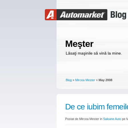
Meşter
Lăsaţi maşinile să vină la mine.
Blog
»
Mircea Mester
»
May 2008
De ce iubim femeil
Postat de Mircea Mester in
Saloane Auto
pe M