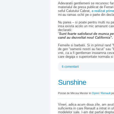
Adevaratii gentlemeni se recunosc fara
materialul de presa publicat de Ferrar
seful Calutului Cabrat,
a realizat prime
mi-au ramas ochii pe o parte din decla
Nu parea – si poate pentru multi nu 
insa exista acolo un mic amanunt care 
declaratii:
“
Sunt foarte satisfacut de munca pe c
cand au dezvoltat noul California”.
Femeile si barbatii. Si in primul rand “f
de gen “oamenii nostri au facut” sau “
vrei, ca a fi gentleman inseamna ceva
care degaja o superioritate normala si
6 comentarii
Sunshine
Postat de Mircea Mester in
Opinii
/
Renault
pe
Vineri, adica acum doua zile, am avut
suficienta in care Renault a intrat in
modelelor sale. I-am dat partial drepta