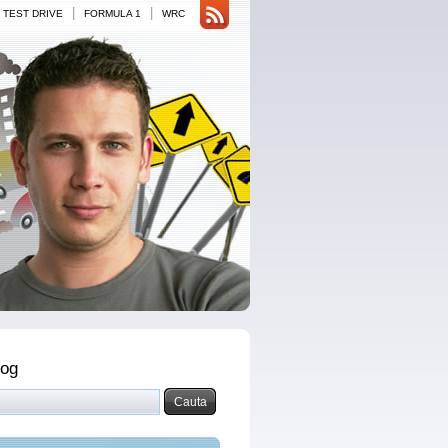
|
|
TEST DRIVE
FORMULA 1
WRC
log