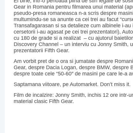
Ei bine, intr-o perioada plina de stiri legate de sos
Gear in Romania pentru filmarea unui material (ap
pseudo-presa romaneasca n-a scris despre masinil
multumindu-se sa anunte ca cei trei au facut “curs
Transafagarasan si sa detalieze cum albinele i-au 
cersetorii i-au agasat pe cei trei prezentatori), Aut
cu 180 de grade si a realizat – cu ajutorul baietilo
Discovery Channel – un interviu cu Jonny Smith, u
prezentatorii Fifth Gear.
Am vorbit pret de o ora si jumatate despre Roman
Gear, despre Dacia Logan, despre BMW, despre Be
despre toate cele “50-60″ de masini pe care le-a av
Saptamana viitoare, pe Automarket. Don’t miss it.
Film de incalzire: Jonny Smith, inchis 12 ore intr
material clasic Fifth Gear.