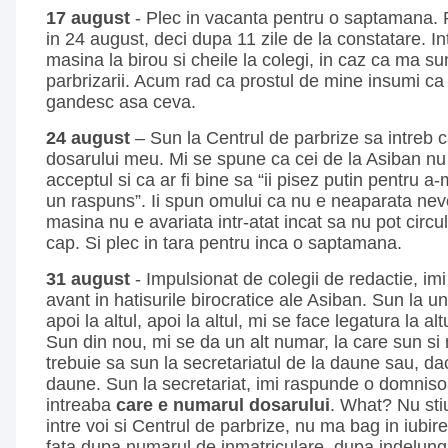
17 august
- Plec in vacanta pentru o saptamana.
in 24 august, deci dupa 11 zile de la constatare. I
masina la birou si cheile la colegi, in caz ca ma 
parbrizarii. Acum rad ca prostul de mine insumi c
gandesc asa ceva.
24 august
– Sun la Centrul de parbrize sa intreb c
dosarului meu. Mi se spune ca cei de la Asiban nu 
acceptul si ca ar fi bine sa “ii pisez putin pentru 
un raspuns”. Ii spun omului ca nu e neaparata nev
masina nu e avariata intr-atat incat sa nu pot circu
cap. Si plec in tara pentru inca o saptamana.
31 august
- Impulsionat de colegii de redactie, im
avant in hatisurile birocratice ale Asiban. Sun la u
apoi la altul, apoi la altul, mi se face legatura la al
Sun din nou, mi se da un alt numar, la care sun si
trebuie sa sun la secretariatul de la daune sau, dac
daune. Sun la secretariat, imi raspunde o domnis
intreaba
care e numarul dosarului
. What? Nu stiu
intre voi si Centrul de parbrize, nu ma bag in iubi
fata dupa numarul de inmatriculare, dupa indelungi