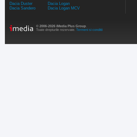
Dacia Duster
Dacia Logan
Dacia Sandero
Dacia Logan MCV
© 2006-2026 iMedia Plus Group
.
Toate drepturile rezervate.
Termeni si conditii