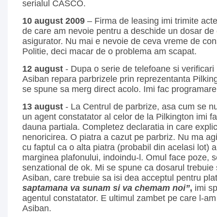
serialul CASCO.
10 august 2009
– Firma de leasing imi trimite acte
de care am nevoie pentru a deschide un dosar de 
asigurator. Nu mai e nevoie de ceva vreme de cons
Politie, deci macar de o problema am scapat.
12 august
- Dupa o serie de telefoane si verificari 
Asiban repara parbrizele prin reprezentanta Pilki
se spune sa merg direct acolo. Imi fac programare
13 august
- La Centrul de parbrize, asa cum se nu
un agent constatator al celor de la Pilkington imi f
dauna partiala. Completez declaratia in care expli
nenoricirea. O piatra a cazut pe parbriz. Nu ma agi
cu faptul ca o alta piatra (probabil din acelasi lot)
marginea plafonului, indoindu-l. Omul face poze, s
senzational de ok. Mi se spune ca dosarul trebuie
Asiban, care trebuie sa isi dea acceptul pentru pla
saptamana va sunam si va chemam noi”
,
imi sp
agentul constatator. E ultimul zambet pe care l-a
Asiban.