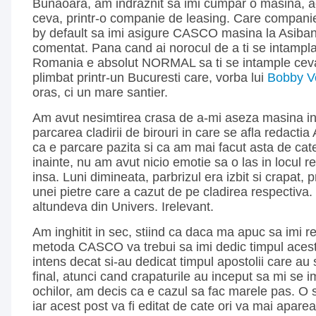
Bunaoara, am indraznit sa imi cumpar o masina, 
ceva, printr-o companie de leasing. Care companie
by default sa imi asigure CASCO masina la Asiban
comentat. Pana cand ai norocul de a ti se intampla 
Romania e absolut NORMAL sa ti se intample ceva
plimbat printr-un Bucuresti care, vorba lui
Bobby V
oras, ci un mare santier.
Am avut nesimtirea crasa de a-mi aseza masina in
parcarea cladirii de birouri in care se afla redactia
ca e parcare pazita si ca am mai facut asta de cate
inainte, nu am avut nicio emotie sa o las in locul r
insa. Luni dimineata, parbrizul era izbit si crapat, 
unei pietre care a cazut de pe cladirea respectiva
altundeva din Univers. Irelevant.
Am inghitit in sec, stiind ca daca ma apuc sa imi r
metoda CASCO va trebui sa imi dedic timpul acest
intens decat si-au dedicat timpul apostolii care au s
final, atunci cand crapaturile au inceput sa mi se i
ochilor, am decis ca e cazul sa fac marele pas. O 
iar acest post va fi editat de cate ori va mai apare