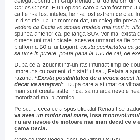
delegat operatiuni Grup Renault, al doilea om di
Carlos Ghosn. E un episod care a cam fost trecut
ca fie n-a fost inteles, fie n-a fost extrem de clar. 
in discutie. La un moment dat, un coleg din presa 
vedere ca Dacia va scoate modele mai mari in viit
spunea anterior ca, pe langa SUV, vor mai exista
dimensiuni mai ridicate, acestea urmand sa fie con
platforma B0 a lui Logan),
exista posibilitatea ca 
sa urce in putere, poate pana la 150 de cai, de e
Dupa ce a izbucnit intr-un ras infundat timp de d
impreuna cu oamenii din staff-ul sau, Pelata a spus
razand:
“Exista posibilitatea de a vedea acest
decat va asteptati”
. Dupa care a afirmat ca viito
mari sunt create astfel incat sa nu aiba nevoie ne
motorizari mai puternice.
Pe scurt, ceea ce a spus oficialul Renault se tradu
va avea
un motor mai mare
, insa
monovolumul 
nu are nevoie de motoare mai mari decat cele e
gama Dacia.
Oare ce vom vedea, deci, pe viitorul SUV?