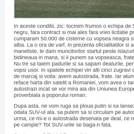
In aceste conditii, zic: tocmim frumos o echipa de 
negru, fara contract si mai ales fara vreo licitatie p
cumparam 50.000 de cisterne cu vopsea neagra s
alba. La o ora de varf, in prezenta oficialitatilor si a
maneliste, le dam muncitorilor startul peste islazuri
bidineaua in mana, si ii punem sa vopseasca, frate,
Nu tre sa taiem padurile si sa sapam dealurile, pe
vopsi usor. In spatele echipei vin alti cinci zugravi 
de marcaj si voila: avem autostrada, frate. Iar at
reface harta din satelit a Romaniei, vom avea o tar
autostrazi incat se vor mira aia din Uniunea Euro
proverbiala a poporului roman.
Dupa asta, ne vom ruga sa ploua putin si sa lanse
odata SUV-ul ala, sa putem sa si circulam pe autos
urma, ce mi-e o autostrada desenata pe deal, ce m
pe campie? Tot SUV-urile se baga-n fata.