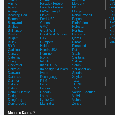
Alpine
Faraday Future
Mercury
BYD
Apollo
Faraday Future
MG
Gee
Artega
FAW-Chengdu
Morgan
Ren
Baoding Dadi
Fisker
NanoFlowcell
BYD
Bertone
Ford USA
Pagani
Vol
Borgward
Genesis
Pininfarina
BMW
Brabus
GMC
Polestar
BMW
Brilliance
Great Wall
Pontiac
Kia
Bristol
Great Wall Motors
Protoscar
Aud
Bugatti
GTA
Qoros
Cit
Buick
Gumpert
Rimac
MIN
BYD
Holden
Rinspeed
Cadillac
Honda USA
Ruf
Caparo
Hummer
Saab
Caterham
Icona
Santana
Chery
Infiniti
Saturn
Chevrolet
Infiniti USA
Scion
Chrysler
Italdesign Giugiaro
Shuanghuan
Daewoo
Iveco
Spada
Daihatsu
Koenigsegg
Spyker
Daimler
KTM
Tata
Dallara
Lada
TH!NK
Datsun
Lancia
TVR
Detroit Electric
Lincoln
Vanda Electrics
Dodge
Lotus
VUHL
Dongfeng
Lynk&Co
Vulca
Donkervoort
Mahindra
Zenvo
Modele Dacia