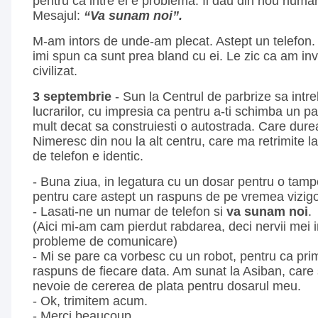
pentru ca intre ei e problema. Ii dau din nou numa
Mesajul:
“Va sunam noi”.
M-am intors de unde-am plecat. Astept un telefon. 
imi spun ca sunt prea bland cu ei. Le zic ca am i
civilizat.
3 septembrie
- Sun la Centrul de parbrize sa intre
lucrarilor, cu impresia ca pentru a-ti schimba un p
mult decat sa construiesti o autostrada. Care durea
Nimeresc din nou la alt centru, care ma retrimite la
de telefon e identic.
- Buna ziua, in legatura cu un dosar pentru o tam
pentru care astept un raspuns de pe vremea vizigot
- Lasati-ne un numar de telefon si
va sunam noi
.
(Aici mi-am cam pierdut rabdarea, deci nervii mei
probleme de comunicare)
- Mi se pare ca vorbesc cu un robot, pentru ca pri
raspuns de fiecare data. Am sunat la Asiban, car
nevoie de cererea de plata pentru dosarul meu.
- Ok, trimitem acum.
- Merci beaucoup.