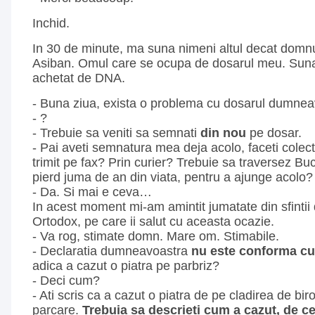
Inchid.
In 30 de minute, ma suna nimeni altul decat domnul
Asiban. Omul care se ocupa de dosarul meu. Suna
achetat de DNA.
- Buna ziua, exista o problema cu dosarul dumnea
- ?
- Trebuie sa veniti sa semnati
din nou
pe dosar.
- Pai aveti semnatura mea deja acolo, faceti colec
trimit pe fax? Prin curier? Trebuie sa traversez Buc
pierd juma de an din viata, pentru a ajunge acolo?
- Da. Si mai e ceva…
In acest moment mi-am amintit jumatate din sfintii
Ortodox, pe care ii salut cu aceasta ocazie.
- Va rog, stimate domn. Mare om. Stimabile.
- Declaratia dumneavoastra
nu este conforma cu
adica a cazut o piatra pe parbriz?
- Deci cum?
- Ati scris ca a cazut o piatra de pe cladirea de bir
parcare.
Trebuia sa descrieti cum a cazut, de ce