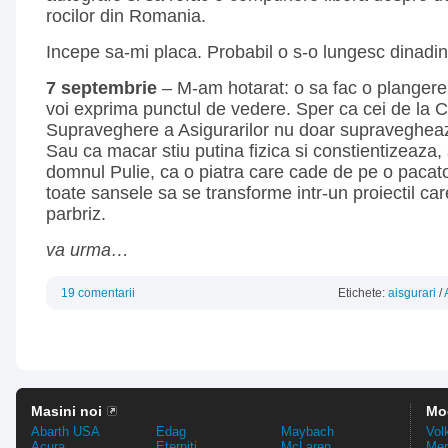
rocilor din Romania.
Incepe sa-mi placa. Probabil o s-o lungesc dinadi
7 septembrie
– M-am hotarat: o sa fac o plangere
voi exprima punctul de vedere. Sper ca cei de la 
Supraveghere a Asigurarilor nu doar supravegheaza
Sau ca macar stiu putina fizica si constientizeaza
domnul Pulie, ca o piatra care cade de pe o pacat
toate sansele sa se transforme intr-un proiectil ca
parbriz.
va urma…
19 comentarii
Etichete:
aisgurari
/
Masini noi
Mo
Abarth USA
Edag
Maybach
Vol
Acura
Eterniti
McLaren
Mer