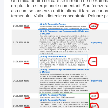
Una mica pentru cei care se intreaba de ce Automa
dreptul de a sterge unele comentarii. Sau “cenzur
asa cum se lanseaza unii in afirmatii fara sa cun
termenului. Voila, idiotenie concentrata. Poluare p