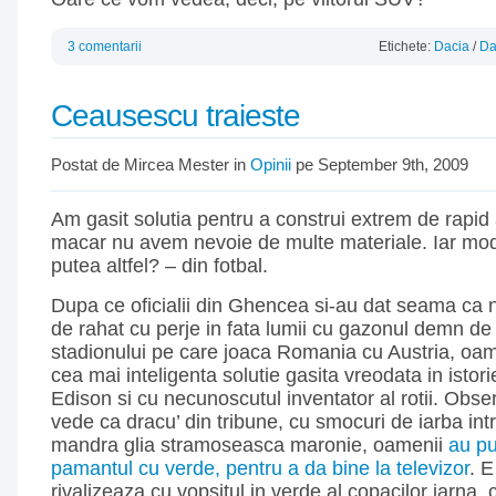
3 comentarii
Etichete:
Dacia
/
Da
Ceausescu traieste
Postat de Mircea Mester in
Opinii
pe September 9th, 2009
Am gasit solutia pentru a construi extrem de rapid 
macar nu avem nevoie de multe materiale. Iar mod
putea altfel? – din fotbal.
Dupa ce oficialii din Ghencea si-au dat seama ca 
de rahat cu perje in fata lumii cu gazonul demn de 
stadionului pe care joaca Romania cu Austria, oam
cea mai inteligenta solutie gasita vreodata in istor
Edison si cu necunoscutul inventator al rotii. Obse
vede ca dracu’ din tribune, cu smocuri de iarba int
mandra glia stramoseasca maronie, oamenii
au pu
pamantul cu verde, pentru a da bine la televizor
. E
rivalizeaza cu vopsitul in verde al copacilor iarna, cu