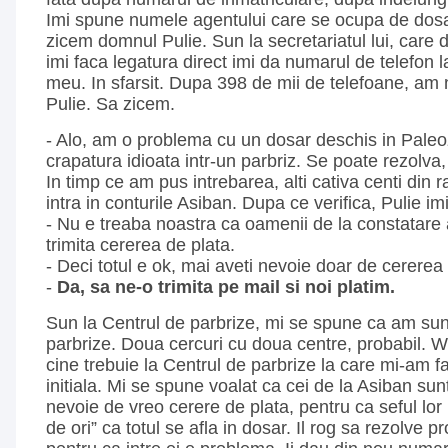
Imi spune numele agentului care se ocupa de dosa
zicem domnul Pulie. Sun la secretariatul lui, care
imi faca legatura direct imi da numarul de telefon 
meu. In sfarsit. Dupa 398 de mii de telefoane, am
Pulie. Sa zicem.
- Alo, am o problema cu un dosar deschis in Paleo
crapatura idioata intr-un parbriz. Se poate rezolva
In timp ce am pus intrebarea, alti cativa centi di
intra in conturile Asiban. Dupa ce verifica, Pulie i
- Nu e treaba noastra ca oamenii de la constatare 
trimita cererea de plata.
- Deci totul e ok, mai aveti nevoie doar de cererea
-
Da, sa ne-o trimita pe mail si noi platim.
Sun la Centrul de parbrize, mi se spune ca am suna
parbrize. Doua cercuri cu doua centre, probabil. 
cine trebuie la Centrul de parbrize la care mi-am f
initiala. Mi se spune voalat ca cei de la Asiban sunt
nevoie de vreo cerere de plata, pentru ca seful lor 
de ori” ca totul se afla in dosar. Il rog sa rezolve 