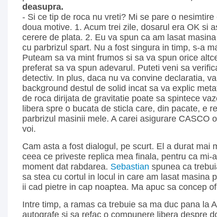
deasupra.
- Si ce tip de roca nu vreti? Mi se pare o nesimtire 
doua motive. 1. Acum trei zile, dosarul era OK si a
cerere de plata. 2. Eu va spun ca am lasat masina 
cu parbrizul spart. Nu a fost singura in timp, s-a m
Puteam sa va mint frumos si sa va spun orice altc
preferat sa va spun adevarul. Puteti veni sa verificat
detectiv. In plus, daca nu va convine declaratia, v
background destul de solid incat sa va explic met
de roca dirijata de gravitatie poate sa spintece va
libera spre o bucata de sticla care, din pacate, e 
parbrizul masinii mele. A carei asigurare CASCO o 
voi.
Cam asta a fost dialogul, pe scurt. El a durat mai m
ceea ce priveste replica mea finala, pentru ca mi-
moment dat rabdarea.
Sebastian
spunea ca trebuia
sa stea cu cortul in locul in care am lasat masina
ii cad pietre in cap noaptea. Ma apuc sa concep of
Intre timp, a ramas ca trebuie sa ma duc pana la 
autografe si sa refac o compunere libera despre dor