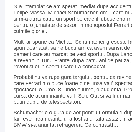
S-a intamplat ce am sperat imediat dupa accidentul 
Felipe Massa. Michael Schumacher, omul care mi-
si m-a atras catre un sport pe care il iubesc enorm
pentru o jumatate de sezon in monopostul Ferrari 
culmile gloriei.
Multi ar spune ca Michael Schumacher greseste f
spun doar atat: sa ne bucuram ca avem sansa de 
oameni care au marcat pe veci sportul. Dupa Lanc
a revenit in Turul Frantei dupa patru ani de pauz
reveni si el in sportul care l-a consacrat.
Probabil nu va rupe gura targului, pentru ca revine 
care Ferrari n-o duce foarte bine. Insa va fi specta
spectacol, e lume. SI unde e lume, e audienta. Pro
cursa de acum inainte va fi Sold Out si va fi urmar
putin dublu de telespectatori.
Schumacher e o gura de aer pentru Formula 1 du
Iar revenirea neamtului a fost anuntata astazi, in a
BMW si-a anuntat retragerea. Ce contrast!…