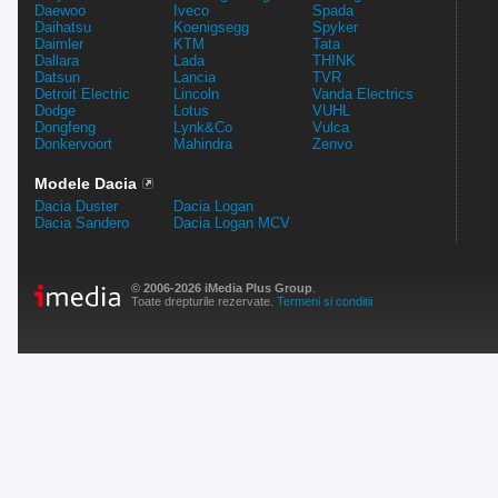
Daewoo
Iveco
Spada
Daihatsu
Koenigsegg
Spyker
Daimler
KTM
Tata
Dallara
Lada
TH!NK
Datsun
Lancia
TVR
Detroit Electric
Lincoln
Vanda Electrics
Dodge
Lotus
VUHL
Dongfeng
Lynk&Co
Vulca
Donkervoort
Mahindra
Zenvo
Modele Dacia
Dacia Duster
Dacia Logan
Dacia Sandero
Dacia Logan MCV
© 2006-2026 iMedia Plus Group
.
Toate drepturile rezervate.
Termeni si conditii