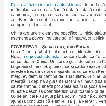
Revin astăzi în industria auto chineză
, de unde vă 
întâmplări care ne arată încă o dată – dacă mai er
oamenii ăştia nu glumesc când spun că vor fi cei m
ani. Bine, deja sunt ca dimensiune a pieţei, dar luc
complicate decât atât.
China are unele elemente specifice. Şi nicio altă ţ
asemenea poveşti pe care să le împartă cu ceilalţi
POVESTEA 1 – Şcoala de şoferi Ferrari
Luca Ciferri, probabil cel mai bun editorialist al ce
News,
ne povesteşte astăzi
despre faptul că Ferrari
de condus în China. Un soi de şcoli de şoferi cu Fer
bogătaşii chinezi obişnuiesc să-şi cadorisească od
acestea trec de vârsta majoratului, cu câte un Ferr
merg, evident, la cantina de la facultate. Ei bine, 
meargă în deplină siguranţă şi fără a fi nevoiţi să-ş
cauze cretine, chinezii pot apela acum la şcoala F
nu este deschisă doar tinerilor, ci şi “oamenilor de 
60 de ani care au avut până acum limuzină cu şofe
ajuns la concluzia că e timpul să-şi ia Ferrari”. Fer