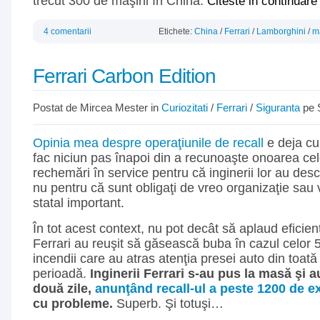
trecut 300 de maşini în China.
Citeste in continuar
4 comentarii
Etichete:
China
/
Ferrari
/
Lamborghini
/
m
Ferrari Carbon Edition
Postat de Mircea Mester in
Curiozitati
/
Ferrari
/
Siguranta
pe 
Opinia mea despre operaţiunile de recall
e deja cu
fac niciun pas înapoi din a recunoaşte onoarea cel
rechemări în service pentru că inginerii lor au des
nu pentru că sunt obligaţi de vreo organizaţie sau
statal important.
În tot acest context, nu pot decât să aplaud eficien
Ferrari au reuşit să găsească buba în cazul celor 5
incendii care au atras atenţia presei auto din toată
perioadă.
Inginerii Ferrari s-au pus la masă şi a
două zile,
anunţând recall-ul a peste 1200 de ex
cu probleme.
Superb. Şi totuşi…