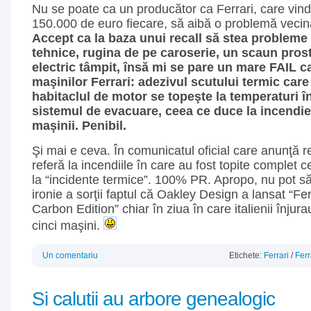
Nu se poate ca un producător ca Ferrari, care vin
150.000 de euro fiecare, să aibă o problemă vecină
Accept ca la baza unui recall să stea probleme
tehnice, rugina de pe caroserie, un scaun prost
electric tâmpit, însă mi se pare un mare FAIL c
maşinilor Ferrari: adezivul scutului termic care
habitaclul de motor se topeşte la temperaturi î
sistemul de evacuare, ceea ce duce la incendi
maşinii. Penibil.
Şi mai e ceva. În comunicatul oficial care anunţă re
referă la incendiile în care au fost topite complet c
la “incidente termice”. 100% PR. Apropo, nu pot să
ironie a sorţii faptul că Oakley Design a lansat “Fer
Carbon Edition” chiar în ziua în care italienii înju
cinci maşini.
Un comentariu
Etichete:
Ferrari
/
Ferr
Si calutii au arbore genealogic