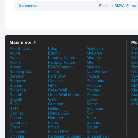
6 comentarii
Etichete:
BMW
/
Ferrari
Masini noi
Mo
Abarth USA
Edag
Maybach
Vol
Acura
Eterniti
McLaren
Mer
Alpine
Faraday Future
Mercury
BYD
Apollo
Faraday Future
MG
Gee
Artega
FAW-Chengdu
Morgan
Ren
Baoding Dadi
Fisker
NanoFlowcell
BYD
Bertone
Ford USA
Pagani
Vol
Borgward
Genesis
Pininfarina
BMW
Brabus
GMC
Polestar
BMW
Brilliance
Great Wall
Pontiac
Kia
Bristol
Great Wall Motors
Protoscar
Aud
Bugatti
GTA
Qoros
Cit
Buick
Gumpert
Rimac
MIN
BYD
Holden
Rinspeed
Cadillac
Honda USA
Ruf
Caparo
Hummer
Saab
Caterham
Icona
Santana
Chery
Infiniti
Saturn
Chevrolet
Infiniti USA
Scion
Chrysler
Italdesign Giugiaro
Shuanghuan