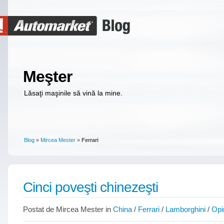
Meşter
Lăsaţi maşinile să vină la mine.
Blog
»
Mircea Mester
»
Ferrari
Cinci poveşti chinezeşti
Postat de Mircea Mester in
China
/
Ferrari
/
Lamborghini
/
Opin