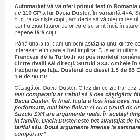
Automarket vă va oferi primul test în România
de 110 CP a lui Dacia Duster.
În variantă 4×4.
Şi
bucura ca nişte copii, am decis să vă oferim testul
pentru ziua tuturor celor care se simt încă în sta
pepene fără cuţit.
Până una-alta, dam un ochi astăzi la unul dintre c
interesante în care a fost implicat Duster în ultima
Francezii de la Turbo.fr au pus modelul român
dintre rivalii săi direcţi, Suzuki SX4. Ambele în
tracţiune pe faţă. Dusterul cu diesel 1.5 de 85 
1.6 de 90 CP.
Câştigător: Dacia Duster. Citez din ce zic francezii
test comparativ ar trebui să îl dea câştigător f
Dacia Duster. În final, lupta a fost însă ceva ma
performant, mai bine finisat si cu o ţinută de 
Suzuki SX4 are argumente reale. În acelaşi timp
în familie, Dacia Duster este net avantajat de ha
tariful său. Două argumente imense la semnare
cumpărare”