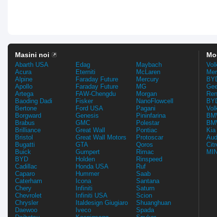
Masini noi
Mo
Abarth USA
Edag
Maybach
Vol
Acura
Eterniti
McLaren
Mer
Alpine
Faraday Future
Mercury
BYD
Apollo
Faraday Future
MG
Gee
Artega
FAW-Chengdu
Morgan
Ren
Baoding Dadi
Fisker
NanoFlowcell
BYD
Bertone
Ford USA
Pagani
Vol
Borgward
Genesis
Pininfarina
BMW
Brabus
GMC
Polestar
BMW
Brilliance
Great Wall
Pontiac
Kia
Bristol
Great Wall Motors
Protoscar
Aud
Bugatti
GTA
Qoros
Cit
Buick
Gumpert
Rimac
MIN
BYD
Holden
Rinspeed
Cadillac
Honda USA
Ruf
Caparo
Hummer
Saab
Caterham
Icona
Santana
Chery
Infiniti
Saturn
Chevrolet
Infiniti USA
Scion
Chrysler
Italdesign Giugiaro
Shuanghuan
Daewoo
Iveco
Spada