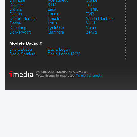
Daihatsu
Koenigsegg
Spyker
Daimler
KTM
Tata
Dallara
Lada
TH!NK
Datsun
Lancia
TVR
Detroit Electric
Lincoln
Vanda Electrics
Dodge
Lotus
VUHL
Dongfeng
Lynk&Co
Vulca
Donkervoort
Mahindra
Zenvo
Modele Dacia
Dacia Duster
Dacia Logan
Dacia Sandero
Dacia Logan MCV
© 2006-2026 iMedia Plus Group
.
Toate drepturile rezervate.
Termeni si conditii