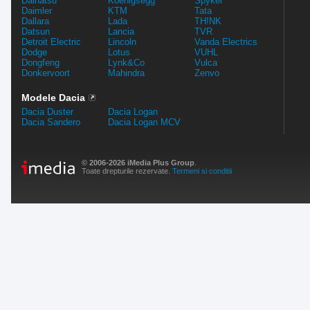
Daihatsu
Koenigsegg
Spyker
Daimler
KTM
Tata
Dallara
Lada
TH!NK
Datsun
Lancia
TVR
Detroit Electric
Lincoln
Vanda Electrics
Dodge
Lotus
VUHL
Dongfeng
Lynk&Co
Vulca
Donkervoort
Mahindra
Zenvo
Modele Dacia
Dacia Duster
Dacia Logan
Dacia Sandero
Dacia Logan MCV
© 2006-2026 iMedia Plus Group
.
Toate drepturile rezervate.
Termeni si conditii