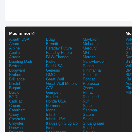
Masini noi
Mo
Abarth USA
Edag
Maybach
Vol
Acura
Eterniti
McLaren
Mer
Alpine
Faraday Future
Mercury
BYD
Apollo
Faraday Future
MG
Gee
Artega
FAW-Chengdu
Morgan
Ren
Baoding Dadi
Fisker
NanoFlowcell
BYD
Bertone
Ford USA
Pagani
Vol
Borgward
Genesis
Pininfarina
BMW
Brabus
GMC
Polestar
BMW
Brilliance
Great Wall
Pontiac
Kia
Bristol
Great Wall Motors
Protoscar
Aud
Bugatti
GTA
Qoros
Cit
Buick
Gumpert
Rimac
MIN
BYD
Holden
Rinspeed
Cadillac
Honda USA
Ruf
Caparo
Hummer
Saab
Caterham
Icona
Santana
Chery
Infiniti
Saturn
Chevrolet
Infiniti USA
Scion
Chrysler
Italdesign Giugiaro
Shuanghuan
Daewoo
Iveco
Spada