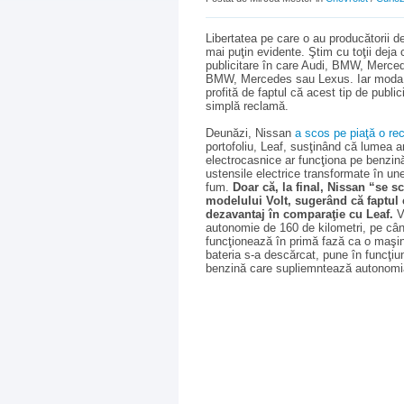
Libertatea pe care o au producătorii 
mai puţin evidente. Ştim cu toţii deja
publicitare în care Audi, BMW, Merced
BMW, Mercedes sau Lexus. Iar moda pa
profită de faptul că acest tip de publi
simplă reclamă.
Deunăzi, Nissan
a scos pe piaţă o re
portofoliu, Leaf, susţinând că lumea a
electrocasnice ar funcţiona pe benzină
ustensile electrice transformate în un
fum.
Doar că, la final, Nissan “se s
modelului Volt, sugerând că faptul 
dezavantaj în comparaţie cu Leaf.
V
autonomie de 160 de kilometri, pe când
funcţionează în primă fază ca o maşină
bateria s-a descărcat, pune în funcţiu
benzină care supliemntează autonomia