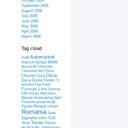
October 2006
September 2006
August 2006
July 2006
June 2006
May 2006
April 2006
March 2006
Tag cloud
Automarket
Audi
Autovot
BMW
Bangle
Bucuresti
Chevrolet
Chevrolet Volt
China
Dacia
Criza
Chrysler
Dacia Duster
Duster
F1
Fiat
Ford
faliment
Formula 1
fun
Geneva
GM
Honda
Mercedes
Nissan
Nurburgring
Opel
recall
Porsche
presa
Toyota
Renault
romani
Romania
Saab
Siguranta
SUA
soferi
Toyota
Toyota
Tesla
trafic
recall
Volkswagen