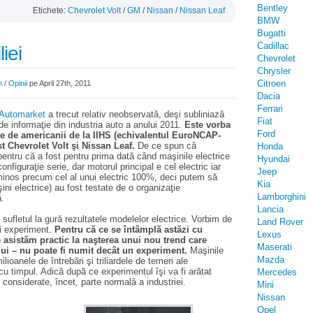
Bentley
Etichete:
Chevrolet Volt
/
GM
/
Nissan
/
Nissan Leaf
BMW
Bugatti
Cadillac
iei
Chevrolet
Chrysler
Citroen
n
/
Opinii
pe April 27th, 2011
Dacia
Ferrari
l Automarket
a trecut relativ neobservată, deşi subliniază
Fiat
de informaţie din industria auto a anului 2011.
Este vorba
Ford
ate de americanii de la IIHS (echivalentul EuroNCAP-
ost Chevrolet Volt şi Nissan Leaf.
De ce spun că
Honda
 pentru că a fost pentru prima dată când maşinile electrice
Hyundai
onfiguraţie serie, dar motorul principal e cel electric iar
Jeep
uminos precum cel al unui electric 100%, deci putem să
Kia
i electrice) au fost testate de o organizaţie
Lamborghini
ă.
Lancia
sufletul la gură rezultatele modelelor electrice. Vorbim de
Land Rover
ui experiment.
Pentru că ce se întâmplă astăzi cu
Lexus
 asistăm practic la naşterea unui nou trend care
Maserati
ui – nu poate fi numit decât un experiment.
Maşinile
Mazda
ioanele de întrebări şi triliardele de temeri ale
u timpul. Adică după ce experimentul îşi va fi arătat
Mercedes
fi considerate, încet, parte normală a industriei.
Mini
Nissan
Opel