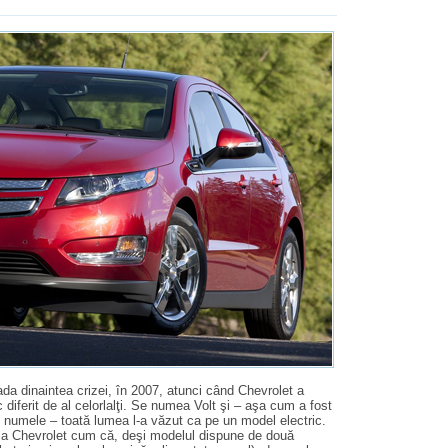
ada dinaintea crizei, în 2007, atunci când Chevrolet a
diferit de al celorlalţi. Se numea Volt şi – aşa cum a fost
şi numele – toată lumea l-a văzut ca pe un model electric.
de la Chevrolet cum că, deşi modelul dispune de două