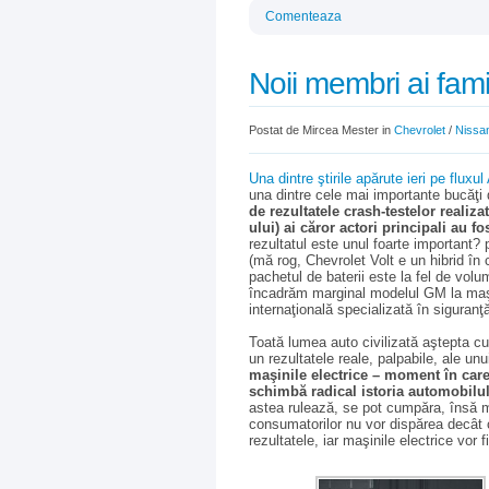
Comenteaza
Noii membri ai famil
Postat de Mircea Mester in
Chevrolet
/
Nissa
Una dintre ştirile apărute ieri pe fluxu
una dintre cele mai importante bucăţi 
de rezultatele crash-testelor realiz
ului) ai căror actori principali au f
rezultatul este unul foarte important?
(mă rog, Chevrolet Volt e un hibrid în c
pachetul de baterii este la fel de vol
încadrăm marginal modelul GM la maşin
internaţională specializată în siguranţ
Toată lumea auto civilizată aştepta cu 
un rezultatele reale, palpabile, ale un
maşinile electrice – moment în care
schimbă radical istoria automobilul
astea rulează, se pot cumpăra, însă mil
consumatorilor nu vor dispărea decât c
rezultatele, iar maşinile electrice vor 