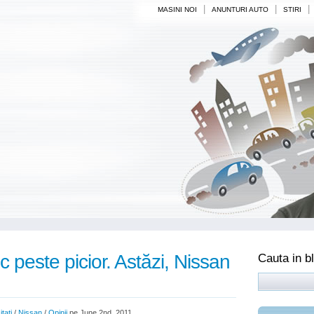
|
|
|
MASINI NOI
ANUNTURI AUTO
STIRI
 peste picior. Astăzi, Nissan
Cauta in b
tati
/
Nissan
/
Opinii
pe June 2nd, 2011