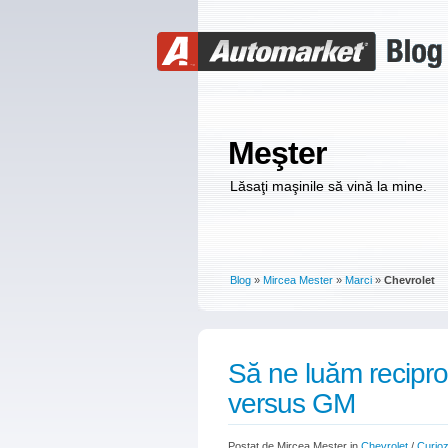
Meşter
Lăsaţi maşinile să vină la mine.
Blog
»
Mircea Mester
»
Marci
»
Chevrolet
Să ne luăm reciproc
versus GM
Postat de Mircea Mester in
Chevrolet
/
Curiozi