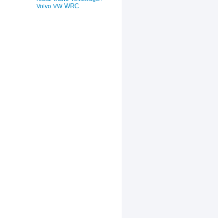
WRC
Volvo
VW