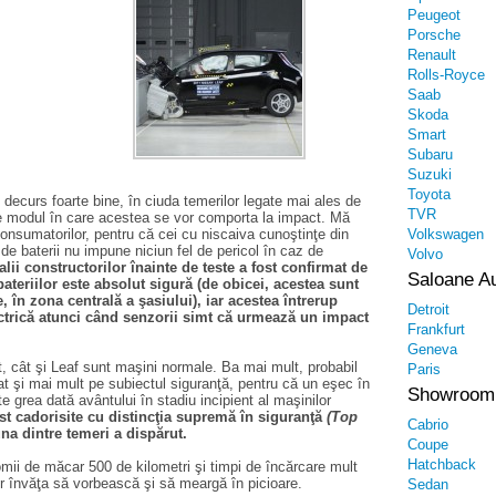
Peugeot
Porsche
Renault
Rolls-Royce
Saab
Skoda
Smart
Subaru
Suzuki
Toyota
 decurs foarte bine, în ciuda temerilor legate mai ales de
TVR
 de modul în care acestea se vor comporta la impact. Mă
consumatorilor, pentru că cei cu niscaiva cunoştinţe din
Volkswagen
 de baterii nu impune niciun fel de pericol în caz de
Volvo
alii constructorilor înainte de teste a fost confirmat de
Saloane A
bateriilor este absolut sigură (de obicei, acestea sunt
 în zona centrală a şasiului), iar acestea întrerup
Detroit
ctrică atunci când senzorii simt că urmează un impact
Frankfurt
Geneva
, cât şi Leaf sunt maşini normale. Ba mai mult, probabil
Paris
tat şi mai mult pe subiectul siguranţă, pentru că un eşec în
Showroom
te grea dată avântului în stadiu incipient al maşinilor
fost cadorisite cu distincţia supremă în siguranţă
(Top
Cabrio
na dintre temeri a dispărut.
Coupe
Hatchback
ii de măcar 500 de kilometri şi timpi de încărcare mult
vor învăţa să vorbească şi să meargă în picioare.
Sedan