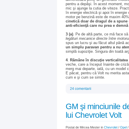
pentru a depăşi. În acest moment, moto
mic şi ajunge la cutia de viteze. Prac
în energie electrică şi apoi în energie 
motor pe benzină este de maxim 40
cinetică doar de dragul de a spune c
anti-eficienţă care nu prea e demn
3 (a)
. Pe de altă parte, ce mă face să
legături mecanice directe între motorul
spus un lucru şi au făcut altul până
un simplu paravan pentru a nu aten
simplă supoziţie. Singura din toată 
4
.
Rămâne în discuţie verticalitatea
veche, care a început înainte de criză
merg mai departe, iată, cu un model ca
E păcat, pentru că Volt nu merita asta
cum e şi cum se simte.
24 comentarii
GM şi minciunile d
lui Chevrolet Volt
Postat de Mircea Mester in
Chevrolet
/
Opel