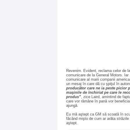
Revenim. Evident, reclama celor de la
comunicare de la General Motors. Iar p
comunicare al marii companii america
un mesaj în care dă cu şpiţul în auton
producător care ne ia peste picior p
maşinile de închiriat pe care le rec
produs”
, zice Laird, amintind de faptu
care vor rămâne în pană vor beneficia
ajungă.
Eu mă aştept ca GM să scoată în scurt
făcând mişto de cum ar arăta străzile ş
aştept.