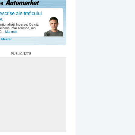
escrise ale traficului
sc
ţionalităţii Inverse: Cu cât
i nouă, mai scumpă, mai
ă...
Mai mult
a Mester
PUBLICITATE