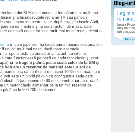
de reclame din SUA duce uneori la înţepături mai mult sau
Legile n
 clasice şi arhicunoscutele reclame TV sau panouri
române
es sau Lexus iau peste picior, după caz, produsele Audi,
Legea Propor
re să se fi extins şi la constructorii de masă, care
maşina e ma
citate agresivă aduce cu sine mult mai multe reacţii decât o
tehnologizat
Mirce
clamă
în care japonezii îşi laudă prima maşină electrică din
r fi un loc mult mai nasol dacă toate aparatele
. Iar spotul este cu adevărat amuzant, cu diferite
ele care funcţionează pe bază de carburant clasic şi scot
capă” şi le trage o palmă peste ceafă celor de la GM şi
că Volt are un rezervor de benzină este un soi de
ă reamintesc că Leaf este o maşină 100% electrică, cu o
 Volt este un hibrid plug-in cu configuraţie serie care
 electrică (autonomie de 80 de kilometri), iar apoi, dacă
ne un motor clasic alimentat de la un mic rezervor pe
 până pe la 600-700 de kilometri.