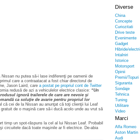
Diverse
China
Concepte
Curiozitati
Drive teste
Evenimente
Gadget
Hibride/electr
Intalniri
Istorice
Motorsport
Opinii
 Nissan nu putea să-i lase indiferenţi pe oamenii de
Premii/Topuri
rimul care a contraatacat a fost chiar directorul de
Siguranta
ne, Jason Laird, care
a postat pe propriul cont de Twitter
Sondaje
omia redusă de azi a vehiculelor electrice clasice:
“Un
Tehnica
rodusul ignoră trailerele de care are nevoie şi
omandă ca soluţie de avarie pentru propriul lor
Tuning
l că cei de la Nissan au anunţat că toţi clienţii lui Leaf
Utilitare
 gratuit de o maşină care să-i ducă acolo unde au vrut să
Video
Marci
 timp un spot-răspuns la cel al lui Nissan Leaf. Probabil
Alfa Romeo
i circuitele dacă toate maşinile ar fi electrice. De-abia
Aston Martin
Audi