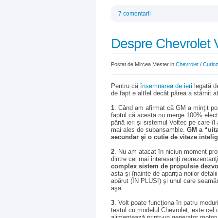
7 comentarii
Despre Chevrolet V
Postat de Mircea Mester in
Chevrolet
/
Curiozi
Pentru că
însemnarea de ieri
legată d
de fapt e altfel decât părea a stârnit a
1
. Când am afirmat că GM a minţit pop
faptul că acesta nu merge 100% electri
până ieri şi sistemul Voltec pe care îl
mai ales de subansamble.
GM a “uita
secundar şi o cutie de viteze inteli
2
. Nu am atacat în niciun moment pro
dintre cei mai interesanţi reprezentanţi
complex sistem de propulsie dezvol
asta şi înainte de apariţia noilor detal
apărut (ÎN PLUS!) şi unul care seamăn
aşa.
3
. Volt poate funcţiona în patru moduri 
testul cu modelul Chevrolet, este cel d
alimentează printr-un generator motorul