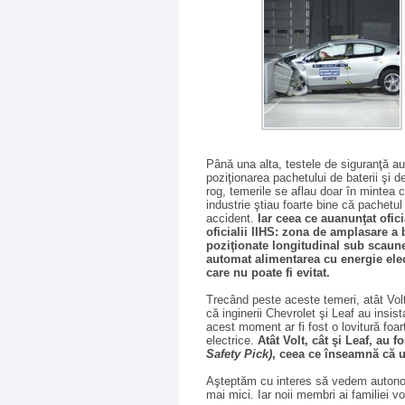
Până una alta, testele de siguranţă au
poziţionarea pachetului de baterii şi
rog, temerile se aflau doar în mintea 
industrie ştiau foarte bine că pachetul
accident.
Iar ceea ce auanunţat ofici
oficialii IIHS: zona de amplasare a 
poziţionate longitudinal sub scaune,
automat alimentarea cu energie ele
care nu poate fi evitat.
Trecând peste aceste temeri, atât Volt
că inginerii Chevrolet şi Leaf au insis
acest moment ar fi fost o lovitură foar
electrice.
Atât Volt, cât şi Leaf, au 
Safety Pick)
, ceea ce înseamnă că u
Aşteptăm cu interes să vedem autonom
mai mici. Iar noii membri ai familiei 