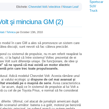
Sportscar
SUV
Etichete:
Chevrolet Volt
/
electrice
/
Nissan Leaf
Truck
olt şi minciuna GM (2)
tati
/
Tehnica
pe October 13th, 2010
e modul în care GM a ales să promoveze un sistem care
tâtea discuţii, sunt nevoit să fac câteva precizări.
orul cu sistemul de propulsie, nu m-am referit neapărat la
c, ci la faptul că între sistemul Voltec prezentat de ei
 are Volt sunt diferenţe uriaşe. De funcţionare, de idee şi
t” să ne spună că mai există un motor electric
gentă prin care trec toate propulsoarele.
dusul. Adică modelul Chevrolet Volt. Acesta rămâne unul
 ai valului ecologic şi
dispune de cel mai avansat şi
tat vreodată pe o maşină de serie
. Avea caracteristica
ii. Iar acum, după ce în sistemul de propulsie al lui Volt a
ă cu cel de pe Toyota Prius, e normal să fie considerat
diferite. Ultimul, cel atacat de jurnaliştii americani după
in scenariul următor: bateria s-a golit, motorul pe benzină
 electric principal, iar şoferul apasă cu putere pedala