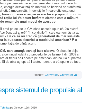
rul pe benzină trece prin generatorul motorului electric
tic, energia dezvoltată de motorul pe benzină se tranformă
cinetică (mecanică). În condiţiile în care eficienţa unui
%,
transformarea energiei în electrică şi apoi din nou în
ă roţile lui Volt sunt învârtite electric este o măsură
ă de renumele unui model de acest tip
.
 îi cred pe cei de la GM când aceştia spun că
“nu există
 pe benzină şi roţi”
, în condiţiile în care oamenii ăştia au
 acum?
De ce să nu cred că generatorul de mai sus este
ta la pudoarea electrică a modelului american?
E o
argumentaţia de până acum.
 GM, care anunţă ceva şi face altceva.
O discuţie deja
, a continuat odată cu procedurile de faliment din 2009 şi
re ar trebui să-i scoată pe americani din nou la suprafaţă.
. Şi de-abia aştept să-l testez, pentru a vă spune ce face,
Etichete:
Chevrolet
/
Chevrolet Volt
espre sistemul de propulsie al
/
Tehnica
pe October 12th, 2010