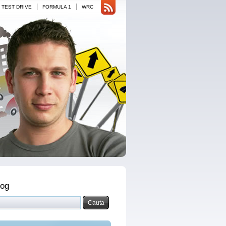
|
|
TEST DRIVE
FORMULA 1
WRC
log