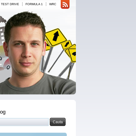
|
|
TEST DRIVE
FORMULA 1
WRC
log