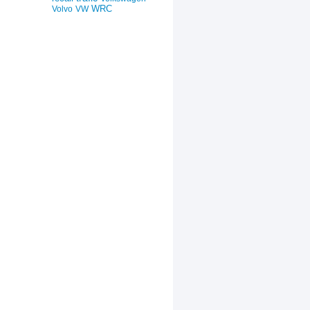
WRC
Volvo
VW