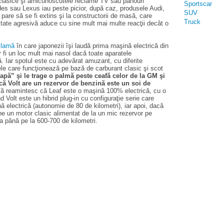
 clasice şi arhicunoscutele reclame TV sau panouri
Sportscar
es sau Lexus iau peste picior, după caz, produsele Audi,
SUV
re să se fi extins şi la constructorii de masă, care
Truck
citate agresivă aduce cu sine mult mai multe reacţii decât o
clamă
în care japonezii îşi laudă prima maşină electrică din
r fi un loc mult mai nasol dacă toate aparatele
. Iar spotul este cu adevărat amuzant, cu diferite
ele care funcţionează pe bază de carburant clasic şi scot
capă” şi le trage o palmă peste ceafă celor de la GM şi
că Volt are un rezervor de benzină este un soi de
ă reamintesc că Leaf este o maşină 100% electrică, cu o
 Volt este un hibrid plug-in cu configuraţie serie care
 electrică (autonomie de 80 de kilometri), iar apoi, dacă
ne un motor clasic alimentat de la un mic rezervor pe
 până pe la 600-700 de kilometri.