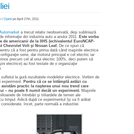
iei
n
/
Opinii
pe April 27th, 2011
l Automarket
a trecut relativ neobservată, deşi subliniază
de informaţie din industria auto a anului 2011.
Este vorba
ate de americanii de la IIHS (echivalentul EuroNCAP-
ost Chevrolet Volt şi Nissan Leaf.
De ce spun că
 pentru că a fost pentru prima dată când maşinile electrice
onfiguraţie serie, dar motorul principal e cel electric iar
uminos precum cel al unui electric 100%, deci putem să
i electrice) au fost testate de o organizaţie
ă.
sufletul la gură rezultatele modelelor electrice. Vorbim de
ui experiment.
Pentru că ce se întâmplă astăzi cu
 asistăm practic la naşterea unui nou trend care
ui – nu poate fi numit decât un experiment.
Maşinile
ioanele de întrebări şi triliardele de temeri ale
u timpul. Adică după ce experimentul îşi va fi arătat
fi considerate, încet, parte normală a industriei.