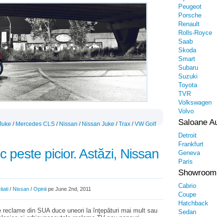
Peugeot
Porsche
Renault
Rolls-Royce
Saab
Skoda
Smart
Subaru
Suzuki
Toyota
TVR
Volkswagen
Volvo
Saloane A
Juke
/
Mercedes CLS
/
Nissan
/
Nissan Juke
/
Trax
/
VW Golf
Detroit
Frankfurt
 peste picior. Astăzi, Nissan
Geneva
Paris
Showroom
Cabrio
tati
/
Nissan
/
Opinii
pe June 2nd, 2011
Coupe
Hatchback
de reclame din SUA duce uneori la înţepături mai mult sau
Sedan