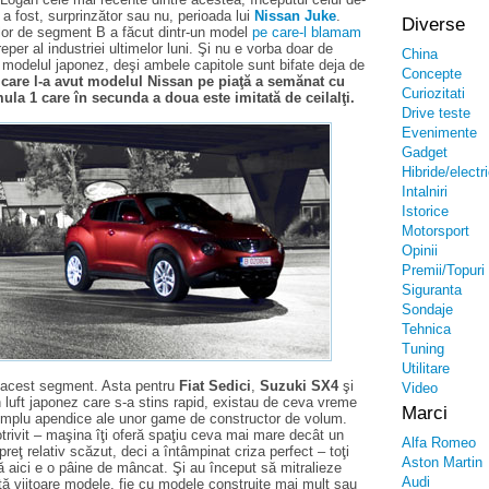
a a fost, surprinzător sau nu, perioada lui
Nissan Juke
.
Diverse
or de segment B a făcut dintr-un model
pe care-l blamam
eper al industriei ultimelor luni. Şi nu e vorba doar de
China
e modelul japonez, deşi ambele capitole sunt bifate deja de
Concepte
 care l-a avut modelul Nissan pe piaţă a semănat cu
Curiozitati
mula 1 care în secunda a doua este imitată de ceilalţi.
Drive teste
Evenimente
Gadget
Hibride/electr
Intalniri
Istorice
Motorsport
Opinii
Premii/Topuri
Siguranta
Sondaje
Tehnica
Tuning
Utilitare
 acest segment. Asta pentru
Fiat Sedici
,
Suzuki SX4
şi
Video
n luft japonez care s-a stins rapid, existau de ceva vreme
Marci
simplu apendice ale unor game de constructor de volum.
rivit – maşina îţi oferă spaţiu ceva mai mare decât un
Alfa Romeo
ţ relativ scăzut, deci a întâmpinat criza perfect – toţi
Aston Martin
că aici e o pâine de mâncat. Şi au început să mitralieze
Audi
ţă viitoare modele, fie cu modele construite mai mult sau