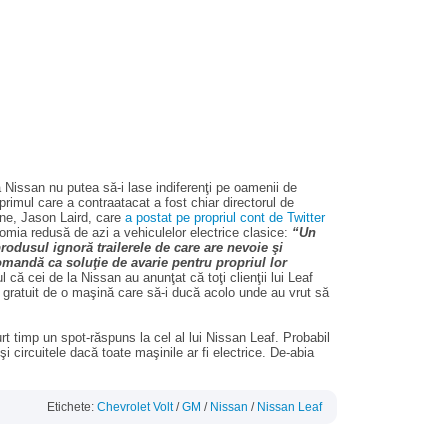
 Nissan nu putea să-i lase indiferenţi pe oamenii de
rimul care a contraatacat a fost chiar directorul de
ne, Jason Laird, care
a postat pe propriul cont de Twitter
omia redusă de azi a vehiculelor electrice clasice:
“Un
rodusul ignoră trailerele de care are nevoie şi
omandă ca soluţie de avarie pentru propriul lor
l că cei de la Nissan au anunţat că toţi clienţii lui Leaf
 gratuit de o maşină care să-i ducă acolo unde au vrut să
 timp un spot-răspuns la cel al lui Nissan Leaf. Probabil
i circuitele dacă toate maşinile ar fi electrice. De-abia
Etichete:
Chevrolet Volt
/
GM
/
Nissan
/
Nissan Leaf