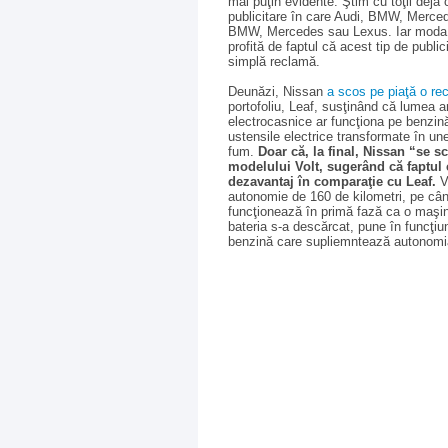
mai puţin evidente. Ştim cu toţii deja
publicitare în care Audi, BMW, Merced
BMW, Mercedes sau Lexus. Iar moda pa
profită de faptul că acest tip de publi
simplă reclamă.
Deunăzi, Nissan
a scos pe piaţă o re
portofoliu, Leaf, susţinând că lumea a
electrocasnice ar funcţiona pe benzină
ustensile electrice transformate în un
fum.
Doar că, la final, Nissan “se s
modelului Volt, sugerând că faptul 
dezavantaj în comparaţie cu Leaf.
V
autonomie de 160 de kilometri, pe când
funcţionează în primă fază ca o maşină
bateria s-a descărcat, pune în funcţiu
benzină care supliemntează autonomia