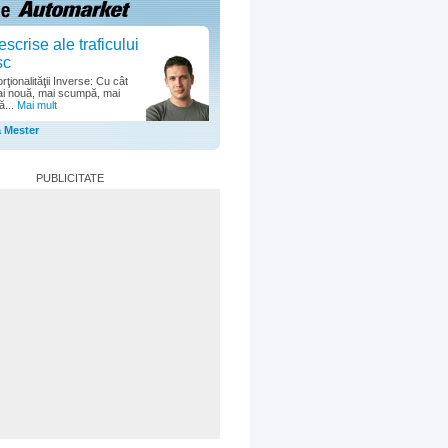
escrise ale traficului
sc
ţionalităţii Inverse: Cu cât
i nouă, mai scumpă, mai
ă...
Mai mult
a Mester
PUBLICITATE