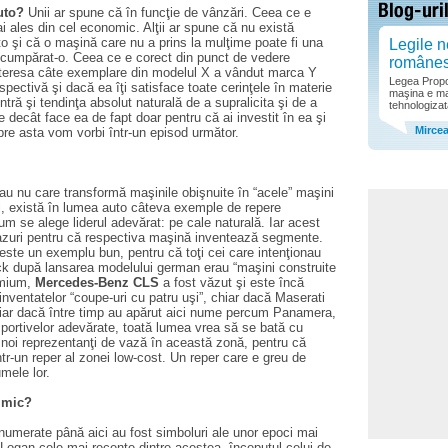
auto?
Unii ar spune că în funcţie de vânzări. Ceea ce e
 ales din cel economic. Alţii ar spune că nu există
 şi că o maşină care nu a prins la mulţime poate fi una
Legile n
u cumpărat-o. Ceea ce e corect din punct de vedere
române
interesa câte exemplare din modelul X a vândut marca Y
Legea Propor
pectivă şi dacă ea îţi satisface toate cerinţele în materie
maşina e ma
ntră şi tendinţa absolut naturală de a supralicita şi de a
tehnologizat
 decât face ea de fapt doar pentru că ai investit în ea şi
Mirce
pre asta vom vorbi într-un episod următor.
au nu care transformă maşinile obişnuite în “acele” maşini
lţi, există în lumea auto câteva exemple de repere
m se alege liderul adevărat: pe cale naturală. Iar acest
cazuri pentru că respectiva maşină inventează segmente.
este un exemplu bun, pentru că toţi cei care intenţionau
ck după lansarea modelului german erau “maşini construite
remium,
Mercedes-Benz CLS
a fost văzut şi este încă
inventatelor “coupe-uri cu patru uşi”, chiar dacă Maserati
chiar dacă între timp au apărut aici nume percum Panamera,
ortivelor adevărate, toată lumea vrea să se bată cu
 noi reprezentanţi de vază în această zonă, pentru că
tr-un reper al zonei low-cost. Un reper care e greu de
umele lor.
 mic?
numerate până aici au fost simboluri ale unor epoci mai
Logan cele mai recente dintre acestea, începutul celui de-