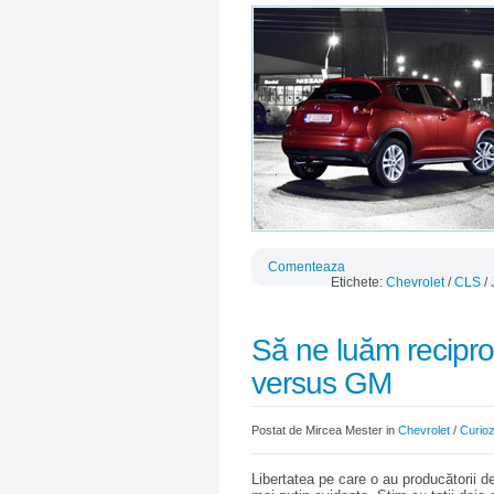
Comenteaza
Etichete:
Chevrolet
/
CLS
/
Să ne luăm reciproc
versus GM
Postat de Mircea Mester in
Chevrolet
/
Curiozi
Libertatea pe care o au producătorii 