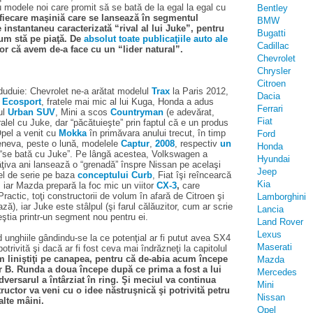
u modele noi care promit să se bată de la egal la egal cu
Bentley
 fiecare maşiniă care se lansează în segmentul
BMW
instantaneu caracterizată “rival al lui Juke”, pentru
Bugatti
cum stă pe piaţă. De
absolut toate publicaţiile auto ale
Cadillac
tor că avem de-a face cu un “lider natural”.
Chevrolet
Chrysler
Citroen
 duduie: Chevrolet ne-a arătat modelul
Trax
la Paris 2012,
Dacia
a
Ecosport
, fratele mai mic al lui Kuga, Honda a adus
Ferrari
ul
Urban SUV
, Mini a scos
Countryman
(e adevărat,
Fiat
alel cu Juke, dar “păcătuieşte” prin faptul că e un produs
Opel a venit cu
Mokka
în primăvara anului trecut, în timp
Ford
eneva, peste o lună, modelele
Captur
,
2008
, respectiv
un
Honda
ă “se bată cu Juke”. Pe lângă acestea, Volkswagen a
Hyundai
ţiva ani lansează o “grenadă” înspre Nissan pe acelaşi
Jeep
l de serie pe baza
conceptului Curb
, Fiat îşi reîncearcă
Kia
 iar Mazda prepară la foc mic un viitor
CX-3
,
care
actic, toţi constructorii de volum în afară de Citroen şi
Lamborghini
ză), iar Juke este stâlpul (şi farul călăuzitor, cum ar scrie
Lancia
ştia printr-un segment nou pentru ei.
Land Rover
Lexus
od unghiile gândindu-se la ce potenţial ar fi putut avea SX4
Maserati
otrivită şi dacă ar fi fost ceva mai îndrăzneţi la capitolul
m liniştiţi pe canapea, pentru că de-abia acum începe
Mazda
r B.
Runda a doua începe după ce prima a fost a lui
Mercedes
dversarul a întârziat în ring. Şi meciul va continua
Mini
ructor va veni cu o idee năstruşnică şi potrivită petru
Nissan
alte mâini.
Opel