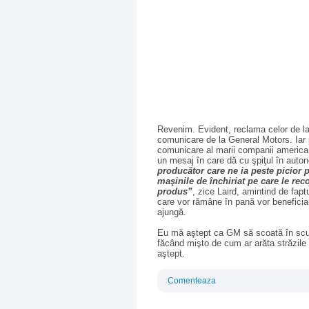
Revenim. Evident, reclama celor de la
comunicare de la General Motors. Iar p
comunicare al marii companii america
un mesaj în care dă cu şpiţul în auton
producător care ne ia peste picior p
maşinile de închiriat pe care le rec
produs”
, zice Laird, amintind de faptu
care vor rămâne în pană vor beneficia
ajungă.
Eu mă aştept ca GM să scoată în scurt
făcând mişto de cum ar arăta străzile ş
aştept.
Comenteaza