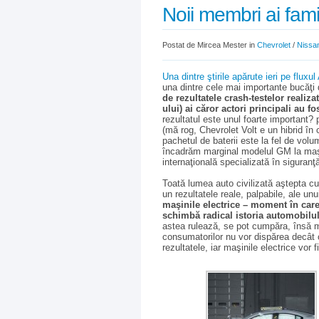
Noii membri ai famil
Postat de Mircea Mester in
Chevrolet
/
Nissa
Una dintre ştirile apărute ieri pe fluxu
una dintre cele mai importante bucăţi 
de rezultatele crash-testelor realiz
ului) ai căror actori principali au f
rezultatul este unul foarte important?
(mă rog, Chevrolet Volt e un hibrid în c
pachetul de baterii este la fel de vol
încadrăm marginal modelul GM la maşin
internaţională specializată în siguranţ
Toată lumea auto civilizată aştepta cu 
un rezultatele reale, palpabile, ale un
maşinile electrice – moment în care
schimbă radical istoria automobilul
astea rulează, se pot cumpăra, însă mil
consumatorilor nu vor dispărea decât c
rezultatele, iar maşinile electrice vor 