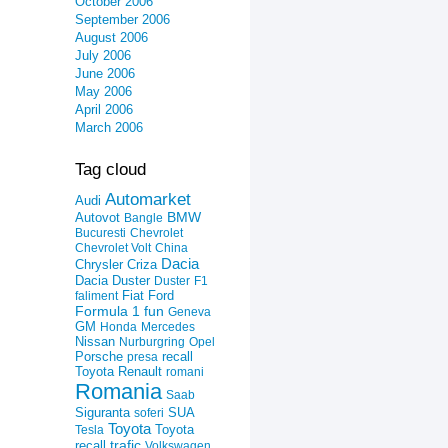
October 2006
September 2006
August 2006
July 2006
June 2006
May 2006
April 2006
March 2006
Tag cloud
Automarket
Audi
Autovot
BMW
Bangle
Bucuresti
Chevrolet
Chevrolet Volt
China
Dacia
Criza
Chrysler
Dacia Duster
Duster
F1
Fiat
Ford
faliment
Formula 1
fun
Geneva
GM
Honda
Mercedes
Nissan
Nurburgring
Opel
recall
Porsche
presa
Toyota
Renault
romani
Romania
Saab
Siguranta
SUA
soferi
Toyota
Toyota
Tesla
trafic
recall
Volkswagen