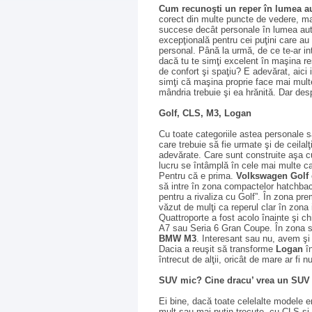
Cum recunoşti un reper în lumea 
corect din multe puncte de vedere, mai
succese decât personale în lumea auto
excepţională pentru cei puţini care a
personal. Până la urmă, de ce te-ar 
dacă tu te simţi excelent în maşina res
de confort şi spaţiu? E adevărat, aici i
simţi că maşina proprie face mai multe
mândria trebuie şi ea hrănită. Dar des
Golf, CLS, M3, Logan
Cu toate categoriile astea personale s
care trebuie să fie urmate şi de ceila
adevărate. Care sunt construite aşa cu
lucru se întâmplă în cele mai multe 
Pentru că e prima.
Volkswagen Golf
să intre în zona compactelor hatchba
pentru a rivaliza cu Golf”. În zona p
văzut de mulţi ca reperul clar în zona 
Quattroporte a fost acolo înainte şi 
A7 sau Seria 6 Gran Coupe. În zona sp
BMW M3
. Interesant sau nu, avem şi
Dacia a reuşit să transforme
Logan
în
întrecut de alţii, oricât de mare ar fi n
SUV mic? Cine dracu’ vrea un SUV
Ei bine, dacă toate celelalte modele e
mult sau mai puţin trecute, cu CLS şi 