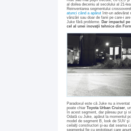
al doilea deceniu al secolului al 21-le
Reinventarea segmentului crossoverel
atunci când a apărut
într-un adevărat r
vânzări sau doar de fanii pe care-i ar
Juke fără probleme.
Dar impactul pe
cel al unei inovaţii tehnice din For
Paradoxul este că Juke nu a inventat
poate chiar
Toyota Urban Cruiser
, u
în acest segment, dar păreau pur şi 
Odată cu Juke, apărut la momentul pot
model de segment B, look de SUV şi pre
ceilalţi constructori şi-au dat seama 
segmentul fie cu prototipuri care anun