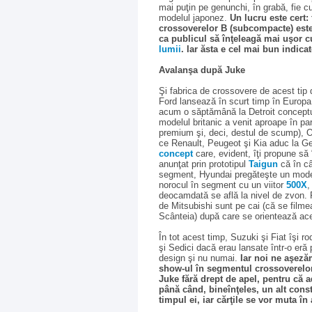
mai puţin pe genunchi, în grabă, fie c
modelul japonez.
Un lucru este cert:
crossoverelor B (subcompacte) este 
ca publicul să înţeleagă mai uşor 
lumii
. Iar ăsta e cel mai bun indica
Avalanşa după Juke
Şi fabrica de crossovere de acest tip
Ford lansează în scurt timp în Europ
acum o săptămână la Detroit concept
modelul britanic a venit aproape în par
premium şi, deci, destul de scump), 
ce Renault, Peugeot şi Kia aduc la G
concept
care, evident, îţi propune s
anunţat prin prototipul
Taigun
că în câ
segment, Hyundai pregăteşte un mode
norocul în segment cu un viitor
500X
,
deocamdată se află la nivel de zvon. Pr
de Mitsubishi sunt pe cai (că se filmea
Scânteia) după care se orientează ace
În tot acest timp, Suzuki şi Fiat îşi r
şi Sedici dacă erau lansate într-o eră p
design şi nu numai.
Iar noi ne aşeză
show-ul în segmentul crossoverelo
Juke fără drept de apel, pentru că a
până când, bineînţeles, un alt const
timpul ei, iar cărţile se vor muta în 