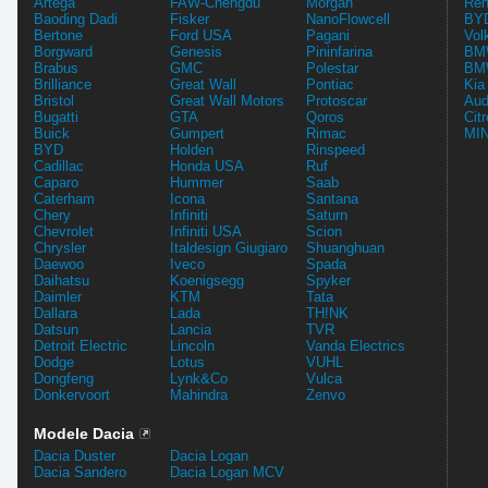
Artega
FAW-Chengdu
Morgan
Ren
Baoding Dadi
Fisker
NanoFlowcell
BYD
Bertone
Ford USA
Pagani
Vol
Borgward
Genesis
Pininfarina
BMW
Brabus
GMC
Polestar
BMW
Brilliance
Great Wall
Pontiac
Kia
Bristol
Great Wall Motors
Protoscar
Aud
Bugatti
GTA
Qoros
Cit
Buick
Gumpert
Rimac
MIN
BYD
Holden
Rinspeed
Cadillac
Honda USA
Ruf
Caparo
Hummer
Saab
Caterham
Icona
Santana
Chery
Infiniti
Saturn
Chevrolet
Infiniti USA
Scion
Chrysler
Italdesign Giugiaro
Shuanghuan
Daewoo
Iveco
Spada
Daihatsu
Koenigsegg
Spyker
Daimler
KTM
Tata
Dallara
Lada
TH!NK
Datsun
Lancia
TVR
Detroit Electric
Lincoln
Vanda Electrics
Dodge
Lotus
VUHL
Dongfeng
Lynk&Co
Vulca
Donkervoort
Mahindra
Zenvo
Modele Dacia
Dacia Duster
Dacia Logan
Dacia Sandero
Dacia Logan MCV