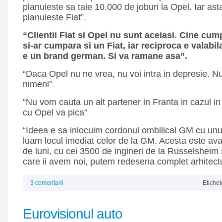
planuieste sa taie 10.000 de joburi la Opel. Iar as
planuieste Fiat”.
“Clientii Fiat si Opel nu sunt aceiasi. Cine cu
si-ar cumpara si un Fiat, iar reciproca e valabil
e un brand german. Si va ramane asa”.
“Daca Opel nu ne vrea, nu voi intra in depresie. N
nimeni”
“Nu vom cauta un alt partener in Franta in cazul i
cu Opel va pica”
“Ideea e sa inlocuim cordonul ombilical GM cu unu
luam locul imediat celor de la GM. Acesta este avan
de luni, cu cei 3500 de ingineri de la Russelsheim
care ii avem noi, putem redesena complet arhitect
3 comentarii
Etichet
Eurovisionul auto