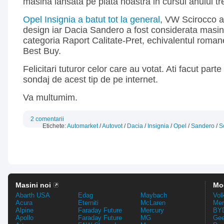
masina lansata pe piata noastra in cursul anului tr
Opel Insignia a batut tot la general
, VW Scirocco a 
design iar Dacia Sandero a fost considerata masin
categoria Raport Calitate-Pret, echivalentul romane
Best Buy.
Felicitari tuturor celor care au votat. Ati facut part
sondaj de acest tip de pe internet.
Va multumim.
2 comentarii
Etichete:
Automarket
/
Autovot
/
Dacia
/
Insignia
/
Opel
/
Sandero
/
S
Masini noi
Mo
Abarth USA
Edag
Maybach
Vol
Acura
Eterniti
McLaren
Mer
Alpine
Faraday Future
Mercury
BYD
Apollo
Faraday Future
MG
Gee