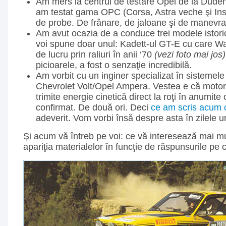
Am mers la centrul de testare Opel de la Dude
am testat gama OPC (Corsa, Astra veche şi Insig
de probe. De frânare, de jaloane şi de manevrabi
Am avut ocazia de a conduce trei modele istori
voi spune doar unul: Kadett-ul GT-E cu care Wal
de lucru prin raliuri în anii ‘70
(vezi foto mai jos)
picioarele, a fost o senzaţie incredibilă.
Am vorbit cu un inginer specializat în sistemele 
Chevrolet Volt/Opel Ampera. Vestea e că motor
trimite energie cinetică direct la roţi în anumite 
confirmat. De două ori. Deci
ce am scris acum c
adeverit. Vom vorbi însă despre asta în zilele 
Şi acum vă întreb pe voi: ce vă interesează mai mul
apariţia materialelor în funcţie de răspunsurile pe c