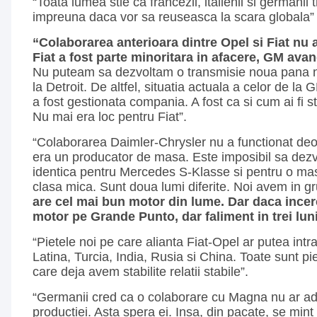
“Toata lumea stie ca francezii, italienii si germanii
impreuna daca vor sa reuseasca la scara globala”
“Colaborarea anterioara dintre Opel si Fiat nu 
Fiat a fost parte minoritara in afacere, GM ava
Nu puteam sa dezvoltam o transmisie noua pana
la Detroit. De altfel, situatia actuala a celor de la
a fost gestionata compania. A fost ca si cum ai fi st
Nu mai era loc pentru Fiat”.
“Colaborarea Daimler-Chrysler nu a functionat de
era un producator de masa. Este imposibil sa dezv
identica pentru Mercedes S-Klasse si pentru o m
clasa mica. Sunt doua lumi diferite. Noi avem in gr
are cel mai bun motor din lume. Dar daca incer
motor pe Grande Punto, dar faliment in trei luni
“Pietele noi pe care alianta Fiat-Opel ar putea int
Latina, Turcia, India, Rusia si China. Toate sunt pi
care deja avem stabilite relatii stabile”.
“Germanii cred ca o colaborare cu Magna nu ar ad
productiei. Asta spera ei. Insa, din pacate, se min