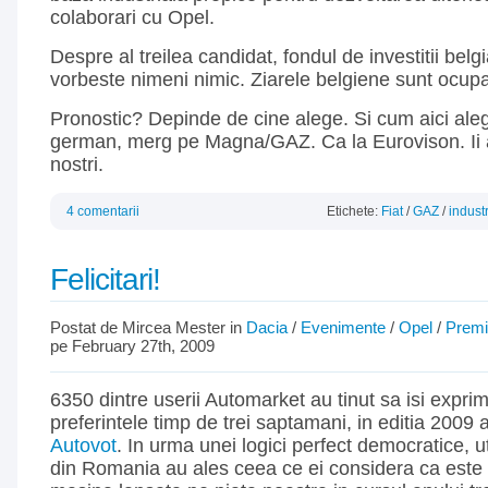
colaborari cu Opel.
Despre al treilea candidat, fondul de investitii bel
vorbeste nimeni nimic. Ziarele belgiene sunt ocupa
Pronostic? Depinde de cine alege. Si cum aici ale
german, merg pe Magna/GAZ. Ca la Eurovison. Ii 
nostri.
4 comentarii
Etichete:
Fiat
/
GAZ
/
indust
Felicitari!
Postat de Mircea Mester in
Dacia
/
Evenimente
/
Opel
/
Premi
pe February 27th, 2009
6350 dintre userii Automarket au tinut sa isi exprim
preferintele timp de trei saptamani, in editia 2009 
Autovot
. In urma unei logici perfect democratice, uti
din Romania au ales ceea ce ei considera ca este