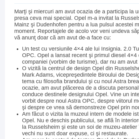
Marţi şi miercuri am avut ocazia de a participa la
presa ceva mai special. Opel m-a invitat la Russel
Mainz şi Dudenhofen pentru a lua pulsul acestei m
moment. Reportajele de acolo vor veni undeva săp
vă anunţ doar că am avut de-a face cu:
Un test cu versiunile 4×4 ale lui Insignia. 2.0 T
OPC. Opel a lansat recent şi primul diesel 4×4 d
companiei (vorbim de turisme), dar nu am avut o
O vizită la centrul de design Opel din Russels
Mark Adams, vicepreşedintele Biroului de Desig
tema cu filosofia brandului şi cu noul Astra br
ocazie, am avut plăcerea de a discuta persona
conduce destinele designului Opel. Vine un int
vorbit despre noul Astra OPC, despre viitorul 
şi despre ce vrea să demonstreze Opel prin nou
Am făcut o vizita la muzeul intern de modele isto
Opel. Nu e deschis publicului, se află în interio
la Russelsheim şi este un soi de muzeu-atelier
vechi nu sunt doar expuse, ci şi restaurate.