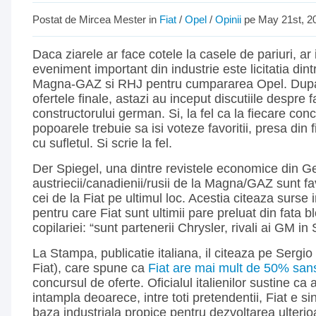
Postat de Mircea Mester in
Fiat
/
Opel
/
Opinii
pe May 21st, 2
Daca ziarele ar face cotele la casele de pariuri, ar 
eveniment important din industrie este licitatia dint
Magna-GAZ si RHJ pentru cumpararea Opel. Dupa 
ofertele finale, astazi au inceput discutiile despre f
constructorului german. Si, la fel ca la fiecare con
popoarele trebuie sa isi voteze favoritii, presa din 
cu sufletul. Si scrie la fel.
Der Spiegel, una dintre revistele economice din 
austriecii/canadienii/rusii de la Magna/GAZ sunt fav
cei de la Fiat pe ultimul loc. Acestia citeaza surse
pentru care Fiat sunt ultimii pare preluat din fata bl
copilariei: “sunt partenerii Chrysler, rivali ai GM in
La Stampa, publicatie italiana, il citeaza pe Sergi
Fiat), care spune ca
Fiat are mai mult de 50% san
concursul de oferte. Oficialul italienilor sustine ca 
intampla deoarece, intre toti pretendentii, Fiat e si
baza industriala propice pentru dezvoltarea ulterio