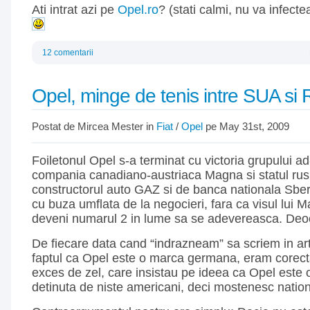
Ati intrat azi pe
Opel.ro
? (stati calmi, nu va infect
12 comentarii
Opel, minge de tenis intre SUA si 
Postat de Mircea Mester in
Fiat
/
Opel
pe May 31st, 2009
Foiletonul Opel s-a terminat cu victoria grupului a
compania canadiano-austriaca Magna si statul rus
constructorul auto GAZ si de banca nationala Sber
cu buza umflata de la negocieri, fara ca visul lui 
deveni numarul 2 in lume sa se adevereasca. De
De fiecare data cand “indrazneam” sa scriem in ar
faptul ca Opel este o marca germana, eram corectat
exces de zel, care insistau pe ideea ca Opel este
detinuta de niste americani, deci mostenesc nation