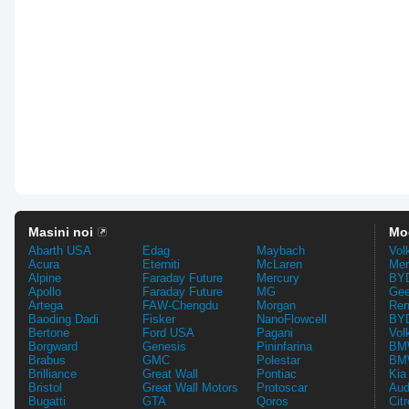
Masini noi
Mo
Abarth USA
Edag
Maybach
Vol
Acura
Eterniti
McLaren
Mer
Alpine
Faraday Future
Mercury
BYD
Apollo
Faraday Future
MG
Gee
Artega
FAW-Chengdu
Morgan
Ren
Baoding Dadi
Fisker
NanoFlowcell
BYD
Bertone
Ford USA
Pagani
Vol
Borgward
Genesis
Pininfarina
BMW
Brabus
GMC
Polestar
BMW
Brilliance
Great Wall
Pontiac
Kia
Bristol
Great Wall Motors
Protoscar
Aud
Bugatti
GTA
Qoros
Cit