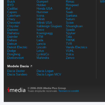
Buick
Gumpert
Rimac
MIN
BYD
Holden
Rinspeed
Cadillac
Honda USA
Ruf
Caparo
Hummer
Saab
Caterham
Icona
Santana
Chery
Infiniti
Saturn
Chevrolet
Infiniti USA
Scion
Chrysler
Italdesign Giugiaro
Shuanghuan
Daewoo
Iveco
Spada
Daihatsu
Koenigsegg
Spyker
Daimler
KTM
Tata
Dallara
Lada
TH!NK
Datsun
Lancia
TVR
Detroit Electric
Lincoln
Vanda Electrics
Dodge
Lotus
VUHL
Dongfeng
Lynk&Co
Vulca
Donkervoort
Mahindra
Zenvo
Modele Dacia
Dacia Duster
Dacia Logan
Dacia Sandero
Dacia Logan MCV
© 2006-2026 iMedia Plus Group
.
Toate drepturile rezervate.
Termeni si conditii