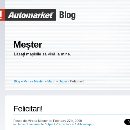
Meşter
Lăsaţi maşinile să vină la mine.
Blog
»
Mircea Mester
»
Marci
»
Dacia
»
Felicitari!
Felicitari!
Postat de Mircea Mester pe February 27th, 2009
in
Dacia
/
Evenimente
/
Opel
/
Premii/Topuri
/
Volkswagen