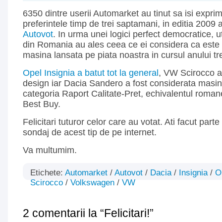
6350 dintre userii Automarket au tinut sa isi exprim
preferintele timp de trei saptamani, in editia 2009 
Autovot
. In urma unei logici perfect democratice, uti
din Romania au ales ceea ce ei considera ca este
masina lansata pe piata noastra in cursul anului tr
Opel Insignia a batut tot la general
, VW Scirocco a 
design iar Dacia Sandero a fost considerata masin
categoria Raport Calitate-Pret, echivalentul romane
Best Buy.
Felicitari tuturor celor care au votat. Ati facut part
sondaj de acest tip de pe internet.
Va multumim.
Etichete:
Automarket
/
Autovot
/
Dacia
/
Insignia
/
O
Scirocco
/
Volkswagen
/
VW
2 comentarii la “Felicitari!”