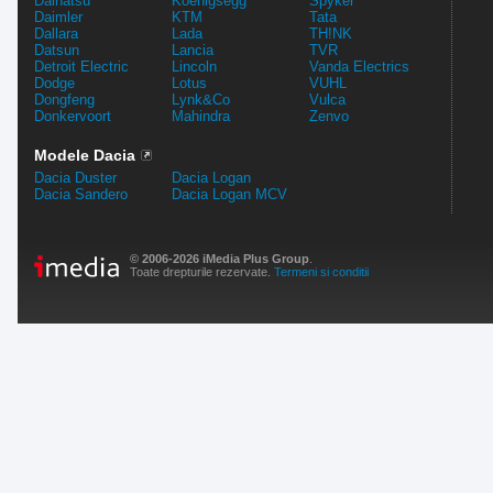
Daihatsu
Koenigsegg
Spyker
Daimler
KTM
Tata
Dallara
Lada
TH!NK
Datsun
Lancia
TVR
Detroit Electric
Lincoln
Vanda Electrics
Dodge
Lotus
VUHL
Dongfeng
Lynk&Co
Vulca
Donkervoort
Mahindra
Zenvo
Modele Dacia
Dacia Duster
Dacia Logan
Dacia Sandero
Dacia Logan MCV
© 2006-2026 iMedia Plus Group
.
Toate drepturile rezervate.
Termeni si conditii