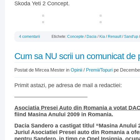
Skoda Yeti 2 Concept.
4 comentarii
Etichete:
Concepte
/
Dacia
/
Kia
/
Renault
/
Sand'up
Cum sa NU scrii un comunicat de 
Postat de Mircea Mester in
Opinii
/
Premii/Topuri
pe December
Primit astazi, pe adresa de mail a redactiei:
—————————————
Asociatia Presei Auto din Romania a votat 
fiind Masina Anului 2009 in Romania.
Dacia Sandero a castigat titlul “Masina Anului
Juriul Asociatiei Presei auto din Romania a ofe
pentru Sandero, in timp ce Opel Insignia, ocupa