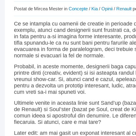
Postat de Mircea Mester in
Concepte
/
Kia
/
Opinii
/
Renault
pe
Ce se intampla cu oamenii de creatie in perioade d
exemplu, atunci cand designerii sunt frustrati ca, d
in fata pentru a-si imagina forme interesante, prod
tifla spunandu-le ca nu sunt bani pentru farurile al
evacuarea in forma de paralelogram, deci trebuie 
normale si evacuari la fel de normale.
Probabil, in aceste momente, designerii baga capul
printre dinti (creativ, evident) si isi asteapta randu
vreunui show-car. Si, atunci cand e cazul, apeleaza
pentru a dezvolta un prototip interesant, ludic, atra
cum vreti sa-i mai spuneti voi.
Ultimele venite in aceasta linie sunt Sand’up (baz
de Renault) si Soul’ster (bazat pe Soul, creat de Ki
comun ideea si apostroful din denumire. Le diferen
fiecaruia. Si atunci, care e mai tare?
Later edit: am mai gasit un exponat interesant al cu