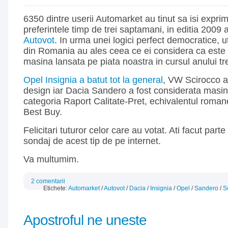
6350 dintre userii Automarket au tinut sa isi exprim
preferintele timp de trei saptamani, in editia 2009 
Autovot
. In urma unei logici perfect democratice, uti
din Romania au ales ceea ce ei considera ca este
masina lansata pe piata noastra in cursul anului tr
Opel Insignia a batut tot la general
, VW Scirocco a 
design iar Dacia Sandero a fost considerata masin
categoria Raport Calitate-Pret, echivalentul romane
Best Buy.
Felicitari tuturor celor care au votat. Ati facut part
sondaj de acest tip de pe internet.
Va multumim.
2 comentarii
Etichete:
Automarket
/
Autovot
/
Dacia
/
Insignia
/
Opel
/
Sandero
/
S
Apostroful ne uneste