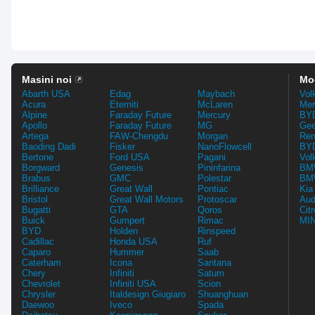
Masini noi
Mo
Abarth USA
Edag
Maybach
Vol
Acura
Eterniti
McLaren
Mer
Alpine
Faraday Future
Mercury
BYD
Apollo
Faraday Future
MG
Gee
Artega
FAW-Chengdu
Morgan
Ren
Baoding Dadi
Fisker
NanoFlowcell
BYD
Bertone
Ford USA
Pagani
Vol
Borgward
Genesis
Pininfarina
BMW
Brabus
GMC
Polestar
BMW
Brilliance
Great Wall
Pontiac
Kia
Bristol
Great Wall Motors
Protoscar
Aud
Bugatti
GTA
Qoros
Cit
Buick
Gumpert
Rimac
MIN
BYD
Holden
Rinspeed
Cadillac
Honda USA
Ruf
Caparo
Hummer
Saab
Caterham
Icona
Santana
Chery
Infiniti
Saturn
Chevrolet
Infiniti USA
Scion
Chrysler
Italdesign Giugiaro
Shuanghuan
Daewoo
Iveco
Spada