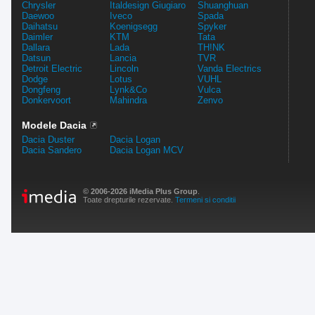
Chrysler
Italdesign Giugiaro
Shuanghuan
Daewoo
Iveco
Spada
Daihatsu
Koenigsegg
Spyker
Daimler
KTM
Tata
Dallara
Lada
TH!NK
Datsun
Lancia
TVR
Detroit Electric
Lincoln
Vanda Electrics
Dodge
Lotus
VUHL
Dongfeng
Lynk&Co
Vulca
Donkervoort
Mahindra
Zenvo
Modele Dacia
Dacia Duster
Dacia Logan
Dacia Sandero
Dacia Logan MCV
© 2006-2026 iMedia Plus Group
.
Toate drepturile rezervate.
Termeni si conditii