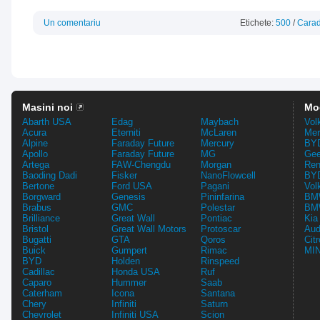
Un comentariu
Etichete:
500
/
Carad
Masini noi
Mo
Abarth USA
Edag
Maybach
Vol
Acura
Eterniti
McLaren
Mer
Alpine
Faraday Future
Mercury
BYD
Apollo
Faraday Future
MG
Gee
Artega
FAW-Chengdu
Morgan
Ren
Baoding Dadi
Fisker
NanoFlowcell
BYD
Bertone
Ford USA
Pagani
Vol
Borgward
Genesis
Pininfarina
BMW
Brabus
GMC
Polestar
BMW
Brilliance
Great Wall
Pontiac
Kia
Bristol
Great Wall Motors
Protoscar
Aud
Bugatti
GTA
Qoros
Cit
Buick
Gumpert
Rimac
MIN
BYD
Holden
Rinspeed
Cadillac
Honda USA
Ruf
Caparo
Hummer
Saab
Caterham
Icona
Santana
Chery
Infiniti
Saturn
Chevrolet
Infiniti USA
Scion