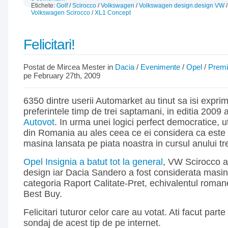
Etichete:
Golf
/
Scirocco
/
Volkswagen
/
Volkswagen design.design VW
Volkswagen Scirocco
/
XL1 Concept
Felicitari!
Postat de Mircea Mester in
Dacia
/
Evenimente
/
Opel
/
Premi
pe February 27th, 2009
6350 dintre userii Automarket au tinut sa isi exprim
preferintele timp de trei saptamani, in editia 2009 
Autovot
. In urma unei logici perfect democratice, uti
din Romania au ales ceea ce ei considera ca este
masina lansata pe piata noastra in cursul anului tr
Opel Insignia a batut tot la general
, VW Scirocco a 
design iar Dacia Sandero a fost considerata masin
categoria Raport Calitate-Pret, echivalentul romane
Best Buy.
Felicitari tuturor celor care au votat. Ati facut part
sondaj de acest tip de pe internet.