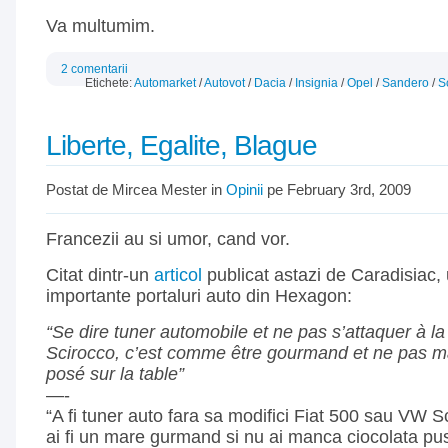
Va multumim.
2 comentarii
Etichete:
Automarket
/
Autovot
/
Dacia
/
Insignia
/
Opel
/
Sandero
/
S
Liberte, Egalite, Blague
Postat de Mircea Mester in
Opinii
pe February 3rd, 2009
Francezii au si umor, cand vor.
Citat dintr-un
articol
publicat astazi de Caradisiac, 
importante portaluri auto din Hexagon:
“
Se dire tuner automobile et ne pas s’attaquer à l
Scirocco, c’est comme être gourmand et ne pas m
posé sur la table”
—-
“A fi tuner auto fara sa modifici Fiat 500 sau VW S
ai fi un mare gurmand si nu ai manca ciocolata p