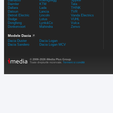
Daihatsu
Koenigsegg
Spyker
Daimler
KTM
Tata
Dallara
Lada
TH!NK
Datsun
Lancia
TVR
Detroit Electric
Lincoln
Vanda Electrics
Dodge
Lotus
VUHL
Dongfeng
Lynk&Co
Vulca
Donkervoort
Mahindra
Zenvo
Modele Dacia
Dacia Duster
Dacia Logan
Dacia Sandero
Dacia Logan MCV
© 2006-2026 iMedia Plus Group
.
Toate drepturile rezervate.
Termeni si conditii