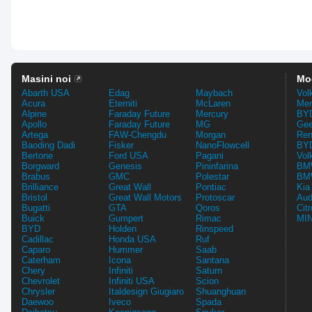
Masini noi
Mo
Abarth USA
Edag
Maybach
Vol
Acura
Eterniti
McLaren
Mer
Alpine
Faraday Future
Mercury
BYD
Apollo
Faraday Future
MG
Gee
Artega
FAW-Chengdu
Morgan
Ren
Baoding Dadi
Fisker
NanoFlowcell
BYD
Bertone
Ford USA
Pagani
Vol
Borgward
Genesis
Pininfarina
BMW
Brabus
GMC
Polestar
BMW
Brilliance
Great Wall
Pontiac
Kia
Bristol
Great Wall Motors
Protoscar
Aud
Bugatti
GTA
Qoros
Cit
Buick
Gumpert
Rimac
MIN
BYD
Holden
Rinspeed
Cadillac
Honda USA
Ruf
Caparo
Hummer
Saab
Caterham
Icona
Santana
Chery
Infiniti
Saturn
Chevrolet
Infiniti USA
Scion
Chrysler
Italdesign Giugiaro
Shuanghuan
Daewoo
Iveco
Spada