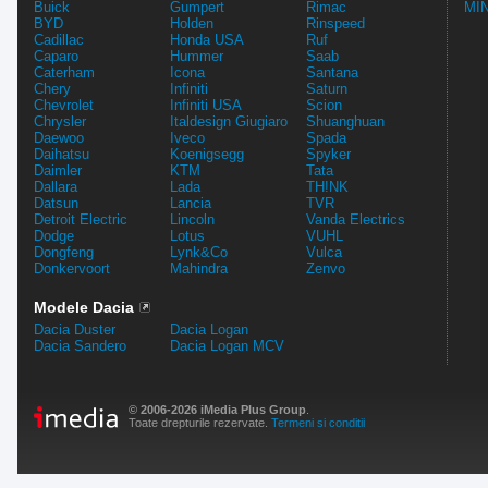
Buick
Gumpert
Rimac
MIN
BYD
Holden
Rinspeed
Cadillac
Honda USA
Ruf
Caparo
Hummer
Saab
Caterham
Icona
Santana
Chery
Infiniti
Saturn
Chevrolet
Infiniti USA
Scion
Chrysler
Italdesign Giugiaro
Shuanghuan
Daewoo
Iveco
Spada
Daihatsu
Koenigsegg
Spyker
Daimler
KTM
Tata
Dallara
Lada
TH!NK
Datsun
Lancia
TVR
Detroit Electric
Lincoln
Vanda Electrics
Dodge
Lotus
VUHL
Dongfeng
Lynk&Co
Vulca
Donkervoort
Mahindra
Zenvo
Modele Dacia
Dacia Duster
Dacia Logan
Dacia Sandero
Dacia Logan MCV
© 2006-2026 iMedia Plus Group
.
Toate drepturile rezervate.
Termeni si conditii