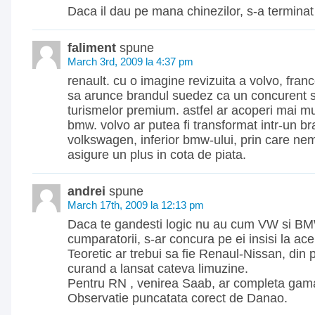
Daca il dau pe mana chinezilor, s-a termina
faliment
spune
March 3rd, 2009 la 4:37 pm
renault. cu o imagine revizuita a volvo, fran
sa arunce brandul suedez ca un concurent s
turismelor premium. astfel ar acoperi mai mul
bmw. volvo ar putea fi transformat intr-un br
volkswagen, inferior bmw-ului, prin care nem
asigure un plus in cota de piata.
andrei
spune
March 17th, 2009 la 12:13 pm
Daca te gandesti logic nu au cum VW si BM
cumparatorii, s-ar concura pe ei insisi la ace
Teoretic ar trebui sa fie Renaul-Nissan, din
curand a lansat cateva limuzine.
Pentru RN , venirea Saab, ar completa ga
Observatie puncatata corect de Danao.