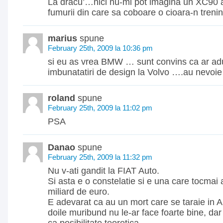
La dracu’…nici nu-mi pot imagina un XC90 
fumurii din care sa coboare o cioara-n trenin
marius
spune
February 25th, 2009 la 10:36 pm
si eu as vrea BMW … sunt convins ca ar ad
imbunatatiri de design la Volvo ….au nevoi
roland
spune
February 25th, 2009 la 11:02 pm
PSA
Danao
spune
February 25th, 2009 la 11:32 pm
Nu v-ati gandit la FIAT Auto.
Si asta e o constelatie si e una care tocmai
miliard de euro.
E adevarat ca au un mort care se taraie in A
doile muribund nu le-ar face foarte bine, da