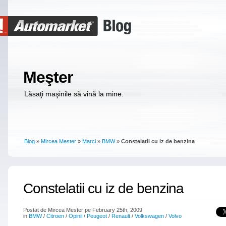
Meşter
Lăsaţi maşinile să vină la mine.
Blog
»
Mircea Mester
»
Marci
»
BMW
»
Constelatii cu iz de benzina
Constelatii cu iz de benzina
Postat de Mircea Mester pe February 25th, 2009
in
BMW
/
Citroen
/
Opinii
/
Peugeot
/
Renault
/
Volkswagen
/
Volvo