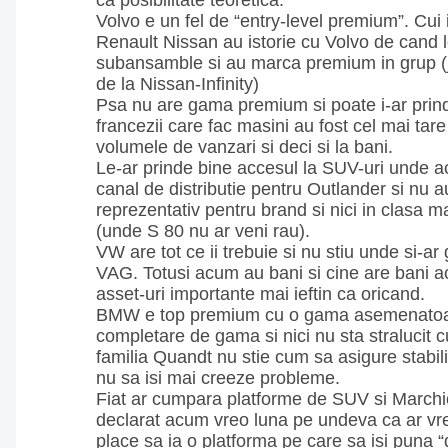
ca posibilitate teoretica.
Volvo e un fel de “entry-level premium”. Cui 
Renault Nissan au istorie cu Volvo de cand l
subansamble si au marca premium in grup 
de la Nissan-Infinity)
Psa nu are gama premium si poate i-ar prind
francezii care fac masini au fost cel mai tare 
volumele de vanzari si deci si la bani.
Le-ar prinde bine accesul la SUV-uri unde 
canal de distributie pentru Outlander si nu 
reprezentativ pentru brand si nici in clasa 
(unde S 80 nu ar veni rau).
VW are tot ce ii trebuie si nu stiu unde si-ar
VAG. Totusi acum au bani si cine are bani
asset-uri importante mai ieftin ca oricand.
BMW e top premium cu o gama asemenatoar
completare de gama si nici nu sta stralucit c
familia Quandt nu stie cum sa asigure stabil
nu sa isi mai creeze probleme.
Fiat ar cumpara platforme de SUV si March
declarat acum vreo luna pe undeva ca ar vr
place sa ia o platforma pe care sa isi puna “d