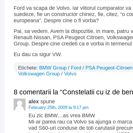
Ford va scapa de Volvo. Iar viitorul cumparator va 
suedeze, fie un constructor chinez, fie, citez, “o co
europeana”. Despre cine o fi vorba?
Pai, sa vedem. Avem la dispozitie, in mare, patru 
Renault-Nissan, PSA Peugeot Citroen, Volkswa
Group. Despre cine credeti ca e vorba in termenul
Eu dau ca sigur VW.
Etichete:
BMW Group
/
Ford
/
PSA Peugeot-Citroen
Volkswagen Group
/
Volvo
8 comentarii la “Constelatii cu iz de be
alex
spune
February 25th, 2009 la 9:17 pm
Eu zic BMW…as vrea BMW
Mi-ar parea rau ca Volvo sa ajunga o marca 
vad S60-uri conduse de toti carutasii precum