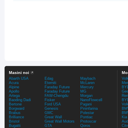
Masini noi
Mo
Abarth USA
Edag
Maybach
Vol
Acura
Eterniti
McLaren
Mer
Alpine
Faraday Future
Mercury
BYD
Apollo
Faraday Future
MG
Gee
Artega
FAW-Chengdu
Morgan
Ren
Baoding Dadi
Fisker
NanoFlowcell
BYD
Bertone
Ford USA
Pagani
Vol
Borgward
Genesis
Pininfarina
BMW
Brabus
GMC
Polestar
BMW
Brilliance
Great Wall
Pontiac
Kia
Bristol
Great Wall Motors
Protoscar
Aud
Bugatti
GTA
Qoros
Cit