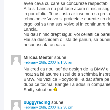
avea ceva cu care sa concureze respectabil
Alfa si Lancia nu pot face acum nimic in se
in portofoliu. Totusi asta ar insemna sa prei
tehnologice Volvo si proiectele curente+in d
orgoliosi sa tina sus Volvo si in continuare “i
Lancia.
Nu dau nimic drept sigur. Voi ceilalti ce pare
Hai sa deschidem o lista de pariuri, sa pun
necunoscuta aceasta…
Mircea Mester
spune
February 26th, 2009 la 1:50 am
Nu cred ca noul sef de design de la BMW e 
incat sa isi asume riscul de a schimba inspr
BMW. Nu vezi ca Hooydonk l-a dat afara pe
dupa ce tocmai Bangle l-a adus in compani
Shitty situation
buggyracing
spune
February 26th, 2009 la 2:36 pm