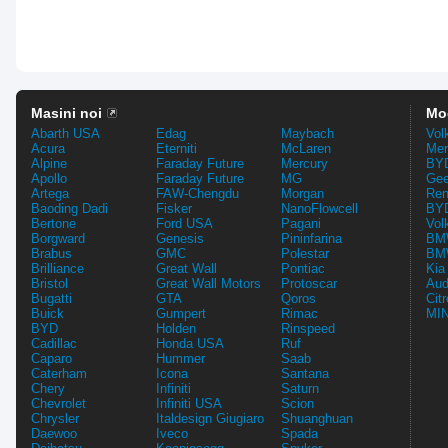
Masini noi
Mo
Abarth USA
Edag
Maybach
Vol
Acura
Eterniti
McLaren
Mer
Alpine
Faraday Future
Mercury
BYD
Apollo
Faraday Future
MG
Gee
Artega
FAW-Chengdu
Morgan
Ren
Baoding Dadi
Fisker
NanoFlowcell
BYD
Bertone
Ford USA
Pagani
Vol
Borgward
Genesis
Pininfarina
BMW
Brabus
GMC
Polestar
BMW
Brilliance
Great Wall
Pontiac
Kia
Bristol
Great Wall Motors
Protoscar
Aud
Bugatti
GTA
Qoros
Cit
Buick
Gumpert
Rimac
MIN
BYD
Holden
Rinspeed
Cadillac
Honda USA
Ruf
Caparo
Hummer
Saab
Caterham
Icona
Santana
Chery
Infiniti
Saturn
Chevrolet
Infiniti USA
Scion
Chrysler
Italdesign Giugiaro
Shuanghuan
Daewoo
Iveco
Spada