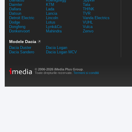
Daihatsu
Koenigsegg
Spyker
Daimler
KTM
Tata
Dallara
Lada
TH!NK
Datsun
Lancia
TVR
Detroit Electric
Lincoln
Vanda Electrics
Dodge
Lotus
VUHL
Dongfeng
Lynk&Co
Vulca
Donkervoort
Mahindra
Zenvo
Modele Dacia
Dacia Duster
Dacia Logan
Dacia Sandero
Dacia Logan MCV
© 2006-2026 iMedia Plus Group
.
Toate drepturile rezervate.
Termeni si conditii