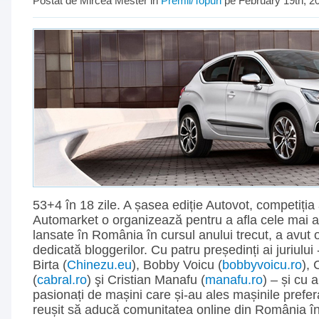
Postat de Mircea Mester in
Premii/Topuri
pe February 19th, 2
53+4 în 18 zile. A șasea ediție Autovot, competiția
Automarket o organizează pentru a afla cele mai a
lansate în România în cursul anului trecut, a avut 
dedicată bloggerilor. Cu patru președinți ai juriului
Birta (
Chinezu.eu
), Bobby Voicu (
bobbyvoicu.ro
), 
(
cabral.ro
) şi Cristian Manafu (
manafu.ro
) – și cu 
pasionați de mașini care și-au ales mașinile prefer
reușit să aducă comunitatea online din România în