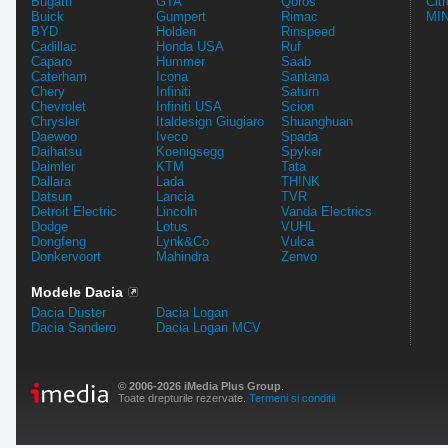
Bugatti
GTA
Qoros
Cit
Buick
Gumpert
Rimac
MIN
BYD
Holden
Rinspeed
Cadillac
Honda USA
Ruf
Caparo
Hummer
Saab
Caterham
Icona
Santana
Chery
Infiniti
Saturn
Chevrolet
Infiniti USA
Scion
Chrysler
Italdesign Giugiaro
Shuanghuan
Daewoo
Iveco
Spada
Daihatsu
Koenigsegg
Spyker
Daimler
KTM
Tata
Dallara
Lada
TH!NK
Datsun
Lancia
TVR
Detroit Electric
Lincoln
Vanda Electrics
Dodge
Lotus
VUHL
Dongfeng
Lynk&Co
Vulca
Donkervoort
Mahindra
Zenvo
Modele Dacia
Dacia Duster
Dacia Logan
Dacia Sandero
Dacia Logan MCV
© 2006-2026 iMedia Plus Group
.
Toate drepturile rezervate.
Termeni si conditii