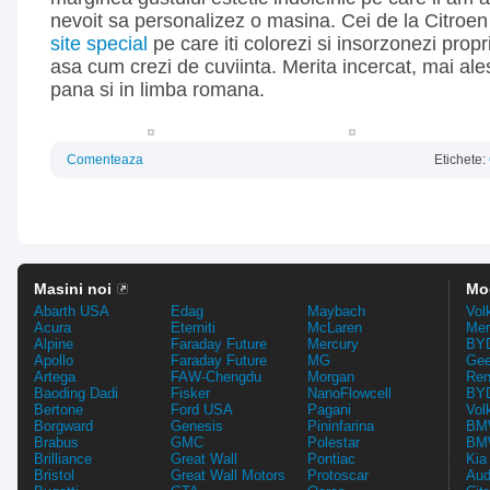
nevoit sa personalizez o masina. Cei de la Citroe
site special
pe care iti colorezi si insorzonezi prop
asa cum crezi de cuviinta. Merita incercat, mai ale
pana si in limba romana.
Comenteaza
Etichete:
Masini noi
Mo
Abarth USA
Edag
Maybach
Vol
Acura
Eterniti
McLaren
Mer
Alpine
Faraday Future
Mercury
BYD
Apollo
Faraday Future
MG
Gee
Artega
FAW-Chengdu
Morgan
Ren
Baoding Dadi
Fisker
NanoFlowcell
BYD
Bertone
Ford USA
Pagani
Vol
Borgward
Genesis
Pininfarina
BMW
Brabus
GMC
Polestar
BMW
Brilliance
Great Wall
Pontiac
Kia
Bristol
Great Wall Motors
Protoscar
Aud