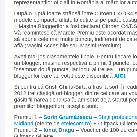
reprezentanților oficiali în România ai mărcilor aut
După o luptă foarte strânsă între Citroen C4/DS4 
modele compacte aflate la cuțite și pe piață, câști
– Mașina Bloggerilor a fost declarat Citroen C4/D
Vă reamintesc că Marele Premiu este acordat mași
să adune cele mai multe puncte, indiferent de cate
află (Mașini Accesibile sau Mașini Premium).
Aveți mai jos clasamentele finale. Pentru fiecare lo
un blogger, mașina respectivă a primit 3 puncte. Lo
însemnat două puncte, iar locul al treilea – un pun
bloggerilor care au votat este disponibilă
AICI
.
Și pentru că Cristi China-Birta a tras la sorți în ca
2012 trei câștigători-bloggeri dintre cei care au vot
găsiți filmarea de la Gală, am setat deja startul p
premiilor bloggerilor), aceștia sunt:
Premiul 1 –
Sorin Grumăzescu
–
Staţii profesion
Midland
(oferite de
etelecom.ro
) + Giftpack Gillette
Premiul 2 –
Ionuț Dragu
– Voucher de 100 de eu
Giftpack Gillette