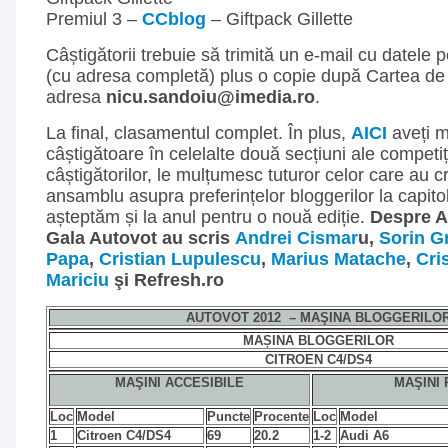
Premiul 3 –
CCblog
– Giftpack Gillette
Câștigătorii trebuie să trimită un e-mail cu datele
(cu adresa completă) plus o copie după Cartea de 
adresa
nicu.sandoiu@imedia.ro
.
La final, clasamentul complet. În plus,
AICI
aveți m
câștigătoare în celelalte două secțiuni ale competiție
câștigătorilor, le mulțumesc tuturor celor care au 
ansamblu asupra preferințelor bloggerilor la capitol
așteptăm și la anul pentru o nouă ediție.
Despre A
Gala Autovot au scris
Andrei Cismar
u,
Sorin 
Papa
,
Cristian Lupulescu
,
Marius Matache
,
Cri
Mariciu
şi
Refresh.ro
AUTOVOT 2012 – MAŞINA BLOGGERILO
MAȘINA BLOGGERILOR
CITROEN C4/DS4
MAŞINI ACCESIBILE
MAŞINI
Loc
Model
Puncte
Procente
Loc
Model
1
Citroen C4/DS4
69
20.2
1-2
Audi A6