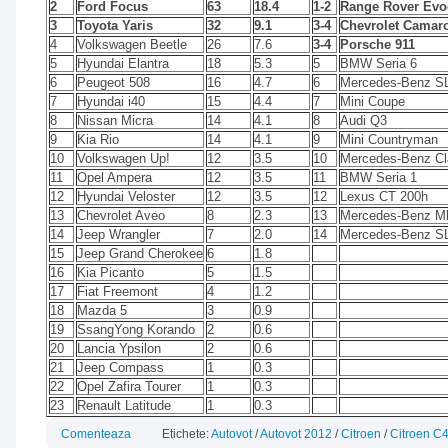
2
Ford Focus
63
18.4
1-2
Range Rover Ev
3
Toyota Yaris
32
9.1
3-4
Chevrolet Camar
4
Volkswagen Beetle
26
7.6
3-4
Porsche 911
5
Hyundai Elantra
18
5.3
5
BMW Seria 6
6
Peugeot 508
16
4.7
6
Mercedes-Benz S
7
Hyundai i40
15
4.4
7
Mini Coupe
8
Nissan Micra
14
4.1
8
Audi Q3
9
Kia Rio
14
4.1
9
Mini Countryman
10
Volkswagen Up!
12
3.5
10
Mercedes-Benz Cl
11
Opel Ampera
12
3.5
11
BMW Seria 1
12
Hyundai Veloster
12
3.5
12
Lexus CT 200h
13
Chevrolet Aveo
8
2.3
13
Mercedes-Benz M
14
Jeep Wrangler
7
2.0
14
Mercedes-Benz S
15
Jeep Grand Cherokee
6
1.8
16
Kia Picanto
5
1.5
17
Fiat Freemont
4
1.2
18
Mazda 5
3
0.9
19
SsangYong Korando
2
0.6
20
Lancia Ypsilon
2
0.6
21
Jeep Compass
1
0.3
22
Opel Zafira Tourer
1
0.3
23
Renault Latitude
1
0.3
Comenteaza
Etichete:
Autovot
/
Autovot 2012
/
Citroen
/
Citroen C