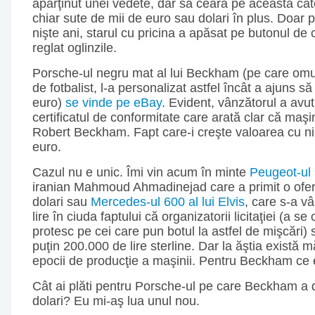
aparţinut unei vedete, dar să ceară pe aceasta cât
chiar sute de mii de euro sau dolari în plus. Doar
nişte ani, starul cu pricina a apăsat pe butonul de c
reglat oglinzile.
Porsche-ul negru mat al lui Beckham (pe care omul
de fotbalist, l-a personalizat astfel încât a ajuns 
euro)
se vinde pe eBay
. Evident, vânzătorul a avut
certificatul de conformitate care arată clar că maşi
Robert Beckham. Fapt care-i creşte valoarea cu ni
euro.
Cazul nu e unic. Îmi vin acum în minte
Peugeot-ul
iranian Mahmoud Ahmadinejad care a primit o ofer
dolari sau
Mercedes-ul 600 al lui Elvis
, care s-a v
lire în ciuda faptului că organizatorii licitaţiei (a se c
protesc pe cei care pun botul la astfel de mişcări) 
puţin 200.000 de lire sterline. Dar la ăştia există 
epocii de producţie a maşinii. Pentru Beckham ce 
Cât ai plăti pentru Porsche-ul pe care Beckham a
dolari? Eu mi-aş lua unul nou.