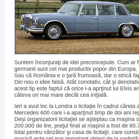
Suntem înconjuraţi de idei preconcepute. Cum ar f
germanii sunt cel mai productiv popor din Europa. U
Sau că România e o ţară frumoasă, dar o strică fapt
Din nou o idee falsă. Atât conotativ, cât şi denotati
acest tip este faptul că orice i-a aprţinut lui Elvis 
câteva ori mai mare decât cea iniţială.
Ieri a avut loc la Londra o licitaţie în cadrul căreia
Mercedes 600 care i-a aparţinut timp de doi ani rege
Deşi organizatorii licitaţiei se aşteptau ca maşina 
200.000 de lire, preţul final al maşinii a fost de 80
total pentru vânzător şi casa de licitaţii, care cons
maşină este cel mai important obiect de la şedinţă