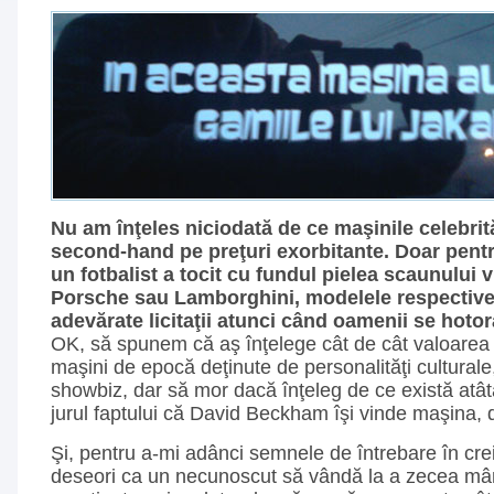
Nu am înţeles niciodată de ce maşinile celebrit
second-hand pe preţuri exorbitante. Doar pent
un fotbalist a tocit cu fundul pielea scaunului v
Porsche sau Lamborghini, modelele respective
adevărate licitaţii atunci când oamenii se hotor
OK, să spunem că aş înţelege cât de cât valoarea
maşini de epocă deţinute de personalităţi culturale,
showbiz, dar să mor dacă înţeleg de ce există atât
jurul faptului că David Beckham îşi vinde maşina,
Şi, pentru a-mi adânci semnele de întrebare în cre
deseori ca un necunoscut să vândă la a zecea mâ