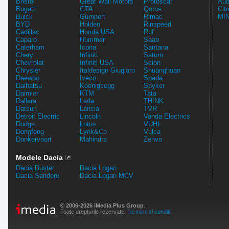
Bristol
Great Wall Motors
Protoscar
Aud
Bugatti
GTA
Qoros
Cit
Buick
Gumpert
Rimac
MIN
BYD
Holden
Rinspeed
Cadillac
Honda USA
Ruf
Caparo
Hummer
Saab
Caterham
Icona
Santana
Chery
Infiniti
Saturn
Chevrolet
Infiniti USA
Scion
Chrysler
Italdesign Giugiaro
Shuanghuan
Daewoo
Iveco
Spada
Daihatsu
Koenigsegg
Spyker
Daimler
KTM
Tata
Dallara
Lada
TH!NK
Datsun
Lancia
TVR
Detroit Electric
Lincoln
Vanda Electrics
Dodge
Lotus
VUHL
Dongfeng
Lynk&Co
Vulca
Donkervoort
Mahindra
Zenvo
Modele Dacia
Dacia Duster
Dacia Logan
Dacia Sandero
Dacia Logan MCV
© 2006-2026 iMedia Plus Group
.
Toate drepturile rezervate.
Termeni si conditii