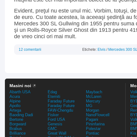
Evident, preţul nu este unul mic. Vorbim, totuşi, 
de euro. Cu toate acestea, la aceeaşi şedinţă au f
Mercedes 300 SL Gullwing din 1955 pentru suma d
şi un Rolls-Royce Silver Ghost din 1913 pentru 419
de vreo cinci ori mai mult.
12 comentarii
Etichete:
Elvis
/
Mercedes 300 SL
Masini noi
Mo
Abarth USA
Edag
Maybach
Vol
Acura
Eterniti
McLaren
Mer
Alpine
Faraday Future
Mercury
BYD
Apollo
Faraday Future
MG
Gee
Artega
FAW-Chengdu
Morgan
Ren
Baoding Dadi
Fisker
NanoFlowcell
BYD
Bertone
Ford USA
Pagani
Vol
Borgward
Genesis
Pininfarina
BMW
Brabus
GMC
Polestar
BMW
Brilliance
Great Wall
Pontiac
Kia