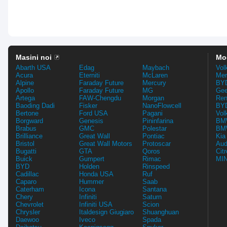
Masini noi
Mo
Abarth USA
Edag
Maybach
Vol
Acura
Eterniti
McLaren
Mer
Alpine
Faraday Future
Mercury
BYD
Apollo
Faraday Future
MG
Gee
Artega
FAW-Chengdu
Morgan
Ren
Baoding Dadi
Fisker
NanoFlowcell
BYD
Bertone
Ford USA
Pagani
Vol
Borgward
Genesis
Pininfarina
BMW
Brabus
GMC
Polestar
BMW
Brilliance
Great Wall
Pontiac
Kia
Bristol
Great Wall Motors
Protoscar
Aud
Bugatti
GTA
Qoros
Cit
Buick
Gumpert
Rimac
MIN
BYD
Holden
Rinspeed
Cadillac
Honda USA
Ruf
Caparo
Hummer
Saab
Caterham
Icona
Santana
Chery
Infiniti
Saturn
Chevrolet
Infiniti USA
Scion
Chrysler
Italdesign Giugiaro
Shuanghuan
Daewoo
Iveco
Spada