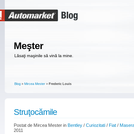
Meşter
Lăsaţi maşinile să vină la mine.
Blog
»
Mircea Mester
»
Frederic Louis
Struţocămile
Postat de Mircea Mester in
Bentley
/
Curiozitati
/
Fiat
/
Masera
2011