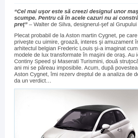
“Cel mai uşor este să creezi designul unor maş
scumpe. Pentru că în acele cazuri nu ai constr
preţ”
– Walter de Silva, designerul-şef al Grupulu
Plecat probabil de la Aston martin Cygnet, pe care
priveşte cu uimire, groază, interes şi amuzament în
arhitectul belgian Frederic Louis şi-a imaginat cum 
modele de lux transformate în maşini de oraş. Au i
Continy Speed şi Maserati Turismini, două struţoc
ani mi se păreau imposibile. Acum, după povestea 
Aston Cygnet, îmi rezerv dreptul de a analiza de d
da un verdict…