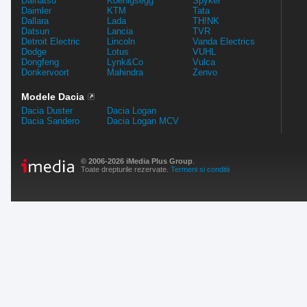
Daihatsu
Koenigsegg
Spyker
Daimler
KTM
Tata
Dallara
Lada
TH!NK
Datsun
Lancia
TVR
Detroit Electric
Lincoln
Vanda Electrics
Dodge
Lotus
VUHL
Dongfeng
Lynk&Co
Vulca
Donkervoort
Mahindra
Zenvo
Modele Dacia
Dacia Duster
Dacia Logan
Dacia Sandero
Dacia Logan MCV
© 2006-2026 iMedia Plus Group
.
Toate drepturile rezervate.
Termeni si conditii