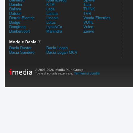
Daihatsu
Koenigsegg
Spyker
Daimler
KTM
Tata
Dallara
Lada
TH!NK
Datsun
Lancia
TVR
Detroit Electric
Lincoln
Vanda Electrics
Dodge
Lotus
VUHL
Dongfeng
Lynk&Co
Vulca
Donkervoort
Mahindra
Zenvo
Modele Dacia
Dacia Duster
Dacia Logan
Dacia Sandero
Dacia Logan MCV
© 2006-2026 iMedia Plus Group
.
Toate drepturile rezervate.
Termeni si conditii