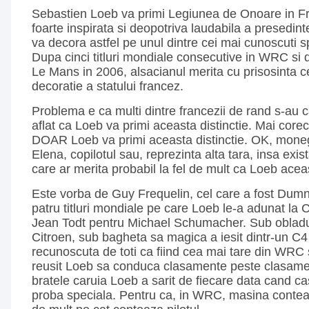
Sebastien Loeb va primi Legiunea de Onoare in Fr
foarte inspirata si deopotriva laudabila a presedinte
va decora astfel pe unul dintre cei mai cunoscuti s
Dupa cinci titluri mondiale consecutive in WRC si d
Le Mans in 2006, alsacianul merita cu prisosinta 
decoratie a statului francez.
Problema e ca multi dintre francezii de rand s-au 
aflat ca Loeb va primi aceasta distinctie. Mai corec
DOAR Loeb va primi aceasta distinctie. OK, mone
Elena, copilotul sau, reprezinta alta tara, insa exi
care ar merita probabil la fel de mult ca Loeb acea
Este vorba de Guy Frequelin, cel care a fost Dum
patru titluri mondiale pe care Loeb le-a adunat la C
Jean Todt pentru Michael Schumacher. Sub obladu
Citroen, sub bagheta sa magica a iesit dintr-un C
recunoscuta de toti ca fiind cea mai tare din WRC s
reusit Loeb sa conduca clasamente peste clasament
bratele caruia Loeb a sarit de fiecare data cand ca
proba speciala. Pentru ca, in WRC, masina conteaza