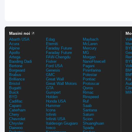
Masini noi
Mo
Abarth USA
Edag
Maybach
Vol
Acura
Eterniti
McLaren
Mer
Alpine
Faraday Future
Mercury
BYD
Apollo
Faraday Future
MG
Gee
Artega
FAW-Chengdu
Morgan
Ren
Baoding Dadi
Fisker
NanoFlowcell
BYD
Bertone
Ford USA
Pagani
Vol
Borgward
Genesis
Pininfarina
BMW
Brabus
GMC
Polestar
BMW
Brilliance
Great Wall
Pontiac
Kia
Bristol
Great Wall Motors
Protoscar
Aud
Bugatti
GTA
Qoros
Cit
Buick
Gumpert
Rimac
MIN
BYD
Holden
Rinspeed
Cadillac
Honda USA
Ruf
Caparo
Hummer
Saab
Caterham
Icona
Santana
Chery
Infiniti
Saturn
Chevrolet
Infiniti USA
Scion
Chrysler
Italdesign Giugiaro
Shuanghuan
Daewoo
Iveco
Spada