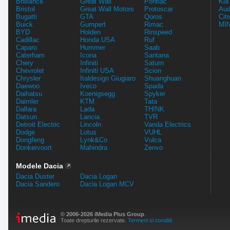
Brilliance
Great Wall
Pontiac
Kia
Bristol
Great Wall Motors
Protoscar
Aud
Bugatti
GTA
Qoros
Cit
Buick
Gumpert
Rimac
MIN
BYD
Holden
Rinspeed
Cadillac
Honda USA
Ruf
Caparo
Hummer
Saab
Caterham
Icona
Santana
Chery
Infiniti
Saturn
Chevrolet
Infiniti USA
Scion
Chrysler
Italdesign Giugiaro
Shuanghuan
Daewoo
Iveco
Spada
Daihatsu
Koenigsegg
Spyker
Daimler
KTM
Tata
Dallara
Lada
TH!NK
Datsun
Lancia
TVR
Detroit Electric
Lincoln
Vanda Electrics
Dodge
Lotus
VUHL
Dongfeng
Lynk&Co
Vulca
Donkervoort
Mahindra
Zenvo
Modele Dacia
Dacia Duster
Dacia Logan
Dacia Sandero
Dacia Logan MCV
© 2006-2026 iMedia Plus Group
.
Toate drepturile rezervate.
Termeni si conditii