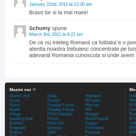
January 22nd, 2011 la 12:30 am
Bravo lor si la mai mare!
Schumy
spune
March 3rd, 2011 la 8:21 pm
De ce nu inteleg Romanii ca fotbalul e o porc
atentia noastra trebuiesc concentrate pe lucr
adevarat Romania cunoscuta si unde avem c
Masini noi
Mo
Abarth USA
Edag
Maybach
Vol
Acura
Eterniti
McLaren
Mer
Alpine
Faraday Future
Mercury
BYD
Apollo
Faraday Future
MG
Gee
Artega
FAW-Chengdu
Morgan
Ren
Baoding Dadi
Fisker
NanoFlowcell
BYD
Bertone
Ford USA
Pagani
Vol
Borgward
Genesis
Pininfarina
BMW
Brabus
GMC
Polestar
BMW