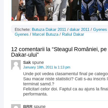
Etichete:
Butuza Dakar 2011
/
dakar 2011
/
Gyenes 
Gyenes
/
Marcel Butuza
/
Raliul Dakar
12 comentarii la “Steagul României, pe
Dakar-ului”
Sak
spune
January 18th, 2011 la 1:13 pm
Unde pot vedea clasamentul final pe categor
Sau macar niste statistici? Cati s-au inscris 
terminat samd.?
Felicitari celor doi. Faptul ca au ajuns la fina
performanta.
BRR
spune