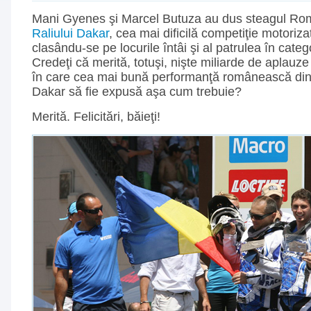
Mani Gyenes şi Marcel Butuza au dus steagul Ro
Raliului Dakar
, cea mai dificilă competiţie motoriza
clasându-se pe locurile întâi şi al patrulea în cate
Credeţi că merită, totuşi, nişte miliarde de aplauze 
în care cea mai bună performanţă românească din i
Dakar să fie expusă aşa cum trebuie?
Merită. Felicitări, băieţi!