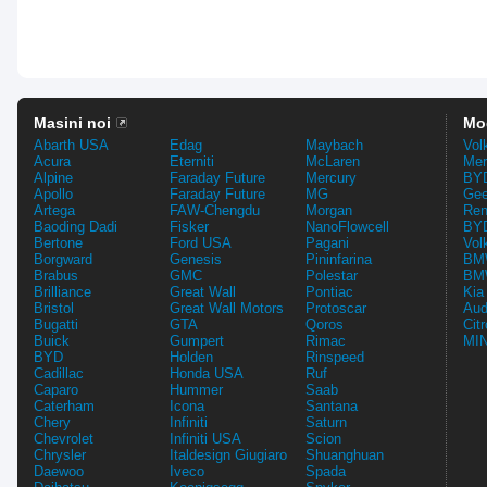
Masini noi
Mo
Abarth USA
Edag
Maybach
Vol
Acura
Eterniti
McLaren
Mer
Alpine
Faraday Future
Mercury
BYD
Apollo
Faraday Future
MG
Gee
Artega
FAW-Chengdu
Morgan
Ren
Baoding Dadi
Fisker
NanoFlowcell
BYD
Bertone
Ford USA
Pagani
Vol
Borgward
Genesis
Pininfarina
BMW
Brabus
GMC
Polestar
BMW
Brilliance
Great Wall
Pontiac
Kia
Bristol
Great Wall Motors
Protoscar
Aud
Bugatti
GTA
Qoros
Cit
Buick
Gumpert
Rimac
MIN
BYD
Holden
Rinspeed
Cadillac
Honda USA
Ruf
Caparo
Hummer
Saab
Caterham
Icona
Santana
Chery
Infiniti
Saturn
Chevrolet
Infiniti USA
Scion
Chrysler
Italdesign Giugiaro
Shuanghuan
Daewoo
Iveco
Spada