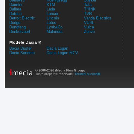
Daihatsu
Koenigsegg
Spyker
Daimler
KTM
Tata
Dallara
Lada
TH!NK
Datsun
Lancia
TVR
Detroit Electric
Lincoln
Vanda Electrics
Dodge
Lotus
VUHL
Dongfeng
Lynk&Co
Vulca
Donkervoort
Mahindra
Zenvo
Modele Dacia
Dacia Duster
Dacia Logan
Dacia Sandero
Dacia Logan MCV
© 2006-2026 iMedia Plus Group
.
Toate drepturile rezervate.
Termeni si conditii