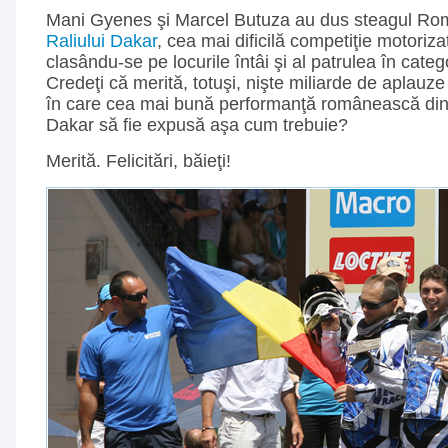
Mani Gyenes şi Marcel Butuza au dus steagul Ro
Raliului Dakar
, cea mai dificilă competiţie motoriza
clasându-se pe locurile întâi şi al patrulea în cate
Credeţi că merită, totuşi, nişte miliarde de aplauze 
în care cea mai bună performanţă românească din i
Dakar să fie expusă aşa cum trebuie?
Merită. Felicitări, băieţi!