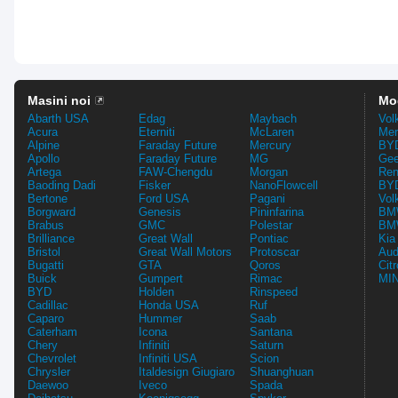
Masini noi
Mo
Abarth USA
Edag
Maybach
Vol
Acura
Eterniti
McLaren
Mer
Alpine
Faraday Future
Mercury
BYD
Apollo
Faraday Future
MG
Gee
Artega
FAW-Chengdu
Morgan
Ren
Baoding Dadi
Fisker
NanoFlowcell
BYD
Bertone
Ford USA
Pagani
Vol
Borgward
Genesis
Pininfarina
BMW
Brabus
GMC
Polestar
BMW
Brilliance
Great Wall
Pontiac
Kia
Bristol
Great Wall Motors
Protoscar
Aud
Bugatti
GTA
Qoros
Cit
Buick
Gumpert
Rimac
MIN
BYD
Holden
Rinspeed
Cadillac
Honda USA
Ruf
Caparo
Hummer
Saab
Caterham
Icona
Santana
Chery
Infiniti
Saturn
Chevrolet
Infiniti USA
Scion
Chrysler
Italdesign Giugiaro
Shuanghuan
Daewoo
Iveco
Spada