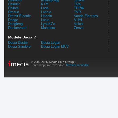
Daihatsu
Koenigsegg
Spyker
Daimler
KTM
Tata
Dallara
Lada
TH!NK
Datsun
Lancia
TVR
Detroit Electric
Lincoln
Vanda Electrics
Dodge
Lotus
VUHL
Dongfeng
Lynk&Co
Vulca
Donkervoort
Mahindra
Zenvo
Modele Dacia
Dacia Duster
Dacia Logan
Dacia Sandero
Dacia Logan MCV
© 2006-2026 iMedia Plus Group
.
Toate drepturile rezervate.
Termeni si conditii