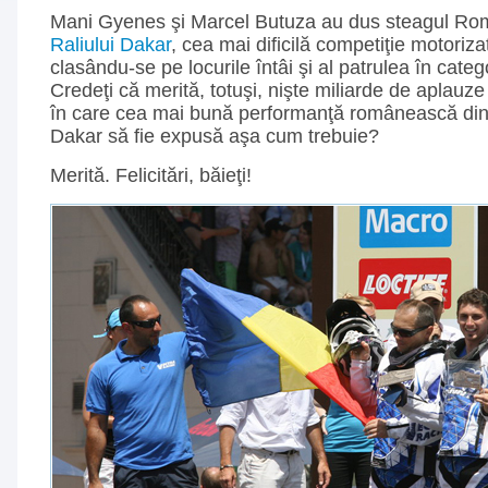
Mani Gyenes şi Marcel Butuza au dus steagul Ro
Raliului Dakar
, cea mai dificilă competiţie motoriza
clasându-se pe locurile întâi şi al patrulea în cate
Credeţi că merită, totuşi, nişte miliarde de aplauze 
în care cea mai bună performanţă românească din i
Dakar să fie expusă aşa cum trebuie?
Merită. Felicitări, băieţi!