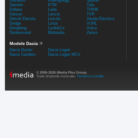
Daihatsu
Koenigsegg
Spyker
Daimler
KTM
Tata
Dallara
Lada
TH!NK
Datsun
Lancia
TVR
Detroit Electric
Lincoln
Vanda Electrics
Dodge
Lotus
VUHL
Dongfeng
Lynk&Co
Vulca
Donkervoort
Mahindra
Zenvo
Modele Dacia
Dacia Duster
Dacia Logan
Dacia Sandero
Dacia Logan MCV
© 2006-2026 iMedia Plus Group
.
Toate drepturile rezervate.
Termeni si conditii