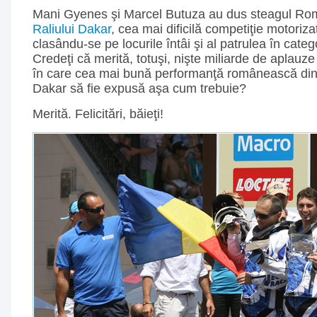
Mani Gyenes şi Marcel Butuza au dus steagul Ro
Raliului Dakar
, cea mai dificilă competiţie motoriza
clasându-se pe locurile întâi şi al patrulea în cate
Credeţi că merită, totuşi, nişte miliarde de aplauze 
în care cea mai bună performanţă românească din i
Dakar să fie expusă aşa cum trebuie?
Merită. Felicitări, băieţi!