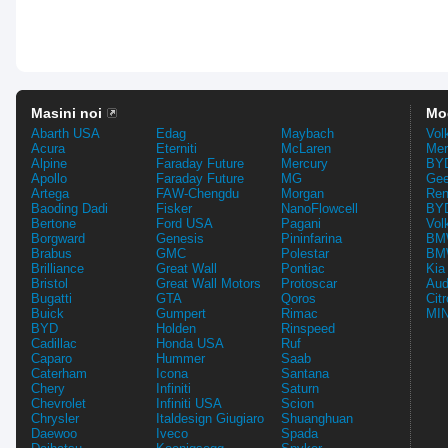
Masini noi
Mo
Abarth USA
Edag
Maybach
Vol
Acura
Eterniti
McLaren
Mer
Alpine
Faraday Future
Mercury
BYD
Apollo
Faraday Future
MG
Gee
Artega
FAW-Chengdu
Morgan
Ren
Baoding Dadi
Fisker
NanoFlowcell
BYD
Bertone
Ford USA
Pagani
Vol
Borgward
Genesis
Pininfarina
BMW
Brabus
GMC
Polestar
BMW
Brilliance
Great Wall
Pontiac
Kia
Bristol
Great Wall Motors
Protoscar
Aud
Bugatti
GTA
Qoros
Cit
Buick
Gumpert
Rimac
MIN
BYD
Holden
Rinspeed
Cadillac
Honda USA
Ruf
Caparo
Hummer
Saab
Caterham
Icona
Santana
Chery
Infiniti
Saturn
Chevrolet
Infiniti USA
Scion
Chrysler
Italdesign Giugiaro
Shuanghuan
Daewoo
Iveco
Spada