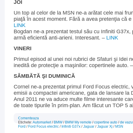
JOI
Un top al celor de la MSN ne-a arătat cele mai fr
piaţă în acest moment. Fără a avea pretenţia că e u
LINK
Bogdan ne-a prezentat testul său cu Infiniti G37x, 
armă eficientă anti-arieni. Interesant. –
LINK
VINERI
Primul episod al unei noi rubrici de Sfaturi şi Idei n
inedită de protecţie a maşinilor: copertinele auto. 
SÂMBĂTĂ ŞI DUMINICĂ
Cornel ne-a prezentat primul Ford Focus electric, 
emisii a compactei americane, gata de lansare la 
Anul 2011 ne va aduce multe filme interesante car
de toate tipurile în prim-plan. Am făcut un TOP 5 a
Comenteaza
Etichete:
Automarket
/
BMW
/
BMW My remote
/
copertine auto
/
de vazu
Ford
/
Ford Focus electric
/
Infiniti G37x
/
Jaguar
/
Jaguar Xj
/
MSN