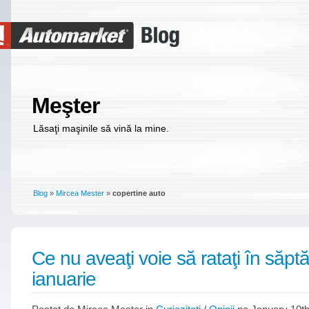
Meşter
Lăsaţi maşinile să vină la mine.
Blog
»
Mircea Mester
»
copertine auto
Ce nu aveaţi voie să rataţi în săp
ianuarie