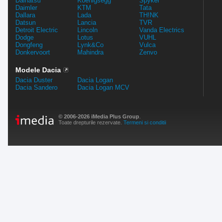
Daihatsu
Koenigsegg
Spyker
Daimler
KTM
Tata
Dallara
Lada
TH!NK
Datsun
Lancia
TVR
Detroit Electric
Lincoln
Vanda Electrics
Dodge
Lotus
VUHL
Dongfeng
Lynk&Co
Vulca
Donkervoort
Mahindra
Zenvo
Modele Dacia
Dacia Duster
Dacia Logan
Dacia Sandero
Dacia Logan MCV
© 2006-2026 iMedia Plus Group
.
Toate drepturile rezervate.
Termeni si conditii