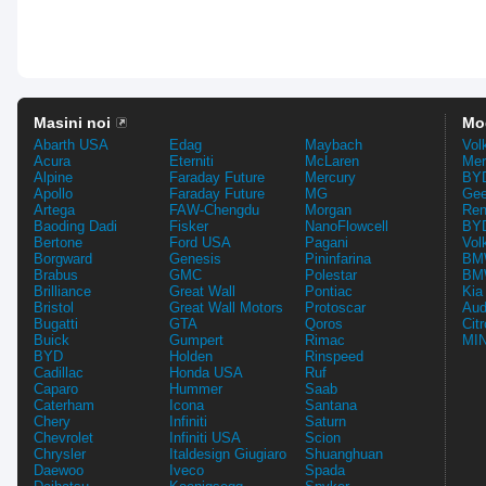
Masini noi
Mo
Abarth USA
Edag
Maybach
Vol
Acura
Eterniti
McLaren
Mer
Alpine
Faraday Future
Mercury
BYD
Apollo
Faraday Future
MG
Gee
Artega
FAW-Chengdu
Morgan
Ren
Baoding Dadi
Fisker
NanoFlowcell
BYD
Bertone
Ford USA
Pagani
Vol
Borgward
Genesis
Pininfarina
BMW
Brabus
GMC
Polestar
BMW
Brilliance
Great Wall
Pontiac
Kia
Bristol
Great Wall Motors
Protoscar
Aud
Bugatti
GTA
Qoros
Cit
Buick
Gumpert
Rimac
MIN
BYD
Holden
Rinspeed
Cadillac
Honda USA
Ruf
Caparo
Hummer
Saab
Caterham
Icona
Santana
Chery
Infiniti
Saturn
Chevrolet
Infiniti USA
Scion
Chrysler
Italdesign Giugiaro
Shuanghuan
Daewoo
Iveco
Spada