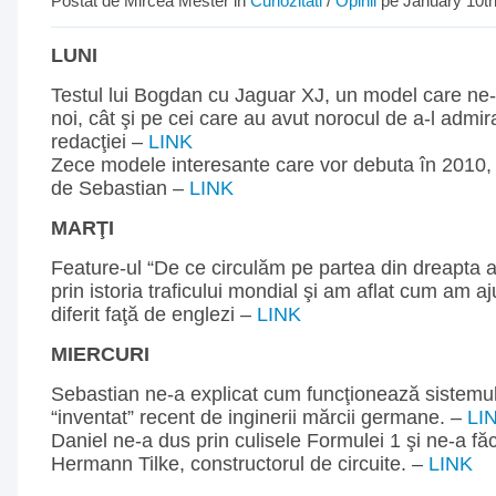
Postat de Mircea Mester in
Curiozitati
/
Opinii
pe January 10th
LUNI
Testul lui Bogdan cu Jaguar XJ, un model care ne-
noi, cât şi pe cei care au avut norocul de a-l admi
redacţiei –
LINK
Zece modele interesante care vor debuta în 2010, 
de Sebastian –
LINK
MARŢI
Feature-ul “De ce circulăm pe partea din dreapta a
prin istoria traficului mondial şi am aflat cum am a
diferit faţă de englezi –
LINK
MIERCURI
Sebastian ne-a explicat cum funcţionează siste
“inventat” recent de inginerii mărcii germane. –
LI
Daniel ne-a dus prin culisele Formulei 1 şi ne-a fă
Hermann Tilke, constructorul de circuite. –
LINK