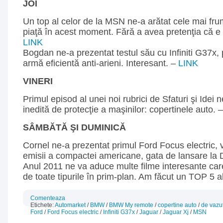
JOI
Un top al celor de la MSN ne-a arătat cele mai fr
piaţă în acest moment. Fără a avea pretenţia că e u
LINK
Bogdan ne-a prezentat testul său cu Infiniti G37x, 
armă eficientă anti-arieni. Interesant. –
LINK
VINERI
Primul episod al unei noi rubrici de Sfaturi şi Idei n
inedită de protecţie a maşinilor: copertinele auto. 
SÂMBĂTĂ ŞI DUMINICĂ
Cornel ne-a prezentat primul Ford Focus electric, 
emisii a compactei americane, gata de lansare la 
Anul 2011 ne va aduce multe filme interesante car
de toate tipurile în prim-plan. Am făcut un TOP 5 a
Comenteaza
Etichete:
Automarket
/
BMW
/
BMW My remote
/
copertine auto
/
de vazu
Ford
/
Ford Focus electric
/
Infiniti G37x
/
Jaguar
/
Jaguar Xj
/
MSN