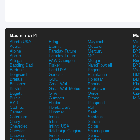
Masini noi
Mo
Abarth USA
Edag
Maybach
Vol
Acura
Eterniti
McLaren
Mer
Alpine
Faraday Future
Mercury
BYD
Apollo
Faraday Future
MG
Gee
Artega
FAW-Chengdu
Morgan
Ren
Baoding Dadi
Fisker
NanoFlowcell
BYD
Bertone
Ford USA
Pagani
Vol
Borgward
Genesis
Pininfarina
BMW
Brabus
GMC
Polestar
BMW
Brilliance
Great Wall
Pontiac
Kia
Bristol
Great Wall Motors
Protoscar
Aud
Bugatti
GTA
Qoros
Cit
Buick
Gumpert
Rimac
MIN
BYD
Holden
Rinspeed
Cadillac
Honda USA
Ruf
Caparo
Hummer
Saab
Caterham
Icona
Santana
Chery
Infiniti
Saturn
Chevrolet
Infiniti USA
Scion
Chrysler
Italdesign Giugiaro
Shuanghuan
Daewoo
Iveco
Spada