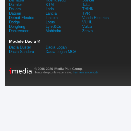
Daihatsu
Koenigsegg
Spyker
Daimler
KTM
Tata
Dallara
Lada
TH!NK
Datsun
Lancia
TVR
Detroit Electric
Lincoln
Vanda Electrics
Dodge
Lotus
VUHL
Dongfeng
Lynk&Co
Vulca
Donkervoort
Mahindra
Zenvo
Modele Dacia
Dacia Duster
Dacia Logan
Dacia Sandero
Dacia Logan MCV
© 2006-2026 iMedia Plus Group
.
Toate drepturile rezervate.
Termeni si conditii