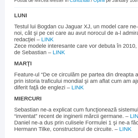
Postat de Mircea Mester in
Curiozitati
/
Opinii
pe January 10th
LUNI
Testul lui Bogdan cu Jaguar XJ, un model care ne-
noi, cât şi pe cei care au avut norocul de a-l admi
redacţiei –
LINK
Zece modele interesante care vor debuta în 2010, 
de Sebastian –
LINK
MARŢI
Feature-ul “De ce circulăm pe partea din dreapta a
prin istoria traficului mondial şi am aflat cum am a
diferit faţă de englezi –
LINK
MIERCURI
Sebastian ne-a explicat cum funcţionează siste
“inventat” recent de inginerii mărcii germane. –
LI
Daniel ne-a dus prin culisele Formulei 1 şi ne-a fă
Hermann Tilke, constructorul de circuite. –
LINK