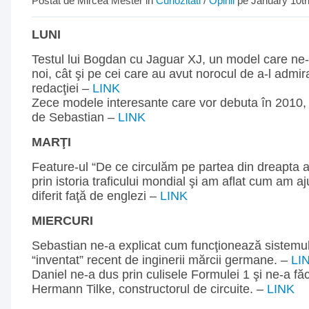
Postat de Mircea Mester in
Curiozitati
/
Opinii
pe January 10th
LUNI
Testul lui Bogdan cu Jaguar XJ, un model care ne-
noi, cât şi pe cei care au avut norocul de a-l admi
redacţiei –
LINK
Zece modele interesante care vor debuta în 2010, 
de Sebastian –
LINK
MARŢI
Feature-ul “De ce circulăm pe partea din dreapta a
prin istoria traficului mondial şi am aflat cum am a
diferit faţă de englezi –
LINK
MIERCURI
Sebastian ne-a explicat cum funcţionează siste
“inventat” recent de inginerii mărcii germane. –
LI
Daniel ne-a dus prin culisele Formulei 1 şi ne-a fă
Hermann Tilke, constructorul de circuite. –
LINK