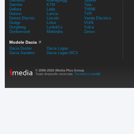
Daihatsu
Koenigsegg
Spyker
Daimler
KTM
Tata
Dallara
Lada
TH!NK
Datsun
Lancia
TVR
Detroit Electric
Lincoln
Vanda Electrics
Dodge
Lotus
VUHL
Dongfeng
Lynk&Co
Vulca
Donkervoort
Mahindra
Zenvo
Modele Dacia
Dacia Duster
Dacia Logan
Dacia Sandero
Dacia Logan MCV
© 2006-2026 iMedia Plus Group
.
Toate drepturile rezervate.
Termeni si conditii