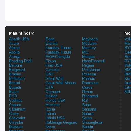
Masini noi
Mo
Abarth USA
Edag
Maybach
Vol
Acura
Eterniti
McLaren
Mer
Alpine
Faraday Future
Mercury
BYD
Apollo
Faraday Future
MG
Gee
Artega
FAW-Chengdu
Morgan
Ren
Baoding Dadi
Fisker
NanoFlowcell
BYD
Bertone
Ford USA
Pagani
Vol
Borgward
Genesis
Pininfarina
BMW
Brabus
GMC
Polestar
BMW
Brilliance
Great Wall
Pontiac
Kia
Bristol
Great Wall Motors
Protoscar
Aud
Bugatti
GTA
Qoros
Cit
Buick
Gumpert
Rimac
MIN
BYD
Holden
Rinspeed
Cadillac
Honda USA
Ruf
Caparo
Hummer
Saab
Caterham
Icona
Santana
Chery
Infiniti
Saturn
Chevrolet
Infiniti USA
Scion
Chrysler
Italdesign Giugiaro
Shuanghuan
Daewoo
Iveco
Spada