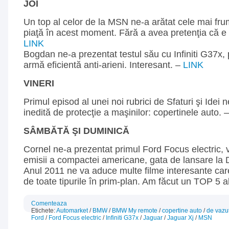
JOI
Un top al celor de la MSN ne-a arătat cele mai fr
piaţă în acest moment. Fără a avea pretenţia că e u
LINK
Bogdan ne-a prezentat testul său cu Infiniti G37x, 
armă eficientă anti-arieni. Interesant. –
LINK
VINERI
Primul episod al unei noi rubrici de Sfaturi şi Idei n
inedită de protecţie a maşinilor: copertinele auto. 
SÂMBĂTĂ ŞI DUMINICĂ
Cornel ne-a prezentat primul Ford Focus electric, 
emisii a compactei americane, gata de lansare la 
Anul 2011 ne va aduce multe filme interesante car
de toate tipurile în prim-plan. Am făcut un TOP 5 a
Comenteaza
Etichete:
Automarket
/
BMW
/
BMW My remote
/
copertine auto
/
de vazu
Ford
/
Ford Focus electric
/
Infiniti G37x
/
Jaguar
/
Jaguar Xj
/
MSN