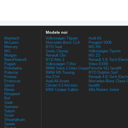
Modele noi
Maybach
Volkswagen Tiguan
Audi A5
McLaren
Mercedes-Benz CLA
Peugeot 5008
Mercury
BYD Seal
MG HS
MG
Geely Cityray
Volkswagen Tayron
Morgan
Renault Clio
MG ZS
NanoFlowcell
BYD Atto 2
Renault 5 E-Tech Electr
Pagani
Volkswagen T-Roc
Volvo EX90
Pininfarina
BMW Seria 2 Gran Coupe
Porsche 911 facelift
Polestar
BMW M5 Touring
BYD Dolphin Surf
Pontiac
Kia EV4
Renault 4 E-Tech Electr
Protoscar
Audi A6 Avant
Mercedes-Benz Clasa 
Qoros
Citroen C3 Aircross
facelift
Rimac
MINI Cooper Cabrio
Alfa Romeo Junior
Rinspeed
Ruf
Saab
Santana
Saturn
Scion
Shuanghuan
Spada