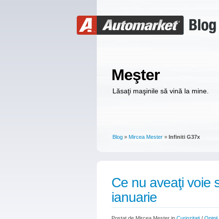
Meşter
Lăsaţi maşinile să vină la mine.
Blog
»
Mircea Mester
»
Infiniti G37x
Ce nu aveaţi voie 
ianuarie
Postat de Mircea Mester in
Curiozitati
/
Opinii