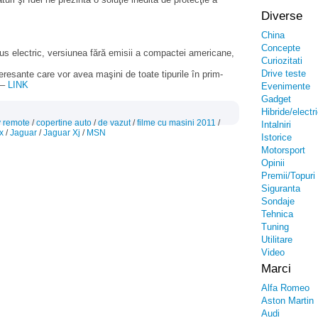
Diverse
China
Concepte
us electric, versiunea fără emisii a compactei americane,
Curiozitati
Drive teste
resante care vor avea maşini de toate tipurile în prim-
 –
LINK
Evenimente
Gadget
Hibride/electr
 remote
/
copertine auto
/
de vazut
/
filme cu masini 2011
/
Intalniri
7x
/
Jaguar
/
Jaguar Xj
/
MSN
Istorice
Motorsport
Opinii
Premii/Topuri
Siguranta
Sondaje
Tehnica
Tuning
Utilitare
Video
Marci
Alfa Romeo
Aston Martin
Audi