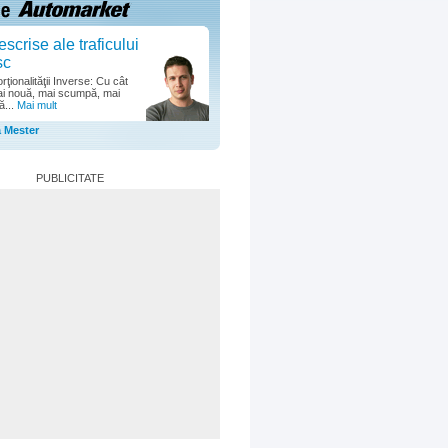
escrise ale traficului
sc
ţionalităţii Inverse: Cu cât
i nouă, mai scumpă, mai
ă...
Mai mult
a Mester
PUBLICITATE