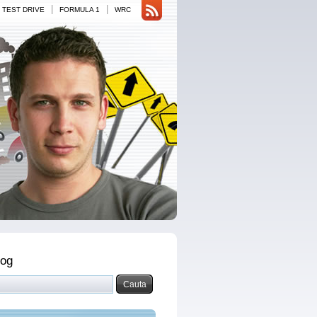
|
|
TEST DRIVE
FORMULA 1
WRC
log