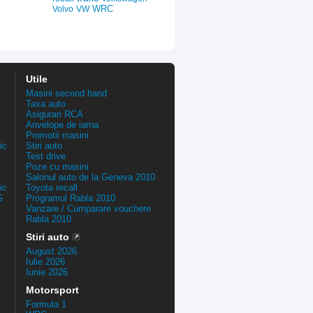
WRC
Volvo
VW
Utile
Masini second hand
Taxa auto
Asigurari RCA
Anvelope de iarna
Promotii masini
ic
Stiri auto
Test drive
Poze cu masini
Salonul auto de la Geneva 2010
ic
Toyota recall
G
Programul Rabla 2010
Vanzare / Cumparare vouchere
Rabla 2010
Stiri auto
August 2026
Iulie 2026
Iunie 2026
Motorsport
Formula 1