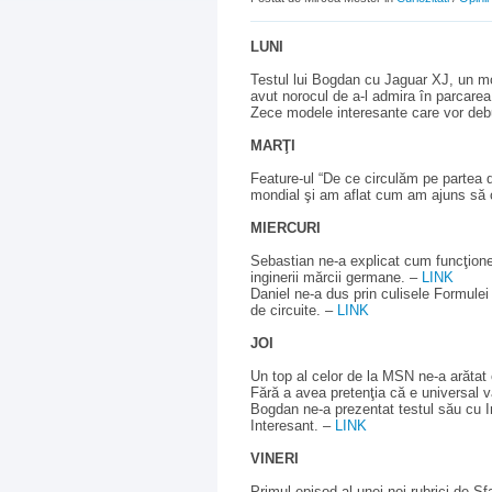
LUNI
Testul lui Bogdan cu Jaguar XJ, un mod
avut norocul de a-l admira în parcarea
Zece modele interesante care vor debu
MARŢI
Feature-ul “De ce circulăm pe partea di
mondial şi am aflat cum am ajuns să c
MIERCURI
Sebastian ne-a explicat cum funcţio
inginerii mărcii germane. –
LINK
Daniel ne-a dus prin culisele Formulei
de circuite. –
LINK
JOI
Un top al celor de la MSN ne-a arăta
Fără a avea pretenţia că e universal v
Bogdan ne-a prezentat testul său cu Inf
Interesant. –
LINK
VINERI
Primul episod al unei noi rubrici de Sfa