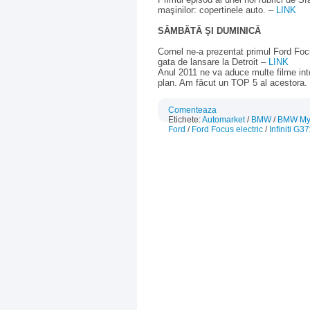
maşinilor: copertinele auto. –
LINK
SÂMBĂTĂ ŞI DUMINICĂ
Cornel ne-a prezentat primul Ford Foc
gata de lansare la Detroit –
LINK
Anul 2011 ne va aduce multe filme inte
plan. Am făcut un TOP 5 al acestora.
Comenteaza
Etichete:
Automarket
/
BMW
/
BMW My
Ford
/
Ford Focus electric
/
Infiniti G3