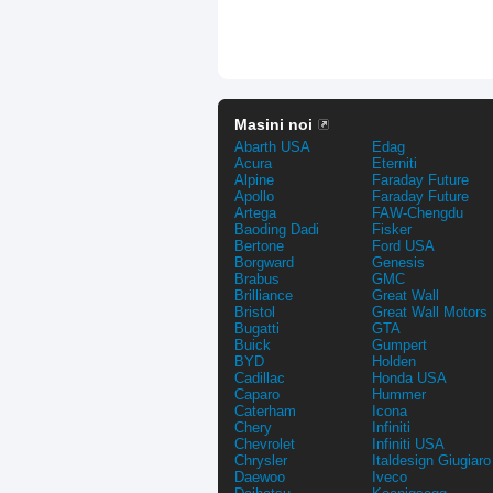
Masini noi
Abarth USA
Edag
Acura
Eterniti
Alpine
Faraday Future
Apollo
Faraday Future
Artega
FAW-Chengdu
Baoding Dadi
Fisker
Bertone
Ford USA
Borgward
Genesis
Brabus
GMC
Brilliance
Great Wall
Bristol
Great Wall Motors
Bugatti
GTA
Buick
Gumpert
BYD
Holden
Cadillac
Honda USA
Caparo
Hummer
Caterham
Icona
Chery
Infiniti
Chevrolet
Infiniti USA
Chrysler
Italdesign Giugiaro
Daewoo
Iveco