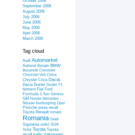
October 2006
September 2006
August 2006
July 2006
June 2006
May 2006
April 2006
March 2006
Tag cloud
Automarket
Audi
Autovot
BMW
Bangle
Bucuresti
Chevrolet
Chevrolet Volt
China
Dacia
Criza
Chrysler
Dacia Duster
Duster
F1
Fiat
Ford
faliment
Formula 1
fun
Geneva
GM
Honda
Mercedes
Nissan
Nurburgring
Opel
recall
Porsche
presa
Toyota
Renault
romani
Romania
Saab
Siguranta
SUA
soferi
Toyota
Toyota
Tesla
trafic
recall
Volkswagen