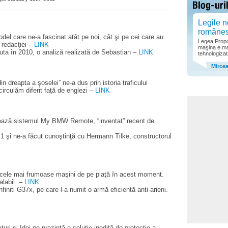
Legile n
române
el care ne-a fascinat atât pe noi, cât şi pe cei care au
Legea Propor
 redacţiei –
LINK
maşina e ma
ta în 2010, o analiză realizată de Sebastian –
LINK
tehnologizat
Mirce
n dreapta a şoselei” ne-a dus prin istoria traficului
irculăm diferit faţă de englezi –
LINK
nează sistemul My BMW Remote, “inventat” recent de
 1 şi ne-a făcut cunoştinţă cu Hermann Tilke, constructorul
t cele mai frumoase maşini de pe piaţă în acest moment.
alabil. –
LINK
initi G37x, pe care l-a numit o armă eficientă anti-arieni.
turi şi Idei ne prezintă o soluţie inedită de protecţie a