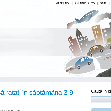
|
|
|
MASINI NOI
ANUNTURI AUTO
STIRI
să rataţi în săptămâna 3-9
Cauta in b
pe January 10th, 2011