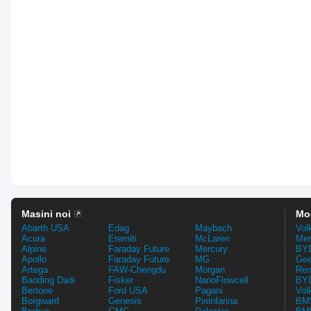
Masini noi
Mo
Abarth USA
Edag
Maybach
Vol
Acura
Eterniti
McLaren
Mer
Alpine
Faraday Future
Mercury
BYD
Apollo
Faraday Future
MG
Gee
Artega
FAW-Chengdu
Morgan
Ren
Baoding Dadi
Fisker
NanoFlowcell
BYD
Bertone
Ford USA
Pagani
Vol
Borgward
Genesis
Pininfarina
BMW