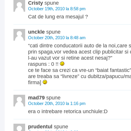
Cristy
spune
October 19th, 2010 la 8:58 pm
Cat de lung era mesajul ?
unckle
spune
October 20th, 2010 la 8:48 am
“cati dintre conducatorii auto de la noi,care s
prin spaga,vor vedea acest clip publicitar si c
l-au vazut vor si retine acest nesaj?”
raspuns : 0 !!
ce te face sa crezi ca vre-un “baiat fantastic”
are treaba sa “livreze” cu dubitza/papucu/m
firma]
mad79
spune
October 20th, 2010 la 1:16 pm
era o intrebare retorica unchiule:D
prudentul
spune