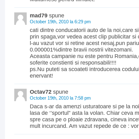
mad79
spune
October 19th, 2010 la 6:29 pm
cati dintre conducatorii auto de la noi,care s
prin spaga,vor vedea acest clip publicitar si c
l-au vazut vor si retine acest nesaj,pun pari
0.000001%dintre bravii nostrii vitezomani.
Aceasta campanie nu este pentru Romania,ci
soferite constienti si responsabili!!!!
ps.Nu puteti sa scoateti introducerea codulu
enervant!
Octav72
spune
October 19th, 2010 la 7:58 pm
Daca s-ar da amenzi usturatoare si pe la noi,
lasa de ‘’sportul” asta la volan. Chiar ceva
spre casa pe o ploaie zdravana, cineva incet
mult incurcand. Am vazut repede de ce : vo