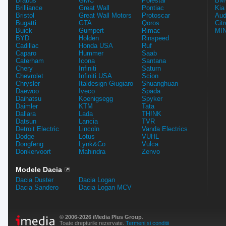
Brabus
GMC
Polestar
BMW
Brilliance
Great Wall
Pontiac
Kia
Bristol
Great Wall Motors
Protoscar
Aud
Bugatti
GTA
Qoros
Cit
Buick
Gumpert
Rimac
MIN
BYD
Holden
Rinspeed
Cadillac
Honda USA
Ruf
Caparo
Hummer
Saab
Caterham
Icona
Santana
Chery
Infiniti
Saturn
Chevrolet
Infiniti USA
Scion
Chrysler
Italdesign Giugiaro
Shuanghuan
Daewoo
Iveco
Spada
Daihatsu
Koenigsegg
Spyker
Daimler
KTM
Tata
Dallara
Lada
TH!NK
Datsun
Lancia
TVR
Detroit Electric
Lincoln
Vanda Electrics
Dodge
Lotus
VUHL
Dongfeng
Lynk&Co
Vulca
Donkervoort
Mahindra
Zenvo
Modele Dacia
Dacia Duster
Dacia Logan
Dacia Sandero
Dacia Logan MCV
© 2006-2026 iMedia Plus Group
.
Toate drepturile rezervate.
Termeni si conditii