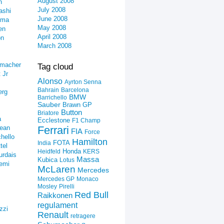
August 2008
n
July 2008
ashi
June 2008
ima
May 2008
en
April 2008
on
March 2008
umacher
Tag cloud
 Jr
Alonso
Ayrton Senna
Bahrain
Barcelona
erg
BMW
Barrichello
Sauber
Brawn GP
Button
Briatore
a
Ecclestone
F1 Champ
ean
Ferrari
FIA
Force
hello
Hamilton
FOTA
India
tel
Honda
Heidfeld
KERS
urdais
Massa
Kubica
Lotus
emi
McLaren
Mercedes
Mercedes GP
Monaco
Mosley
Pirelli
Red Bull
Raikkonen
regulament
zzi
Renault
retragere