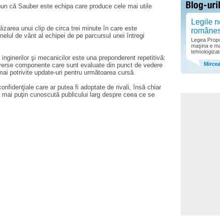
un că Sauber este echipa care produce cele mai utile
Legile n
izarea unui clip de circa trei minute în care este
române
unelul de vânt al echipei de pe parcursul unei întregi
Legea Propor
maşina e ma
tehnologizat
nginerilor şi mecanicilor este una preponderent repetitivă:
Mirce
verse componente care sunt evaluate din punct de vedere
mai potrivite update-uri pentru următoarea cursă.
onfidenţiale care ar putea fi adoptate de rivali, însă chiar
ţă mai puţin cunoscută publicului larg despre ceea ce se