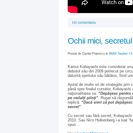
Un comentariu
Ochii mici, secretu
Postat de Daniel Popescu in
BMW Sauber
/
K
Kamui Kobayashi este considerat unul d
debutul său din 2009 petrecut pe circuit
datorită spiritului său bătăios, fiind un
Ajutat de multe ori de strategiile pri
până spre finalul curselor, Kobayashi 
naţionalitatea sa:
“Depăşesc pentru c
pe ceilalţi piloţi”
. Rugat să răspundă
replică:
“Dacă simt că pot depăşesc p
secret”
.
Cu secret sau fără secret, Kobayashi 
2010. Sau Nico Hulkenberg i-a luat “fa
spus…