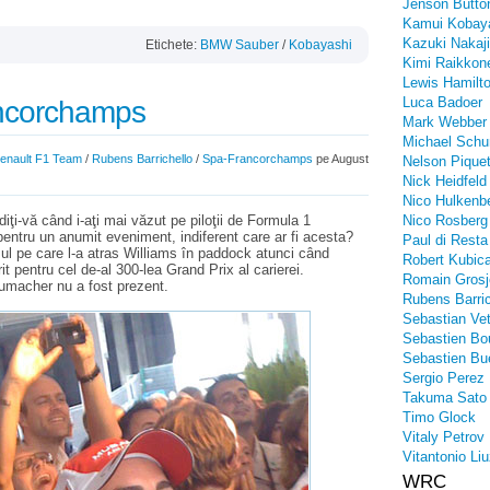
Jenson Butto
Kamui Kobay
Kazuki Nakaj
Etichete:
BMW Sauber
/
Kobayashi
Kimi Raikkon
Lewis Hamilt
Luca Badoer
ancorchamps
Mark Webber
Michael Sch
enault F1 Team
/
Rubens Barrichello
/
Spa-Francorchamps
pe August
Nelson Piquet
Nick Heidfeld
Nico Hulkenb
ndiţi-vă când i-aţi mai văzut pe piloţii de Formula 1
Nico Rosberg
pentru un anumit eveniment, indiferent care ar fi acesta?
Paul di Resta
sul pe care l-a atras Williams în paddock atunci când
Robert Kubic
t pentru cel de-al 300-lea Grand Prix al carierei.
Romain Grosj
umacher nu a fost prezent.
Rubens Barric
Sebastian Vet
Sebastien Bo
Sebastien Bu
Sergio Perez
Takuma Sato
Timo Glock
Vitaly Petrov
Vitantonio Liu
WRC