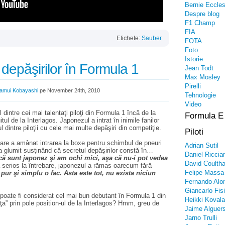
Bernie Eccle
Despre blog
F1 Champ
FIA
Etichete:
Sauber
FOTA
Foto
Istorie
l depăşirilor în Formula 1
Jean Todt
Max Mosley
Pirelli
amui Kobayashi
pe November 24th, 2010
Tehnologie
Video
intre cei mai talentaţi piloţi din Formula 1 încă de la
Formula E
ul de la Interlagos. Japonezul a intrat în inimile fanilor
ul dintre piloţii cu cele mai multe depăşiri din competiţie.
Piloti
n care a amânat intrarea la boxe pentru schimbul de pneuri
Adrian Sutil
a glumit susţinând că secretul depăşirilor constă în…
Daniel Riccia
ă sunt japonez şi am ochi mici, aşa că nu-i pot vedea
David Coultha
 serios la întrebare, japonezul a rămas oarecum fără
Felipe Massa
ur şi simplu o fac. Asta este tot, nu exista niciun
Fernando Alo
Giancarlo Fisi
poate fi considerat cel mai bun debutant în Formula 1 din
Heikki Kovala
ţa” prin pole position-ul de la Interlagos? Hmm, greu de
Jaime Alguers
Jarno Trulli