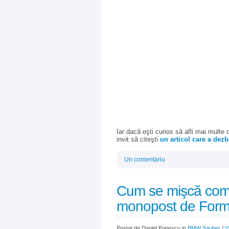
Iar dacă eşti curios să afli mai multe 
invit să citeşti
un articol care a dezb
Un comentariu
Cum se mişcă combu
monopost de Form
Postat de Daniel Popescu in
BMW Sauber
/
V