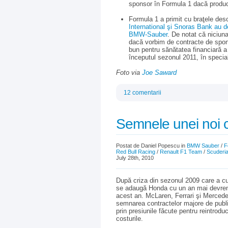
sponsor în Formula 1 dacă produc
Formula 1 a primit cu braţele des
International şi Snoras Bank au d
BMW-Sauber
. De notat că niciuna
dacă vorbim de contracte de spon
bun pentru sănătatea financiară a
începutul sezonul 2011, în special
Foto via
Joe Saward
12 comentarii
Semnele unei noi c
Postat de Daniel Popescu in
BMW Sauber
/
F
Red Bull Racing
/
Renault F1 Team
/
Scuderia
July 28th, 2010
După criza din sezonul 2009 care a cu
se adaugă Honda cu un an mai devreme
acest an. McLaren, Ferrari şi Mercedes
semnarea contractelor majore de publi
prin presiunile făcute pentru reintroduc
costurile.