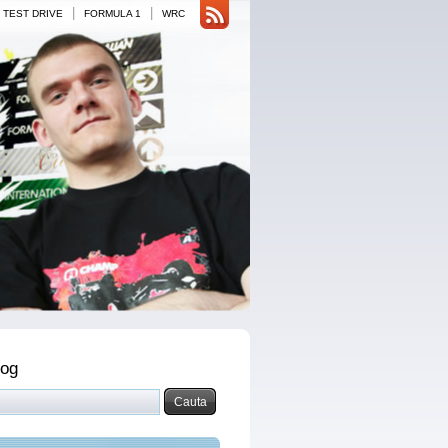
|
|
TEST DRIVE
FORMULA 1
WRC
log