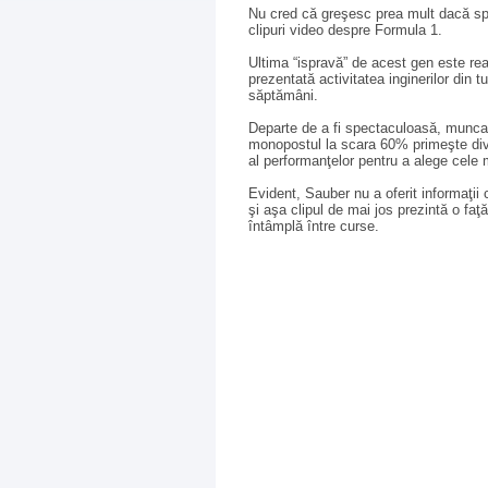
Nu cred că greşesc prea mult dacă sp
clipuri video despre Formula 1.
Ultima “ispravă” de acest gen este real
prezentată activitatea inginerilor din t
săptămâni.
Departe de a fi spectaculoasă, munca i
monopostul la scara 60% primeşte di
al performanţelor pentru a alege cele 
Evident, Sauber nu a oferit informaţii c
şi aşa clipul de mai jos prezintă o fa
întâmplă între curse.