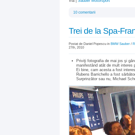
Via |
Sauber Motorsport
10 comentarii
Trei de la Spa-Fr
Postat de Daniel Popescu in
BMW Sauber
/
R
27th, 2010
Priviţi fotografia de mai jos şi gâ
manifestând atât de mult interes 
Ei bine, cam acesta a fost intere
Rubens Barrichello a fost sărbători
Surprinzător sau nu, Michael Sch