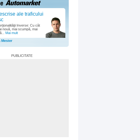
escrise ale traficului
sc
ţionalităţii Inverse: Cu cât
i nouă, mai scumpă, mai
ă...
Mai mult
a Mester
PUBLICITATE