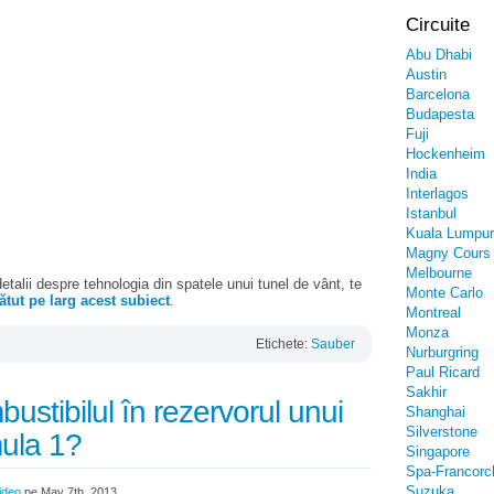
Circuite
Abu Dhabi
Austin
Barcelona
Budapesta
Fuji
Hockenheim
India
Interlagos
Istanbul
Kuala Lumpur
Magny Cours
Melbourne
detalii despre tehnologia din spatele unui tunel de vânt, te
Monte Carlo
ătut pe larg acest subiect
.
Montreal
Monza
Etichete:
Sauber
Nurburgring
Paul Ricard
Sakhir
stibilul în rezervorul unui
Shanghai
Silverstone
ula 1?
Singapore
Spa-Francor
Suzuka
ideo
pe May 7th, 2013