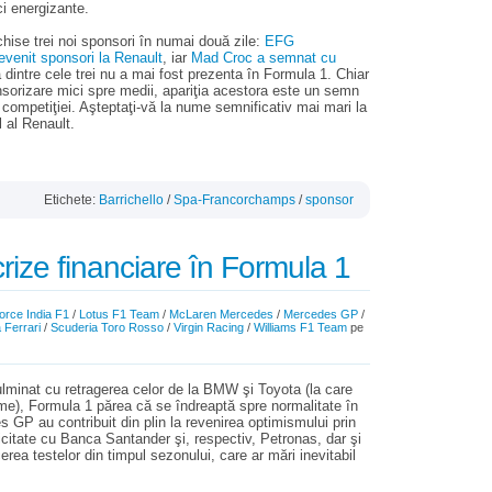
i energizante.
chise trei noi sponsori în numai două zile:
EFG
evenit sponsori la Renault
, iar
Mad Croc a semnat cu
 dintre cele trei nu a mai fost prezenta în Formula 1. Chiar
sorizare mici spre medii, apariţia acestora este un semn
 competiţiei. Aşteptaţi-vă la nume semnificativ mai mari la
 al Renault.
Etichete:
Barrichello
/
Spa-Francorchamps
/
sponsor
rize financiare în Formula 1
orce India F1
/
Lotus F1 Team
/
McLaren Mercedes
/
Mercedes GP
/
 Ferrari
/
Scuderia Toro Rosso
/
Virgin Racing
/
Williams F1 Team
pe
lminat cu retragerea celor de la BMW şi Toyota (la care
), Formula 1 părea că se îndreaptă spre normalitate în
 GP au contribuit din plin la revenirea optimismului prin
citate cu Banca Santander şi, respectiv, Petronas, dar şi
erea testelor din timpul sezonului, care ar mări inevitabil