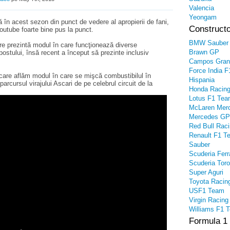
Valencia
Yeongam
în acest sezon din punct de vedere al apropierii de fani,
Constructo
Youtube foarte bine pus la punct.
BMW Sauber
re prezintă modul în care funcţionează diverse
Brawn GP
tului, însă recent a început să prezinte inclusiv
Campos Gran
Force India F
 care aflăm modul în care se mişcă combustibilul în
Hispania
rcursul virajului Ascari de pe celebrul circuit de la
Honda Racin
Lotus F1 Te
McLaren Mer
Mercedes GP
Red Bull Rac
Renault F1 T
Sauber
Scuderia Ferr
Scuderia Tor
Super Aguri
Toyota Racin
USF1 Team
Virgin Racing
Williams F1 
Formula 1