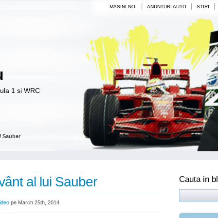
|
|
|
MASINI NOI
ANUNTURI AUTO
STIRI
u
mula 1 si WRC
 Sauber
 vânt al lui Sauber
Cauta in b
ideo
pe March 25th, 2014