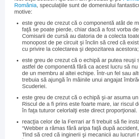
România
, speculaţiile sunt de domeniului fantastic
motive:
este greu de crezut că o componentă atât de 
faţă se poate pierde, chiar dacă a fost vorba d
Comisarii de cursă au datoria de a colecta toat
monopost de pe circuit şi înclin să cred că exist
cu privire la colectarea şi depozitarea acestora;
este greu de crezut că o echipă ar putea reuş
astfel de componentă fără ca acest lucru să nu
de un membru al altei echipe. Într-un fel sau a
trebuia să ajungă în mâinile unui angajat îmbrăc
Scuderiei.
este greu de crezut că o echipă şi-ar asuma un a
Riscul de a fi prins este foarte mare, iar riscul 
în faţa tuturor celorlalţi este direct proporţional.
reacţia celor de la Ferrari ar fi trebuit să fie in
“Webber a rămas fără aripa faţă după accident, 
Tind să cred că inginerii şi mecanicii au lucruri