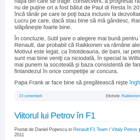
naţia din care se trage: consecvent, a progresat ra
nu de puţine ori a fost bătut de Paul di Resta în 20
încă tânăr pe care te poţi baza inclusiv la dezvolt
Lucru pe care, dacă stau bine să mă gândesc, Rai
stăpâneşte foarte bine.
În concluzie, Sutil pare o alegere mai bună pentru
Renault, dar probabil că Raikkonen va rămâne aleg
Motivul este legat, ca întotdeauna, de bani, iar petr
sunt mai bine veniţi ca niciodată, în special la Wil
mai punem la socoteală şi baza consistentă de fan
finlandezul în orice competiţie ar concura.
Papa Frank ar face bine să pregătească nişte
îngh
23 comentarii
Etichete:
Raikkonen
Viitorul lui Petrov în F1
Postat de Daniel Popescu in
Renault F1 Team
/
Vitaly Petrov
p
2011