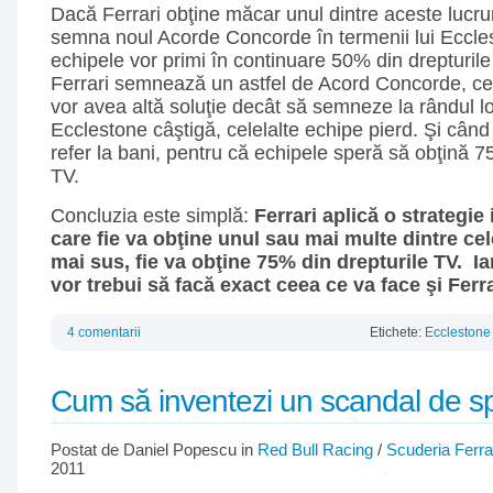
Dacă Ferrari obţine măcar unul dintre aceste lucru
semna noul Acorde Concorde în termenii lui Eccles
echipele vor primi în continuare 50% din drepturile
Ferrari semnează un astfel de Acord Concorde, cel
vor avea altă soluţie decât să semneze la rândul lor
Ecclestone câştigă, celelalte echipe pierd. Şi cân
refer la bani, pentru că echipele speră să obţină 7
TV.
Concluzia este simplă:
Ferrari aplică o strategie 
care fie va obţine unul sau mai multe dintre cel
mai sus, fie va obţine 75% din drepturile TV. Ia
vor trebui să facă exact ceea ce va face şi Ferra
4 comentarii
Etichete:
Ecclestone
Cum să inventezi un scandal de s
Postat de Daniel Popescu in
Red Bull Racing
/
Scuderia Ferra
2011