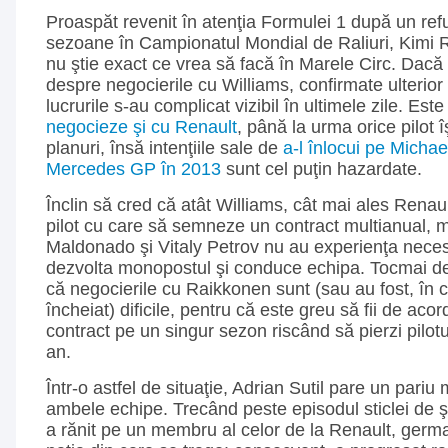
Proaspăt revenit în atenţia Formulei 1 după un re
sezoane în Campionatul Mondial de Raliuri, Kimi 
nu ştie exact ce vrea să facă în Marele Circ. Dacă i
despre negocierile cu Williams, confirmate ulterior
lucrurile s-au complicat vizibil în ultimele zile. Est
negocieze şi cu Renault
, până la urma orice pilot î
planuri, însă intenţiile sale de
a-l înlocui pe Micha
Mercedes GP în 2013
sunt cel puţin hazardate.
Înclin să cred că atât Williams, cât mai ales Renaul
pilot cu care să semneze un contract multianual, m
Maldonado şi Vitaly Petrov nu au experienţa nece
dezvolta monopostul şi conduce echipa. Tocmai de
că negocierile cu Raikkonen sunt (sau au fost, în 
încheiat) dificile, pentru că este greu să fii de ac
contract pe un singur sezon riscând să pierzi pilot
an.
Într-o astfel de situaţie, Adrian Sutil pare un pariu
ambele echipe. Trecând peste episodul sticlei de 
a rănit pe un membru al celor de la Renault, germa