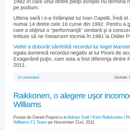
1992 în care unul dintre piloţii echipei nu termină 
pe podium.
Ultima oară i s-a întâmplat lui Ivan Capelli, însă el
numai 14 dintre cele 16 curse din 1992. Pentru a gă
care a obţinut o “performanţă” similară şi a concur
trebuie să ne întoarcem tocmai în 1981 la Didier Pi
Vettel a doborât sâmbătă recordul lui Nigel Mansel
egala duminică recordul negativ al lui Pironi de a
Exagerând puţin, cam asta a fost diferenţa dintre R
2011.
10 comentarii
Etichete:
Raikkonen, o alegere uşor incomo
Williams
Postat de Daniel Popescu in
Adrian Sutil
/
Kimi Raikkonen
/
R
Williams F1 Team
pe November 21st, 2011