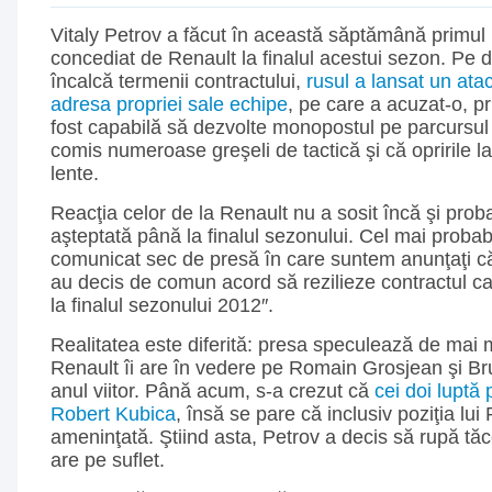
Vitaly Petrov a făcut în această săptămână primul 
concediat de Renault la finalul acestui sezon. Pe d
încalcă termenii contractului,
rusul a lansat un ata
adresa propriei sale echipe
, pe care a acuzat-o, pr
fost capabilă să dezvolte monopostul pe parcursul
comis numeroase greşeli de tactică şi că opririle l
lente.
Reacţia celor de la Renault nu a sosit încă şi proba
aşteptată până la finalul sezonului. Cel mai probabi
comunicat sec de presă în care suntem anunţaţi că
au decis de comun acord să rezilieze contractul c
la finalul sezonului 2012″.
Realitatea este diferită: presa speculează de mai 
Renault îi are în vedere pe Romain Grosjean şi B
anul viitor. Până acum, s-a crezut că
cei doi luptă 
Robert Kubica
, însă se pare că inclusiv poziţia lui
ameninţată. Ştiind asta, Petrov a decis să rupă tă
are pe suflet.