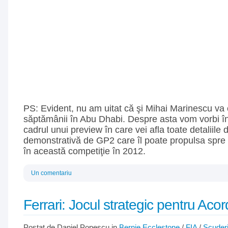
PS: Evident, nu am uitat că şi Mihai Marinescu va c
săptămânii în Abu Dhabi. Despre asta vom vorbi îns
cadrul unui preview în care vei afla toate detaliile
demonstrativă de GP2 care îl poate propulsa spre
în această competiţie în 2012.
Un comentariu
Ferrari: Jocul strategic pentru Ac
Postat de Daniel Popescu in
Bernie Ecclestone
/
FIA
/
Scuderi