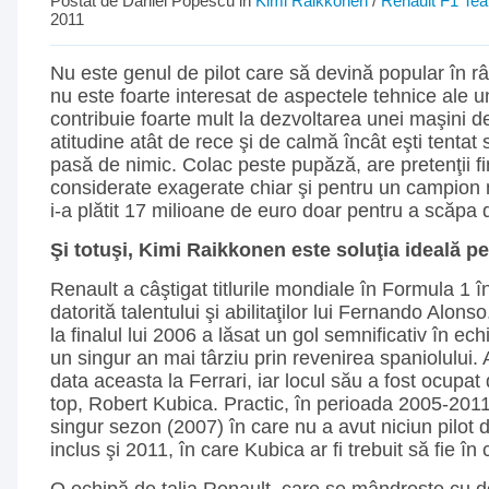
Postat de Daniel Popescu in
Kimi Raikkonen
/
Renault F1 Te
2011
Nu este genul de pilot care să devină popular în r
nu este foarte interesat de aspectele tehnice ale 
contribuie foarte mult la dezvoltarea unei maşini d
atitudine atât de rece şi de calmă încât eşti tentat s
pasă de nimic. Colac peste pupăză, are pretenţii f
considerate exagerate chiar şi pentru un campion m
i-a plătit 17 milioane de euro doar pentru a scăpa d
Şi totuşi, Kimi Raikkonen este soluţia ideală p
Renault a câştigat titlurile mondiale în Formula 1 
datorită talentului şi abilitaţilor lui Fernando Alon
la finalul lui 2006 a lăsat un gol semnificativ în ech
un singur an mai târziu prin revenirea spaniolului. 
data aceasta la Ferrari, iar locul său a fost ocupat 
top, Robert Kubica. Practic, în perioada 2005-201
singur sezon (2007) în care nu a avut niciun pilot 
inclus şi 2011, în care Kubica ar fi trebuit să fie în 