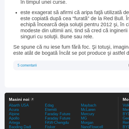
în timpul unei curse.
este exagerat să afirmi că aripa faţă utilizată de
este copiată după cea “furată” de la Red Bull. Î
echipă încearcă deja soluţii pentru 2012 şi, în c
modeste din ultimii ani, tind să cred că inginerii 
singuri cu soluţii. Bune sau rele.
Se spune că nu iese fum fără foc. Şi totuşi, imagina
este atât de bogată încât se pot produce şi astfel 
5 comentarii
Masini noi
Mo
Abarth USA
Edag
Maybach
Vol
Acura
Eterniti
McLaren
Mer
Alpine
Faraday Future
Mercury
BYD
Apollo
Faraday Future
MG
Gee
Artega
FAW-Chengdu
Morgan
Ren
Baoding Dadi
Fisker
NanoFlowcell
BYD