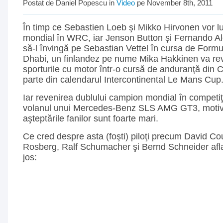
Postat de Daniel Popescu in
Video
pe November 8th, 2011
În timp ce Sebastien Loeb şi Mikko Hirvonen vor lup
mondial în WRC, iar Jenson Button şi Fernando Al
să-l învingă pe Sebastian Vettel în cursa de Formu
Dhabi, un finlandez pe nume Mika Hakkinen va rev
sporturile cu motor într-o cursă de anduranţă din 
parte din calendarul Intercontinental Le Mans Cup
Iar revenirea dublului campion mondial în competiţ
volanul unui Mercedes-Benz SLS AMG GT3, motiv
aşteptările fanilor sunt foarte mari.
Ce cred despre asta (foşti) piloţi precum David Co
Rosberg, Ralf Schumacher şi Bernd Schneider aflaţ
jos: