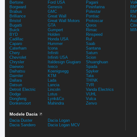
Bertone
Ford USA
Pagani
Vol
Borgward
Genesis
Pininfarina
BMW
Brabus
GMC
Polestar
BMW
Brilliance
Great Wall
Pontiac
Kia
Bristol
Great Wall Motors
Protoscar
Aud
Bugatti
GTA
Qoros
Cit
Buick
Gumpert
Rimac
MIN
BYD
Holden
Rinspeed
Cadillac
Honda USA
Ruf
Caparo
Hummer
Saab
Caterham
Icona
Santana
Chery
Infiniti
Saturn
Chevrolet
Infiniti USA
Scion
Chrysler
Italdesign Giugiaro
Shuanghuan
Daewoo
Iveco
Spada
Daihatsu
Koenigsegg
Spyker
Daimler
KTM
Tata
Dallara
Lada
TH!NK
Datsun
Lancia
TVR
Detroit Electric
Lincoln
Vanda Electrics
Dodge
Lotus
VUHL
Dongfeng
Lynk&Co
Vulca
Donkervoort
Mahindra
Zenvo
Modele Dacia
Dacia Duster
Dacia Logan
Dacia Sandero
Dacia Logan MCV