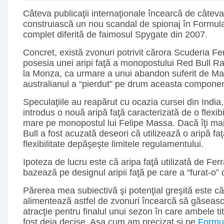
Câteva publicaţii internaţionale încearcă de câteva
construiască un nou scandal de spionaj în Formula 
complet diferită de faimosul Spygate din 2007.
Concret, există zvonuri potrivit cărora Scuderia Ferr
posesia unei aripi faţă a monopostului Red Bull R
la Monza, ca urmare a unui abandon suferit de M
australianul a “pierdut” pe drum aceasta compone
Speculaţiile au reapărut cu ocazia cursei din India
introdus o nouă aripă faţă caracterizată de o flexibi
mare pe monopostul lui Felipe Massa. Dacă îţi mai
Bull a fost acuzată deseori că utilizează o aripă faţ
flexibilitate depăşeşte limitele regulamentului.
Ipoteza de lucru este că aripa faţă utilizată de Ferr
bazează pe designul aripii faţă pe care a “furat-o” 
Părerea mea subiectivă şi potenţial greşită este că 
alimentează astfel de zvonuri încearcă să găseas
atracţie pentru finalul unui sezon în care ambele ti
fost deja decise. Aşa cum am precizat şi pe
Formu