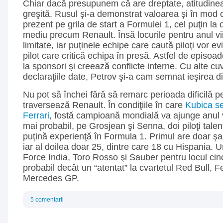
Chiar dacă presupunem că are dreptate, atitudinea
greşită. Rusul şi-a demonstrat valoarea şi în mod c
prezent pe grila de start a Formulei 1, cel puţin la 
mediu precum Renault. Însă locurile pentru anul vi
limitate, iar puţinele echipe care caută piloţi vor e
pilot care critică echipa în presă. Astfel de episo
la sponsori şi creează conflicte interne. Cu alte cuv
declaraţiile date, Petrov şi-a cam semnat ieşirea d
Nu pot să închei fără să remarc perioada dificilă p
traversează Renault. În condiţiile în care
Kubica se
Ferrari
, fostă campioană mondială va ajunge anul v
mai probabil, pe Grosjean şi Senna, doi piloţi talen
puţină experienţă în Formula 1. Primul are doar şa
iar al doilea doar 25, dintre care 18 cu Hispania. U
Force India, Toro Rosso şi Sauber pentru locul cin
probabil decât un “atentat” la cvartetul Red Bull, F
Mercedes GP.
5 comentarii