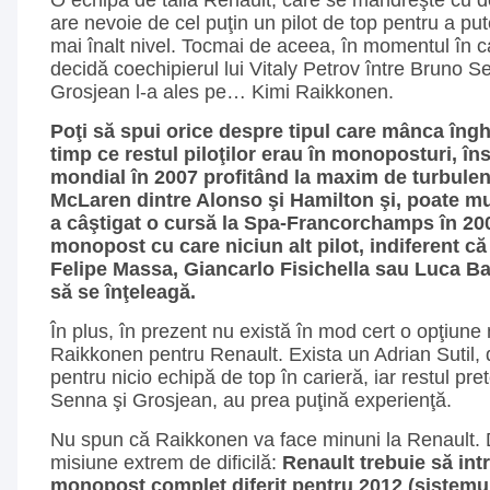
O echipă de talia Renault, care se mândreşte cu do
are nevoie de cel puţin un pilot de top pentru a pu
mai înalt nivel. Tocmai de aceea, în momentul în ca
decidă coechipierul lui Vitaly Petrov între Bruno 
Grosjean l-a ales pe… Kimi Raikkonen.
Poţi să spui orice despre tipul care mânca înghe
timp ce restul piloţilor erau în monoposturi, îns
mondial în 2007 profitând la maxim de turbulen
McLaren dintre Alonso şi Hamilton şi, poate mu
a câştigat o cursă la Spa-Francorchamps în 20
monopost cu care niciun alt pilot, indiferent c
Felipe Massa, Giancarlo Fisichella sau Luca Ba
să se înţeleagă.
În plus, în prezent nu există în mod cert o opţiun
Raikkonen pentru Renault. Exista un Adrian Sutil, 
pentru nicio echipă de top în carieră, iar restul pret
Senna şi Grosjean, au prea puţină experienţă.
Nu spun că Raikkonen va face minuni la Renault. D
misiune extrem de dificilă:
Renault trebuie să in
monopost complet diferit pentru 2012 (sistemu