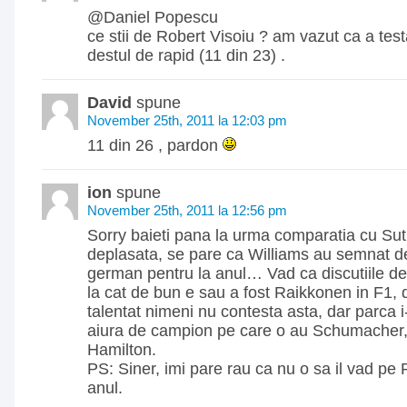
@Daniel Popescu
ce stii de Robert Visoiu ? am vazut ca a test
destul de rapid (11 din 23) .
David
spune
November 25th, 2011 la 12:03 pm
11 din 26 , pardon
ion
spune
November 25th, 2011 la 12:56 pm
Sorry baieti pana la urma comparatia cu Suti
deplasata, se pare ca Williams au semnat dej
german pentru la anul… Vad ca discutiile d
la cat de bun e sau a fost Raikkonen in F1, d
talentat nimeni nu contesta asta, dar parca i-
aiura de campion pe care o au Schumacher,
Hamilton.
PS: Siner, imi pare rau ca nu o sa il vad pe
anul.