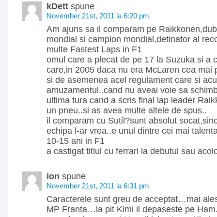
kDett
spune
November 21st, 2011 la 6:20 pm
Am ajuns sa il comparam pe Raikkonen,dub
mondial si campion mondial,detinator al rec
multe Fastest Laps in F1
omul care a plecat de pe 17 la Suzuka si a c
care,in 2005 daca nu era McLaren cea mai p
si de asemenea acel regulament care si acu
amuzamentul..cand nu aveai voie sa schimbi p
ultima tura cand a scris final lap leader Rai
un pneu..si as avea multe altele de spus..
il comparam cu Sutil?sunt absolut socat,sinc
echipa l-ar vrea..e unul dintre cei mai talentati
10-15 ani in F1
a castigat titlul cu ferrari la debutul sau aco
ion
spune
November 21st, 2011 la 6:31 pm
Caracterele sunt greu de acceptat…mai ales 
MP Franta…la pit Kimi il depaseste pe Ham..