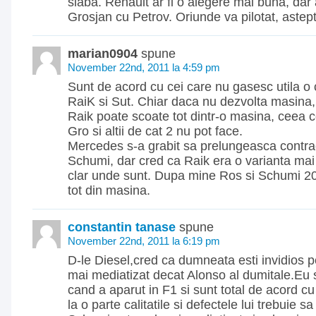
slaba. Renault ar fi o alegere mai buna, dar 
Grosjan cu Petrov. Oriunde va pilotat, aste
marian0904
spune
November 22nd, 2011 la 4:59 pm
Sunt de acord cu cei care nu gasesc utila o 
RaiK si Sut. Chiar daca nu dezvolta masina
Raik poate scoate tot dintr-o masina, ceea c
Gro si altii de cat 2 nu pot face.
Mercedes s-a grabit sa prelungeasca contrac
Schumi, dar cred ca Raik era o varianta mai 
clar unde sunt. Dupa mine Ros si Schumi 2
tot din masina.
constantin tanase
spune
November 22nd, 2011 la 6:19 pm
D-le Diesel,cred ca dumneata esti invidios p
mai mediatizat decat Alonso al dumitale.Eu 
cand a aparut in F1 si sunt total de acord cu
la o parte calitatile si defectele lui trebuie 