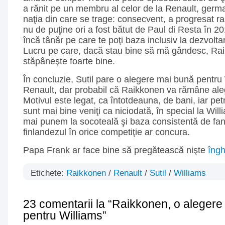
a rănit pe un membru al celor de la Renault, germa
naţia din care se trage: consecvent, a progresat ra
nu de puţine ori a fost bătut de Paul di Resta în 20
încă tânăr pe care te poţi baza inclusiv la dezvolt
Lucru pe care, dacă stau bine să mă gândesc, Rai
stăpâneşte foarte bine.
În concluzie, Sutil pare o alegere mai bună pentru
Renault, dar probabil că Raikkonen va rămâne aleg
Motivul este legat, ca întotdeauna, de bani, iar petr
sunt mai bine veniţi ca niciodată, în special la Wil
mai punem la socoteală şi baza consistentă de fan
finlandezul în orice competiţie ar concura.
Papa Frank ar face bine să pregătească nişte
îngh
Etichete:
Raikkonen
/
Renault
/
Sutil
/
Williams
23 comentarii la “Raikkonen, o aleger
pentru Williams”