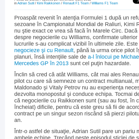
in
Adrian Sutil
/
Kimi Raikkonen
/
Renault F1 Team
/
Williams F1 Team
Proaspăt revenit în atenţia Formulei 1 după un re
sezoane în Campionatul Mondial de Raliuri, Kimi 
nu ştie exact ce vrea să facă în Marele Circ. Dacă i
despre negocierile cu Williams, confirmate ulterior
lucrurile s-au complicat vizibil în ultimele zile. Est
negocieze şi cu Renault
, până la urma orice pilot î
planuri, însă intenţiile sale de
a-l înlocui pe Micha
Mercedes GP în 2013
sunt cel puţin hazardate.
Înclin să cred că atât Williams, cât mai ales Renaul
pilot cu care să semneze un contract multianual, m
Maldonado şi Vitaly Petrov nu au experienţa nece
dezvolta monopostul şi conduce echipa. Tocmai de
că negocierile cu Raikkonen sunt (sau au fost, în 
încheiat) dificile, pentru că este greu să fii de ac
contract pe un singur sezon riscând să pierzi pilot
an.
Într-o astfel de situaţie, Adrian Sutil pare un pariu
ambele echipe. Trecând peste episodul sticlei de 