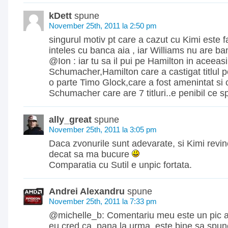
kDett
spune
November 25th, 2011 la 2:50 pm
singurul motiv pt care a cazut cu Kimi este f
inteles cu banca aia , iar Williams nu are b
@Ion : iar tu sa il pui pe Hamilton in aceeas
Schumacher,Hamilton care a castigat titlul p
o parte Timo Glock,care a fost amenintat si 
Schumacher care are 7 titluri..e penibil ce spu
ally_great
spune
November 25th, 2011 la 3:05 pm
Daca zvonurile sunt adevarate, si Kimi revin
decat sa ma bucure
Comparatia cu Sutil e unpic fortata.
Andrei Alexandru
spune
November 25th, 2011 la 7:33 pm
@michelle_b: Comentariu meu este un pic a
eu cred ca, pana la urma, este bine sa spu