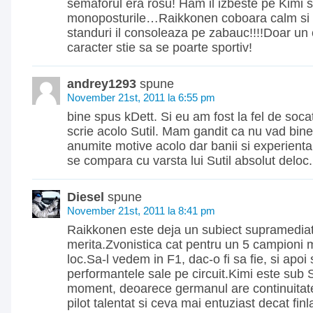
semaforul era rosu! Ham il izbeste pe Kimi s
monoposturile…Raikkonen coboara calm si
standuri il consoleaza pe zabauc!!!!Doar un
caracter stie sa se poarte sportiv!
andrey1293
spune
November 21st, 2011 la 6:55 pm
bine spus kDett. Si eu am fost la fel de soc
scrie acolo Sutil. Mam gandit ca nu vad bine
anumite motive acolo dar banii si experient
se compara cu varsta lui Sutil absolut deloc.
Diesel
spune
November 21st, 2011 la 8:41 pm
Raikkonen este deja un subiect supramediati
merita.Zvonistica cat pentru un 5 campioni m
loc.Sa-l vedem in F1, dac-o fi sa fie, si apo
performantele sale pe circuit.Kimi este sub S
moment, deoarece germanul are continuitate
pilot talentat si ceva mai entuziast decat fin