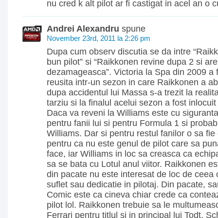
nu cred k alt pilot ar fi castigat in acel an o 
Andrei Alexandru
spune
November 23rd, 2011 la 2:26 pm
Dupa cum observ discutia se da intre “Raik
bun pilot” si “Raikkonen revine dupa 2 si ar
dezamageasca”. Victoria la Spa din 2009 a f
reusita intr-un sezon in care Raikkonen a a
dupa accidentul lui Massa s-a trezit la reali
tarziu si la finalul acelui sezon a fost inlocuit 
Daca va reveni la Williams este cu sigurant
pentru fanii lui si pentru Formula 1 si probabi
Williams. Dar si pentru restul fanilor o sa fi
pentru ca nu este genul de pilot care sa pun
face, iar Williams in loc sa creasca ca echip
sa se bata cu Lotul anul viitor. Raikkonen es
din pacate nu este interesat de loc de ceea 
suflet sau dedicatie in pilotaj. Din pacate, sau
Comic este ca cineva chiar crede ca conteaz
pilot lol. Raikkonen trebuie sa le multumeas
Ferrari pentru titlul si in principal lui Todt, 