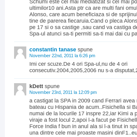
Schumi este cel mai mediatizat si cel mai pop
ultimilor10 ani.Asta ptr ca are multi fani om
Alonso, care acum beneficiaza si de sprijinul 
tine de parerea fiecaruia.Cand o pleca Alon
pe 17 si o sa castige ,sau cand va castiga d
Spa-ul atunci sa-ti permiti sa-ti mai dai cu 
constantin tanase
spune
November 22nd, 2011 la 6:26 pm
Imi cer scuze.De 4 ori Spa-ul,nu de 4 ori
consecutiv.2004,2005,2006 nu s-a disputat,
kDett
spune
November 23rd, 2011 la 12:09 pm
a castigat la SPA in 2009 cand Ferrari avea
bateau cu Hispania de acum..Fisichella si B
numai de la locurile 17 inspre 22,iar Kimi a 
viraje a fost locul 2,apoi l-a facut pe Fisiche
Force India f bun in anul ala si l-a tinut in s
una dintre cele mai proaste masini dinF1..e