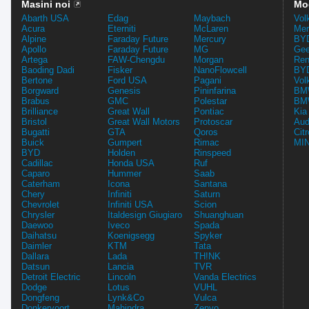
Masini noi
Mo
Abarth USA
Edag
Maybach
Vol
Acura
Eterniti
McLaren
Mer
Alpine
Faraday Future
Mercury
BYD
Apollo
Faraday Future
MG
Gee
Artega
FAW-Chengdu
Morgan
Ren
Baoding Dadi
Fisker
NanoFlowcell
BYD
Bertone
Ford USA
Pagani
Vol
Borgward
Genesis
Pininfarina
BMW
Brabus
GMC
Polestar
BMW
Brilliance
Great Wall
Pontiac
Kia
Bristol
Great Wall Motors
Protoscar
Aud
Bugatti
GTA
Qoros
Cit
Buick
Gumpert
Rimac
MIN
BYD
Holden
Rinspeed
Cadillac
Honda USA
Ruf
Caparo
Hummer
Saab
Caterham
Icona
Santana
Chery
Infiniti
Saturn
Chevrolet
Infiniti USA
Scion
Chrysler
Italdesign Giugiaro
Shuanghuan
Daewoo
Iveco
Spada
Daihatsu
Koenigsegg
Spyker
Daimler
KTM
Tata
Dallara
Lada
TH!NK
Datsun
Lancia
TVR
Detroit Electric
Lincoln
Vanda Electrics
Dodge
Lotus
VUHL
Dongfeng
Lynk&Co
Vulca
Donkervoort
Mahindra
Zenvo