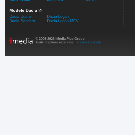
Modele Dacia
Dacia Duster
Dacia Logan
Dacia Sandero
Dacia Logan MCV
© 2006-2026 iMedia Plus Group
.
Toate drepturile rezervate.
Termeni si conditii