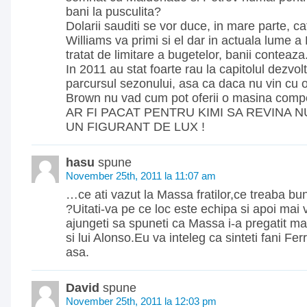
bani la pusculita?
Dolarii sauditi se vor duce, in mare parte, cat
Williams va primi si el dar in actuala lume a 
tratat de limitare a bugetelor, banii conteaza
In 2011 au stat foarte rau la capitolul dezvol
parcursul sezonului, asa ca daca nu vin cu o
Brown nu vad cum pot oferii o masina compe
AR FI PACAT PENTRU KIMI SA REVINA N
UN FIGURANT DE LUX !
hasu
spune
November 25th, 2011 la 11:07 am
…ce ati vazut la Massa fratilor,ce treaba bun
?Uitati-va pe ce loc este echipa si apoi mai
ajungeti sa spuneti ca Massa i-a pregatit ma
si lui Alonso.Eu va inteleg ca sinteti fani Ferr
asa.
David
spune
November 25th, 2011 la 12:03 pm