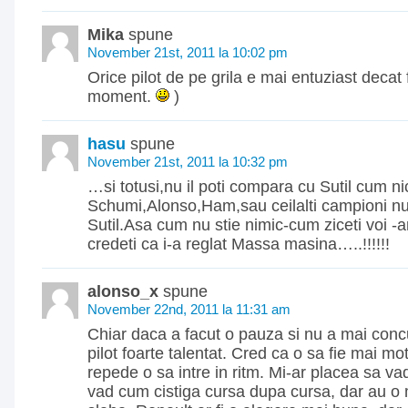
Mika
spune
November 21st, 2011 la 10:02 pm
Orice pilot de pe grila e mai entuziast decat 
moment.
)
hasu
spune
November 21st, 2011 la 10:32 pm
…si totusi,nu il poti compara cu Sutil cum ni
Schumi,Alonso,Ham,sau ceilalti campioni nu 
Sutil.Asa cum nu stie nimic-cum ziceti voi -a
credeti ca i-a reglat Massa masina…..!!!!!!
alonso_x
spune
November 22nd, 2011 la 11:31 am
Chiar daca a facut o pauza si nu a mai conc
pilot foarte talentat. Cred ca o sa fie mai mot
repede o sa intre in ritm. Mi-ar placea sa vad
vad cum cistiga cursa dupa cursa, dar au o 