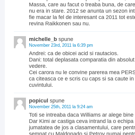
Massa, care au facut o treaba buna, de car
nu era in stare. 2012 se anunta un sezon in
fie macar la fel de interesant ca 2011 tot est
revina Raikkonen sau nu.
michelle_b
spune
November 23rd, 2011 la 6:39 pm
Andrei: ca de obicei acid si rautacios.
Dani: total deplasata comparatia din absolut
vedere.
Cei carora nu le convine parerea mea PER
ca citeasca ce e scris cu caps si sa caute in
cuvintului.
popicul
spune
November 25th, 2011 la 9:24 am
Toti se intreaba daca Williams ar alege bine
Dar Kimi ar castiga ceva intrand la o echipa 
jumatatea de jos a clasamentului, care pentr
semnat cu Maldonado si Petrov numai pentr