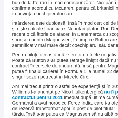
bun de la Ferrari în mod corespunzător. Nici până 
confirma acordul cu McLaren, pentru că britanicii 
în privinţa coechipierului său.
Întârzierea este dubioasă, însă în mod cert cei de 
şi nişte calcule financiare. Nu întâmplător, Ron De
recent o călătorie de afaceri în Danemarca cu sco
sponsori pentru Magnussen, în timp ce Button are 
semnificativ mai mare decât coechipierul său dane
Pentru piloţi, această întârziere are efecte negativ
Poate că Button s-ar putea retrage liniştit dacă nu
contract în cursele de anduranţă, însă pentru Ma
putea fi finalul carierei în Formula 1 la numai 22 d
singur sezon petrecut în Marele Circ.
Am mai trecut printr-o astfel de experienţă şi în 2
Williams l-a anunţat pe Nico Hulkenberg că
nu îi 
contractul pentru 2011
imediat după ultima cursă
Germanul a avut noroc cu Force India, care i-a ofer
de rezervă transformat apoi în post de pilot titular
târziu, însă s-ar putea ca Magnussen să nu aibă p