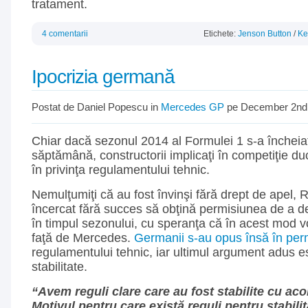
tratament.
4 comentarii
Etichete:
Jenson Button
/
Ke
Ipocrizia germană
Postat de Daniel Popescu in
Mercedes GP
pe December 2nd
Chiar dacă sezonul 2014 al Formulei 1 s-a încheia
săptămână, constructorii implicaţi în competiţie duc
în privinţa regulamentului tehnic.
Nemulţumiţi că au fost învinşi fără drept de apel, R
încercat fără succes să obţină permisiunea de a d
în timpul sezonului, cu speranţa că în acest mod v
faţă de Mercedes.
Germanii s-au opus însă în pe
regulamentului tehnic, iar ultimul argument adus e
stabilitate.
“Avem reguli clare care au fost stabilite cu aco
Motivul pentru care există reguli pentru stabilit