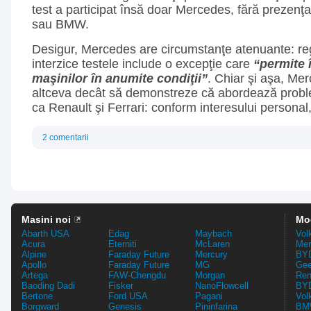
test a participat însă doar Mercedes, fără prezenţa
sau BMW.
Desigur, Mercedes are circumstanţe atenuante: re
interzice testele include o excepţie care
“permite 
maşinilor în anumite condiţii”
. Chiar şi aşa, Me
altceva decât să demonstreze că abordează probl
ca Renault şi Ferrari: conform interesului personal,
2 comentarii
Masini noi
Mo
Abarth USA
Edag
Maybach
Vol
Acura
Eterniti
McLaren
Mer
Alpine
Faraday Future
Mercury
BYD
Apollo
Faraday Future
MG
Gee
Artega
FAW-Chengdu
Morgan
Ren
Baoding Dadi
Fisker
NanoFlowcell
BYD
Bertone
Ford USA
Pagani
Vol
Borgward
Genesis
Pininfarina
BMW