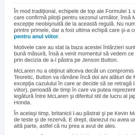
În mod tradiţional, echipele de top ale Formulei 1 s
care confirmă piloţii pentru sezonul următor, însă
excepţie neobişnuită de la această regulă. Nu num
printre primele, dar a fost ultima echipă care şi-a 
pentru anul viitor
.
Motivele care au stat la baza acestei întârzieri su
bună măsură, însă a venit momentul să vedem ce 
prin decizia de a-l păstra pe Jenson Button.
McLaren nu a obţinut altceva decât un compromis p
Teoretic, Button va rămâne încă doi ani alături de
excepţia cazulului în care ar decide să se retragă la
viitor), perioadă de timp în care va putea reprezen
legătură între McLaren şi diferitul stil de lucru al j
Honda.
În acelaşi timp, britanicii l-au păstrat şi pe Kevin
de teste şi de rezervă. E drept, danezul nu avea 
altă parte, astfel că nu prea a avut de ales.