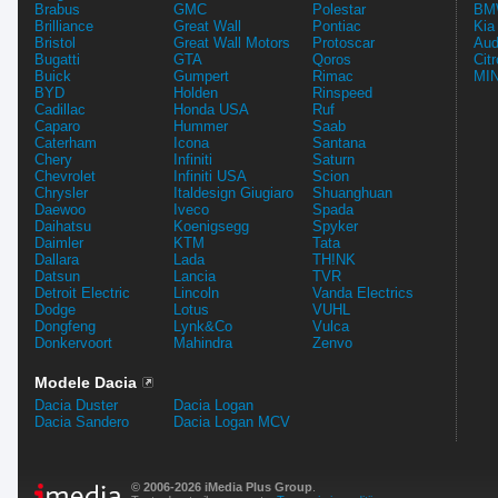
Brabus
GMC
Polestar
BMW
Brilliance
Great Wall
Pontiac
Kia
Bristol
Great Wall Motors
Protoscar
Aud
Bugatti
GTA
Qoros
Cit
Buick
Gumpert
Rimac
MIN
BYD
Holden
Rinspeed
Cadillac
Honda USA
Ruf
Caparo
Hummer
Saab
Caterham
Icona
Santana
Chery
Infiniti
Saturn
Chevrolet
Infiniti USA
Scion
Chrysler
Italdesign Giugiaro
Shuanghuan
Daewoo
Iveco
Spada
Daihatsu
Koenigsegg
Spyker
Daimler
KTM
Tata
Dallara
Lada
TH!NK
Datsun
Lancia
TVR
Detroit Electric
Lincoln
Vanda Electrics
Dodge
Lotus
VUHL
Dongfeng
Lynk&Co
Vulca
Donkervoort
Mahindra
Zenvo
Modele Dacia
Dacia Duster
Dacia Logan
Dacia Sandero
Dacia Logan MCV
© 2006-2026 iMedia Plus Group
.