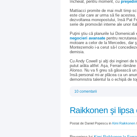
încheiat, pentru moment, cu
preşedi
Mattiacci promite de mai mult timp sch
este clar care ar urma să fie acestea
dezvoltarea monopostului, însă Pat Fry
serie de promovări interne ale unor ital
Puţini ştiu că planurile lui Domenicali 
negocieri avansate
pentru recrutarea
motoare a celor de la Mercedes, dar şi c
Montezemolo i-a cerut să-l concedieze
demisia.
Cu Andy Cowell şi alţi doi ingineri de to
putut arăta altfel. Aşa, Ferrari rămâne 
Alonso. Nu va fi greu să găsească un în
însă personal mi-ar plăcea ca un anum
demomnstra talentul la o echipă de to
10 comentarii
Raikkonen şi lipsa 
Postat de Daniel Popescu in
Kimi Raikkonen
Revenirea lui
Kimi Raikkonen la Ferrar