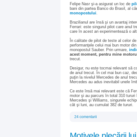
Felipe Nasr şi-a asigurat un loc de
pil
bani din partea Banco do Brasil, al că
monopostului
.
Brazilianul are însă şi un avantaj int
Ferrari: este singurul pilot care anul
care în acest an experimentează o altă
În calitate de pilot de teste al celor 
performanţele celui mai bun motor din
monopostul Sauber. Prin urmare,
indi
acest moment, pentru mine motorul 
trecut.
Desigur, nu este tocmai relevant să c
de anul trecut. În cel mai bun caz, decl
puţin la nivelul Mercedes de anul trecu
Mercedes au adus inevitabil unele îmbu
Ce este însă mai relevant este că Ferr
motor şi au parcurs în total 310 tururi
Mercedes şi Williams, singurele echip
cât şi luni, au cumulat 382 de tururi.
24 comentarii
Motivele plecării lu