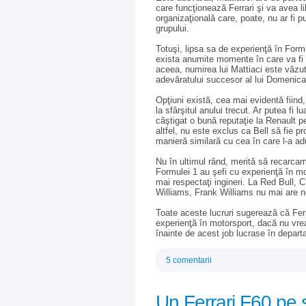
care funcţionează Ferrari şi va avea l
organizaţională care, poate, nu ar fi p
grupului.
Totuşi, lipsa sa de experienţă în Form
exista anumite momente în care va fi b
aceea, numirea lui Mattiaci este văzu
adevăratului succesor al lui Domenical
Opţiuni există, cea mai evidentă fiin
la sfârşitul anului trecut. Ar putea fi l
câştigat o bună reputaţie la Renault p
altfel, nu este exclus ca Bell să fie p
manieră similară cu cea în care l-a ad
Nu în ultimul rând, merită să recarca
Formulei 1 au şefi cu experienţă în m
mai respectaţi ingineri. La Red Bull, 
Williams, Frank Williams nu mai are n
Toate aceste lucruri sugerează că Ferra
experienţă în motorsport, dacă nu vre
înainte de acest job lucrase în depar
5 comentarii
Un Ferrari F60 pe s