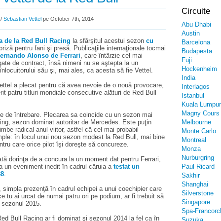
Circuite
/
Sebastian Vettel
pe October 7th, 2014
Abu Dhabi
Austin
a de la Red Bull Racing
la sfârşitul acestui sezon
cu
Barcelona
riză pentru fani şi presă. Publicaţiile internaţionale tocmai
Budapesta
Fernando Alonso de Ferrari
, care întârzie cel mai
Fuji
egate de contract, însă nimeni nu se aştepta la un
Hockenheim
nlocuitorului său şi, mai ales, ca acesta să fie Vettel.
India
 Vettel a plecat pentru că avea nevoie de o nouă provocare,
Interlagos
rit patru titluri mondiale consecutive alături de Red Bull
Istanbul
Kuala Lumpur
Magny Cours
e de întrebare. Plecarea sa coincide cu un sezon mai
cing, sezon dominat autoritar de Mercedes. Este puţin
Melbourne
imbe radical anul viitor, astfel că cel mai probabil
Monte Carlo
mple: în locul unui nou sezon modest la Red Bull, mai bine
Montreal
tru care orice pilot îşi doreşte să concureze.
Monza
Nurburgring
dată dorinţa de a concura la un moment dat pentru Ferrari,
t la un eveniment inedit în cadrul căruia a
testat un
Paul Ricard
88
.
Sakhir
Shanghai
simpla prezenţă în cadrul echipei a unui coechipier care
Silverstone
 ce tu ai urcat de numai patru ori pe podium, ar fi trebuit să
Singapore
u sezonul 2015.
Spa-Francor
 Bull Racing ar fi dominat şi sezonul 2014 la fel ca în
Suzuka