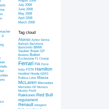
August 2008
n
July 2008
ashi
June 2008
ima
May 2008
en
April 2008
on
March 2008
umacher
Tag cloud
 Jr
Alonso
Ayrton Senna
Bahrain
Barcelona
erg
BMW
Barrichello
Sauber
Brawn GP
Button
Briatore
a
Ecclestone
F1 Champ
ean
Ferrari
FIA
Force
hello
Hamilton
FOTA
India
tel
Honda
Heidfeld
KERS
urdais
Massa
Kubica
Lotus
emi
McLaren
Mercedes
Mercedes GP
Monaco
Mosley
Pirelli
Red Bull
Raikkonen
regulament
zzi
Renault
retragere