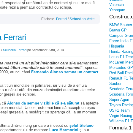
r fi respectat şi următorul an de contract şi nu i-ar mai fi
Valencia
ate rezilia prematur contractul cu echipa.
Yeongam
Constructo
Etichete:
Ferrari
/
Sebastian Vettel
BMW Sauber
Brawn GP
 Ferrari
Campos Gran
Force India F
Hispania
o
/
Scuderia Ferrari
pe September 23rd, 2014
Honda Racin
Lotus F1 Te
McLaren Mer
 noastră un alt pilot învingător care şi-a demonstrat
 a două titluri mondiale până în acest moment”
, spunea
Mercedes GP
 2009, atunci când
Fernando Alonso semna un contract
Red Bull Rac
Renault F1 T
Sauber
uă titluri mondiale în palmares, iar visul de a emula
Scuderia Ferr
-a năruit atât din cauza dominaţiei autoritare ale celor
or greşeli ale echipei.
Scuderia Tor
Super Aguri
ză că
Alonso da semne vizibile că s-a săturat
să aştepte
Toyota Racin
pion mondial. Uneori, este mai bine să accepţi un eşec
USF1 Team
eeaşi greşeală la nesfârşit cu speranţa că, la un moment
Virgin Racing
Williams F1 
 ultima dintr-un lung şir care a început cu
şeful Stefano
Formula 1
ul departamentului de motoare
Luca Marmorini
şi s-a