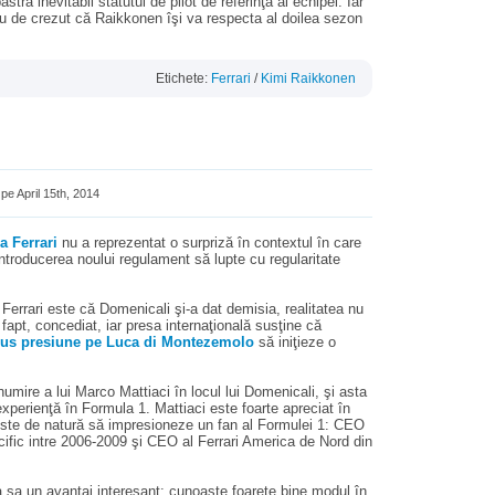
stra inevitabil statutul de pilot de referinţă al echipei. Iar
reu de crezut că Raikkonen îşi va respecta al doilea sezon
Etichete:
Ferrari
/
Kimi Raikkonen
pe April 15th, 2014
a Ferrari
nu a reprezentat o surpriză în contextul în care
introducerea noului regulament să lupte cu regularitate
 Ferrari este că Domenicali şi-a dat demisia, realitatea nu
e fapt, concediat, iar presa internaţională susţine că
 pus presiune pe Luca di Montezemolo
să iniţieze o
umire a lui Marco Mattiaci în locul lui Domenicali, şi asta
experienţă în Formula 1. Mattiaci este foarte apreciat în
este de natură să impresioneze un fan al Formulei 1: CEO
acific intre 2006-2009 şi CEO al Ferrari America de Nord din
a sa un avantaj interesant: cunoaşte foarete bine modul în