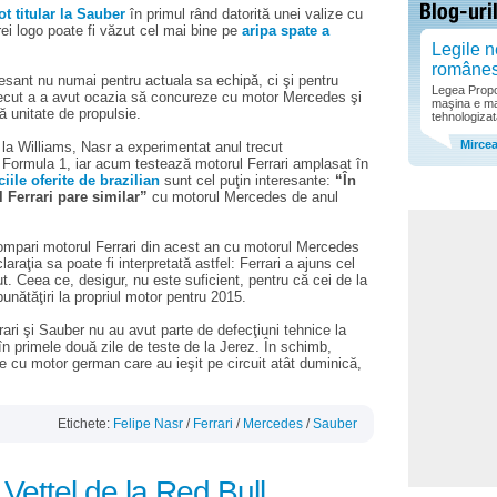
ot titular la Sauber
în primul rând datorită unei valize cu
rei logo poate fi văzut cel mai bine pe
aripa spate a
Legile n
române
eresant nu numai pentru actuala sa echipă, ci şi pentru
Legea Propor
 trecut a a avut ocazia să concureze cu motor Mercedes şi
maşina e ma
 unitate de propulsie.
tehnologizat
Mirce
de la Williams, Nasr a experimentat anul trecut
 Formula 1, iar acum testează motorul Ferrari amplasat în
ciile oferite de brazilian
sunt cel puţin interesante:
“În
Ferrari pare similar”
cu motorul Mercedes de anul
ompari motorul Ferrari din acest an cu motorul Mercedes
araţia sa poate fi interpretată astfel: Ferrari a ajuns cel
t. Ceea ce, desigur, nu este suficient, pentru că cei de la
nătăţiri la propriul motor pentru 2015.
ari şi Sauber nu au avut parte de defecţiuni tehnice la
 în primele două zile de teste de la Jerez. În schimb,
e cu motor german care au ieşit pe circuit atât duminică,
Etichete:
Felipe Nasr
/
Ferrari
/
Mercedes
/
Sauber
i Vettel de la Red Bull