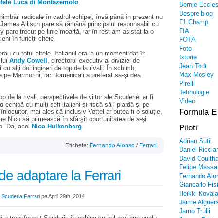
ntele Luca di Montezemolo
.
Bernie Eccle
Despre blog
imbări radicale în cadrul echipei, însă până în prezent nu
F1 Champ
. James Allison pare să rămână principalul responsabil cu
FIA
 pare trecut pe linie moartă, iar în rest am asistat la o
ieni în funcţii cheie.
FOTA
Foto
erau cu totul altele. Italianul era la un moment dat în
Istorie
 lui
Andy Cowell
, directorul executiv al diviziei de
Jean Todt
u alţi doi ingineri de top de la rivali. În schimb,
Max Mosley
 pe Marmorini, iar Domenicali a preferat să-şi dea
Pirelli
Tehnologie
p de la rivali, perspectivele de viitor ale Scuderiei ar fi
Video
o echipă cu mulţi şefi italieni şi riscă să-l piardă şi pe
Formula E
locuitor, mai ales că inclusiv Vettel ar putea fi o soluţie,
e Nico să primească în sfârşit oportunitatea de a-şi
p. Da, acel
Nico Hulkenberg
.
Piloti
Adrian Sutil
Etichete:
Fernando Alonso
/
Ferrari
Daniel Riccia
David Coultha
Felipe Massa
de adaptare la Ferrari
Fernando Alo
Giancarlo Fisi
Heikki Kovala
/
Scuderia Ferrari
pe April 29th, 2014
Jaime Alguers
Jarno Trulli
i
a transformat Scuderia în echipa cu cel mai bun cuplu