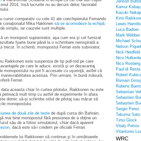
Jenson Butto
ezonul 2014, însă lucrurile nu au decurs deloc favorabil
Kamui Kobay
nului.
Kazuki Nakaj
Kimi Raikkon
u curse comparativ cu cele 41 ale coechipierului Fernando
de conaţionalul Mika Hakkinen
să se acomodeze la echipă
.
Lewis Hamilt
de simplu, iar cauzele sunt multiple.
Luca Badoer
Mark Webber
ză un monopost supravirator, aşa cum era şi cel furnizat
Michael Sch
rezultate foarte bune până la o schimbare neinspirată a
Nelson Piquet
lui trecut. În schimb, monopostul Ferrari este subvirator,
.
Nick Heidfeld
Nico Hulkenb
u Raikkonen este suspensia de tip pull-rod pe care
Nico Rosberg
 avantajele pe care le aduce, există şi un dezavantaj
Paul di Resta
e monopostului nu pot fi accesate cu uşurinţă, astfel că
Robert Kubic
 manevrabilitatea acestuia. Prin urmare, în bună măsură,
oferă Ferrari.
Romain Grosj
Rubens Barric
e data aceasta chiar în curtea pilotului. Raikkonen nu este
Sebastian Vet
să petreacă mult timp cu astfel de experimente în afara
Sebastien Bo
este dornic să-şi schimbe stilul de pilotaj sau măcar să
Sebastien Bu
cile monopostului.
Sergio Perez
iunea de două zile de teste
de după cursa din Bahrain,
Takuma Sato
eagă mai bine monopostul fără presiunea de a obţine un
Timo Glock
efuzul său de a folosi simulatorul, chiar dacă aparent
Vitaly Petrov
 sezon
, dacă este să-i credem pe oficialii Ferrari.
Vitantonio Liu
problemele lui Raikkonen să continue şi în următoarele
WRC