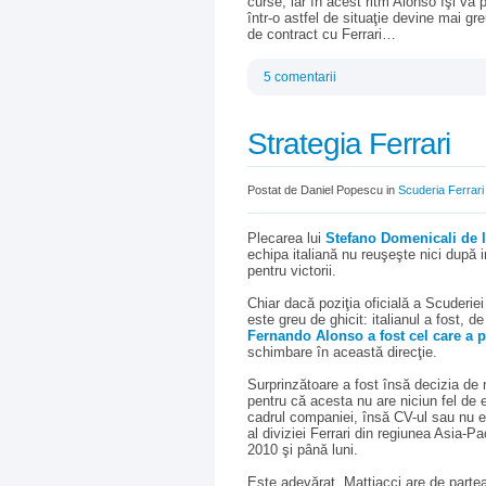
curse, iar în acest ritm Alonso îşi va pă
într-o astfel de situaţie devine mai g
de contract cu Ferrari…
5 comentarii
Strategia Ferrari
Postat de Daniel Popescu in
Scuderia Ferrari
Plecarea lui
Stefano Domenicali de l
echipa italiană nu reuşeşte nici după 
pentru victorii.
Chiar dacă poziţia oficială a Scuderiei
este greu de ghicit: italianul a fost, d
Fernando Alonso a fost cel care a
schimbare în această direcţie.
Surprinzătoare a fost însă decizia de n
pentru că acesta nu are niciun fel de 
cadrul companiei, însă CV-ul sau nu 
al diviziei Ferrari din regiunea Asia-P
2010 şi până luni.
Este adevărat, Mattiacci are de parte