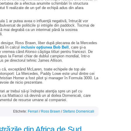
ibertatea de a efectua anumite schimbări în structura
utut fi realizate de un şef de echipă adus din afara
ula 1 ar putea avea o influenţă negativă, întrucât vor
ulversat de politicile şi intrigile din paddock. Tocmai de
tă mai degrabă ca un interimat până la sosirea
i.
d, desigur, Ross Brawn, liber după plecarea de la Mercedes
uată în calcul
inclusiv opţiunea Bob Bell
, care şi-a
e vremea când Alonso câştiga titluri pentru francezi. De
ropus la Ferrari chiar de dublul campion mondial, într-o
us pe directorul tehnic James Allison.
m că, exceptând McLaren, toate echipele de top ale
otorsport: La Mercedes, Paddy Lowe este unul dintre cei
Christian Horner a fost pilot şi manager în Formula 3000. La
evoie de nicio prezentare.
ri ar trebui să-şi îndrepte atenţia spre un şef cu
a ca Mattiacci să devină un al doilea Domenicali, care
tamentul de resurse umane al companiei.
Etichete:
Ferrari
/
Ross Brawn
/
Stefano Domenicali
trăzile din Africa de Sud