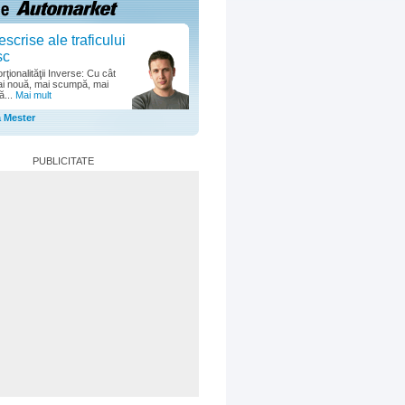
escrise ale traficului
sc
ţionalităţii Inverse: Cu cât
i nouă, mai scumpă, mai
ă...
Mai mult
a Mester
PUBLICITATE