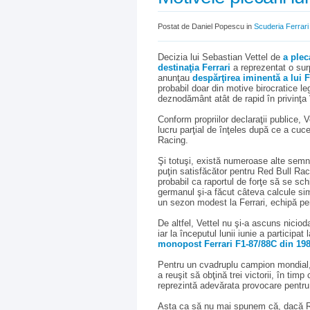
Postat de Daniel Popescu in
Scuderia Ferrari
Decizia lui Sebastian Vettel de
a plec
destinaţia Ferrari
a reprezentat o surp
anunţau
despărţirea iminentă a lui 
probabil doar din motive birocratice l
deznodământ atât de rapid în privinţa î
Conform propriilor declaraţii publice,
lucru parţial de înţeles după ce a cuce
Racing.
Şi totuşi, există numeroase alte semn
puţin satisfăcător pentru Red Bull Ra
probabil ca raportul de forţe să se sch
germanul şi-a făcut câteva calcule si
un sezon modest la Ferrari, echipă pen
De altfel, Vettel nu şi-a ascuns nicio
iar la începutul lunii iunie a participa
monopost Ferrari F1-87/88C din 19
Pentru un cvadruplu campion mondial, 
a reuşit să obţină trei victorii, în timp
reprezintă adevărata provocare pentr
Asta ca să nu mai spunem că, dacă Red