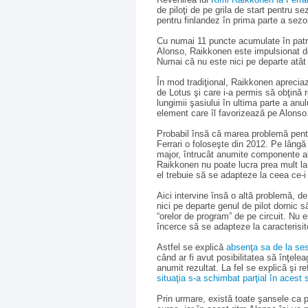
de piloţi de pe grila de start pentru s
pentru finlandez în prima parte a sezo
Cu numai 11 puncte acumulate în patr
Alonso, Raikkonen este impulsionat 
Numai că nu este nici pe departe atât 
În mod tradiţional, Raikkonen aprecia
de Lotus şi care i-a permis să obţină 
lungimii şasiului în ultima parte a anu
element care îl favorizează pe Alonso
Probabil însă că marea problemă pentr
Ferrari o foloseşte din 2012. Pe lângă
major, întrucât anumite componente al
Raikkonen nu poate lucra prea mult la
el trebuie să se adapteze la ceea ce-i 
Aici intervine însă o altă problemă, d
nici pe departe genul de pilot dornic 
“orelor de program” de pe circuit. Nu 
încerce să se adapteze la caracterisit
Astfel se explică
absenţa sa de la ses
când ar fi avut posibilitatea să înţel
anumit rezultat. La fel se explică şi r
situaţia s-a schimbat parţial în acest
Prin urmare, există toate şansele ca 