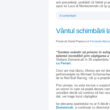
anii precedenţi, probabil că Vettel şi-a
spus lui Luca di Montezemolo că îşi po
8 comentarii
Vântul schimbării la
Postat de Daniel Popescu in
Fernando Alons
“Suntem mândri să primim în echipa
talentul incredibil prin câştigarea
Stefano Domenicali în 30 septembrie
cu Ferrari
.
Cinci ani mai târziu, Alonso are tot do
performanţele lui Michael Schumacher s
de la Red Bull Racing, cât şi a propriil
Prin urmare, nu este tocmai o surpri
un sezon în care să poată deveni cam
usturător decât să continui să faci ac
dat, vei trage lozul câştigător.
Iar plecarea spaniolului nu ar fi decât
Domenicali
, a continuat cu director