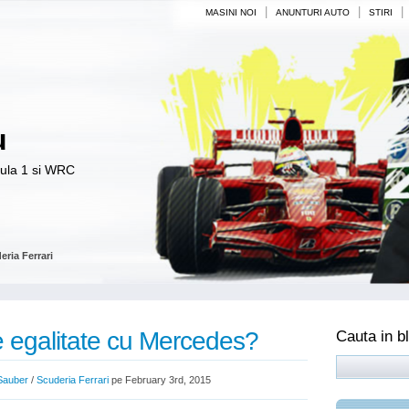
|
|
|
MASINI NOI
ANUNTURI AUTO
STIRI
u
mula 1 si WRC
eria Ferrari
de egalitate cu Mercedes?
Cauta in b
Sauber
/
Scuderia Ferrari
pe February 3rd, 2015