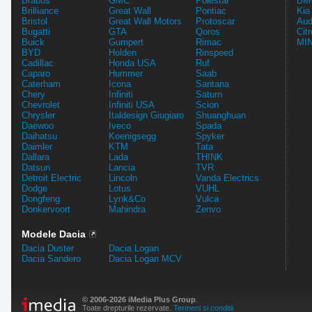
Brabus
GMC
Polestar
BMW
Brilliance
Great Wall
Pontiac
Kia
Bristol
Great Wall Motors
Protoscar
Aud
Bugatti
GTA
Qoros
Cit
Buick
Gumpert
Rimac
MIN
BYD
Holden
Rinspeed
Cadillac
Honda USA
Ruf
Caparo
Hummer
Saab
Caterham
Icona
Santana
Chery
Infiniti
Saturn
Chevrolet
Infiniti USA
Scion
Chrysler
Italdesign Giugiaro
Shuanghuan
Daewoo
Iveco
Spada
Daihatsu
Koenigsegg
Spyker
Daimler
KTM
Tata
Dallara
Lada
TH!NK
Datsun
Lancia
TVR
Detroit Electric
Lincoln
Vanda Electrics
Dodge
Lotus
VUHL
Dongfeng
Lynk&Co
Vulca
Donkervoort
Mahindra
Zenvo
Modele Dacia
Dacia Duster
Dacia Logan
Dacia Sandero
Dacia Logan MCV
© 2006-2026 iMedia Plus Group
.
Toate drepturile rezervate.
Termeni si conditii