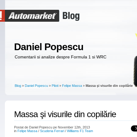
Daniel Popescu
Comentarii si analize despre Formula 1 si WRC
Blog
»
Daniel Popescu
»
Piloti
»
Felipe Massa
»
Massa şi visurile din copilărie
Massa şi visurile din copilărie
Postat de Daniel Popescu pe November 12th, 2013
in
Felipe Massa
/
Scuderia Ferrari
/
Williams F1 Team