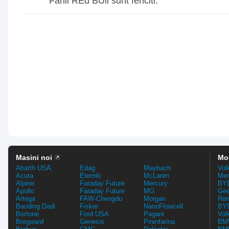
Fanii REd BUll sunt fericiti.
Masini noi
Mo
Abarth USA
Edag
Maybach
Vol
Acura
Eterniti
McLaren
Mer
Alpine
Faraday Future
Mercury
BYD
Apollo
Faraday Future
MG
Gee
Artega
FAW-Chengdu
Morgan
Ren
Baoding Dadi
Fisker
NanoFlowcell
BYD
Bertone
Ford USA
Pagani
Vol
Borgward
Genesis
Pininfarina
BMW