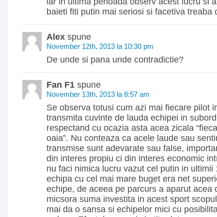
iar in ultima perioada observ acest lucru si ai
baieti fiti putin mai seriosi si facetiva treab
Alex
spune
November 12th, 2013 la 10:30 pm
De unde si pana unde contradictie?
Fan F1
spune
November 13th, 2013 la 8:57 am
Se observa totusi cum azi mai fiecare pilot 
transmita cuvinte de lauda echipei in subord
respectand cu ocazia asta acea zicala “fieca
oaia”. Nu conteaza ca acele laude sau sent
transmise sunt adevarate sau false, importan
din interes propiu ci din interes economic int
nu faci nimica lucru vazut cel putin in ultimii
echipa cu cel mai mare buget era net superio
echipe, de aceea pe parcurs a aparut acea 
micsora suma investita in acest sport scopul
mai da o sansa si echipelor mici cu posibili