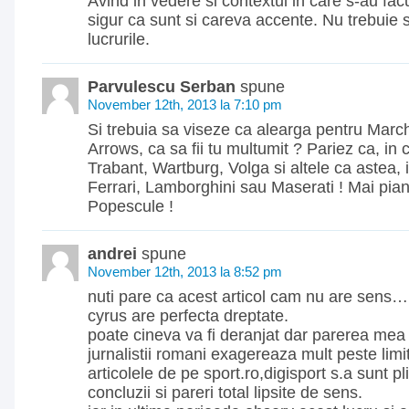
Avind in vedere si contextul in care s-au facu
sigur ca sunt si careva accente. Nu trebuie
lucrurile.
Parvulescu Serban
spune
November 12th, 2013 la 7:10 pm
Si trebuia sa viseze ca alearga pentru Marc
Arrows, ca sa fii tu multumit ? Pariez ca, in c
Trabant, Wartburg, Volga si altele ca astea, 
Ferrari, Lamborghini sau Maserati ! Mai pian
Popescule !
andrei
spune
November 12th, 2013 la 8:52 pm
nuti pare ca acest articol cam nu are sens…
cyrus are perfecta dreptate.
poate cineva va fi deranjat dar parerea mea 
jurnalistii romani exagereaza mult peste li
articolele de pe sport.ro,digisport s.a sunt p
concluzii si pareri total lipsite de sens.