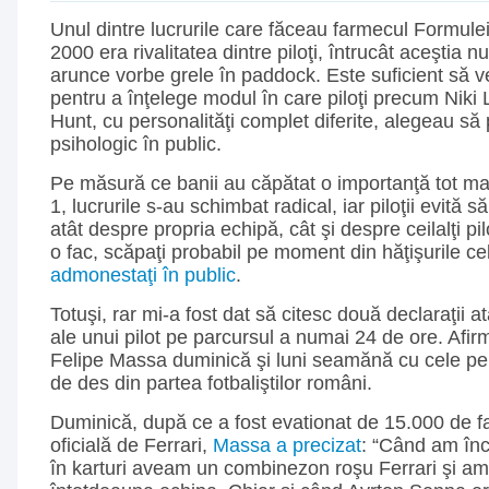
Unul dintre lucrurile care făceau farmecul Formulei
2000 era rivalitatea dintre piloţi, întrucât aceştia n
arunce vorbe grele în paddock. Este suficient să v
pentru a înţelege modul în care piloţi precum Nik
Hunt, cu personalităţi complet diferite, alegeau să 
psihologic în public.
Pe măsură ce banii au căpătat o importanţă tot m
1, lucrurile s-au schimbat radical, iar piloţii evită
atât despre propria echipă, cât şi despre ceilalţi pil
o fac, scăpaţi probabil pe moment din hăţişurile ce
admonestaţi în public
.
Totuşi, rar mi-a fost dat să citesc două declaraţii at
ale unui pilot pe parcursul a numai 24 de ore. Afirm
Felipe Massa duminică şi luni seamănă cu cele pe 
de des din partea fotbaliştilor români.
Duminică, după ce a fost evationat de 15.000 de fa
oficială de Ferrari,
Massa a precizat
: “Când am în
în karturi aveam un combinezon roşu Ferrari şi am