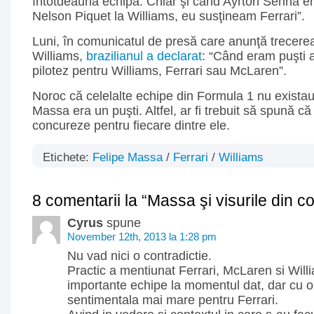
întotdeauna echipa. Chiar şi când Ayrton Senna er
Nelson Piquet la Williams, eu susţineam Ferrari”.
Luni, în comunicatul de presă care anunţă trecerea
Williams,
brazilianul a declarat
: “Când eram puşti 
pilotez pentru Williams, Ferrari sau McLaren”.
Noroc că celelalte echipe din Formula 1 nu exist
Massa era un puşti. Altfel, ar fi trebuit să spună că
concureze pentru fiecare dintre ele.
Etichete:
Felipe Massa
/
Ferrari
/
Williams
8 comentarii la “Massa şi visurile din co
Cyrus
spune
November 12th, 2013 la 1:28 pm
Nu vad nici o contradictie.
Practic a mentiunat Ferrari, McLaren si Will
importante echipe la momentul dat, dar cu o 
sentimentala mai mare pentru Ferrari.