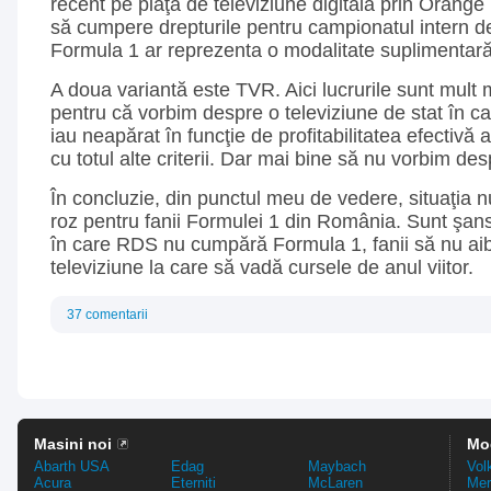
recent pe piaţa de televiziune digitală prin Orange 
să cumpere drepturile pentru campionatul intern de
Formula 1 ar reprezenta o modalitate suplimentară 
A doua variantă este TVR. Aici lucrurile sunt mult 
pentru că vorbim despre o televiziune de stat în ca
iau neapărat în funcţie de profitabilitatea efectivă 
cu totul alte criterii. Dar mai bine să nu vorbim des
În concluzie, din punctul meu de vedere, situaţia 
roz pentru fanii Formulei 1 din România. Sunt şan
în care RDS nu cumpără Formula 1, fanii să nu aib
televiziune la care să vadă cursele de anul viitor.
37 comentarii
Masini noi
Mo
Abarth USA
Edag
Maybach
Vol
Acura
Eterniti
McLaren
Mer