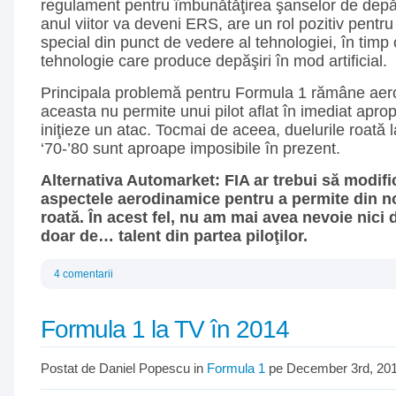
regulament pentru îmbunătăţirea şanselor de dep
anul viitor va deveni ERS, are un rol pozitiv pentr
special din punct de vedere al tehnologiei, în tim
tehnologie care produce depăşiri în mod artificial.
Principala problemă pentru Formula 1 rămâne aero
aceasta nu permite unui pilot aflat în imediat aprop
iniţieze un atac. Tocmai de aceea, duelurile roată l
‘70-’80 sunt aproape imposibile în prezent.
Alternativa Automarket:
FIA ar trebui să modifi
aspectele aerodinamice pentru a permite din no
roată. În acest fel, nu am mai avea nevoie nici
doar de… talent din partea piloţilor.
4 comentarii
Formula 1 la TV în 2014
Postat de Daniel Popescu in
Formula 1
pe December 3rd, 20