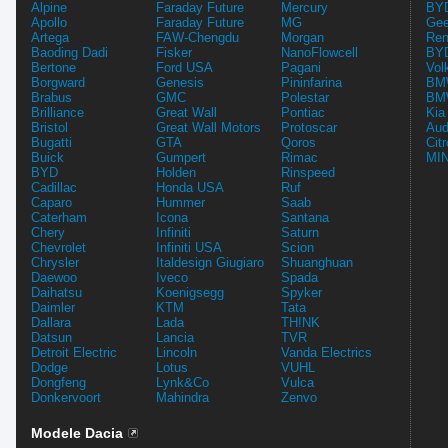
Alpine
Faraday Future
Mercury
BYD
Apollo
Faraday Future
MG
Gee
Artega
FAW-Chengdu
Morgan
Ren
Baoding Dadi
Fisker
NanoFlowcell
BYD
Bertone
Ford USA
Pagani
Vol
Borgward
Genesis
Pininfarina
BMW
Brabus
GMC
Polestar
BMW
Brilliance
Great Wall
Pontiac
Kia
Bristol
Great Wall Motors
Protoscar
Aud
Bugatti
GTA
Qoros
Cit
Buick
Gumpert
Rimac
MIN
BYD
Holden
Rinspeed
Cadillac
Honda USA
Ruf
Caparo
Hummer
Saab
Caterham
Icona
Santana
Chery
Infiniti
Saturn
Chevrolet
Infiniti USA
Scion
Chrysler
Italdesign Giugiaro
Shuanghuan
Daewoo
Iveco
Spada
Daihatsu
Koenigsegg
Spyker
Daimler
KTM
Tata
Dallara
Lada
TH!NK
Datsun
Lancia
TVR
Detroit Electric
Lincoln
Vanda Electrics
Dodge
Lotus
VUHL
Dongfeng
Lynk&Co
Vulca
Donkervoort
Mahindra
Zenvo
Modele Dacia