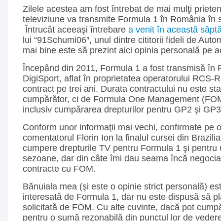
Zilele acestea am fost întrebat de mai mulţi priete
televiziune va transmite Formula 1 în România în 
Întrucât aceeaşi întrebare
a venit în această săp
lui “91Schumi06″, unul dintre cititorii fideli de Aut
mai bine este să prezint aici opinia personală pe a
Începând din 2011, Formula 1 a fost transmisă în
DigiSport, aflat în proprietatea operatorului RCS
contract pe trei ani. Durata contractului nu este sta
cumpărător, ci de Formula One Management (FOM
inclusiv cumpărarea drepturilor pentru GP2 şi GP3
Conform unor informaţii mai vechi, confirmate pe oc
comentatorul Florin Ion la finalul cursei din Brazil
cumpere drepturile TV pentru Formula 1 şi pentru 
sezoane, dar din câte îmi dau seama încă negoci
contracte cu FOM.
Bănuiala mea (şi este o opinie strict personală) e
interesată de Formula 1, dar nu este dispusă să p
solicitată de FOM. Cu alte cuvinte, dacă pot cumpă
pentru o sumă rezonabilă din punctul lor de veder