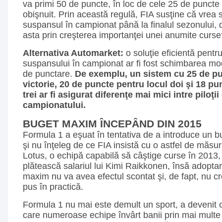
va primi 50 de puncte, în loc de cele 25 de puncte
obişnuit. Prin această regulă, FIA susţine că vrea
suspansul în campionat până la finalul sezonului, 
asta prin creşterea importanţei unei anumite curse
Alternativa Automarket:
o soluţie eficientă pent
suspansului în campionat ar fi fost schimbarea mo
de punctare.
De exemplu, un sistem cu 25 de p
victorie, 20 de puncte pentru locul doi şi 18 pu
trei ar fi asigurat diferenţe mai mici intre piloţii
campionatului.
BUGET MAXIM ÎNCEPÂND DIN 2015
Formula 1 a eşuat în tentativa de a introduce un 
şi nu înţeleg de ce FIA insistă cu o astfel de măsură
Lotus, o echipă capabilă să câştige curse în 2013, 
plătească salariul lui Kimi Raikkonen, însă adopta
maxim nu va avea efectul scontat şi, de fapt, nu cr
pus în practică.
Formula 1 nu mai este demult un sport, a devenit
care numeroase echipe învârt banii prin mai multe