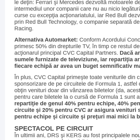
le deţin: Ferrari şi Mercedes dezvoltă motoarele d
intermediul unor companii care nu au nicio legătu
curse cu excepţia acţionariatului, iar Red Bull de
prin Red Bull Technology, o companie separată de
Racing.
Alternativa Automarket:
Conform Acordului Conc
primesc 50% din drepturile TV, în timp ce restul d
acţionarul principal CVC Capital Partners.
Dacă ar
sumele furnizate de televiziune, iar repartiţia ar
fiecare echipă ar avea un buget semnificativ m
În plus, CVC Capital primeşte toate veniturile din 
sponsorizare de pe circuitele de Formula 1, astfel c
obţin venituri doar din vânzarea biletelor (da, aces
pentru care biletele la o cursă de Formula 1 sunt 
repartiţie de genul 40% pentru echipe, 40% pent
circuite şi 20% pentru CVC ar asigura venituri
pentru echipe şi circuite şi preţuri mai mici la b
SPECTACOL PE CIRCUIT
În ultimii ani, DRS şi KERS au fost principalele nou