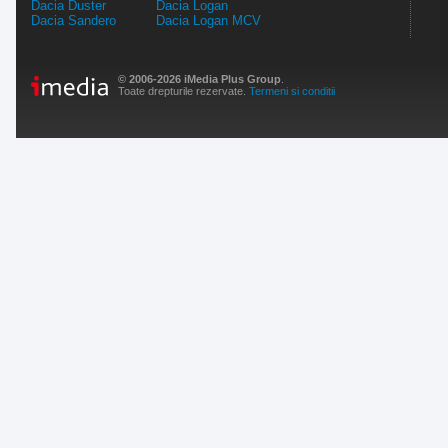
Dacia Duster
Dacia Logan
Dacia Sandero
Dacia Logan MCV
© 2006-2026 iMedia Plus Group
.
Toate drepturile rezervate.
Termeni si conditii