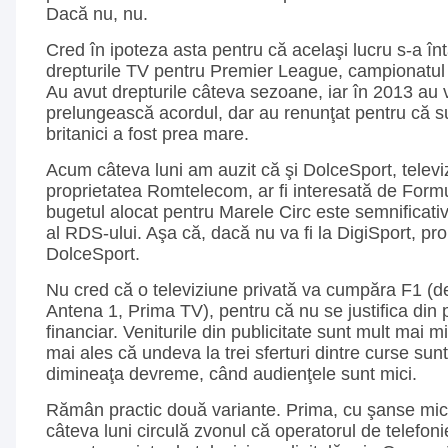
Dacă nu, nu.
Cred în ipoteza asta pentru că acelaşi lucru s-a în
drepturile TV pentru Premier League, campionatul 
Au avut drepturile câteva sezoane, iar în 2013 au 
prelungească acordul, dar au renunţat pentru că s
britanici a fost prea mare.
Acum câteva luni am auzit că şi DolceSport, televiz
proprietatea Romtelecom, ar fi interesată de Formu
bugetul alocat pentru Marele Circ este semnificati
al RDS-ului. Aşa că, dacă nu va fi la DigiSport, prob
DolceSport.
Nu cred că o televiziune privată va cumpăra F1 (
Antena 1, Prima TV), pentru că nu se justifica din
financiar. Veniturile din publicitate sunt mult mai mi
mai ales că undeva la trei sferturi dintre curse sun
dimineaţa devreme, când audienţele sunt mici.
Rămân practic două variante. Prima, cu şanse mic
câteva luni circulă zvonul că operatorul de telefonie