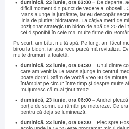
duminică, 23 iunie, ora 03:00
– De departe, a
dificil moment din punct de vedere al oboselii. 
Mans ajunge la jumătate, iar eu descopăr secre
linia de plutire: hidratarea. La câţiva metri de m
poziţionat strategic un bidon de apă de 20 de l
cel disponibil în cele mai multe firme din Român
Pe scurt, am băut multă apă. Pe lung, am făcut mu
birou la bidon, iar apa rece parcă mă revitaliza. Ev
multe drumuri la toaletă.
duminică, 23 iunie, ora 04:30
– Unul dintre co
care am venit la Le Mans ajunge în centrul med
poate dormi. Stăm de vorbă vreo 90 de minute 
întâmplat pe circuit între timp şi despre multe a
mulţumesc că m-ai ţinut treaz!
duminică, 23 iunie, ora 06:00
– Andrei pleacă
porţie de somn, eu rămân pe metereze. Ce era 
pentru că deja se luminează.
duminică, 23 iunie, ora 08:00
– Plec spre Hosp
acolo unde la 08:30 este programat micul deju