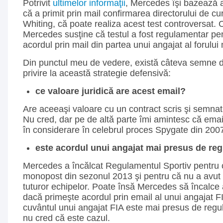
Potrivit
ultimelor informaţii
, Mercedes îşi bazează 
că a primit prin mail confirmarea directorului de cu
Whiting, că poate realiza acest test controversat. C
Mercedes susţine că testul a fost regulamentar pen
acordul prin mail din partea unui angajat al forului
Din punctul meu de vedere, există câteva semne d
privire la această strategie defensivă:
ce valoare juridică are acest email?
Are aceeaşi valoare cu un contract scris şi semna
Nu cred, dar pe de altă parte îmi amintesc că email
în considerare în celebrul proces Spygate din 200
este acordul unui angajat mai presus de re
Mercedes a încălcat Regulamentul Sportiv pentru c
monopost din sezonul 2013 şi pentru că nu a avut
tuturor echipelor. Poate însă Mercedes să încalce
dacă primeşte acordul prin email al unui angajat F
cuvântul unui angajat FIA este mai presus de reg
nu cred că este cazul.