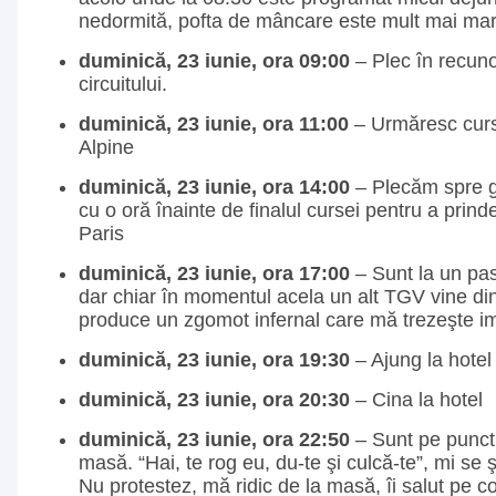
nedormită, pofta de mâncare este mult mai mar
duminică, 23 iunie, ora 09:00
– Plec în recuno
circuitului.
duminică, 23 iunie, ora 11:00
– Urmăresc cursa
Alpine
duminică, 23 iunie, ora 14:00
– Plecăm spre g
cu o oră înainte de finalul cursei pentru a prin
Paris
duminică, 23 iunie, ora 17:00
– Sunt la un pa
dar chiar în momentul acela un alt TGV vine di
produce un zgomot infernal care mă trezeşte i
duminică, 23 iunie, ora 19:30
– Ajung la hotel
duminică, 23 iunie, ora 20:30
– Cina la hotel
duminică, 23 iunie, ora 22:50
– Sunt pe punctu
masă. “Hai, te rog eu, du-te şi culcă-te”, mi se 
Nu protestez, mă ridic de la masă, îi salut pe co