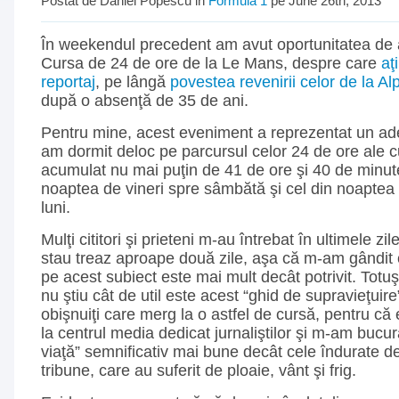
Postat de Daniel Popescu in
Formula 1
pe June 26th, 2013
În weekendul precedent am avut oportunitatea de 
Cursa de 24 de ore de la Le Mans, despre care
aţ
reportaj
, pe lângă
povestea revenirii celor de la Al
după o absenţă de 35 de ani.
Pentru mine, acest eveniment a reprezentat un ad
am dormit deloc pe parcursul celor 24 de ore ale cu
acumulat nu mai puţin de 41 de ore şi 40 de minut
noaptea de vineri spre sâmbătă şi cel din noaptea
luni.
Mulţi cititori şi prieteni m-au întrebat în ultimele z
stau treaz aproape două zile, aşa că m-am gândit 
pe acest subiect este mai mult decât potrivit. Totuş
nu ştiu cât de util este acest “ghid de supravieţuire
obişnuiţi care merg la o astfel de cursă, pentru c
la centrul media dedicat jurnaliştilor şi m-am bucur
viaţă” semnificativ mai bune decât cele îndurate d
tribune, care au suferit de ploaie, vânt şi frig.