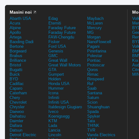
Masini noi
Mo
Abarth USA
Edag
Maybach
Vol
Acura
Eterniti
McLaren
Mer
Alpine
Faraday Future
Mercury
BYD
Apollo
Faraday Future
MG
Gee
Artega
FAW-Chengdu
Morgan
Ren
Baoding Dadi
Fisker
NanoFlowcell
BYD
Bertone
Ford USA
Pagani
Vol
Borgward
Genesis
Pininfarina
BMW
Brabus
GMC
Polestar
BMW
Brilliance
Great Wall
Pontiac
Kia
Bristol
Great Wall Motors
Protoscar
Aud
Bugatti
GTA
Qoros
Cit
Buick
Gumpert
Rimac
MIN
BYD
Holden
Rinspeed
Cadillac
Honda USA
Ruf
Caparo
Hummer
Saab
Caterham
Icona
Santana
Chery
Infiniti
Saturn
Chevrolet
Infiniti USA
Scion
Chrysler
Italdesign Giugiaro
Shuanghuan
Daewoo
Iveco
Spada
Daihatsu
Koenigsegg
Spyker
Daimler
KTM
Tata
Dallara
Lada
TH!NK
Datsun
Lancia
TVR
Detroit Electric
Lincoln
Vanda Electrics