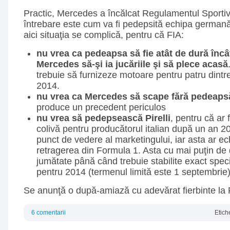
Practic, Mercedes a încălcat Regulamentul Sportiv
întrebare este cum va fi pedepsită echipa germană 
aici situaţia se complică, pentru că FIA:
nu vrea ca pedeapsa să fie atât de dură înc
Mercedes să-şi ia jucăriile şi să plece acasă
trebuie să furnizeze motoare pentru patru dintr
2014.
nu vrea ca Mercedes să scape fără pedeaps
produce un precedent periculos
nu vrea să pedepsească Pirelli
, pentru că ar
colivă pentru producătorul italian după un an 20
punct de vedere al marketingului, iar asta ar ec
retragerea din Formula 1. Asta cu mai puţin de 
jumătate până când trebuie stabilite exact specif
pentru 2014 (termenul limită este 1 septembrie)
Se anunţă o după-amiază cu adevărat fierbinte la P
6 comentarii
Etich