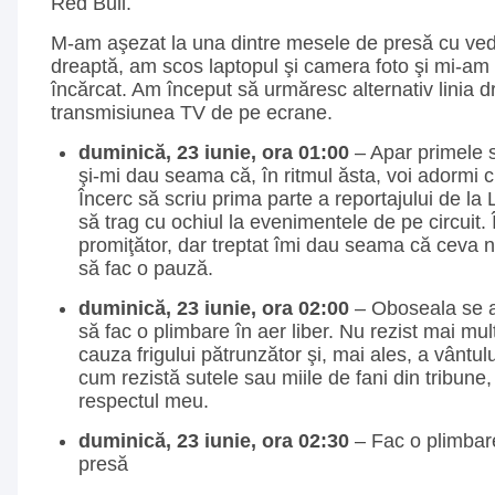
Red Bull.
M-am aşezat la una dintre mesele de presă cu vede
dreaptă, am scos laptopul şi camera foto şi mi-am 
încărcat. Am început să urmăresc alternativ linia d
transmisiunea TV de pe ecrane.
duminică, 23 iunie, ora 01:00
– Apar primele
şi-mi dau seama că, în ritmul ăsta, voi adormi 
Încerc să scriu prima parte a reportajului de la
să trag cu ochiul la evenimentele de pe circuit.
promiţător, dar treptat îmi dau seama că ceva n
să fac o pauză.
duminică, 23 iunie, ora 02:00
– Oboseala se a
să fac o plimbare în aer liber. Nu rezist mai mu
cauza frigului pătrunzător şi, mai ales, a vântulu
cum rezistă sutele sau miile de fani din tribune
respectul meu.
duminică, 23 iunie, ora 02:30
– Fac o plimbare
presă