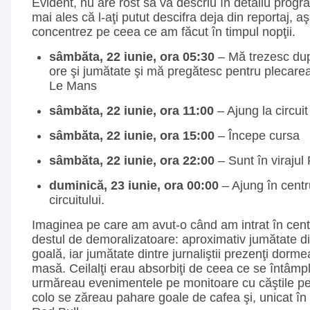
Evident, nu are rost să vă descriu în detaliu progra
mai ales că l-aţi putut descifra deja din reportaj, 
concentrez pe ceea ce am făcut în timpul nopţii.
sâmbăta, 22 iunie, ora 05:30
– Mă trezesc dup
ore şi jumătate şi mă pregătesc pentru plecarea
Le Mans
sâmbăta, 22 iunie, ora 11:00
– Ajung la circuit
sâmbăta, 22 iunie, ora 15:00
– Începe cursa
sâmbăta, 22 iunie, ora 22:00
– Sunt în virajul
duminică, 23 iunie, ora 00:00
– Ajung în centr
circuitului.
Imaginea pe care am avut-o când am intrat în centr
destul de demoralizatoare: aproximativ jumătate d
goală, iar jumătate dintre jurnaliştii prezenţi dorm
masă. Ceilalţi erau absorbiţi de ceea ce se întâmpla
urmăreau evenimentele pe monitoare cu căştile pe 
colo se zăreau pahare goale de cafea şi, unicat în