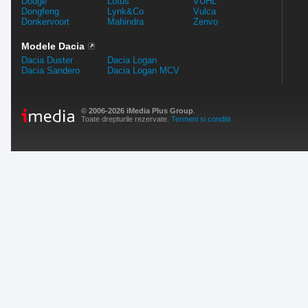
Dodge
Lotus
VUHL
Dongfeng
Lynk&Co
Vulca
Donkervoort
Mahindra
Zenvo
Modele Dacia
Dacia Duster
Dacia Logan
Dacia Sandero
Dacia Logan MCV
© 2006-2026 iMedia Plus Group
.
Toate drepturile rezervate.
Termeni si conditii