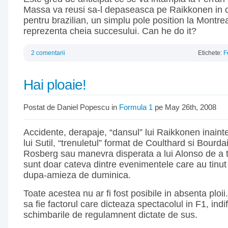
Massa va reusi sa-l depaseasca pe Raikkonen in c
pentru brazilian, un simplu pole position la Montre
reprezenta cheia succesului. Can he do it?
2 comentarii
Etichete:
F
Hai ploaie!
Postat de Daniel Popescu in
Formula 1
pe May 26th, 2008
Accidente, derapaje, “dansul” lui Raikkonen inainte
lui Sutil, “trenuletul” format de Coulthard si Bourdai
Rosberg sau manevra disperata a lui Alonso de a 
sunt doar cateva dintre evenimentele care au tinut 
dupa-amieza de duminica.
Toate acestea nu ar fi fost posibile in absenta plo
sa fie factorul care dicteaza spectacolul in F1, indi
schimbarile de regulamnent dictate de sus.