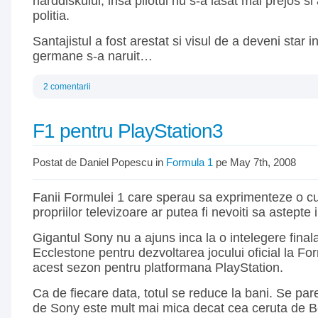
harddiskului, insa pilotul nu s-a lasat mai prejos si
politia.
Santajistul a fost arestat si visul de a deveni star i
germane s-a naruit…
2 comentarii
F1 pentru PlayStation3
Postat de Daniel Popescu in
Formula 1
pe May 7th, 2008
Fanii Formulei 1 care sperau sa exprimenteze o cu
propriilor televizoare ar putea fi nevoiti sa astepte
Gigantul Sony nu a ajuns inca la o intelegere final
Ecclestone pentru dezvoltarea jocului oficial la Fo
acest sezon pentru platformana PlayStation.
Ca de fiecare data, totul se reduce la bani. Se par
de Sony este mult mai mica decat cea ceruta de B