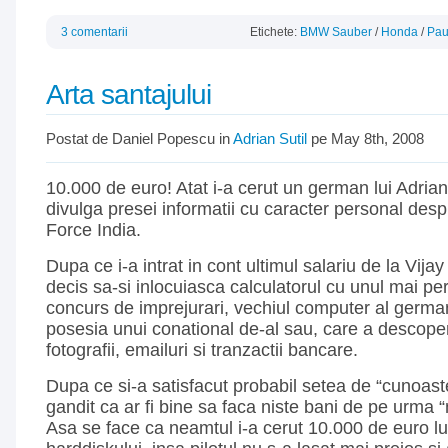
3 comentarii
Etichete:
BMW Sauber
/
Honda
/
Pau
Arta santajului
Postat de Daniel Popescu in
Adrian Sutil
pe May 8th, 2008
10.000 de euro! Atat i-a cerut un german lui Adrian
divulga presei informatii cu caracter personal despr
Force India.
Dupa ce i-a intrat in cont ultimul salariu de la Vijay
decis sa-si inlocuiasca calculatorul cu unul mai pe
concurs de imprejurari, vechiul computer al germanu
posesia unui conational de-al sau, care a descoper
fotografii, emailuri si tranzactii bancare.
Dupa ce si-a satisfacut probabil setea de “cunoast
gandit ca ar fi bine sa faca niste bani de pe urma “nai
Asa se face ca neamtul i-a cerut 10.000 de euro lui