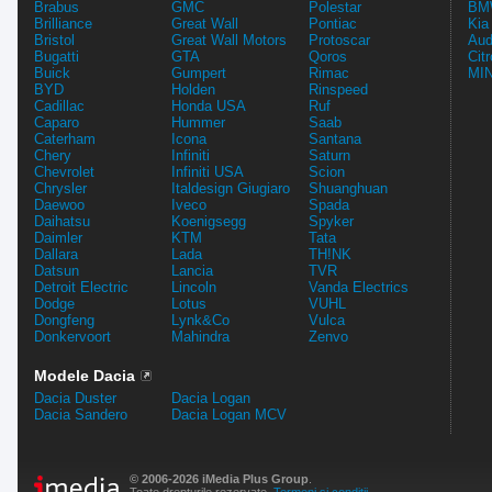
Brabus
GMC
Polestar
BMW
Brilliance
Great Wall
Pontiac
Kia
Bristol
Great Wall Motors
Protoscar
Aud
Bugatti
GTA
Qoros
Cit
Buick
Gumpert
Rimac
MIN
BYD
Holden
Rinspeed
Cadillac
Honda USA
Ruf
Caparo
Hummer
Saab
Caterham
Icona
Santana
Chery
Infiniti
Saturn
Chevrolet
Infiniti USA
Scion
Chrysler
Italdesign Giugiaro
Shuanghuan
Daewoo
Iveco
Spada
Daihatsu
Koenigsegg
Spyker
Daimler
KTM
Tata
Dallara
Lada
TH!NK
Datsun
Lancia
TVR
Detroit Electric
Lincoln
Vanda Electrics
Dodge
Lotus
VUHL
Dongfeng
Lynk&Co
Vulca
Donkervoort
Mahindra
Zenvo
Modele Dacia
Dacia Duster
Dacia Logan
Dacia Sandero
Dacia Logan MCV
© 2006-2026 iMedia Plus Group
.