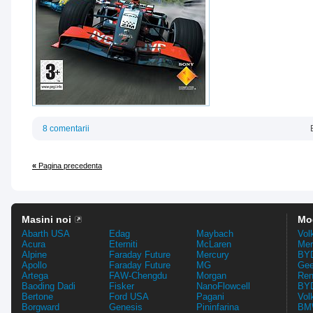
8 comentarii
«
Pagina precedenta
Masini noi
Mo
Abarth USA
Edag
Maybach
Vol
Acura
Eterniti
McLaren
Mer
Alpine
Faraday Future
Mercury
BYD
Apollo
Faraday Future
MG
Gee
Artega
FAW-Chengdu
Morgan
Ren
Baoding Dadi
Fisker
NanoFlowcell
BYD
Bertone
Ford USA
Pagani
Vol
Borgward
Genesis
Pininfarina
BMW