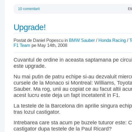
10 comentarii
Et
Upgrade!
Postat de Daniel Popescu in
BMW Sauber
/
Honda Racing
/
T
F1 Team
pe May 14th, 2008
Cuvantul de ordine in aceasta saptamana pe circui
este upgrade.
Nu mai putin de patru echipe si-au dezvaluit miercu
cursele de la Monaco si Montreal: Williams, Toyo
Sauber. Ma rog, unii au copiat ce au facut altii ac
acest lucru este deja un fapt incetatenit in F1.
La testele de la Barcelona din aprilie singura echi
tras lozul castigator.
Intrebarea care sta acum pe buzele tuturor este: C
castigator dupa testele de la Paul Ricard?