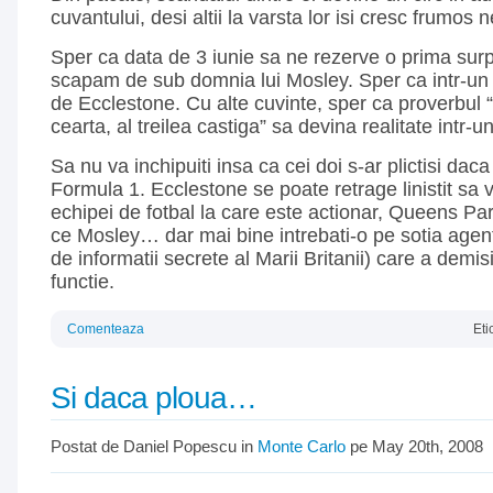
cuvantului, desi altii la varsta lor isi cresc frumos n
Sper ca data de 3 iunie sa ne rezerve o prima surp
scapam de sub domnia lui Mosley. Sper ca intr-un 
de Ecclestone. Cu alte cuvinte, sper ca proverbul 
cearta, al treilea castiga” sa devina realitate intr-u
Sa nu va inchipuiti insa ca cei doi s-ar plictisi da
Formula 1. Ecclestone se poate retrage linistit sa
echipei de fotbal la care este actionar, Queens Pa
ce Mosley… dar mai bine intrebati-o pe sotia agent
de informatii secrete al Marii Britanii) care a demis
functie.
Comenteaza
Eti
Si daca ploua…
Postat de Daniel Popescu in
Monte Carlo
pe May 20th, 2008