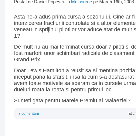
Postat de Daniel Popescu in
Melbourne
pe March 16th, 2008
Asta ne-a adus prima cursa a sezonului. Cine ar fi
interzicerea tractiunii controlate si a altor element
veneau in sprijinul pilotilor vor aduce atat de mul
1?
De mult nu au mai terminat cursa doar 7 piloti si 
fost martorii unor schimbari radicale de clasament
Grand Prix.
Doar Lewis Hamilton a reusit sa-si mentina pozitia 
inceput pana la sfarsit, insa la cum s-a desfasurat
avem toate motivele sa speram ca in cursele urma
dueluri roata la roata si pentru primul loc.
Sunteti gata pentru Marele Premiu al Malaeziei?
7 comentarii
Etic