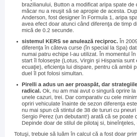
brazilianului, Button a modificat aripa spate de c
măcar nu a reuşit să se apropie de acesta. Dup
Anderson, fost designer în Formula 1, aripa spa
avea efect doar atunci când diferenţa de timp di
mică de 0.2 secunde.
sistemul KERS se anulează reciproc.
În 2009
diferenţa în câteva curse (în special la Spa) dat
numai patru echipe l-au utilizat. În momentul în 
start îl foloseşte (Lotus, Virgin şi Hispania sunt
ecuaţie), eficienţa lui dispare, pentru că ambii pi
duel îl pot folosi simultan.
Pirelli a adus un aer proaspăt, dar strategii
radical.
Ok, nu am mai avut o singură oprire la 
unele cazuri, trei. Dar comparativ cu cele minim 
opriri vehiculate înainte de sezon diferenţa est
nu mai spun că stintul de 38 de tururi cu pneuri 
Sergio Perez (un debutant!) arată că se poate c
Depinde doar de stilul de pilotaj si, bineînţele
Totuşi, trebuie să luăm în calcul că a fost doar pr