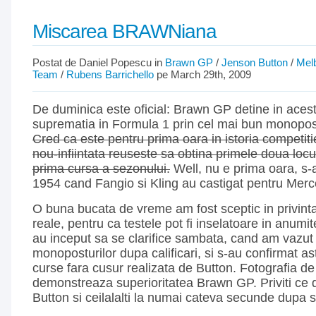
Miscarea BRAWNiana
Postat de Daniel Popescu in
Brawn GP
/
Jenson Button
/
Mel
Team
/
Rubens Barrichello
pe March 29th, 2009
De duminica este oficial: Brawn GP detine in ace
suprematia in Formula 1 prin cel mai bun monopos
Cred ca este pentru prima oara in istoria competit
nou-infiintata reuseste sa obtina primele doua locu
prima cursa a sezonului.
Well, nu e prima oara, s-a
1954 cand Fangio si Kling au castigat pentru Mer
O buna bucata de vreme am fost sceptic in privint
reale, pentru ca testele pot fi inselatoare in anumite
au inceput sa se clarifice sambata, cand am vazut 
monoposturilor dupa calificari, si s-au confirmat as
curse fara cusur realizata de Button. Fotografia de
demonstreaza superioritatea Brawn GP. Priviti ce d
Button si ceilalalti la numai cateva secunde dupa s