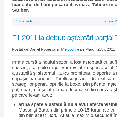
teancului de bani pe care îl livrează Telmex în c
Sauber.
10 comentarii
Etichete:
M
F1 2011 la debut: aşteptări parţial 
Postat de Daniel Popescu in
Melbourne
pe March 28th, 2011
Prima cursă a noului sezon a fost aşteptată cu sufl
speranţa că noile reguli vor revitaliza spectacolul
ajustabilă şi sistemul KERS promiteau o sporire a
depăşiri, iar pneurile Pirelli sugerau o diversificare
strategiilor pentru opririle la boxe. Din păcate, aşte
puţin parţial înşelate, poate tocmai şi din cauza aş
pe care le-am avut:
aripa spate ajustabilă nu a avut efecte vizibi
Massa şi Button din primele 10-15 tururi ale cu
din plin acest lucru. Aflat la maxim o secundă î