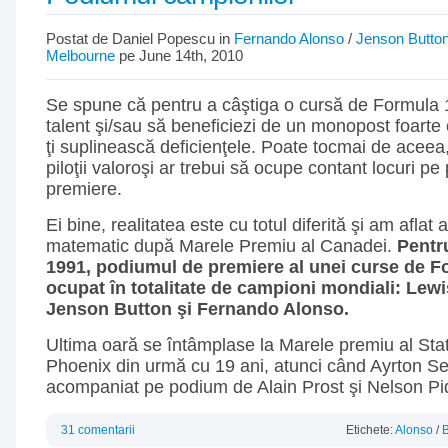
Postat de Daniel Popescu in
Fernando Alonso
/
Jenson Butto
Melbourne
pe June 14th, 2010
Se spune că pentru a câştiga o cursă de Formula 1
talent şi/sau să beneficiezi de un monopost foarte 
ţi suplinească deficienţele. Poate tocmai de aceea, 
piloţii valoroşi ar trebui să ocupe contant locuri p
premiere.
Ei bine, realitatea este cu totul diferită şi am aflat
matematic după Marele Premiu al Canadei.
Pentr
1991, podiumul de premiere al unei curse de Fo
ocupat în totalitate de campioni mondiali: Lew
Jenson Button şi Fernando Alonso.
Ultima oară se întâmplase la Marele premiu al Stat
Phoenix din urmă cu 19 ani, atunci când Ayrton Se
acompaniat pe podium de Alain Prost şi Nelson Pi
31 comentarii
Etichete:
Alonso
/
B