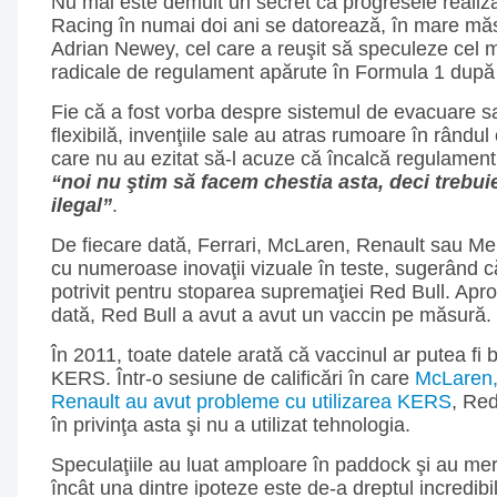
Nu mai este demult un secret că progresele realiz
Racing în numai doi ani se datorează, în mare măs
Adrian Newey, cel care a reuşit să speculeze cel 
radicale de regulament apărute în Formula 1 după
Fie că a fost vorba despre sistemul de evacuare sa
flexibilă, invenţiile sale au atras rumoare în rândul 
care nu au ezitat să-l acuze că încalcă regulamentu
“noi nu ştim să facem chestia asta, deci trebuie
ilegal”
.
De fiecare dată, Ferrari, McLaren, Renault sau M
cu numeroase inovaţii vizuale în teste, sugerând că
potrivit pentru stoparea supremaţiei Red Bull. Apr
dată, Red Bull a avut a avut un vaccin pe măsură.
În 2011, toate datele arată că vaccinul ar putea fi 
KERS. Într-o sesiune de calificări în care
McLaren,
Renault au avut probleme cu utilizarea KERS
, Red
în privinţa asta şi nu a utilizat tehnologia.
Speculaţiile au luat amploare în paddock şi au mer
încât una dintre ipoteze este de-a dreptul incredibi