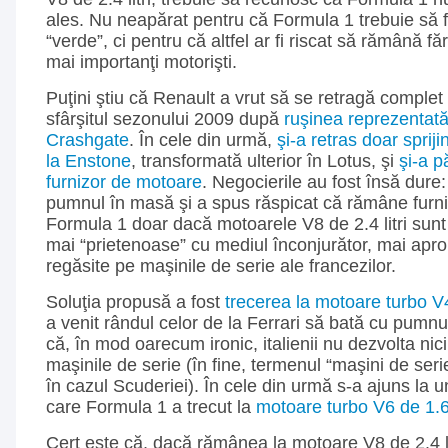
ales. Nu neapărat pentru că Formula 1 trebuie să f
“verde”, ci pentru că altfel ar fi riscat să rămână fă
mai importanţi motorişti.
Puţini ştiu că Renault a vrut să se retragă complet
sfârşitul sezonului 2009 după
ruşinea reprezentat
Crashgate
. În cele din urmă,
şi-a retras doar sprij
la Enstone
, transformată ulterior în Lotus, şi
şi-a p
furnizor de motoare
. Negocierile au fost însă dure
pumnul în masă şi a spus răspicat că rămâne furn
Formula 1 doar dacă motoarele V8 de 2.4 litri sunt
mai “prietenoase” cu mediul înconjurător, mai apro
regăsite pe maşinile de serie ale francezilor.
Soluţia propusă a fost
trecerea la motoare turbo V
a venit rândul celor de la Ferrari să bată cu pumn
că, în mod oarecum ironic, italienii nu dezvolta ni
maşinile de serie (în fine, termenul “maşini de serie
în cazul Scuderiei). În cele din urmă s-a ajuns la 
care Formula 1 a trecut la
motoare turbo V6 de 1.6 l
Cert este că, dacă rămânea la motoare V8 de 2.4 lit