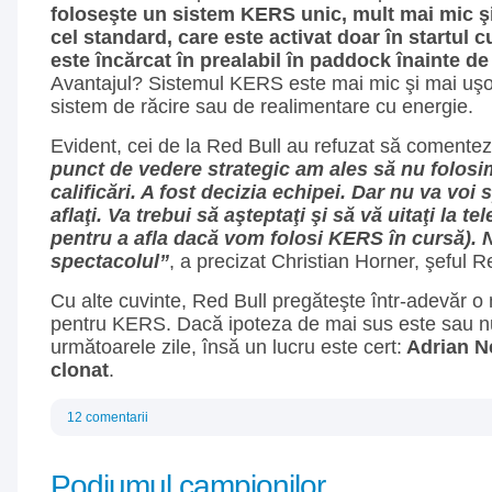
foloseşte un sistem KERS unic, mult mai mic ş
cel standard, care este activat doar în startul 
este încărcat în prealabil în paddock înainte d
Avantajul? Sistemul KERS este mai mic şi mai uşor
sistem de răcire sau de realimentare cu energie.
Evident, cei de la Red Bull au refuzat să comentez
punct de vedere strategic am ales să nu folos
calificări. A fost decizia echipei. Dar nu va voi 
aflaţi. Va trebui să aşteptaţi şi să vă uitaţi la tel
pentru a afla dacă vom folosi KERS în cursă). 
spectacolul”
, a precizat Christian Horner, şeful R
Cu alte cuvinte, Red Bull pregăteşte într-adevăr o 
pentru KERS. Dacă ipoteza de mai sus este sau nu
următoarele zile, însă un lucru este cert:
Adrian Ne
clonat
.
12 comentarii
Podiumul campionilor