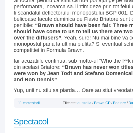
Si tocmai pentru ca simt ca nu-i pot ajunge pe Br
performanta, incearca sa-i intimideze prin tot felul 
fi scandalul deflectorului monopostului BGP 001. D
belicoase facute duminica de Flavio Briatore sunt 
penibile:
“Brawn should have been fair. Three 
should have come to us to tell us there are two
over the diffusers”
. Yeah, sure! Nu mai bine va c
monopostul pana la ultima piulita? Si eventual sc
competitiei in Formula Brawn.
Iar acuzatiile continua, sub motto-ul “Who the f**k
din acelasi Briatore:
“Brawn has never won title
were won by Jean Todt and Stefano Domenicali,
and Ron Dennis”
.
Yup, unii nu stiu sa piarda… Oare au stiut vreodat
11 comentarii
Etichete:
australia
/
Brawn GP
/
Briatore
/
Bu
Spectacol