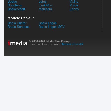
Dodge
Lotus
VUHL
Dongfeng
Lynk&Co
Vulca
Donkervoort
Mahindra
Zenvo
Modele Dacia
Dacia Duster
Dacia Logan
Dacia Sandero
Dacia Logan MCV
© 2006-2026 iMedia Plus Group
.
Toate drepturile rezervate.
Termeni si conditii