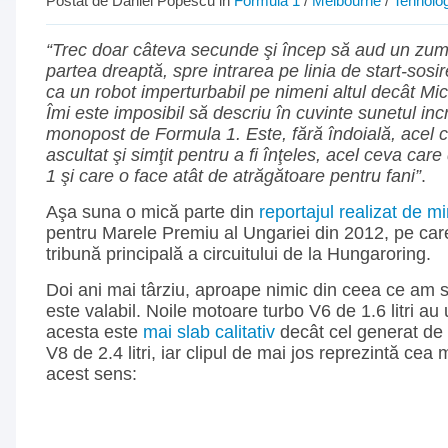
Postat de Daniel Popescu in
Formula 1
/
Melbourne
/
Tehnolo
“Trec doar câteva secunde şi încep să aud un zumz
partea dreaptă, spre intrarea pe linia de start-sosir
ca un robot imperturbabil pe nimeni altul decât M
Îmi este imposibil să descriu în cuvinte sunetul incr
monopost de Formula 1. Este, fără îndoială, acel 
ascultat şi simţit pentru a fi înţeles, acel ceva car
1 şi care o face atât de atrăgătoare pentru fani”
.
Aşa suna o mică parte din
reportajul realizat de m
pentru Marele Premiu al Ungariei din 2012, pe car
tribună principală a circuitului de la Hungaroring.
Doi ani mai târziu, aproape nimic din ceea ce am s
este valabil. Noile motoare turbo V6 de 1.6 litri au
acesta este
mai slab calitativ
decât cel generat de p
V8 de 2.4 litri, iar clipul de mai jos reprezintă ce
acest sens: