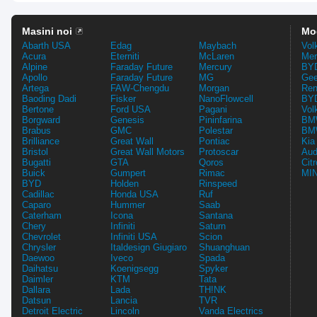
Masini noi
Mo
Abarth USA
Edag
Maybach
Vol
Acura
Eterniti
McLaren
Mer
Alpine
Faraday Future
Mercury
BYD
Apollo
Faraday Future
MG
Gee
Artega
FAW-Chengdu
Morgan
Ren
Baoding Dadi
Fisker
NanoFlowcell
BYD
Bertone
Ford USA
Pagani
Vol
Borgward
Genesis
Pininfarina
BMW
Brabus
GMC
Polestar
BMW
Brilliance
Great Wall
Pontiac
Kia
Bristol
Great Wall Motors
Protoscar
Aud
Bugatti
GTA
Qoros
Cit
Buick
Gumpert
Rimac
MIN
BYD
Holden
Rinspeed
Cadillac
Honda USA
Ruf
Caparo
Hummer
Saab
Caterham
Icona
Santana
Chery
Infiniti
Saturn
Chevrolet
Infiniti USA
Scion
Chrysler
Italdesign Giugiaro
Shuanghuan
Daewoo
Iveco
Spada
Daihatsu
Koenigsegg
Spyker
Daimler
KTM
Tata
Dallara
Lada
TH!NK
Datsun
Lancia
TVR
Detroit Electric
Lincoln
Vanda Electrics