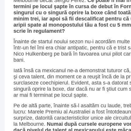
Melbourne decât Sergio Perez.
Ce poate fi mai f
termini pe locul şapte în cursa de debut în Form
singurul cu o singură oprire la boxe când toat
minim trei, iar apoi să fii descalificat pentru c
aripii spate al monopostului tău a fost cu 5 m
scrie în regulament?
Înainte de startul noului sezon nu-i acordăm multe
într-un fel îmi era chiar antipatic, pentru că e trist 
Nico Hulkenberg pe bară în favoarea unui pilot car
bani.
Iată însă ca mexicanul ne-a demonstrat tuturor că,
şi ceva talent, din moment ce a reuşit încă de la p
surclaseze coechipierul. Evident, asta s-a datorat s
singură oprire la boxe, dar dacă nu ar fi ştiut cum
ar mai fi terminat pe locul şapte.
Pe de altă parte, înainte să-l asaltăm cu laude, tr
lucru: Marele Premiu al Australiei a fost întotdeau
surprize, datorită caracteristicilor unice ale circu
la Melbourne.
Numai după cursele europene vom
dacă nivelul de talent al mexicanului este măcar