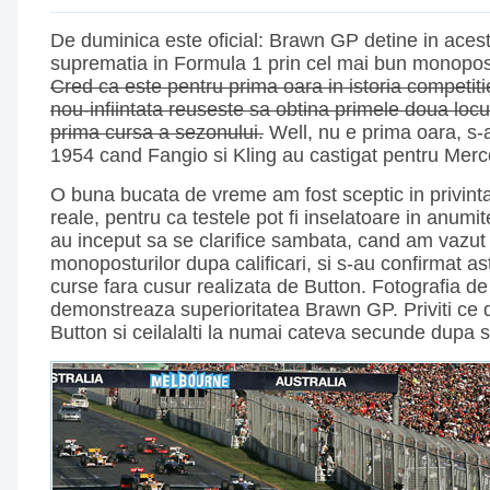
De duminica este oficial: Brawn GP detine in ace
suprematia in Formula 1 prin cel mai bun monopos
Cred ca este pentru prima oara in istoria competit
nou-infiintata reuseste sa obtina primele doua locu
prima cursa a sezonului.
Well, nu e prima oara, s-a
1954 cand Fangio si Kling au castigat pentru Mer
O buna bucata de vreme am fost sceptic in privint
reale, pentru ca testele pot fi inselatoare in anumite
au inceput sa se clarifice sambata, cand am vazut 
monoposturilor dupa calificari, si s-au confirmat as
curse fara cusur realizata de Button. Fotografia de
demonstreaza superioritatea Brawn GP. Priviti ce d
Button si ceilalalti la numai cateva secunde dupa s