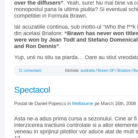
over the diffusers”
. Yeah, sure! Nu mai bine va c
monopostul pana la ultima piulita? Si eventual sc
competitiei in Formula Brawn.
Iar acuzatiile continua, sub motto-ul “Who the f**k
din acelasi Briatore:
“Brawn has never won title
were won by Jean Todt and Stefano Domenicali,
and Ron Dennis”
.
Yup, unii nu stiu sa piarda… Oare au stiut vreodat
11 comentarii
Etichete:
australia
/
Brawn GP
/
Briatore
/
Bu
Spectacol
Postat de Daniel Popescu in
Melbourne
pe March 16th, 2008
Asta ne-a adus prima cursa a sezonului. Cine ar fi
interzicerea tractiunii controlate si a altor element
veneau in sprijinul pilotilor vor aduce atat de mul