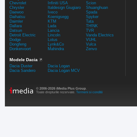
Chevrolet
Infiniti USA
Scion
Chrysler
Italdesign Giugiaro
Shuanghuan
Daewoo
Iveco
Spada
Daihatsu
Koenigsegg
Spyker
Daimler
KTM
Tata
Dallara
Lada
TH!NK
Datsun
Lancia
TVR
Detroit Electric
Lincoln
Vanda Electrics
Dodge
Lotus
VUHL
Dongfeng
Lynk&Co
Vulca
Donkervoort
Mahindra
Zenvo
Modele Dacia
Dacia Duster
Dacia Logan
Dacia Sandero
Dacia Logan MCV
© 2006-2026 iMedia Plus Group
.
Toate drepturile rezervate.
Termeni si conditii