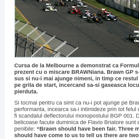
Cursa de la Melbourne a demonstrat ca Formu
prezent cu o miscare BRAWNiana. Brawn GP s-
sus si nu-i mai ajunge nimeni, in timp ce restu
pe grila de start, incercand sa-si gaseasca locul
pierduta.
Si tocmai pentru ca simt ca nu-i pot ajunge pe Br
performanta, incearca sa-i intimideze prin tot felul 
fi scandalul deflectorului monopostului BGP 001. D
belicoase facute duminica de Flavio Briatore sunt 
penibile:
“Brawn should have been fair. Three 
should have come to us to tell us there are two