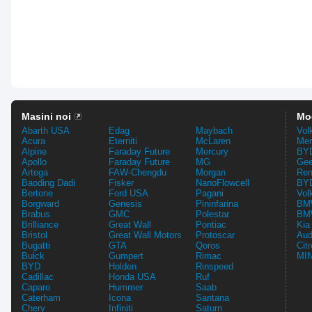
Masini noi
Mo
Abarth USA
Edag
Maybach
Vol
Acura
Eterniti
McLaren
Mer
Alpine
Faraday Future
Mercury
BYD
Apollo
Faraday Future
MG
Gee
Artega
FAW-Chengdu
Morgan
Ren
Baoding Dadi
Fisker
NanoFlowcell
BYD
Bertone
Ford USA
Pagani
Vol
Borgward
Genesis
Pininfarina
BMW
Brabus
GMC
Polestar
BMW
Brilliance
Great Wall
Pontiac
Kia
Bristol
Great Wall Motors
Protoscar
Aud
Bugatti
GTA
Qoros
Cit
Buick
Gumpert
Rimac
MIN
BYD
Holden
Rinspeed
Cadillac
Honda USA
Ruf
Caparo
Hummer
Saab
Caterham
Icona
Santana
Chery
Infiniti
Saturn