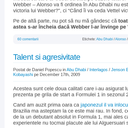
Webber – Alonso va fi ordinea în Abu Dhabi nu este
victoria lui Webber?”, ci “Când îi va ceda Vettel vi
Pe de altă parte, nu pot să nu mă gândesc că
toat
astea s-ar încheia dacă Webber l-ar învinge pe Ve
60 comentarii
Etichete:
Abu Dhabi
/
Alonso
Talent si agresivitate
Postat de Daniel Popescu in
Abu Dhabi
/
Interlagos
/
Jenson B
Kobayashi
pe December 17th, 2009
Acestea sunt cele doua calitati care i-au asigurat
prezenta pe grila de start a Formulei 1 in sezonul 
Cand am auzit prima oara ca
japonezul il va inloc
Brazilia ma asteptam la ce este mai rau. In fond, ce
de la un debutant absolut in Formula 1, mai ales 
experientele nu tocmai placute ale lui Alguersuari