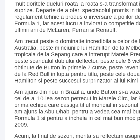
mult doritele dueluri roata la roata s-a transformat i
suprize. Departe de a oferi spectacolul promis in t
regulament tehnic a produs o inversare a polilor d
Formula 1, iar acest lucru a inviorat o competitie d
ultimii ani de McLaren, Ferrari si Renault.
Am trecut peste o dominatie incredibila a celor de
Australia, peste minciunile lui Hamilton de la Melb
tropicala de la Sepang care a intrerupt Marele Pre
peste scandalul dublului deflector, peste cele 6 vict
obtinute de Button in primele 7 curse, peste reveni
de la Red Bull in lupta pentru titlu, peste cele doua v
Hamilton si peste succesul surprinzator al lui Kim
Am ajuns din nou in Brazilia, unde Button si-a vazut
cel de-al 10-lea sezon petrecut in Marele Circ, ia
prima echipa care castiga titlul mondial in sezonul 
am ajuns la Abu Dhabi pentru a vedea cea mai buna
Formula 1 si pentru a incheia in cel mai bun mod p
2009.
Acum, la final de sezon, merita sa reflectam asupr