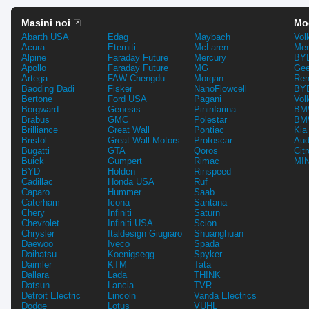
Masini noi
Mo
Abarth USA
Edag
Maybach
Vol
Acura
Eterniti
McLaren
Mer
Alpine
Faraday Future
Mercury
BYD
Apollo
Faraday Future
MG
Gee
Artega
FAW-Chengdu
Morgan
Ren
Baoding Dadi
Fisker
NanoFlowcell
BYD
Bertone
Ford USA
Pagani
Vol
Borgward
Genesis
Pininfarina
BMW
Brabus
GMC
Polestar
BMW
Brilliance
Great Wall
Pontiac
Kia
Bristol
Great Wall Motors
Protoscar
Aud
Bugatti
GTA
Qoros
Cit
Buick
Gumpert
Rimac
MIN
BYD
Holden
Rinspeed
Cadillac
Honda USA
Ruf
Caparo
Hummer
Saab
Caterham
Icona
Santana
Chery
Infiniti
Saturn
Chevrolet
Infiniti USA
Scion
Chrysler
Italdesign Giugiaro
Shuanghuan
Daewoo
Iveco
Spada
Daihatsu
Koenigsegg
Spyker
Daimler
KTM
Tata
Dallara
Lada
TH!NK
Datsun
Lancia
TVR
Detroit Electric
Lincoln
Vanda Electrics
Dodge
Lotus
VUHL