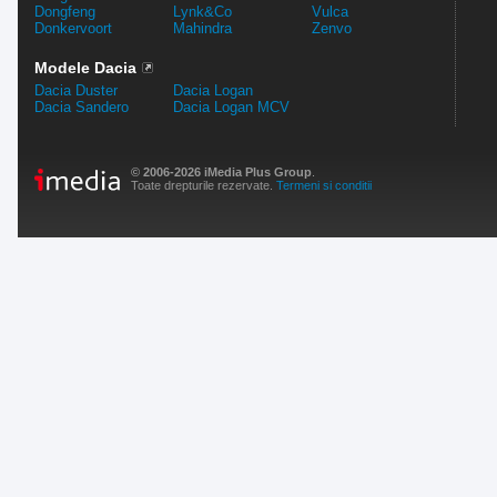
Dongfeng
Lynk&Co
Vulca
Donkervoort
Mahindra
Zenvo
Modele Dacia
Dacia Duster
Dacia Logan
Dacia Sandero
Dacia Logan MCV
© 2006-2026 iMedia Plus Group
.
Toate drepturile rezervate.
Termeni si conditii