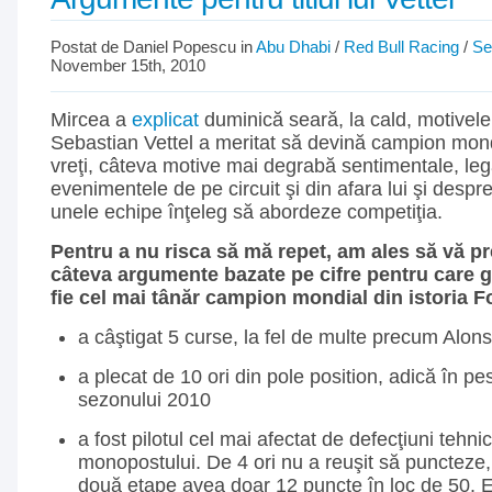
Postat de Daniel Popescu in
Abu Dhabi
/
Red Bull Racing
/
Se
November 15th, 2010
Mircea a
explicat
duminică seară, la cald, motivele
Sebastian Vettel a meritat să devină campion mond
vreţi, câteva motive mai degrabă sentimentale, le
evenimentele de pe circuit şi din afara lui şi despr
unele echipe înţeleg să abordeze competiţia.
Pentru a nu risca să mă repet, am ales să vă pr
câteva argumente bazate pe cifre pentru care 
fie cel mai tânăr campion mondial din istoria F
a câştigat 5 curse, la fel de multe precum Alon
a plecat de 10 ori din pole position, adică în p
sezonului 2010
a fost pilotul cel mai afectat de defecţiuni tehni
monopostului. De 4 ori nu a reuşit să puncteze,
două etape avea doar 12 puncte în loc de 50. E