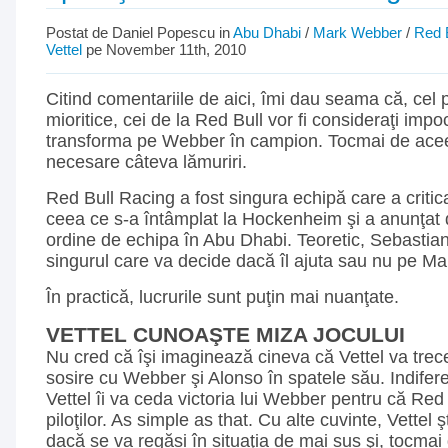
Postat de Daniel Popescu in
Abu Dhabi
/
Mark Webber
/
Red 
Vettel
pe November 11th, 2010
Citind comentariile de aici, îmi dau seama că, cel p
mioritice, cei de la Red Bull vor fi consideraţi impoc
transforma pe Webber în campion. Tocmai de acee
necesare câteva lămuriri.
Red Bull Racing a fost singura echipă care a critic
ceea ce s-a întâmplat la Hockenheim şi a anunţat 
ordine de echipa în Abu Dhabi. Teoretic, Sebastian 
singurul care va decide dacă îl ajuta sau nu pe M
În practică, lucrurile sunt puţin mai nuanţate.
VETTEL CUNOAŞTE MIZA JOCULUI
Nu cred că îşi imaginează cineva că Vettel va trece
sosire cu Webber şi Alonso în spatele său. Indifere
Vettel îi va ceda victoria lui Webber pentru că Red B
piloţilor. As simple as that. Cu alte cuvinte, Vettel 
dacă se va regăsi în situaţia de mai sus şi, tocma