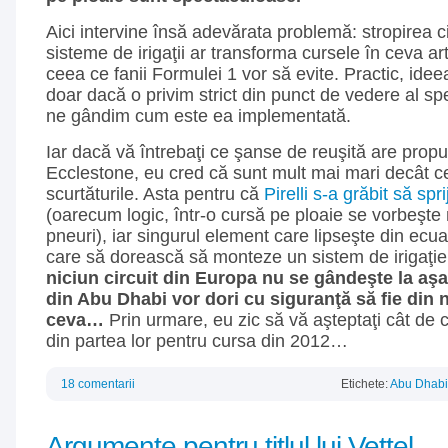
Aici intervine însă adevărata problemă: stropirea ci
sisteme de irigaţii ar transforma cursele în ceva art
ceea ce fanii Formulei 1 vor să evite. Practic, ide
doar dacă o privim strict din punct de vedere al spe
ne gândim cum este ea implementată.
Iar dacă vă întrebaţi ce şanse de reuşită are propu
Ecclestone, eu cred că sunt mult mai mari decât c
scurtăturile. Asta pentru că
Pirelli s-a grăbit să spr
(oarecum logic, într-o cursă pe ploaie se vorbeşte
pneuri), iar singurul element care lipseşte din ecuaţ
care să dorească să monteze un sistem de irigaţi
niciun circuit din Europa nu se gândeşte la aşa 
din Abu Dhabi vor dori cu siguranţă să fie din n
ceva…
Prin urmare, eu zic să vă aşteptaţi cât de 
din partea lor pentru cursa din 2012…
18 comentarii
Etichete:
Abu Dhabi
Argumente pentru titlul lui Vettel