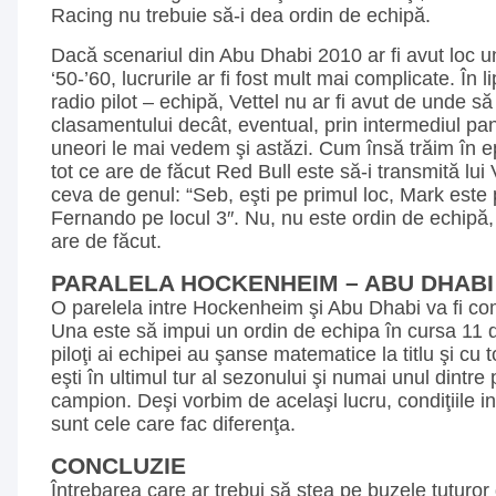
Racing nu trebuie să-i dea ordin de echipă.
Dacă scenariul din Abu Dhabi 2010 ar fi avut loc u
‘50-’60, lucrurile ar fi fost mult mai complicate. În l
radio pilot – echipă, Vettel nu ar fi avut de unde să
clasamentului decât, eventual, prin intermediul pa
uneori le mai vedem şi astăzi. Cum însă trăim în e
tot ce are de făcut Red Bull este să-i transmită lui V
ceva de genul: “Seb, eşti pe primul loc, Mark este p
Fernando pe locul 3″. Nu, nu este ordin de echipă, 
are de făcut.
PARALELA HOCKENHEIM – ABU DHABI
O parelela intre Hockenheim şi Abu Dhabi va fi com
Una este să impui un ordin de echipa în cursa 11 
piloţi ai echipei au şanse matematice la titlu şi cu 
eşti în ultimul tur al sezonului şi numai unul dintre 
campion. Deşi vorbim de acelaşi lucru, condiţiile in
sunt cele care fac diferenţa.
CONCLUZIE
Întrebarea care ar trebui să stea pe buzele tuturor