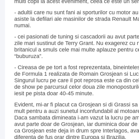
multi copii la acest eveniment, ceea ce este un s
- adultii care nu sunt fani ai sporturilor cu motor a
asiste la defilari ale masinilor de strada Renault
numai.
- cei pasionati de tuning si cascadorii au avut par
zile mari sustinut de Terry Grant. Nu exagerez cu
britanicul a smuls cele mai multe aplauze pentru c
“buburuza”.
- Cireasa de pe tort a fost reprezentata, bineintel
de Formula 1 realizata de Romain Grosjean si Luc
Singurul lucru pe care il pot reprosa este ca din ce
de show pe parcursul celor doua zile monoposturi
iesit pe pista doar 40-45 minute.
Evident, mi-ar fi placut ca Grosjean si di Grassi s
mult pentru a auzi sunetul inconfundabil al motoar
Daca sambata dimineata i-am vazut la lucru pe amb
avut parte doar de Grosjean, iar duminica doar de 
ca Grosjean este deja in drum spre Interlagos, av
diferenta de fus orar dintre Europa si Brazilia.