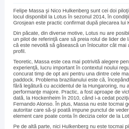
Felipe Massa şi Nico Hulkenberg sunt cei doi piloţi
locul disponibil la Lotus în sezonul 2014, în condiţ
Grosjean este practic confirmat după plecarea lui
Din păcate, din diverse motive, Lotus nu are posibi
un pilot de referinţă care să preia rolul de lider de
că este nevoită să găsească un înlocuitor cât mai 
profil.
Teoretic, Massa este cea mai potrivită alegere pen
experienţă, lucru important în contextul noului reg
concurat timp de opt ani pentru una dintre cele ma
paddock. Problema brazilianului este că, începând
fără legătură cu accidentul de la Hungaroring, nu a
performanţe majore. Practic, a fost aproape de vic
dată, la Hockenheim în 2010, când i-a cedat poziţia
Fernando Alonso. În plus, Massa nu este tocmai ge
autoritar care să-şi poată impune punctul de vedere
element care poate conta în decizia celor de la Lo
Pe de altă parte, nici Hulkenberg nu este tocmai pil