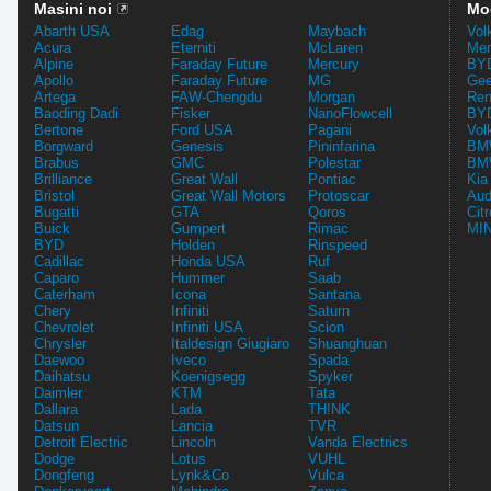
Masini noi
Mo
Abarth USA
Edag
Maybach
Vol
Acura
Eterniti
McLaren
Mer
Alpine
Faraday Future
Mercury
BYD
Apollo
Faraday Future
MG
Gee
Artega
FAW-Chengdu
Morgan
Ren
Baoding Dadi
Fisker
NanoFlowcell
BYD
Bertone
Ford USA
Pagani
Vol
Borgward
Genesis
Pininfarina
BMW
Brabus
GMC
Polestar
BMW
Brilliance
Great Wall
Pontiac
Kia
Bristol
Great Wall Motors
Protoscar
Aud
Bugatti
GTA
Qoros
Cit
Buick
Gumpert
Rimac
MIN
BYD
Holden
Rinspeed
Cadillac
Honda USA
Ruf
Caparo
Hummer
Saab
Caterham
Icona
Santana
Chery
Infiniti
Saturn
Chevrolet
Infiniti USA
Scion
Chrysler
Italdesign Giugiaro
Shuanghuan
Daewoo
Iveco
Spada
Daihatsu
Koenigsegg
Spyker
Daimler
KTM
Tata
Dallara
Lada
TH!NK
Datsun
Lancia
TVR
Detroit Electric
Lincoln
Vanda Electrics
Dodge
Lotus
VUHL
Dongfeng
Lynk&Co
Vulca