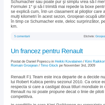
Schumacher sau poate pur şi simplu vrea să-l men
Formulei 1″ şi să-l trimită mai repede la boxe pentr
se explică cum, într-un clasament al piloţilor care 
mulţi kilometri în acest sezon, Grosjean ocupă ult
în timp ce Schumacher este, deloc surprinzător, p
km.
5 comentarii
Etichete:
Grosje
Un francez pentru Renault
Postat de Daniel Popescu in
Heikki Kovalainen
/
Kimi Raikko
Romain Grosjean
/
Timo Glock
pe November 3rd, 2009
Renault F1 Team este inca departe de a decide nu
lui Robert Kubica pentru sezonul 2010. Ca orice e
respecta si care a castigat doua titluri mondiale in u
Renault nu isi poate propune decat o linie de piloti
competitiva.