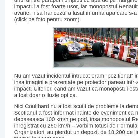
unul dintre parapetii umpluti cu apa de pe marginea 
impactul a fost foarte usor, iar monopostul Renault
avarie, insa francezul a lasat in urma apa care s-a
(click pe foto pentru zoom).
Nu am vazut incidentul intrucat eram “pozitionat” i
insa imaginile prezentate pe proiector pareau intr
impact. Ulterior, cand am vazut ca monopostul est
a fost doar o iluzie optica.
Nici Coulthard nu a fost scutit de probleme la demo
Scotianul a fost informat inainte de eveniment ca 
depaseasca 100 km/h pe pod, insa monopostul Red
inregistrat cu 260 km/h – vorbim totusi de Formul
Organizatorii au pierdut un depozit de 18.200 de lire