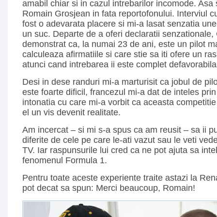
amabil chiar si in cazul intrebarilor incomode. Asa
Romain Grosjean in fata reportofonului. Interviul cu
fost o adevarata placere si mi-a lasat senzatia unei
un suc. Departe de a oferi declaratii senzationale,
demonstrat ca, la numai 23 de ani, este un pilot ma
calculeaza afirmatiile si care stie sa iti ofere un r
atunci cand intrebarea ii este complet defavorabila
Desi in dese randuri mi-a marturisit ca jobul de pi
este foarte dificil, francezul mi-a dat de inteles prin
intonatia cu care mi-a vorbit ca aceasta competitie
el un vis devenit realitate.
Am incercat – si mi s-a spus ca am reusit – sa ii p
diferite de cele pe care le-ati vazut sau le veti vede
TV. Iar raspunsurile lui cred ca ne pot ajuta sa in
fenomenul Formula 1.
Pentru toate aceste experiente traite astazi la R
pot decat sa spun: Merci beaucoup, Romain!