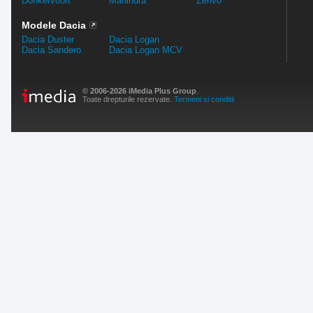
Donkervoort
Mahindra
Zenvo
Modele Dacia
Dacia Duster
Dacia Logan
Dacia Sandero
Dacia Logan MCV
© 2006-2026 iMedia Plus Group
.
Toate drepturile rezervate.
Termeni si conditii