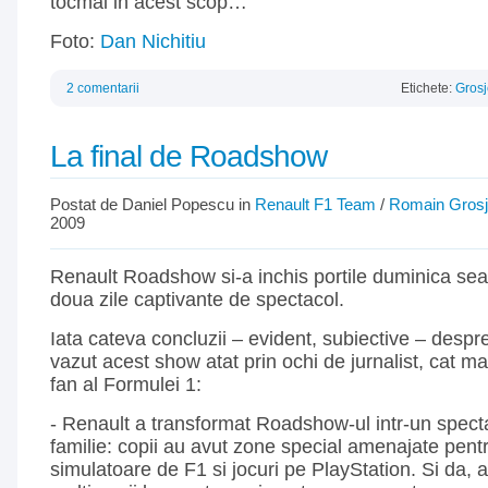
tocmai in acest scop…
Foto:
Dan Nichitiu
2 comentarii
Etichete:
Gros
La final de Roadshow
Postat de Daniel Popescu in
Renault F1 Team
/
Romain Gros
2009
Renault Roadshow si-a inchis portile duminica sea
doua zile captivante de spectacol.
Iata cateva concluzii – evident, subiective – desp
vazut acest show atat prin ochi de jurnalist, cat ma
fan al Formulei 1:
- Renault a transformat Roadshow-ul intr-un spect
familie: copii au avut zone special amenajate pentr
simulatoare de F1 si jocuri pe PlayStation. Si da, 