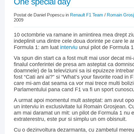
One special day
Postat de Daniel Popescu in
Renault F1 Team
/
Romain Gros
2009
10 octombrie va ramane in amintirea mea drept ziu
indeplinit una dintre cele doua dorinte pe care le ar
Formula 1: am luat
interviu
unui pilot de Formula 1
Va spun din start ca a fost mult mai usor decat mi-
finalul conferintei de presa am asteptat ca domnis
doamnele) de la televiziuni sa isi epuizeze intrebar
fost “Cati ani ai?” si “What’s your favorite road in
care mi-am dat seama ca vor mai trece multi bolizi 
Parlamentului pana cand F1 va fi un sport cunosc
A urmat apoi momentul mult asteptat: am avut oport
un interviu in exclusivitate lui Romain Grosjean. 
am mai daramat un mit: un pilot de Formula 1 nu 
extraterestru, este pur si simplu un om obisnuit.
Cu o dezinvoltura dezarmanta, cu zambetul mereu