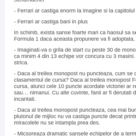
- Ferrari ar castiga enorm la imagine si la capitolu
- Ferrari ar castiga bani in plus
In schimb, exista sanse foarte mari ca haosul sa s
Formula 1 daca aceasta propunere va fi adoptata, 
- Imaginati-va o grila de start cu peste 30 de mon
ca minim 4 din 13 echipe vor concura cu 3 masini.
strica.
- Daca al treilea monopost nu puncteaza, cum se 
clasamentul de cursa? Daca al treilea monopost Fe
cursa, atunci cele 10 puncte acordate victoriei ar r
sau… nimanui. Cu alte cuvinte, fanii ar fi derutati d
incantati.
- Daca al treilea monopost puncteaza, cea mai bu
plutonul de mijloc nu va castiga puncte decat printr
miracolele nu se intampla prea des.
- Micsoreaza dramatic sansele echipelor de a term