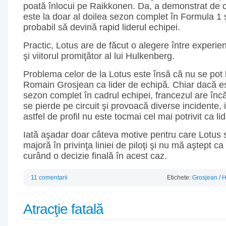
poată înlocui pe Raikkonen. Da, a demonstrat de c
este la doar al doilea sezon complet în Formula 1 ş
probabil să devină rapid liderul echipei.
Practic, Lotus are de făcut o alegere între exper
şi viitorul promiţător al lui Hulkenberg.
Problema celor de la Lotus este însă că nu se pot 
Romain Grosjean ca lider de echipă. Chiar dacă est
sezon complet în cadrul echipei, francezul are în
se pierde pe circuit şi provoacă diverse incidente, i
astfel de profil nu este tocmai cel mai potrivit ca li
Iată aşadar doar câteva motive pentru care Lotus s
majoră în privinţa liniei de piloţi şi nu mă aştept c
curând o decizie finală în acest caz.
11 comentarii
Etichete:
Grosjean
/
H
Atracţie fatală