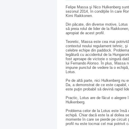
Felipe Massa şi Nico Hulkenberg sunt ce
sezonul 2014, în condiţiile în care Ro
Kimi Raikkonen.
Din păcate, din diverse motive, Lotus n
să preia rolul de lider de la Raikkone
apropiat de acest profil.
Teoretic, Massa este cea mai potrivită
contextul noului regulament tehnic, şi
celebre echipe din paddock. Problema 
legătură cu accidentul de la Hungarori
fost aproape de victorie o singură dat
lui Fernando Alonso. În plus, Massa nu
impune punctul de vedere la o echipă, 
Lotus.
Pe de altă parte, nici Hulkenberg nu e
Da, a demonstrat de ce este capabil, 
este puţin probabil să devină rapid lide
Practic, Lotus are de făcut o alegere î
Hulkenberg.
Problema celor de la Lotus este însă 
echipă. Chiar dacă este la al doilea s
momente în care se pierde pe circuit ş
profil nu este tocmai cel mai potrivit c