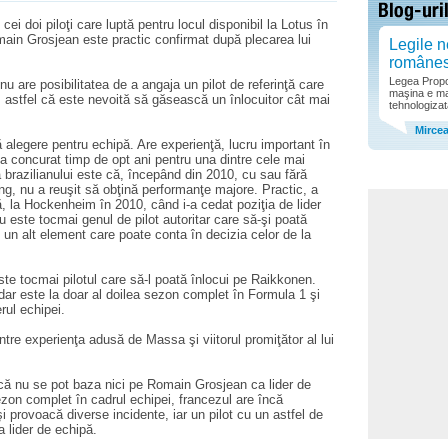
i doi piloţi care luptă pentru locul disponibil la Lotus în
main Grosjean este practic confirmat după plecarea lui
Legile n
române
Legea Propor
u are posibilitatea de a angaja un pilot de referinţă care
maşina e ma
n, astfel că este nevoită să găsească un înlocuitor cât mai
tehnologizat
Mirce
 alegere pentru echipă. Are experienţă, lucru important în
 a concurat timp de opt ani pentru una dintre cele mai
brazilianului este că, începând din 2010, cu sau fără
ng, nu a reuşit să obţină performanţe majore. Practic, a
ă, la Hockenheim în 2010, când i-a cedat poziţia de lider
 este tocmai genul de pilot autoritar care să-şi poată
un alt element care poate conta în decizia celor de la
ste tocmai pilotul care să-l poată înlocui pe Raikkonen.
dar este la doar al doilea sezon complet în Formula 1 şi
rul echipei.
ntre experienţa adusă de Massa şi viitorul promiţător al lui
că nu se pot baza nici pe Romain Grosjean ca lider de
ezon complet în cadrul echipei, francezul are încă
i provoacă diverse incidente, iar un pilot cu un astfel de
a lider de echipă.