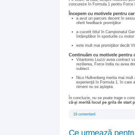
concureze în Formula 1 pentru Force 
Începem cu motivele pentru care 
a avut un parcurs decent în sesiu
oferit feedback promiţător
a cucerit titlul în Campionatul G
întâmplător în sporturile cu motor
este mult mai promiţător decât Vi
Continuăm cu motivele pentru ca
Vitantonio Liuzzi avea contract val
rezilierea, Force India nu avea dr
subiect.
Nico Hulkenberg merita mai mult a
experienţă în Formula 1, în care a
nimeni nu se aştepta.
În concluzie, nu se poate trage o con
că-şi merită locul pe grila de start 
16 comentarii
Ce urmează pentr