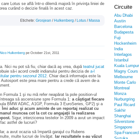
are Lotus se află într-o dilemă majoră în privinţa liniei de
Circuite
prea curând o decizie finală în acest caz.
Abu Dhabi
Etichete:
Grosjean
/
Hulkenberg
/
Lotus
/
Massa
Austin
Barcelona
Budapesta
Fuji
Hockenheim
India
Nico Hulkenberg
pe October 21st, 2011
Interlagos
Istanbul
Kuala Lumpur
ya. Nici nu pot să fiu, chiar dacă aş vrea, după
teatrul
jucat
rebuie să-i acord credit indianului pentru decizia de
a-l
Magny Cours
itular pentru sezonul 2012
. Chiar dacă informaţia este la
Melbourne
iei Autosport este prea mare pentru a crede că avem de-a
Monte Carlo
ament.
Montreal
Monza
n Formula 1 şi nu mă refer neapărat la pole position-ul
la întreaga să ascensiune spre Formula 1:
a câştigat fiecare
Nurburgring
ula BMW ADAC, A1GP, Formula 3 EuroSeries, GP2) şi a
Paul Ricard
s.
Îmi aduc şi acum aminte de un reportaj realizat cu
Sakhir
manul muncea cot la cot cu angajaţii la realizarea
Shanghai
opost.
Sigur, interzicerea testelor în 2009 a avut un impact
Silverstone
 fac astfel de lucruri?
Singapore
ular, a avut ocazia să împartă garajul cu Rubens
Spa-Francor
 multe, multe lucruri de învăţat.
Iar rezultatele s-au văzut
Suzuka