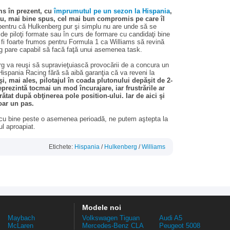
ms în prezent, cu
împrumutul pe un sezon la Hispania
,
Sau, mai bine spus, cel mai bun compromis pe care îl
 pentru că Hulkenberg pur şi simplu nu are unde să se
 de piloţi formate sau în curs de formare cu candidaţi bine
 ar fi foarte frumos pentru Formula 1 ca Williams să revină
rg pare capabil să facă faţă unui asemenea task.
g va reuşi să supravieţuiască provocării de a concura un
ispania Racing fără să aibă garanţia că va reveni la
i, mai ales, pilotajul în coada plutonului depăşit de 2-
eprezintă tocmai un mod încurajare, iar frustrările ar
ătat după obţinerea pole position-ului. Iar de aici şi
oar un pas.
 cu bine peste o asemenea perioadă, ne putem aştepta la
ul aproapiat.
Etichete:
Hispania
/
Hulkenberg
/
Williams
Modele noi
Maybach
Volkswagen Tiguan
Audi A5
McLaren
Mercedes-Benz CLA
Peugeot 5008