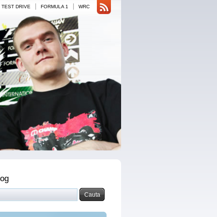
|
|
TEST DRIVE
FORMULA 1
WRC
log