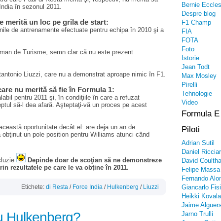
Bernie Eccle
India în sezonul 2011.
Despre blog
merită un loc pe grila de start:
F1 Champ
nile de antrenamente efectuate pentru echipa în 2010 şi a
FIA
FOTA
Foto
erman de Turisme, semn clar că nu este prezent
Istorie
Jean Todt
tantonio Liuzzi, care nu a demonstrat aproape nimic în F1.
Max Mosley
Pirelli
re nu merită să fie în Formula 1:
Tehnologie
abil pentru 2011 şi, în condiţiile în care a refuzat
Video
eptul să-l dea afară. Aşteptaţi-vă un proces pe acest
Formula E
ceastă oportunitate decât el: are deja un an de
Piloti
 obţinut un pole position pentru Williams atunci când
Adrian Sutil
Daniel Riccia
cluzie
Depinde doar de scoţian să ne demonstreze
David Coultha
prin rezultatele pe care le va obţine în 2011.
Felipe Massa
Fernando Alo
Etichete:
di Resta
/
Force India
/
Hulkenberg
/
Liuzzi
Giancarlo Fisi
Heikki Kovala
Jaime Alguers
u Hulkenberg?
Jarno Trulli