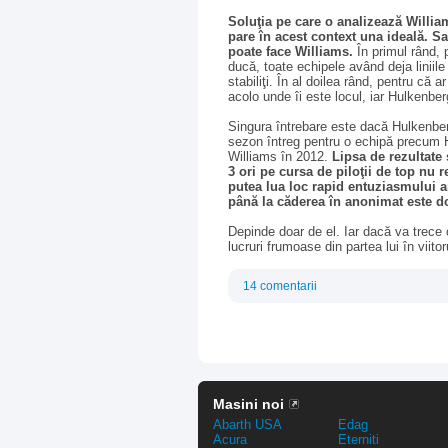
Soluţia pe care o analizează Willia
pare în acest context una ideală. 
poate face Williams.
În primul rând,
ducă, toate echipele având deja liniile
stabiliţi. În al doilea rând, pentru că
acolo unde îi este locul, iar Hulkenbe
Singura întrebare este dacă Hulkenber
sezon întreg pentru o echipă precum H
Williams în 2012.
Lipsa de rezultate ş
3 ori pe cursa de piloţii de top nu r
putea lua loc rapid entuziasmului ar
până la căderea în anonimat este d
Depinde doar de el. Iar dacă va trece
lucruri frumoase din partea lui în viitor
14 comentarii
Masini noi
Abarth USA
Edag
Acura
Eterniti