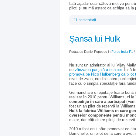
Iată aşadar doar câteva motive pentru c
piloţi şi nu mă aştept ca echipa să ia 
11 comentarii
Şansa lui Hulk
Postat de Daniel Popescu in
Force India F1
/
Nu sunt un admirator al lui Vijay Mall
cu
vânzarea parţială a echipei
. Însă t
promova pe Nico Hulkenberg ca pilot t
nivel de zvon, credibilitatea publicaţ
face cu o simplă speculaţie fără fund
Germanul are o reputaţie foarte bună î
realizat în 2010 pentru Williams, ci 
competiţie în care a participat
(Form
fost un an pilot de rezervă la William
Hulk la fabrica Williams în care ger
dverselor componente pentru mon
major, dar câţi dintre piloţii de rezervă
2010 a fost anul său: promovat ca tit
Barrichello, un pilot de la care a avut