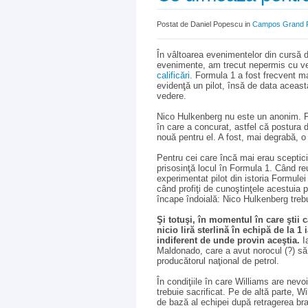
Postat de Daniel Popescu in
Campos Grand P
În vâltoarea evenimentelor din cursă d
evenimente, am trecut nepermis cu v
calificări
. Formula 1 a fost frecvent m
evidenţă un pilot, însă de data aceast
vedere.
Nico Hulkenberg nu este un anonim. P
în care a concurat, astfel că postura d
nouă pentru el. A fost, mai degrabă, o
Pentru cei care încă mai erau sceptic
prisosinţă locul în Formula 1. Când reuş
experimentat pilot din istoria Formule
când profiţi de cunoştinţele acestuia p
încape îndoială: Nico Hulkenberg treb
Şi totuşi, în momentul în care ştii
nicio liră sterlină în echipă de la 1 
indiferent de unde provin aceştia.
Ia
Maldonado, care a avut norocul (?) să
producătorul naţional de petrol.
În condiţiile în care Williams are nevo
trebuie sacrificat. Pe de altă parte, 
de bază al echipei după retragerea bra