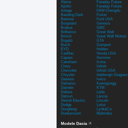
Alpine
Faraday Future
Apollo
Faraday Future
Artega
FAW-Chengdu
Baoding Dadi
Fisker
Bertone
Ford USA
Borgward
Genesis
Brabus
GMC
Brilliance
Great Wall
Bristol
Great Wall Motors
Bugatti
GTA
Buick
Gumpert
BYD
Holden
Cadillac
Honda USA
Caparo
Hummer
Caterham
Icona
Chery
Infiniti
Chevrolet
Infiniti USA
Chrysler
Italdesign Giugiaro
Daewoo
Iveco
Daihatsu
Koenigsegg
Daimler
KTM
Dallara
Lada
Datsun
Lancia
Detroit Electric
Lincoln
Dodge
Lotus
Dongfeng
Lynk&Co
Donkervoort
Mahindra
Modele Dacia