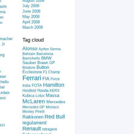
August 2008
n
July 2008
ashi
June 2008
ima
May 2008
en
April 2008
on
March 2008
umacher
Tag cloud
 Jr
Alonso
Ayrton Senna
Bahrain
Barcelona
erg
BMW
Barrichello
Sauber
Brawn GP
Button
Briatore
a
Ecclestone
F1 Champ
ean
Ferrari
FIA
Force
hello
Hamilton
FOTA
India
tel
Honda
Heidfeld
KERS
urdais
Massa
Kubica
Lotus
emi
McLaren
Mercedes
Mercedes GP
Monaco
Mosley
Pirelli
Red Bull
Raikkonen
regulament
zzi
Renault
retragere