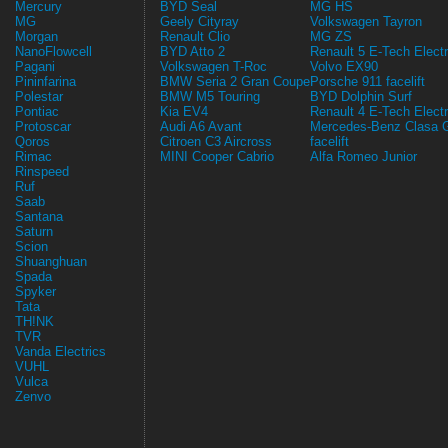
Mercury
BYD Seal
MG HS
MG
Geely Cityray
Volkswagen Tayron
Morgan
Renault Clio
MG ZS
NanoFlowcell
BYD Atto 2
Renault 5 E-Tech Electr
Pagani
Volkswagen T-Roc
Volvo EX90
Pininfarina
BMW Seria 2 Gran Coupe
Porsche 911 facelift
Polestar
BMW M5 Touring
BYD Dolphin Surf
Pontiac
Kia EV4
Renault 4 E-Tech Electr
Protoscar
Audi A6 Avant
Mercedes-Benz Clasa 
Qoros
Citroen C3 Aircross
facelift
Rimac
MINI Cooper Cabrio
Alfa Romeo Junior
Rinspeed
Ruf
Saab
Santana
Saturn
Scion
Shuanghuan
Spada
Spyker
Tata
TH!NK
TVR
Vanda Electrics
VUHL
Vulca
Zenvo