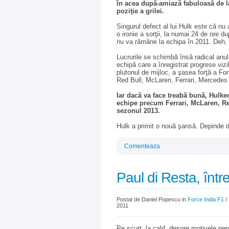
în acea după-amiază fabuloasă de l
poziţie a grilei.
Singurul defect al lui Hulk este că nu a
o ironie a sorţii, la numai 24 de ore d
nu va rămâne la echipa în 2011. Deh,
Lucrurile se schimbă însă radical anu
echipă care a înregistrat progrese viz
plutonul de mijloc, a şasea forţă a Fo
Red Bull, McLaren, Ferrari, Mercedes 
Iar dacă va face treabă bună, Hulken
echipe precum Ferrari, McLaren, Re
sezonul 2013.
Hulk a primit o nouă şansă. Depinde do
Comenteaza
Paul di Resta, într
Postat de Daniel Popescu in
Force India F1
/
2011
Pe scurt, la cald, despre motivele pen