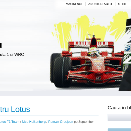
|
|
|
MASINI NOI
ANUNTURI AUTO
STIRI
u
mula 1 si WRC
ntru Lotus
Cauta in b
otus F1 Team
/
Nico Hulkenberg
/
Romain Grosjean
pe September