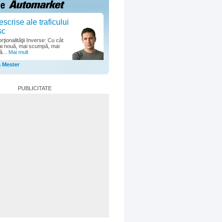
escrise ale traficului
sc
ţionalităţii Inverse: Cu cât
i nouă, mai scumpă, mai
ă...
Mai mult
a Mester
PUBLICITATE