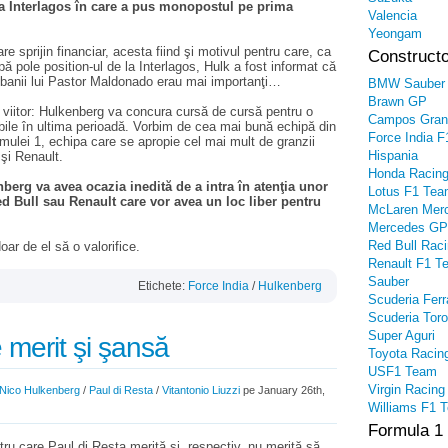
a Interlagos în care a pus monopostul pe prima
Valencia
Yeongam
re sprijin financiar, acesta fiind şi motivul pentru care, ca
Constructo
upă pole position-ul de la Interlagos, Hulk a fost informat că
 banii lui Pastor Maldonado erau mai importanţi…
BMW Sauber
Brawn GP
l viitor: Hulkenberg va concura cursă de cursă pentru o
Campos Gran
ibile în ultima perioadă. Vorbim de cea mai bună echipă din
Force India F
rmulei 1, echipa care se apropie cel mai mult de granzii
Hispania
şi Renault.
Honda Racin
berg va avea ocazia inedită de a intra în atenţia unor
Lotus F1 Te
d Bull sau Renault care vor avea un loc liber pentru
McLaren Mer
Mercedes GP
Red Bull Rac
ar de el să o valorifice.
Renault F1 T
Sauber
Etichete:
Force India
/
Hulkenberg
Scuderia Ferr
Scuderia Tor
Super Aguri
e merit şi şansă
Toyota Racin
USF1 Team
Virgin Racing
Nico Hulkenberg
/
Paul di Resta
/
Vitantonio Liuzzi
pe January 26th,
Williams F1 
Formula 1
tru care Paul di Resta merită şi, respectiv, nu merită să