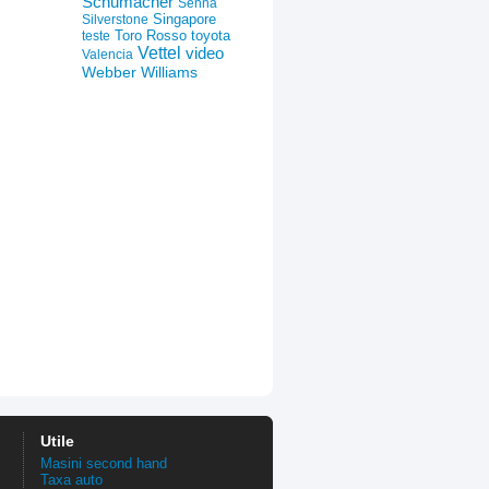
Schumacher
Senna
Silverstone
Singapore
Toro Rosso
toyota
teste
Vettel
video
Valencia
Webber
Williams
Utile
Masini second hand
Taxa auto