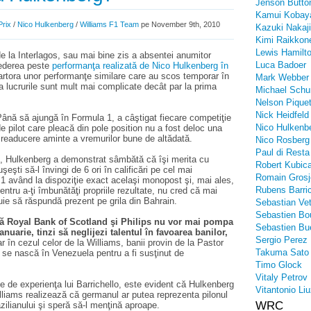
Jenson Butto
Kamui Kobay
rix
/
Nico Hulkenberg
/
Williams F1 Team
pe November 9th, 2010
Kazuki Nakaj
Kimi Raikkon
Lewis Hamilt
e la Interlagos, sau mai bine zis a absentei anumitor
Luca Badoer
ederea peste
performanţa realizată de Nico Hulkenberg în
artora unor performanţe similare care au scos temporar în
Mark Webber
a lucrurile sunt mult mai complicate decât par la prima
Michael Sch
Nelson Piquet
Nick Heidfeld
ână să ajungă în Formula 1, a câştigat fiecare competiţie
Nico Hulkenb
e pilot care pleacă din pole position nu a fost deloc una
 readucere aminte a vremurilor bune de altădată.
Nico Rosberg
Paul di Resta
i, Hulkenberg a demonstrat sâmbătă că îşi merita cu
Robert Kubic
eşti să-l învingi de 6 ori în calificări pe cel mai
Romain Grosj
i 1 având la dispoziţie exact acelaşi monopost şi, mai ales,
Rubens Barric
entru a-ţi îmbunătăţi propriile rezultate, nu cred că mai
uie să răspundă prezent pe grila din Bahrain.
Sebastian Vet
Sebastien Bo
 că Royal Bank of Scotland şi Philips nu vor mai pompa
Sebastien Bu
ianuarie, tinzi să neglijezi talentul în favoarea banilor,
Sergio Perez
r în cezul celor de la Williams, banii provin de la Pastor
Takuma Sato
 se nască în Venezuela pentru a fi susţinut de
Timo Glock
Vitaly Petrov
ie de experienţa lui Barrichello, este evident că Hulkenberg
Vitantonio Liu
Williams realizează că germanul ar putea reprezenta pilonul
WRC
zilianului şi speră să-l menţină aproape.