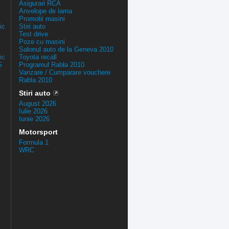
Asigurari RCA
Anvelope de iarna
Promotii masini
ic
Stiri auto
Test drive
Poze cu masini
Salonul auto de la Geneva 2010
ic
Toyota recall
G
Programul Rabla 2010
Vanzare / Cumparare vouchere
Rabla 2010
Stiri auto
August 2026
Iulie 2026
Iunie 2026
Motorsport
Formula 1
WRC