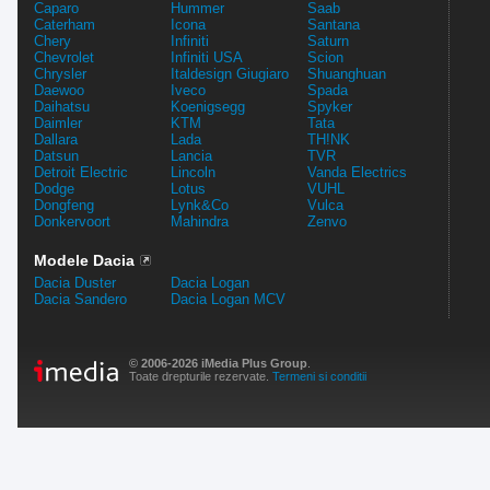
Caparo
Hummer
Saab
Caterham
Icona
Santana
Chery
Infiniti
Saturn
Chevrolet
Infiniti USA
Scion
Chrysler
Italdesign Giugiaro
Shuanghuan
Daewoo
Iveco
Spada
Daihatsu
Koenigsegg
Spyker
Daimler
KTM
Tata
Dallara
Lada
TH!NK
Datsun
Lancia
TVR
Detroit Electric
Lincoln
Vanda Electrics
Dodge
Lotus
VUHL
Dongfeng
Lynk&Co
Vulca
Donkervoort
Mahindra
Zenvo
Modele Dacia
Dacia Duster
Dacia Logan
Dacia Sandero
Dacia Logan MCV
© 2006-2026 iMedia Plus Group
.
Toate drepturile rezervate.
Termeni si conditii