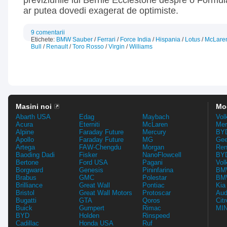
previziunile lui Bernie Ecclestone despre o Formul
ar putea dovedi exagerat de optimiste.
9 comentarii
Etichete:
BMW Sauber
/
Ferrari
/
Force India
/
Hispania
/
Lotus
/
McLare
Bull
/
Renault
/
Toro Rosso
/
Virgin
/
Williams
Masini noi
Mo
Abarth USA
Edag
Maybach
Vol
Acura
Eterniti
McLaren
Mer
Alpine
Faraday Future
Mercury
BYD
Apollo
Faraday Future
MG
Gee
Artega
FAW-Chengdu
Morgan
Ren
Baoding Dadi
Fisker
NanoFlowcell
BYD
Bertone
Ford USA
Pagani
Vol
Borgward
Genesis
Pininfarina
BMW
Brabus
GMC
Polestar
BMW
Brilliance
Great Wall
Pontiac
Kia
Bristol
Great Wall Motors
Protoscar
Aud
Bugatti
GTA
Qoros
Cit
Buick
Gumpert
Rimac
MIN
BYD
Holden
Rinspeed
Cadillac
Honda USA
Ruf