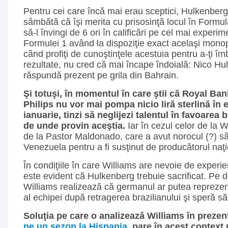
Pentru cei care încă mai erau sceptici, Hulkenber
sâmbătă că îşi merita cu prisosinţă locul în Formu
să-l învingi de 6 ori în calificări pe cel mai experime
Formulei 1 având la dispoziţie exact acelaşi monop
când profiţi de cunoştinţele acestuia pentru a-ţi îmb
rezultate, nu cred că mai încape îndoială: Nico Hu
răspundă prezent pe grila din Bahrain.
Şi totuşi, în momentul în care ştii că Royal Ban
Philips nu vor mai pompa nicio liră sterlină în 
ianuarie, tinzi să neglijezi talentul în favoarea b
de unde provin aceştia.
Iar în cezul celor de la W
de la Pastor Maldonado, care a avut norocul (?) s
Venezuela pentru a fi susţinut de producătorul naţi
În condiţiile în care Williams are nevoie de experien
este evident că Hulkenberg trebuie sacrificat. Pe d
Williams realizează că germanul ar putea reprezen
al echipei după retragerea brazilianului şi speră s
Soluţia pe care o analizează Williams în prezen
pe un sezon la Hispania
, pare în acest context 