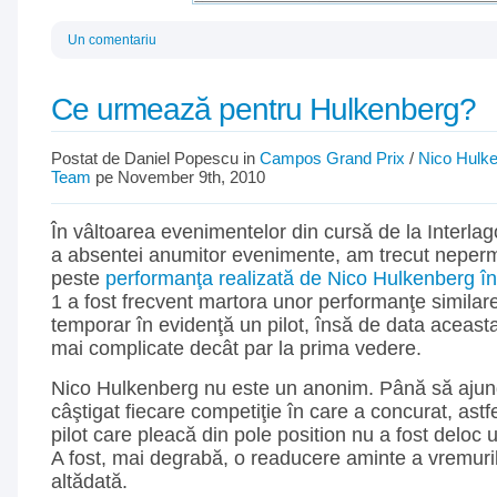
Un comentariu
Ce urmează pentru Hulkenberg?
Postat de Daniel Popescu in
Campos Grand Prix
/
Nico Hulk
Team
pe November 9th, 2010
În vâltoarea evenimentelor din cursă de la Interlag
a absentei anumitor evenimente, am trecut neper
peste
performanţa realizată de Nico Hulkenberg în c
1 a fost frecvent martora unor performanţe similar
temporar în evidenţă un pilot, însă de data aceasta
mai complicate decât par la prima vedere.
Nico Hulkenberg nu este un anonim. Până să ajun
câştigat fiecare competiţie în care a concurat, astf
pilot care pleacă din pole position nu a fost deloc 
A fost, mai degrabă, o readucere aminte a vremuri
altădată.