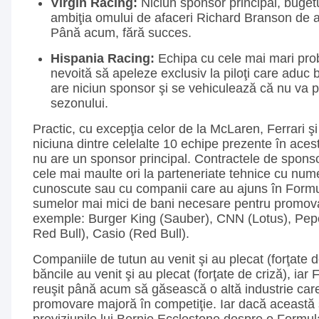
Virgin Racing:
Niciun sponsor principal, bugetu
ambiţia omului de afaceri Richard Branson de a
Până acum, fără succes.
Hispania Racing:
Echipa cu cele mai mari pro
nevoită să apeleze exclusiv la piloţi care aduc 
are niciun sponsor şi se vehiculează că nu va pr
sezonului.
Practic, cu excepţia celor de la McLaren, Ferrari 
niciuna dintre celelalte 10 echipe prezente în aces
nu are un sponsor principal. Contractele de spons
cele mai maulte ori la parteneriate tehnice cu num
cunoscute sau cu companii care au ajuns în Formu
sumelor mai mici de bani necesare pentru promov
exemple: Burger King (Sauber), CNN (Lotus), Pep
Red Bull), Casio (Red Bull).
Companiile de tutun au venit şi au plecat (forţate de
băncile au venit şi au plecat (forţate de criză), iar
reuşit până acum să găsească o altă industrie car
promovare majoră în competiţie. Iar dacă această s