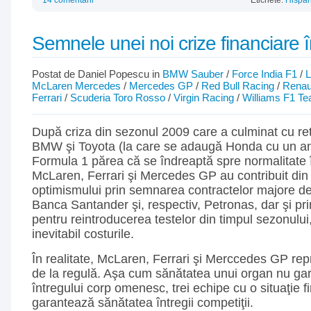
14 comentarii
Etichete:
Hispan
Semnele unei noi crize financiare 
Postat de Daniel Popescu in
BMW Sauber
/
Force India F1
/
L
McLaren Mercedes
/
Mercedes GP
/
Red Bull Racing
/
Renau
Ferrari
/
Scuderia Toro Rosso
/
Virgin Racing
/
Williams F1 T
După criza din sezonul 2009 care a culminat cu ret
BMW şi Toyota (la care se adaugă Honda cu un a
Formula 1 părea că se îndreaptă spre normalitate 
McLaren, Ferrari şi Mercedes GP au contribuit din 
optimismului prin semnarea contractelor majore de 
Banca Santander şi, respectiv, Petronas, dar şi pri
pentru reintroducerea testelor din timpul sezonului
inevitabil costurile.
În realitate, McLaren, Ferrari şi Merccedes GP repr
de la regulă. Aşa cum sănătatea unui organ nu ga
întregului corp omenesc, trei echipe cu o situaţie f
garantează sănătatea întregii competiţii.