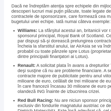
Dacă ne îndreptăm atenţia spre echipele din mijlo
descoperi lucruri mai puţin plăcute, toate legate de
contractele de sponsorizare, care formează cea m
bugetului unei echipe. Iată numai câteva exemple:
Williams:
La sfârşitul acestui an, britanicii vor
sponsorul principal, Royal Bank of Scotland. Ce
par dispuşi să-şi dorească prelungirea contract
încheia la sfarstitul anului, iar AirAsia se va în
probabil cu toate pânzele spre Lotus (proprietar
dintre principalii finanţatori ai Lotus).
Renault:
A solicitat plata în avans a drepturilo
deşi susţine că nu are probleme financiare. A 
contracte majore de publicitate pentru anul viito
milioane de euro, celălalt de trei milioane de eur
în care francezii încasau 30 milioane de euro 
olandeză ING înainte de izbucnirea crizei.
Red Bull Racing:
Nu are niciun sponsor principa
exclusiv din fondurile magnatului austriac ce de
Dietrich Mateschitz. Este însă adevărat că, cel 