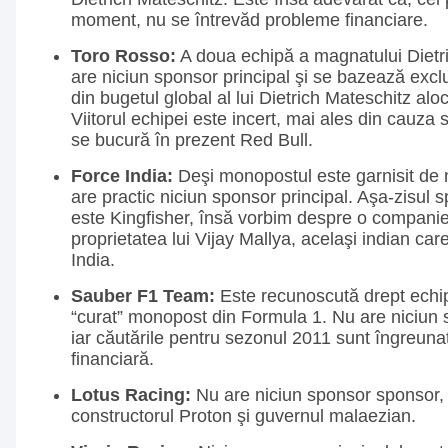
moment, nu se întrevăd probleme financiare.
Toro Rosso:
A doua echipă a magnatului Dietr
are niciun sponsor principal şi se bazează exc
din bugetul global al lui Dietrich Mateschitz alo
Viitorul echipei este incert, mai ales din cauza
se bucură în prezent Red Bull.
Force India:
Deşi monopostul este garnisit de
are practic niciun sponsor principal. Aşa-zisul s
este Kingfisher, însă vorbim despre o companie 
proprietatea lui Vijay Mallya, acelaşi indian car
India.
Sauber F1 Team:
Este recunoscută drept echi
“curat” monopost din Formula 1. Nu are niciun s
iar căutările pentru sezonul 2011 sunt îngreuna
financiară.
Lotus Racing:
Nu are niciun sponsor sponsor, 
constructorul Proton şi guvernul malaezian.