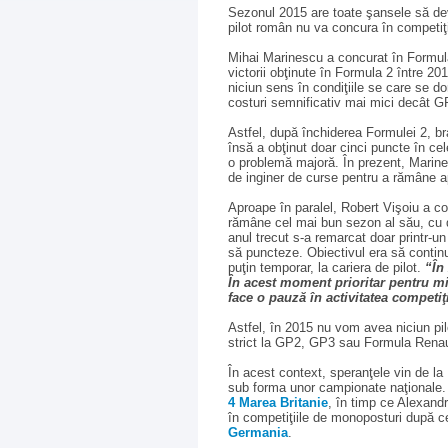
Sezonul 2015 are toate şansele să dev
pilot român nu va concura în competiţ
Mihai Marinescu a concurat în Formula
victorii obţinute în Formula 2 între 2
niciun sens în condiţiile se care se do
costuri semnificativ mai mici decât G
Astfel, după închiderea Formulei 2, b
însă a obţinut doar cinci puncte în cel
o problemă majoră. În prezent, Marine
de inginer de curse pentru a rămâne a
Aproape în paralel, Robert Vişoiu a c
rămâne cel mai bun sezon al său, cu d
anul trecut s-a remarcat doar printr-u
să puncteze. Obiectivul era să contin
puţin temporar, la cariera de pilot.
“În
În acest moment prioritar pentru mi
face o pauză în activitatea competi
Astfel, în 2015 nu vom avea niciun pilo
strict la GP2, GP3 sau Formula Renau
În acest context, speranţele vin de l
sub forma unor campionate naţionale. 
4 Marea Britanie
, în timp ce Alexand
în competiţiile de monoposturi după c
Germania
.