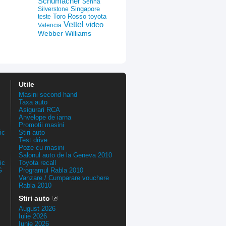
Schumacher
Senna
Silverstone
Singapore
Toro Rosso
toyota
teste
Vettel
video
Valencia
Webber
Williams
Utile
Masini second hand
Taxa auto
Asigurari RCA
Anvelope de iarna
Promotii masini
ic
Stiri auto
Test drive
Poze cu masini
Salonul auto de la Geneva 2010
ic
Toyota recall
G
Programul Rabla 2010
Vanzare / Cumparare vouchere
Rabla 2010
Stiri auto
August 2026
Iulie 2026
Iunie 2026