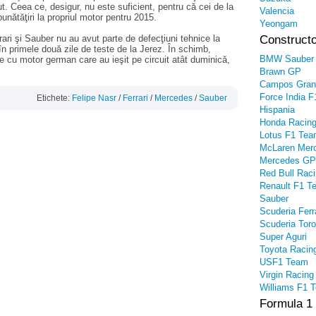
t. Ceea ce, desigur, nu este suficient, pentru că cei de la
Valencia
nătăţiri la propriul motor pentru 2015.
Yeongam
ari şi Sauber nu au avut parte de defecţiuni tehnice la
Constructo
 în primele două zile de teste de la Jerez. În schimb,
BMW Sauber
e cu motor german care au ieşit pe circuit atât duminică,
Brawn GP
Campos Gran
Force India F
Etichete:
Felipe Nasr
/
Ferrari
/
Mercedes
/
Sauber
Hispania
Honda Racin
Lotus F1 Te
McLaren Mer
Mercedes GP
Red Bull Rac
Renault F1 T
Sauber
Scuderia Ferr
Scuderia Tor
Super Aguri
Toyota Racin
USF1 Team
Virgin Racing
Williams F1 
Formula 1