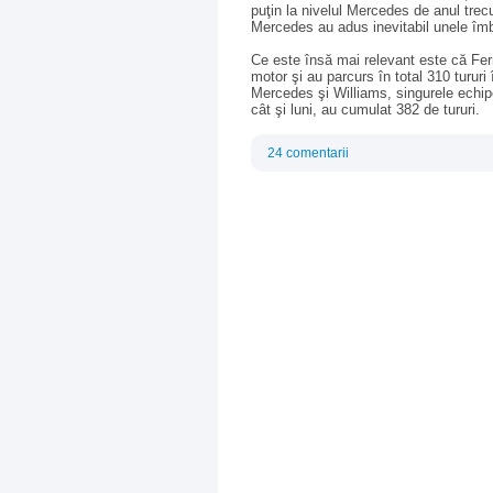
puţin la nivelul Mercedes de anul trecu
Mercedes au adus inevitabil unele îmbu
Ce este însă mai relevant este că Ferr
motor şi au parcurs în total 310 tururi
Mercedes şi Williams, singurele echip
cât şi luni, au cumulat 382 de tururi.
24 comentarii