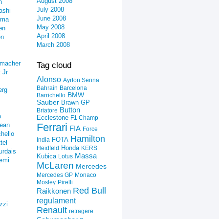
August 2008
n
July 2008
ashi
June 2008
ima
May 2008
en
April 2008
on
March 2008
umacher
Tag cloud
 Jr
Alonso
Ayrton Senna
Bahrain
Barcelona
erg
BMW
Barrichello
Sauber
Brawn GP
Button
Briatore
a
Ecclestone
F1 Champ
ean
Ferrari
FIA
Force
hello
Hamilton
FOTA
India
tel
Honda
Heidfeld
KERS
urdais
Massa
Kubica
Lotus
emi
McLaren
Mercedes
Mercedes GP
Monaco
Mosley
Pirelli
Red Bull
Raikkonen
regulament
zzi
Renault
retragere