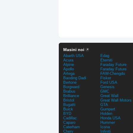
Masini noi
Abarth USA
Edag
Acura
Eterniti
Alpine
Faraday Future
Apollo
Faraday Future
Artega
FAW-Chengdu
Baoding Dadi
Fisker
Bertone
Ford USA
Borgward
Genesis
Brabus
GMC
Brilliance
Great Wall
Bristol
Great Wall Motors
Bugatti
GTA
Buick
Gumpert
BYD
Holden
Cadillac
Honda USA
Caparo
Hummer
Caterham
Icona
Chery
Infiniti