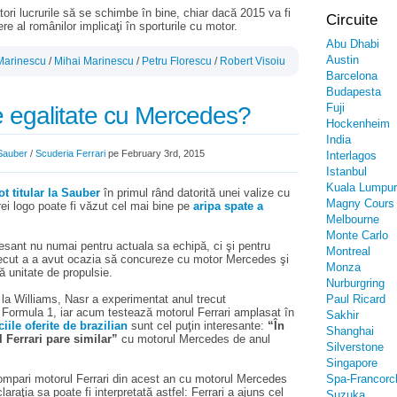
ători lucrurile să se schimbe în bine, chiar dacă 2015 va fi
Circuite
e al românilor implicaţi în sporturile cu motor.
Abu Dhabi
Austin
Marinescu
/
Mihai Marinescu
/
Petru Florescu
/
Robert Visoiu
Barcelona
Budapesta
Fuji
de egalitate cu Mercedes?
Hockenheim
India
Sauber
/
Scuderia Ferrari
pe February 3rd, 2015
Interlagos
Istanbul
Kuala Lumpur
ot titular la Sauber
în primul rând datorită unei valize cu
Magny Cours
rei logo poate fi văzut cel mai bine pe
aripa spate a
Melbourne
Monte Carlo
eresant nu numai pentru actuala sa echipă, ci şi pentru
Montreal
 trecut a a avut ocazia să concureze cu motor Mercedes şi
Monza
 unitate de propulsie.
Nurburgring
de la Williams, Nasr a experimentat anul trecut
Paul Ricard
 Formula 1, iar acum testează motorul Ferrari amplasat în
Sakhir
ciile oferite de brazilian
sunt cel puţin interesante:
“În
Shanghai
Ferrari pare similar”
cu motorul Mercedes de anul
Silverstone
Singapore
ompari motorul Ferrari din acest an cu motorul Mercedes
Spa-Francor
araţia sa poate fi interpretată astfel: Ferrari a ajuns cel
Suzuka