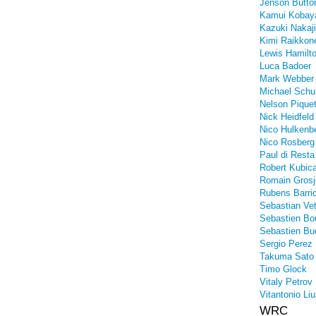
Jenson Butto
Kamui Kobay
Kazuki Nakaj
Kimi Raikkon
Lewis Hamilt
Luca Badoer
Mark Webber
Michael Sch
Nelson Piquet
Nick Heidfeld
Nico Hulkenb
Nico Rosberg
Paul di Resta
Robert Kubic
Romain Grosj
Rubens Barric
Sebastian Vet
Sebastien Bo
Sebastien Bu
Sergio Perez
Takuma Sato
Timo Glock
Vitaly Petrov
Vitantonio Liu
WRC