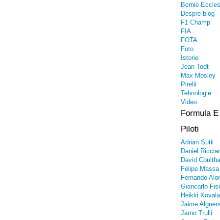
Bernie Eccle
Despre blog
F1 Champ
FIA
FOTA
Foto
Istorie
Jean Todt
Max Mosley
Pirelli
Tehnologie
Video
Formula E
Piloti
Adrian Sutil
Daniel Riccia
David Coultha
Felipe Massa
Fernando Alo
Giancarlo Fisi
Heikki Kovala
Jaime Alguers
Jarno Trulli