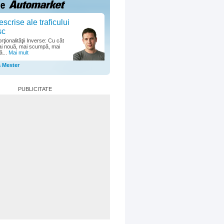
escrise ale traficului
sc
ţionalităţii Inverse: Cu cât
i nouă, mai scumpă, mai
ă...
Mai mult
a Mester
PUBLICITATE