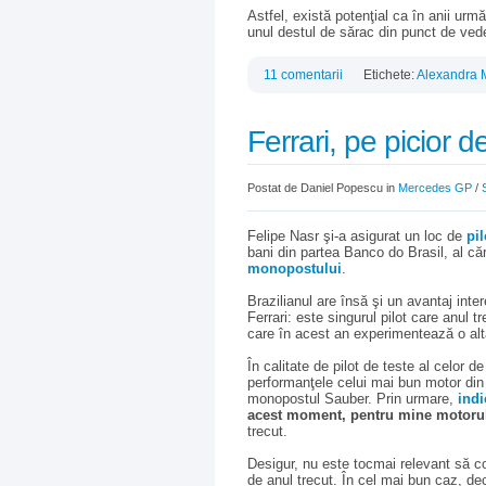
Astfel, există potenţial ca în anii urm
unul destul de sărac din punct de veder
11 comentarii
Etichete:
Alexandra 
Ferrari, pe picior 
Postat de Daniel Popescu in
Mercedes GP
/
Felipe Nasr şi-a asigurat un loc de
pil
bani din partea Banco do Brasil, al că
monopostului
.
Brazilianul are însă şi un avantaj int
Ferrari: este singurul pilot care anul
care în acest an experimentează o altă
În calitate de pilot de teste al celor 
performanţele celui mai bun motor din
monopostul Sauber. Prin urmare,
indi
acest moment, pentru mine motorul 
trecut.
Desigur, nu este tocmai relevant să c
de anul trecut. În cel mai bun caz, decl