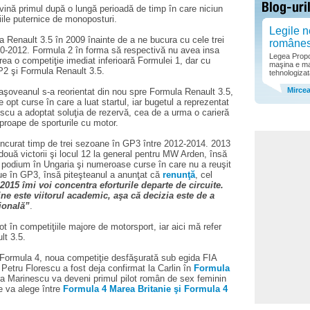
ină primul după o lungă perioadă de timp în care niciun
iile puternice de monoposturi.
Legile n
 Renault 3.5 în 2009 înainte de a ne bucura cu cele trei
române
010-2012. Formula 2 în forma să respectivă nu avea insa
Legea Propor
rea o competiţie imediat inferioară Formulei 1, dar cu
maşina e ma
P2 şi Formula Renault 3.5.
tehnologizat
Mirce
raşoveanul s-a reorientat din nou spre Formula Renault 3.5,
e opt curse în care a luat startul, iar bugetul a reprezentat
scu a adoptat soluţia de rezervă, cea de a urma o carieră
proape de sporturile cu motor.
oncurat timp de trei sezoane în GP3 între 2012-2014. 2013
ouă victorii şi locul 12 la general pentru MW Arden, însă
n podium în Ungaria şi numeroase curse în care nu a reuşit
ue în GP3, însă piteşteanul a anunţat că
renunţă
, cel
 2015 îmi voi concentra eforturile departe de circuite.
ne este viitorul academic, aşa că decizia este de a
ţională”
.
t în competiţiile majore de motorsport, iar aici mă refer
lt 3.5.
a Formula 4, noua competiţie desfăşurată sub egida FIA
Petru Florescu a fost deja confirmat la Carlin în
Formula
ra Marinescu va deveni primul pilot român de sex feminin
e va alege între
Formula 4 Marea Britanie şi Formula 4