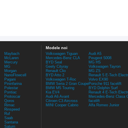
Modele noi
Maybach
Volkswagen Tiguan
Audi A5
McLaren
Mercedes-Benz CLA
Peugeot 5008
Mercury
BYD Seal
MG HS
MG
Geely Cityray
Volkswagen Tayron
Morgan
Renault Clio
MG ZS
NanoFlowcell
BYD Atto 2
Renault 5 E-Tech Electr
Pagani
Volkswagen T-Roc
Volvo EX90
Pininfarina
BMW Seria 2 Gran Coupe
Porsche 911 facelift
Polestar
BMW M5 Touring
BYD Dolphin Surf
Pontiac
Kia EV4
Renault 4 E-Tech Electr
Protoscar
Audi A6 Avant
Mercedes-Benz Clasa 
Qoros
Citroen C3 Aircross
facelift
Rimac
MINI Cooper Cabrio
Alfa Romeo Junior
Rinspeed
Ruf
Saab
Santana
Saturn