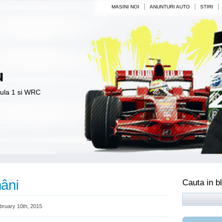
|
|
|
MASINI NOI
ANUNTURI AUTO
STIRI
u
mula 1 si WRC
mâni
Cauta in b
ruary 10th, 2015