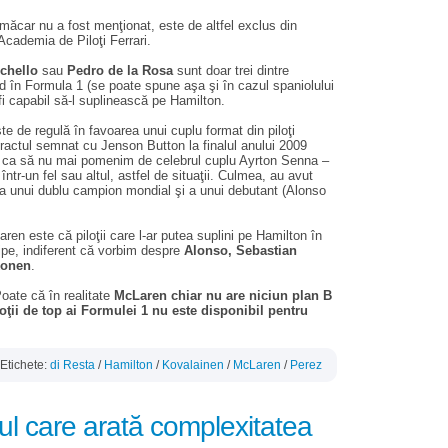
 măcar nu a fost menţionat, este de altfel exclus din
Academia de Piloţi Ferrari.
chello
sau
Pedro de la Rosa
sunt doar trei dintre
nd în Formula 1 (se poate spune aşa şi în cazul spaniolului
fi capabil să-l suplinească pe Hamilton.
e de regulă în favoarea unui cuplu format din piloţi
ntractul semnat cu Jenson Button la finalul anului 2009
 ca să nu mai pomenim de celebrul cuplu Ayrton Senna –
tr-un fel sau altul, astfel de situaţii. Culmea, au avut
 unui dublu campion mondial şi a unui debutant (Alonso
en este că piloţii care l-ar putea suplini pe Hamilton în
ipe, indiferent că vorbim despre
Alonso, Sebastian
konen
.
oate că în realitate
McLaren chiar nu are niciun plan B
oţii de top ai Formulei 1 nu este disponibil pentru
Etichete:
di Resta
/
Hamilton
/
Kovalainen
/
McLaren
/
Perez
ul care arată complexitatea