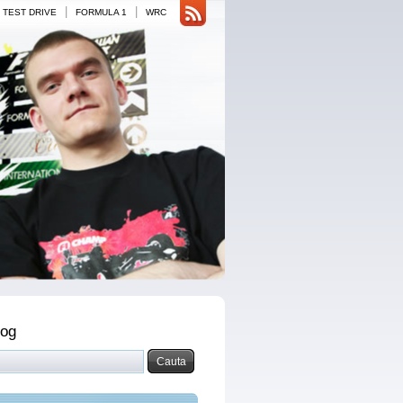
|
|
TEST DRIVE
FORMULA 1
WRC
log