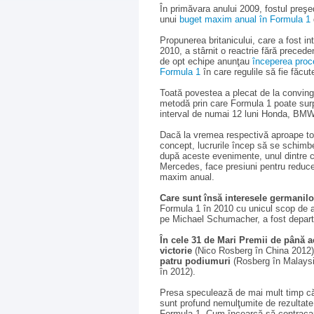
În primăvara anului 2009, fostul preşe
unui
buget maxim anual în Formula 1
Propunerea britanicului, care a fost i
2010, a stârnit o reactrie fără precede
de opt echipe anunţau
începerea proce
Formula 1
în care regulile să fie făcu
Toată povestea a plecat de la conving
metodă prin care Formula 1 poate surpr
interval de numai 12 luni Honda, BMW ş
Dacă la vremea respectivă aproape toa
concept, lucrurile încep să se schimbe
după aceste evenimente, unul dintre c
Mercedes, face presiuni pentru reduce
maxim anual.
Care sunt însă interesele germanil
Formula 1 în 2010 cu unicul scop de a câ
pe Michael Schumacher, a fost departe
În cele 31 de Mari Premii de până 
victorie
(Nico Rosberg în China 2012
patru podiumuri
(Rosberg în Malaysi
în 2012).
Presa speculează de mai mult timp că 
sunt profund nemulţumite de rezultate, 
Formula 1. Cum încearcă să contracar