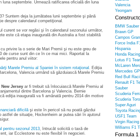
în luna septembrie. Urmează ratificarea oficială din luna
Valencia
Yeongam
3? Suntem deja la jumătatea lunii septembrie şi până
Constructo
ie despre calendarul competiţional.
BMW Sauber
l curent se vor regăsi şi în calendarul sezonului următor,
Brawn GP
ete este că etapa inaugurală din Australia a fost stabilită
Campos Gran
Force India F
Hispania
 cu privire la o serie de Mari Premii şi nu este greu de
0 de curse sunt din ce în ce mai mici. Raportat la
Honda Racin
le pentru anul viitor:
Lotus F1 Te
McLaren Mer
ărţi Marele Premiu al Spaniei în sistem rotaţional
. Ediţia
Mercedes GP
a Barcelona, Valencia urmând să găzduiască Marele Premiu
Red Bull Rac
Renault F1 T
a New Jersey
ar fi trebuit să înlocuiască Marele Premiu al
Sauber
ranjamentul dintre Barcelona şi Valencia. Bernie
Scuderia Ferr
că ediţia inaugurală va fi amânată pentru 2014 din motive
Scuderia Tor
Super Aguri
inanciară dificilă
şi este în pericol să nu poată găzdui
Toyota Racin
 astfel de situaţie, Hockenheim ar putea sări în ajutorul
USF1 Team
sigur.
Virgin Racing
Williams F1 
l pentru sezonul 2013
, întrucât solicită o taxă de
ent, iar Ecclestone nu este flexibil în negocieri.
Formula 1