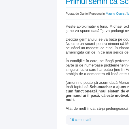
Primul semn că Sc
Postat de Daniel Popescu in
Magny Cours
/
Peste aproximativ o lună, Michael Sc
şi ne va spune dacă îşi va prelungi re
Decizia germanului se va baza pe două
Nu este un secret pentru nimeni că M
ocupând un modest loc cinci în clasame
ameninţată din ce în ce mai serios d
În condiţiile în care, pe lângă perfo
parte şi de numeroase probleme tehnic
singurul lucru care l-ar putea ţine în 
ambiţia de a demonstra că încă este 
Nimeni nu poate şti acum dacă Merced
Însă faptul că
Schumacher a ajuns mi
cum funcţionează noul sistem de 
germanului îi pasă, că este motivat
mult.
Atât de mult încât să-şi prelungeasc
16 comentarii