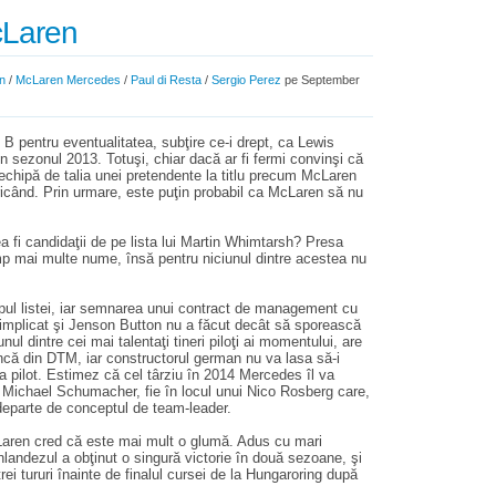
cLaren
n
/
McLaren Mercedes
/
Paul di Resta
/
Sergio Perez
pe September
B pentru eventualitatea, subţire ce-i drept, ca Lewis
sezonul 2013. Totuşi, chiar dacă ar fi fermi convinşi că
echipă de talia unei pretendente la titlu precum McLaren
 oricând. Prin urmare, este puţin probabil ca McLaren să nu
a fi candidaţii de pe lista lui Martin Whimtarsh? Presa
mp mai multe nume, însă pentru niciunul dintre acestea nu
pul listei, iar semnarea unui contract de management cu
 implicat şi Jenson Button nu a făcut decât să sporească
nul dintre cei mai talentaţi tineri piloţi ai momentului, are
că din DTM, iar constructorul german nu va lasa să-i
 pilot. Estimez că cel târziu în 2014 Mercedes îl va
ui Michael Schumacher, fie în locul unui Nico Rosberg care,
 departe de conceptul de team-leader.
Laren cred că este mai mult o glumă. Adus cu mari
nlandezul a obţinut o singură victorie în două sezoane, şi
ei tururi înainte de finalul cursei de la Hungaroring după