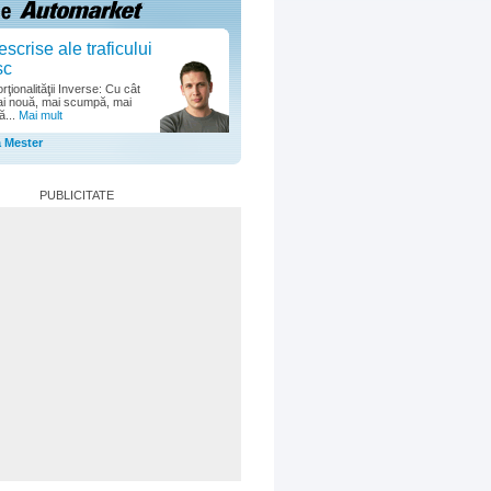
escrise ale traficului
sc
ţionalităţii Inverse: Cu cât
i nouă, mai scumpă, mai
ă...
Mai mult
a Mester
PUBLICITATE