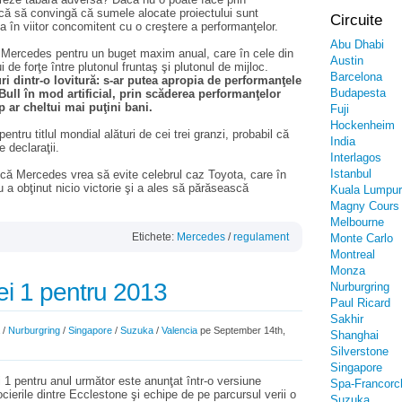
arcă să convingă că sumele alocate proiectului sunt
Circuite
a în viitor concomitent cu o creştere a performanţelor.
Abu Dhabi
 Mercedes pentru un buget maxim anual, care în cele din
Austin
 de forţe între plutonul fruntaş şi plutonul de mijloc.
Barcelona
i dintr-o lovitură: s-ar putea apropia de performanţele
Budapesta
Bull în mod artificial, prin scăderea performanţelor
p ar cheltui mai puţini bani.
Fuji
Hockenheim
ntru titlul mondial alături de cei trei granzi, probabil că
India
 declaraţii.
Interlagos
Istanbul
 că Mercedes vrea să evite celebrul caz Toyota, care în
a obţinut nicio victorie şi a ales să părăsească
Kuala Lumpur
Magny Cours
Melbourne
Etichete:
Mercedes
/
regulament
Monte Carlo
Montreal
Monza
ei 1 pentru 2013
Nurburgring
Paul Ricard
Sakhir
/
Nurburgring
/
Singapore
/
Suzuka
/
Valencia
pe September 14th,
Shanghai
Silverstone
Singapore
i 1 pentru anul următor este anunţat într-o versiune
Spa-Francor
ocierile dintre Ecclestone şi echipe de pe parcursul verii o
Suzuka