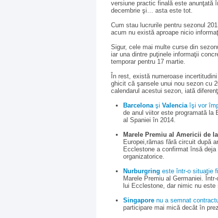
versiune practic finală este anunţată 
decembrie şi… asta este tot.
Cum stau lucrurile pentru sezonul 201
acum nu există aproape nicio informaţ
Sigur, cele mai multe curse din sezonu
iar una dintre puţinele informaţii concr
temporar pentru 17 martie.
În rest, există numeroase incertitudini
ghicit că şansele unui nou sezon cu 2
calendarul acestui sezon, iată diferenţe
Barcelona
şi
Valencia
îşi vor împ
de anul viitor este programată l
al Spaniei în 2014.
Marele Premiu al Americii de l
Europei,rămas fără circuit după a
Ecclestone a confirmat însă deja 
organizatorice.
Nurburgring
este într-o situaţie f
Marele Premiu al Germaniei. Într-o
lui Ecclestone, dar nimic nu este 
Singapore
nu a semnat contractu
participare mai mică decât în prez