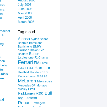
August 2008
n
July 2008
ashi
June 2008
ima
May 2008
en
April 2008
on
March 2008
umacher
Tag cloud
 Jr
Alonso
Ayrton Senna
Bahrain
Barcelona
erg
BMW
Barrichello
Sauber
Brawn GP
Button
Briatore
a
Ecclestone
F1 Champ
ean
Ferrari
FIA
Force
hello
Hamilton
FOTA
India
tel
Honda
Heidfeld
KERS
urdais
Massa
Kubica
Lotus
emi
McLaren
Mercedes
Mercedes GP
Monaco
Mosley
Pirelli
Red Bull
Raikkonen
regulament
zzi
Renault
retragere