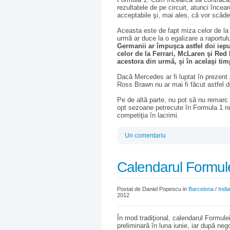
rezultatele de pe circuit, atunci înce
acceptabile şi, mai ales, că vor scăde
Aceasta este de fapt miza celor de la
urmă ar duce la o egalizare a raportului
Germanii ar împuşca astfel doi iepur
celor de la Ferrari, McLaren şi Red 
acestora din urmă, şi în acelaşi tim
Dacă Mercedes ar fi luptat în prezent pe
Ross Brawn nu ar mai fi făcut astfel de
Pe de altă parte, nu pot să nu remarc
opt sezoane petrecute în Formula 1 nu 
competiţia în lacrimi.
Un comentariu
Calendarul Formul
Postat de Daniel Popescu in
Barcelona
/
India
2012
În mod tradiţional, calendarul Formule
preliminară în luna iunie, iar după neg