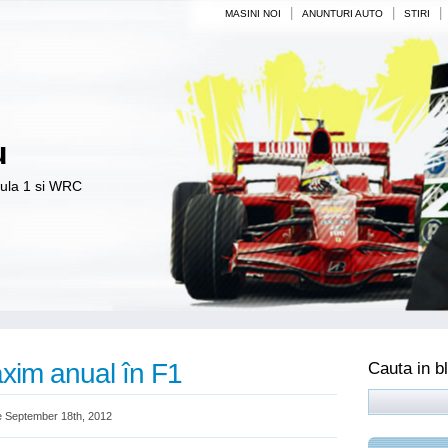
|
|
|
MASINI NOI
ANUNTURI AUTO
STIRI
u
mula 1 si WRC
axim anual în F1
Cauta in b
 September 18th, 2012