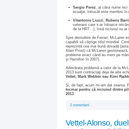
Sergio Perez
, al cărui nume nici
ecuaţie, întrucât este membru în 
Vitantonio Liuzzi
,
Rubens Barri
veteranii care s-ar întoarce oricâ
de la HRT…), însă niciunul nu ar 
Spre deosebire de Ferrari, McLaren est
capabili să câştige titlul mondial. Co
reprezintă cea mai bună dovadă (asta
Alain Prost) că McLaren gestionează, în
probleme exact când au mers pe mâna
şi Hamilton în 2007).
Adevărata problemă a celor de la McLar
2013 sunt contractaţi deja de alte ech
Vettel, Mark Webber sau Kimi Raik
Şi, de fapt, acum mi-am dat seama. P
tocmai pentru că niciunul dintre pil
2013
.
2 comentarii
Vettel-Alonso, duel