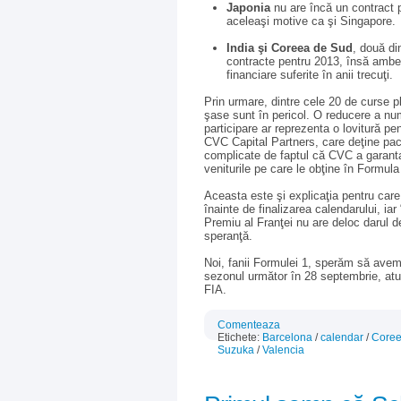
Japonia
nu are încă un contract p
aceleaşi motive ca şi Singapore.
India şi Coreea de Sud
, două di
contracte pentru 2013, însă ambel
financiare suferite în anii trecuţi.
Prin urmare, dintre cele 20 de curse p
şase sunt în pericol. O reducere a nu
participare ar reprezenta o lovitură pe
CVC Capital Partners, care deţine pache
complicate de faptul că CVC a garanta
veniturile pe care le obţine în Formula
Aceasta este şi explicaţia pentru car
înainte de finalizarea calendarului, ia
Premiu al Franţei nu are deloc darul d
speranţă.
Noi, fanii Formulei 1, sperăm să avem 
sezonul următor în 28 septembrie, atun
FIA.
Comenteaza
Etichete:
Barcelona
/
calendar
/
Coree
Suzuka
/
Valencia