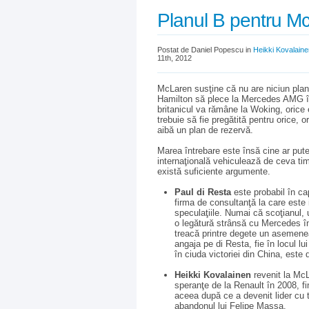
Planul B pentru M
Postat de Daniel Popescu in
Heikki Kovalaine
11th, 2012
McLaren susţine că nu are niciun plan 
Hamilton să plece la Mercedes AMG în 
britanicul va rămâne la Woking, orice 
trebuie să fie pregătită pentru orice,
aibă un plan de rezervă.
Marea întrebare este însă cine ar pute
internaţională vehiculează de ceva ti
există suficiente argumente.
Paul di Resta
este probabil în ca
firma de consultanţă la care este
speculaţiile. Numai că scoţianul, u
o legătură strânsă cu Mercedes în
treacă printre degete un asemenea
angaja pe di Resta, fie în locul l
în ciuda victoriei din China, este
Heikki Kovalainen
revenit la Mc
speranţe de la Renault în 2008, fi
aceea după ce a devenit lider cu tr
abandonul lui Felipe Massa.