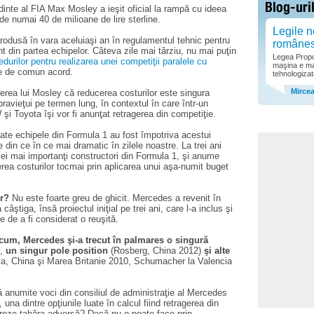
dinte al FIA Max Mosley a ieşit oficial la rampă cu ideea
de numai 40 de milioane de lire sterline.
Legile n
ntrodusă în vara aceluiaşi an în regulamentul tehnic pentru
române
nt din partea echipelor. Câteva zile mai târziu, nu mai puţin
Legea Propor
durilor pentru realizarea unei competiţii paralele cu
maşina e ma
te de comun acord.
tehnologizat
Mirce
erea lui Mosley că reducerea costurilor este singura
avieţui pe termen lung, în contextul în care într-un
i Toyota îşi vor fi anunţat retragerea din competiţie.
te echipele din Formula 1 au fost împotriva acestui
 din ce în ce mai dramatic în zilele noastre. La trei ani
ei mai importanţi constructori din Formula 1, şi anume
rea costurilor tocmai prin aplicarea unui aşa-numit buget
or?
Nu este foarte greu de ghicit. Mercedes a revenit în
ştiga, însă proiectul iniţial pe trei ani, care l-a inclus şi
 de a fi considerat o reuşită.
acum, Mercedes şi-a trecut în palmares o singură
),
un singur pole position
(Rosberg, China 2012)
şi alte
a, China şi Marea Britanie 2010, Schumacher la Valencia
anumite voci din consiliul de administraţie al Mercedes
una dintre opţiunile luate în calcul fiind retragerea din
eze tabăra adversă? Dacă nu o poate face prin