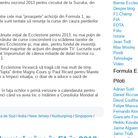
entru sezonul 2013 pentru circuitul de la Suzuka, din
Bernie Eccle
Despre blog
F1 Champ
ntre cele mai “proaspete” achiziţii din Formula 1, au
FIA
e sunt tentate să renunţe la curse din cauza pierderilor
FOTA
Foto
lănuite iniţial de Ecclestone pentru 2013, nu mai puţin de
Istorie
mărului de curse concomitent cu scăderea taxelor de
Jean Todt
ntru Ecclestone şi, mai ales, pentru fondul de investiţii
Max Mosley
tul majoritar de acţiuni din drepturile TV. Lucrurile sunt
Pirelli
t împrumuturi de câteva miliarde de dolari tocmai cu
 1.
Tehnologie
Video
e Ecclestone încearcă să tragă cât mai mult de timp
Formula E
r “lupta” dintre Magny-Cours şi Paul Ricard pentru Marele
e a limpezi situaţia, ci doar de a aduce o oază de
Piloti
Adrian Sutil
în faţa ochilor o primă versiune a calendarului pentru
Daniel Riccia
ci când va avea loc o întâlnire a Consiliului Mondial al
David Coultha
Felipe Massa
Fernando Alo
a de Sud
/
India
/
New Jersey
/
Nurburgring
/
Singapore
/
Giancarlo Fisi
Heikki Kovala
Jaime Alguers
Jarno Trulli