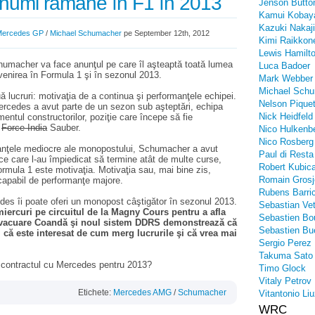
humi rămâne în F1 în 2013
Jenson Butto
Kamui Kobay
Kazuki Nakaj
Mercedes GP
/
Michael Schumacher
pe September 12th, 2012
Kimi Raikkon
Lewis Hamilt
humacher va face anunţul pe care îl aşteaptă toată lumea
Luca Badoer
venirea în Formula 1 şi în sezonul 2013.
Mark Webber
Michael Sch
 lucruri: motivaţia de a continua şi performanţele echipei.
Nelson Piquet
ercedes a avut parte de un sezon sub aşteptări, echipa
Nick Heidfeld
ntul constructorilor, poziţie care începe să fie
e
Force India
Sauber.
Nico Hulkenb
Nico Rosberg
rmanţele mediocre ale monopostului, Schumacher a avut
Paul di Resta
e care l-au împiedicat să termine atât de multe curse,
Robert Kubic
Formula 1 este motivaţia. Motivaţia sau, mai bine zis,
Romain Grosj
capabil de performanţe majore.
Rubens Barric
es îi poate oferi un monopost câştigător în sezonul 2013.
Sebastian Vet
ercuri pe circuitul de la Magny Cours pentru a afla
Sebastien Bo
evacuare Coandă şi noul sistem DDRS demonstrează că
Sebastien Bu
, că este interesat de cum merg lucrurile şi că vrea mai
Sergio Perez
Takuma Sato
ă contractul cu Mercedes pentru 2013?
Timo Glock
Vitaly Petrov
Etichete:
Mercedes AMG
/
Schumacher
Vitantonio Liu
WRC