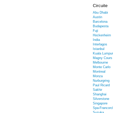
Circuite
Abu Dhabi
Austin
Barcelona
Budapesta
Fuji
Hockenheim
India
Interlagos
Istanbul
Kuala Lumpur
Magny Cours
Melbourne
Monte Carlo
Montreal
Monza
Nurburgring
Paul Ricard
Sakhir
Shanghai
Silverstone
Singapore
Spa-Francor
Suzuka