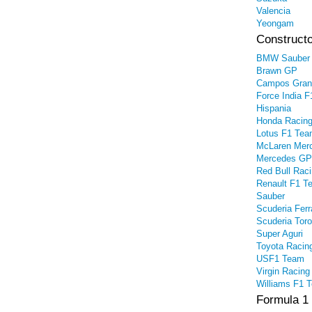
Valencia
Yeongam
Constructo
BMW Sauber
Brawn GP
Campos Gran
Force India F
Hispania
Honda Racin
Lotus F1 Te
McLaren Mer
Mercedes GP
Red Bull Rac
Renault F1 T
Sauber
Scuderia Ferr
Scuderia Tor
Super Aguri
Toyota Racin
USF1 Team
Virgin Racing
Williams F1 
Formula 1