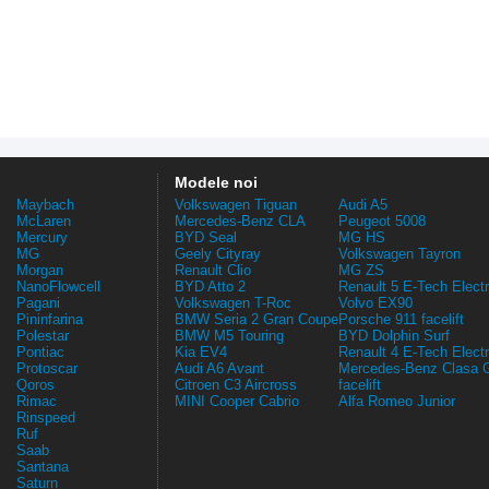
Modele noi
Maybach
Volkswagen Tiguan
Audi A5
McLaren
Mercedes-Benz CLA
Peugeot 5008
Mercury
BYD Seal
MG HS
MG
Geely Cityray
Volkswagen Tayron
Morgan
Renault Clio
MG ZS
NanoFlowcell
BYD Atto 2
Renault 5 E-Tech Electr
Pagani
Volkswagen T-Roc
Volvo EX90
Pininfarina
BMW Seria 2 Gran Coupe
Porsche 911 facelift
Polestar
BMW M5 Touring
BYD Dolphin Surf
Pontiac
Kia EV4
Renault 4 E-Tech Electr
Protoscar
Audi A6 Avant
Mercedes-Benz Clasa 
Qoros
Citroen C3 Aircross
facelift
Rimac
MINI Cooper Cabrio
Alfa Romeo Junior
Rinspeed
Ruf
Saab
Santana
Saturn