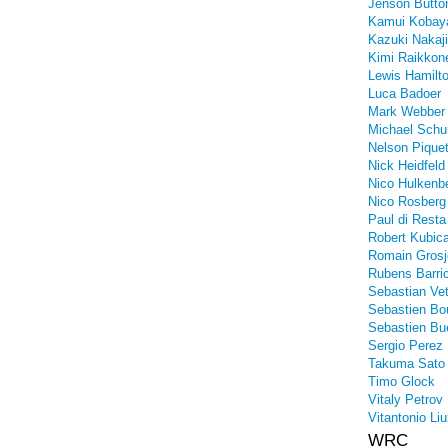
Jenson Butto
Kamui Kobay
Kazuki Nakaj
Kimi Raikkon
Lewis Hamilt
Luca Badoer
Mark Webber
Michael Sch
Nelson Piquet
Nick Heidfeld
Nico Hulkenb
Nico Rosberg
Paul di Resta
Robert Kubic
Romain Grosj
Rubens Barric
Sebastian Vet
Sebastien Bo
Sebastien Bu
Sergio Perez
Takuma Sato
Timo Glock
Vitaly Petrov
Vitantonio Liu
WRC