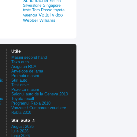
Schumacher
Senna
Silverstone
Singapore
Toro Rosso
toyota
teste
Vettel
video
Valencia
Webber
Williams
Utile
Masini second hand
Taxa auto
Asigurari RCA
Anvelope de iarna
Promotii masini
ic
Stiri auto
Test drive
Poze cu masini
Salonul auto de la Geneva 2010
ic
Toyota recall
G
Programul Rabla 2010
Vanzare / Cumparare vouchere
Rabla 2010
Stiri auto
August 2026
Iulie 2026
Iunie 2026