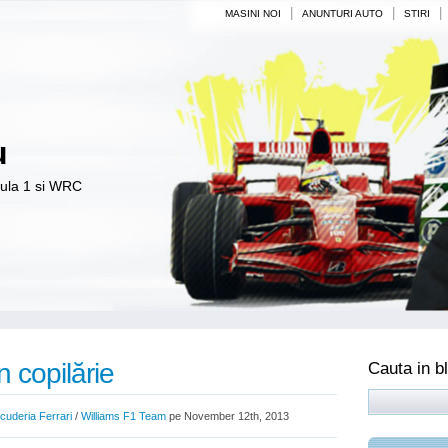
|
|
|
MASINI NOI
ANUNTURI AUTO
STIRI
u
mula 1 si WRC
n copilărie
Cauta in b
cuderia Ferrari
/
Williams F1 Team
pe November 12th, 2013