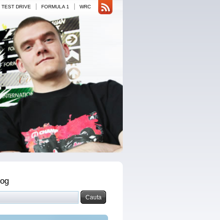
|
|
TEST DRIVE
FORMULA 1
WRC
log