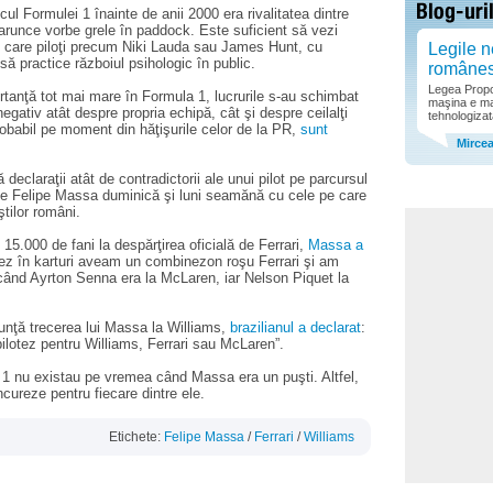
cul Formulei 1 înainte de anii 2000 era rivalitatea dintre
i arunce vorbe grele în paddock. Este suficient să vezi
n care piloţi precum Niki Lauda sau James Hunt, cu
Legile n
 să practice războiul psihologic în public.
române
Legea Propor
tanţă tot mai mare în Formula 1, lucrurile s-au schimbat
maşina e ma
negativ atât despre propria echipă, cât şi despre ceilalţi
tehnologizat
probabil pe moment din hăţişurile celor de la PR,
sunt
Mirce
 declaraţii atât de contradictorii ale unui pilot pe parcursul
 de Felipe Massa duminică şi luni seamănă cu cele pe care
ştilor români.
15.000 de fani la despărţirea oficială de Ferrari,
Massa a
ez în karturi aveam un combinezon roşu Ferrari şi am
 când Ayrton Senna era la McLaren, iar Nelson Piquet la
unţă trecerea lui Massa la Williams,
brazilianul a declarat
:
lotez pentru Williams, Ferrari sau McLaren”.
 1 nu existau pe vremea când Massa era un puşti. Altfel,
ncureze pentru fiecare dintre ele.
Etichete:
Felipe Massa
/
Ferrari
/
Williams