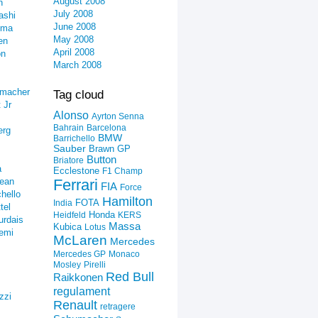
August 2008
n
July 2008
ashi
June 2008
ima
May 2008
en
April 2008
on
March 2008
umacher
Tag cloud
 Jr
Alonso
Ayrton Senna
Bahrain
Barcelona
erg
BMW
Barrichello
Sauber
Brawn GP
Button
Briatore
a
Ecclestone
F1 Champ
ean
Ferrari
FIA
Force
hello
Hamilton
FOTA
India
tel
Honda
Heidfeld
KERS
urdais
Massa
Kubica
Lotus
emi
McLaren
Mercedes
Mercedes GP
Monaco
Mosley
Pirelli
Red Bull
Raikkonen
regulament
zzi
Renault
retragere