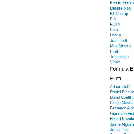
Bernie Eccle
Despre blog
F1 Champ
FIA
FOTA
Foto
Istorie
Jean Todt
Max Mosley
Pirelli
Tehnologie
Video
Formula E
Piloti
Adrian Sutil
Daniel Riccia
David Coultha
Felipe Massa
Fernando Alo
Giancarlo Fisi
Heikki Kovala
Jaime Alguers
Jarno Trulli