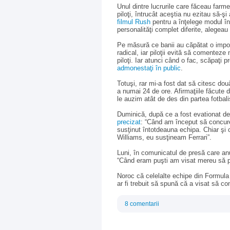
Unul dintre lucrurile care făceau farme
piloţi, întrucât aceştia nu ezitau să-ş
filmul Rush
pentru a înţelege modul î
personalităţi complet diferite, alegeau
Pe măsură ce banii au căpătat o impor
radical, iar piloţii evită să comenteze 
piloţi. Iar atunci când o fac, scăpaţi 
admonestaţi în public
.
Totuşi, rar mi-a fost dat să citesc două
a numai 24 de ore. Afirmaţiile făcute
le auzim atât de des din partea fotbali
Duminică, după ce a fost evationat de 
precizat
: “Când am început să concur
susţinut întotdeauna echipa. Chiar şi
Williams, eu susţineam Ferrari”.
Luni, în comunicatul de presă care an
“Când eram puşti am visat mereu să pi
Noroc că celelalte echipe din Formula
ar fi trebuit să spună că a visat să co
8 comentarii