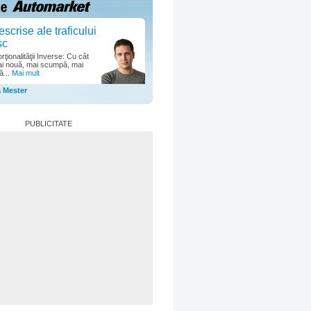
escrise ale traficului
sc
ţionalităţii Inverse: Cu cât
i nouă, mai scumpă, mai
ă...
Mai mult
a Mester
PUBLICITATE