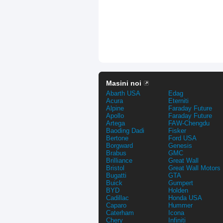
Masini noi
Abarth USA
Edag
Acura
Eterniti
Alpine
Faraday Future
Apollo
Faraday Future
Artega
FAW-Chengdu
Baoding Dadi
Fisker
Bertone
Ford USA
Borgward
Genesis
Brabus
GMC
Brilliance
Great Wall
Bristol
Great Wall Motors
Bugatti
GTA
Buick
Gumpert
BYD
Holden
Cadillac
Honda USA
Caparo
Hummer
Caterham
Icona
Chery
Infiniti